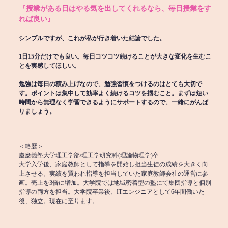
『授業がある日はやる気を出してくれるなら、毎日授業をす
れば良い』
シンプルですが、これが私が行き着いた結論でした。
1日15分だけでも良い。毎日コツコツ続けることが大きな変化を生むこ
とを実感してほしい。
勉強は毎日の積み上げなので、勉強習慣をつけるのはとても大切で
す。ポイントは集中して効率よく続けるコツを掴むこと。まずは短い
時間から無理なく学習できるようにサポートするので、一緒にがんば
りましょう。
＜略歴＞
慶應義塾大学理工学部/理工学研究科(理論物理学)卒
大学入学後、家庭教師として指導を開始し担当生徒の成績を大きく向
上させる。実績を買われ指導を担当していた家庭教師会社の運営に参
画。売上を3倍に増加。大学院では地域密着型の塾にて集団指導と個別
指導の両方を担当。大学院卒業後、ITエンジニアとして6年間働いた
後、独立。現在に至ります。