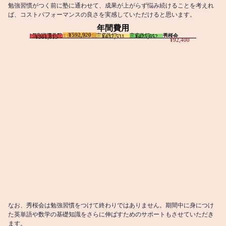
勉強習慣がつく前に塾に通わせて、成果が上がらず悩み続けることを考えれ
ば、コストパフォーマンスの良さを実感していただけると思います。
年間費用
¥592,920
I個別指導学院
T個別指導学院
家庭教師T
家庭教師M
秀桜会
¥437,531
¥425,652
¥361,815
¥92,400
なお、秀桜会は勉強習慣をつけて終わりではありません。期間中に身につけ
た英単語や数学の基礎知識をさらに伸ばすためのサポートもさせていただき
ます。