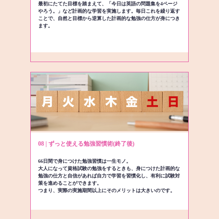
最初にたてた目標を踏まえて、「今日は英語の問題集を4ページ
やろう。」など計画的な学習を実施します。毎日これを繰り返す
ことで、自然と目標から逆算した計画的な勉強の仕方が身につき
ます。
08 | ずっと使える勉強習慣術(終了後)
66日間で身につけた勉強習慣は一生モノ。
大人になって資格試験の勉強をするときも、身につけた計画的な
勉強の仕方と自信があれば自力で学習を習慣化し、有利に試験対
策を進めることができます。
つまり、実際の実施期間以上にそのメリットは大きいのです。