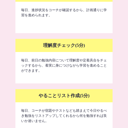
毎日、進捗状況をコーチが確認するから、計画通りに学
習を進められます。
理解度チェック(5分)
毎日、前日の勉強内容について理解度や定着具合をチェ
ックするから、着実に身につけながら学習を進めること
ができます。
やることリスト作成(5分)
毎日、コーチが宿題やテストなども踏まえて今日やるべ
き勉強をリストアップしてくれるから何を勉強すれば良
いか迷いません。