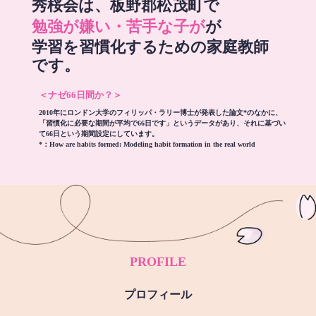
秀桜会は、板野郡松茂町で
勉強が嫌い・苦手な子が
が
学習を習慣化するための家庭教師
です。
＜ナゼ66日間か？＞
2010年にロンドン大学のフィリッパ・ラリー博士が発表した論文*のなかに、
「習慣化に必要な期間が平均で66日です」というデータがあり、それに基づい
て66日という期間設定にしています。
*：
How are habits formed: Modeling habit formation in the real world
PROFILE
プロフィール