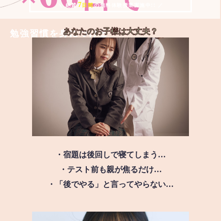
7
＼ 絶賛
日間
の無料体験授業実施中!! ／
あなたのお子様は
大丈夫？
勉強習慣を身につける
・宿題は後回しで寝てしまう…
・テスト前も親が焦るだけ…
・「後でやる」と言ってやらない…