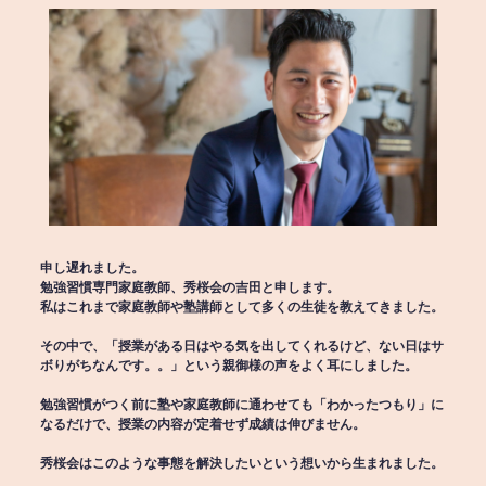
申し遅れました。
勉強習慣専門家庭教師、秀桜会の吉田と申します。
私はこれまで家庭教師や塾講師として多くの生徒を教えてきました。
その中で、「授業がある日はやる気を出してくれるけど、ない日はサ
ボりがちなんです。。」という親御様の声をよく耳にしました。
勉強習慣がつく前に塾や家庭教師に通わせても「わかったつもり」に
なるだけで、授業の内容が定着せず成績は伸びません。
秀桜会はこのような事態を解決したいという想いから生まれました。