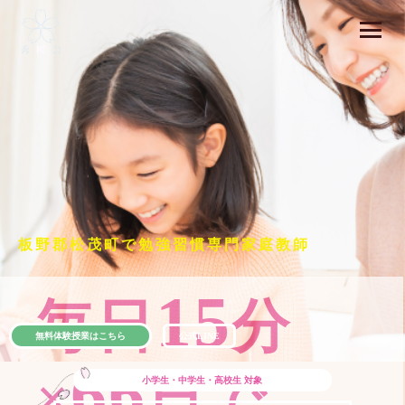
板野郡松茂町で勉強習慣専門家庭教師
15
毎日
分
無料体験授業はこちら
公式LINE
66
×
日で
小学生・中学生・高校生
対象