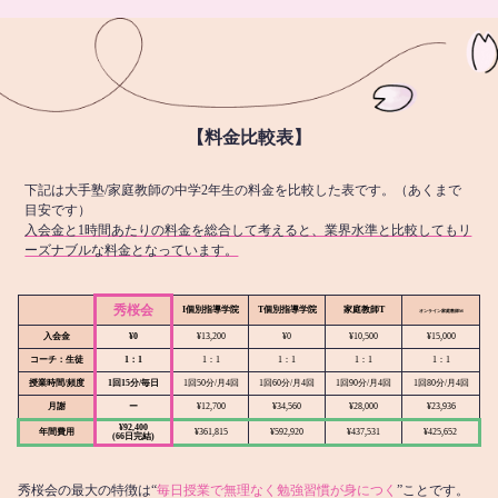
【料金比較表】
下記は大手塾/家庭教師の中学2年生の料金を比較した表です。（あくまで
目安です）
入会金と1時間あたりの料金を総合して考えると、業界水準と比較してもリ
ーズナブルな料金となっています。
秀桜会
I個別指導学院
T個別指導学院
家庭教師T
オンライン
家庭教師M
入会金
¥0
¥13,200
¥0
¥10,500
¥15,000
コーチ：生徒
1：1
1：1
1：1
1：1
1：1
授業時間/頻度
1回15分/毎日
1回50分/月4回
1回60分/月4回
1回90分/月4回
1回80分/月4回
月謝
ー
¥12,700
¥34,560
¥28,000
¥23,936
¥92,400
年間費用
¥361,815
¥592,920
¥437,531
¥425,652
(66日完結)
秀桜会の最大の特徴は“
毎日授業で無理なく勉強習慣が身につく
”ことです。