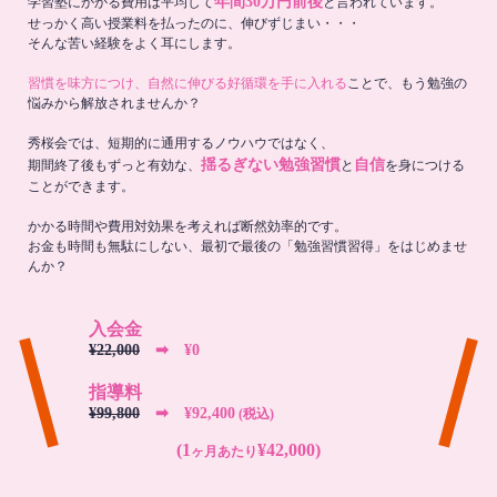
年間30万円前後
学習塾にかかる費用は平均して
と言われています。
せっかく高い授業料を払ったのに、伸びずじまい・・・
そんな苦い経験をよく耳にします。
習慣を味方につけ、自然に伸びる好循環を手に入れる
ことで、もう勉強の
悩みから解放されませんか？
秀桜会では、短期的に通用するノウハウではなく、
揺るぎない勉強習慣
自信
期間終了後もずっと有効な、
と
を身につける
ことができます。
かかる時間や費用対効果を考えれば断然効率的です。
お金も時間も無駄にしない、最初で最後の「勉強習慣習得」をはじめませ
んか？
入会金
¥22,000
➡︎ ¥0
指導料
¥99,800
➡︎ ¥92,400
(税込)
(1
¥42,000)
ヶ月あたり