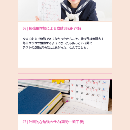
06 | 勉強量増加による成績UP(終了後)
今まであまり勉強できてなかったからこそ、伸び代は無限大！
毎日コツコツ勉強するようになったらあっという間に
テストの点数が20点以上あがった、なんてことも。
07 | 計画的な勉強の仕方(期間中/終了後)