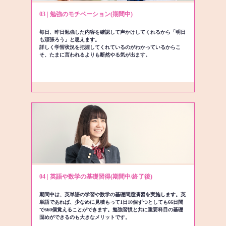
03 | 勉強のモチベーション(期間中)
毎日、昨日勉強した内容を確認して声かけしてくれるから「明日
も頑張ろう」と思えます。
詳しく学習状況を把握してくれているのがわかっているからこ
そ、たまに言われるよりも断然やる気が出ます。
04 | 英語や数学の基礎習得(期間中/終了後)
期間中は、英単語の学習や数学の基礎問題演習を実施します。英
単語であれば、少なめに見積もって1日10個ずつとしても66日間
で660個覚えることができます。勉強習慣と共に重要科目の基礎
固めができるのも大きなメリットです。