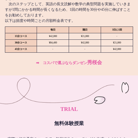
次のステップとして、英語の長文読解や数学の典型問題を実施していきま
すが1問にかかる時間が長くなるため、1回の時間を30分や45分に伸ばすこと
をお勧めしております。
以下は頻度や時間ごとの月額料金表です。
毎日
隔日
3日に1回
15分コース
¥42,000
¥21,000
-
30分コース
¥84,400
¥42,000
¥21,000
45分コース
-
-
¥42,000
秀桜会
➡︎ コスパで選ぶならダンゼン
TRIAL
無料体験授業