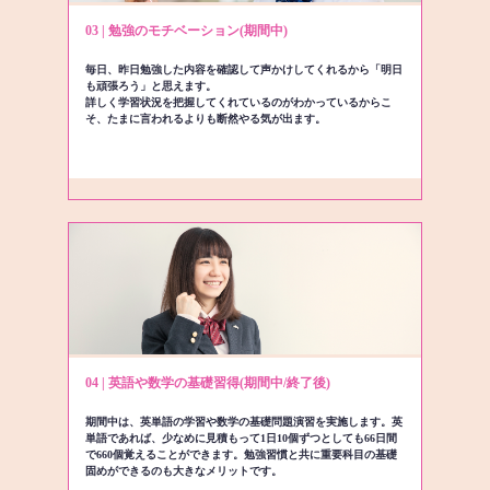
03 | 勉強のモチベーション(期間中)
毎日、昨日勉強した内容を確認して声かけしてくれるから「明日
も頑張ろう」と思えます。
詳しく学習状況を把握してくれているのがわかっているからこ
そ、たまに言われるよりも断然やる気が出ます。
04 | 英語や数学の基礎習得(期間中/終了後)
期間中は、英単語の学習や数学の基礎問題演習を実施します。英
単語であれば、少なめに見積もって1日10個ずつとしても66日間
で660個覚えることができます。勉強習慣と共に重要科目の基礎
固めができるのも大きなメリットです。