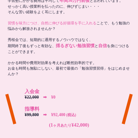
年間30万円前後
学習塾にかかる費用は平均して
と言われています。
せっかく高い授業料を払ったのに、伸びずじまい・・・
そんな苦い経験をよく耳にします。
習慣を味方につけ、自然に伸びる好循環を手に入れる
ことで、もう勉強の
悩みから解放されませんか？
秀桜会では、短期的に通用するノウハウではなく、
揺るぎない勉強習慣
自信
期間終了後もずっと有効な、
と
を身につける
ことができます。
かかる時間や費用対効果を考えれば断然効率的です。
お金も時間も無駄にしない、最初で最後の「勉強習慣習得」をはじめませ
んか？
入会金
¥22,000
➡︎ ¥0
指導料
¥99,800
➡︎ ¥92,400
(税込)
(1
¥42,000)
ヶ月あたり