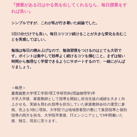
『授業がある日はやる気を出してくれるなら、毎日授業をす
れば良い』
シンプルですが、これが私が行き着いた結論でした。
1日15分だけでも良い。毎日コツコツ続けることが大きな変化を生むこ
とを実感してほしい。
勉強は毎日の積み上げなので、勉強習慣をつけるのはとても大切で
す。ポイントは集中して効率よく続けるコツを掴むこと。まずは短い
時間から無理なく学習できるようにサポートするので、一緒にがんば
りましょう。
＜略歴＞
慶應義塾大学理工学部/理工学研究科(理論物理学)卒
大学入学後、家庭教師として指導を開始し担当生徒の成績を大きく向
上させる。実績を買われ指導を担当していた家庭教師会社の運営に参
画。売上を3倍に増加。大学院では地域密着型の塾にて集団指導と個別
指導の両方を担当。大学院卒業後、ITエンジニアとして6年間働いた
後、独立。現在に至ります。