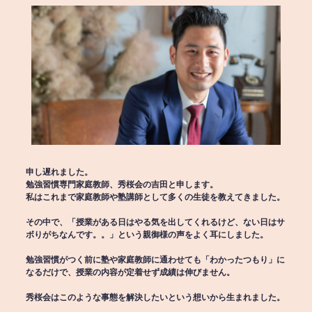
申し遅れました。
勉強習慣専門家庭教師、秀桜会の吉田と申します。
私はこれまで家庭教師や塾講師として多くの生徒を教えてきました。
その中で、「授業がある日はやる気を出してくれるけど、ない日はサ
ボりがちなんです。。」という親御様の声をよく耳にしました。
勉強習慣がつく前に塾や家庭教師に通わせても「わかったつもり」に
なるだけで、授業の内容が定着せず成績は伸びません。
秀桜会はこのような事態を解決したいという想いから生まれました。