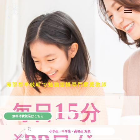
海部郡牟岐町で勉強習慣専門家庭教師
15
毎日
分
無料体験授業はこちら
公式LINE
66
×
日で
小学生・中学生・高校生
対象