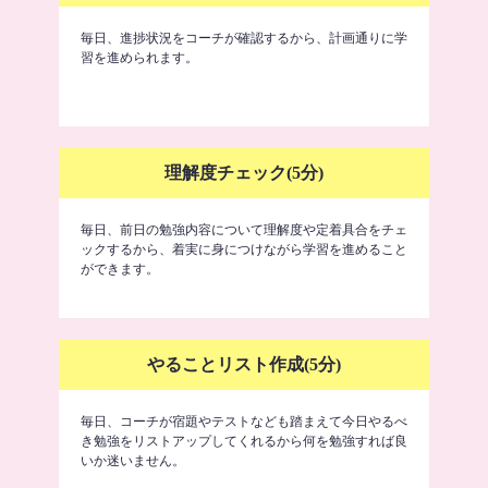
毎日、進捗状況をコーチが確認するから、計画通りに学
習を進められます。
理解度チェック(5分)
毎日、前日の勉強内容について理解度や定着具合をチェ
ックするから、着実に身につけながら学習を進めること
ができます。
やることリスト作成(5分)
毎日、コーチが宿題やテストなども踏まえて今日やるべ
き勉強をリストアップしてくれるから何を勉強すれば良
いか迷いません。