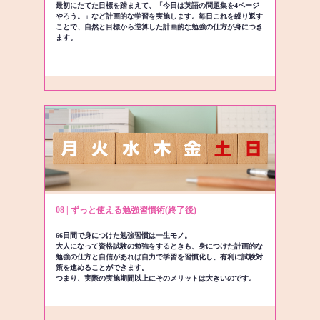
最初にたてた目標を踏まえて、「今日は英語の問題集を4ページ
やろう。」など計画的な学習を実施します。毎日これを繰り返す
ことで、自然と目標から逆算した計画的な勉強の仕方が身につき
ます。
08 | ずっと使える勉強習慣術(終了後)
66日間で身につけた勉強習慣は一生モノ。
大人になって資格試験の勉強をするときも、身につけた計画的な
勉強の仕方と自信があれば自力で学習を習慣化し、有利に試験対
策を進めることができます。
つまり、実際の実施期間以上にそのメリットは大きいのです。