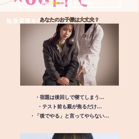
7
＼ 絶賛
日間
の無料体験授業実施中!! ／
あなたのお子様は
大丈夫？
勉強習慣を身につける
・宿題は後回しで寝てしまう…
・テスト前も親が焦るだけ…
・「後でやる」と言ってやらない…