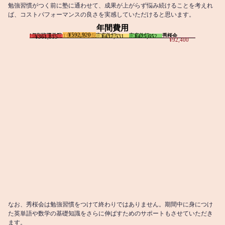
勉強習慣がつく前に塾に通わせて、成果が上がらず悩み続けることを考えれ
ば、コストパフォーマンスの良さを実感していただけると思います。
年間費用
¥592,920
I個別指導学院
T個別指導学院
家庭教師T
家庭教師M
秀桜会
¥437,531
¥425,652
¥361,815
¥92,400
なお、秀桜会は勉強習慣をつけて終わりではありません。期間中に身につけ
た英単語や数学の基礎知識をさらに伸ばすためのサポートもさせていただき
ます。