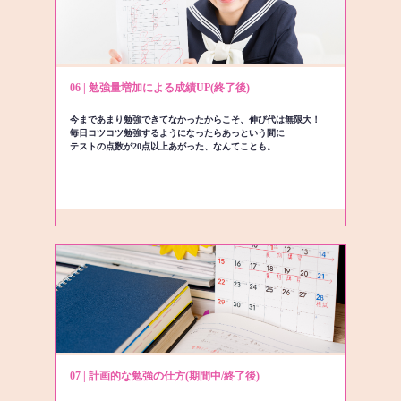
06 | 勉強量増加による成績UP(終了後)
今まであまり勉強できてなかったからこそ、伸び代は無限大！
毎日コツコツ勉強するようになったらあっという間に
テストの点数が20点以上あがった、なんてことも。
07 | 計画的な勉強の仕方(期間中/終了後)