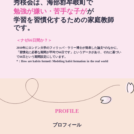
秀桜会は、海部郡牟岐町で
勉強が嫌い・苦手な子が
が
学習を習慣化するための家庭教師
です。
＜ナゼ66日間か？＞
2010年にロンドン大学のフィリッパ・ラリー博士が発表した論文*のなかに、
「習慣化に必要な期間が平均で66日です」というデータがあり、それに基づい
て66日という期間設定にしています。
*：
How are habits formed: Modeling habit formation in the real world
PROFILE
プロフィール