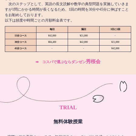
次のステップとして、英語の長文読解や数学の典型問題を実施していきま
すが1問にかかる時間が長くなるため、1回の時間を30分や45分に伸ばすこと
をお勧めしております。
以下は頻度や時間ごとの月額料金表です。
毎日
隔日
3日に1回
15分コース
¥42,000
¥21,000
-
30分コース
¥84,400
¥42,000
¥21,000
45分コース
-
-
¥42,000
秀桜会
➡︎ コスパで選ぶならダンゼン
TRIAL
無料体験授業