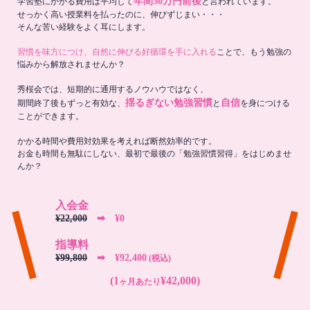
年間30万円前後
学習塾にかかる費用は平均して
と言われています。
せっかく高い授業料を払ったのに、伸びずじまい・・・
そんな苦い経験をよく耳にします。
習慣を味方につけ、自然に伸びる好循環を手に入れる
ことで、もう勉強の
悩みから解放されませんか？
秀桜会では、短期的に通用するノウハウではなく、
揺るぎない勉強習慣
自信
期間終了後もずっと有効な、
と
を身につける
ことができます。
かかる時間や費用対効果を考えれば断然効率的です。
お金も時間も無駄にしない、最初で最後の「勉強習慣習得」をはじめませ
んか？
入会金
¥22,000
➡︎ ¥0
指導料
¥99,800
➡︎ ¥92,400
(税込)
(1
¥42,000)
ヶ月あたり