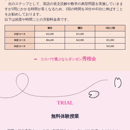
次のステップとして、英語の長文読解や数学の典型問題を実施していきま
すが1問にかかる時間が長くなるため、1回の時間を30分や45分に伸ばすこと
をお勧めしております。
以下は頻度や時間ごとの月額料金表です。
毎日
隔日
3日に1回
15分コース
¥42,000
¥21,000
-
30分コース
¥84,400
¥42,000
¥21,000
45分コース
-
-
¥42,000
秀桜会
➡︎ コスパで選ぶならダンゼン
TRIAL
無料体験授業