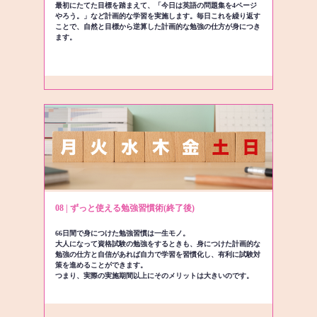
最初にたてた目標を踏まえて、「今日は英語の問題集を4ページ
やろう。」など計画的な学習を実施します。毎日これを繰り返す
ことで、自然と目標から逆算した計画的な勉強の仕方が身につき
ます。
08 | ずっと使える勉強習慣術(終了後)
66日間で身につけた勉強習慣は一生モノ。
大人になって資格試験の勉強をするときも、身につけた計画的な
勉強の仕方と自信があれば自力で学習を習慣化し、有利に試験対
策を進めることができます。
つまり、実際の実施期間以上にそのメリットは大きいのです。