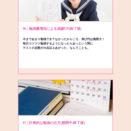
06 | 勉強量増加による成績UP(終了後)
今まであまり勉強できてなかったからこそ、伸び代は無限大！
毎日コツコツ勉強するようになったらあっという間に
テストの点数が20点以上あがった、なんてことも。
07 | 計画的な勉強の仕方(期間中/終了後)