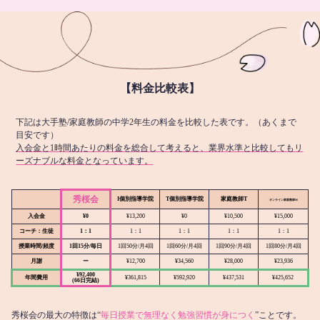
【料金比較表】
下記は大手塾/家庭教師の中学2年生の料金を比較した表です。（あくまで
目安です）
入会金と1時間あたりの料金を総合して考えると、業界水準と比較してもリ
ーズナブルな料金となっています。
秀桜会
I個別指導学院
T個別指導学院
家庭教師T
オンライン
家庭教師M
入会金
¥0
¥13,200
¥0
¥10,500
¥15,000
コーチ：生徒
1：1
1：1
1：1
1：1
1：1
授業時間/頻度
1回15分/毎日
1回50分/月4回
1回60分/月4回
1回90分/月4回
1回80分/月4回
月謝
ー
¥12,700
¥34,560
¥28,000
¥23,936
¥92,400
年間費用
¥361,815
¥592,920
¥437,531
¥425,652
(66日完結)
秀桜会の最大の特徴は“
毎日授業で無理なく勉強習慣が身につく
”ことです。