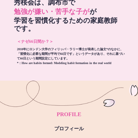
秀桜会は、調布市で
勉強が嫌い・苦手な子が
が
学習を習慣化するための家庭教師
です。
＜ナゼ66日間か？＞
2010年にロンドン大学のフィリッパ・ラリー博士が発表した論文*のなかに、
「習慣化に必要な期間が平均で66日です」というデータがあり、それに基づい
て66日という期間設定にしています。
*：
How are habits formed: Modeling habit formation in the real world
PROFILE
プロフィール