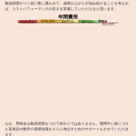
勉強習慣がつく前に塾に通わせて、成果が上がらず悩み続けることを考えれ
ば、コストパフォーマンスの良さを実感していただけると思います。
年間費用
¥592,920
I個別指導学院
T個別指導学院
家庭教師T
家庭教師M
秀桜会
¥437,531
¥425,652
¥361,815
¥92,400
なお、秀桜会は勉強習慣をつけて終わりではありません。期間中に身につけ
た英単語や数学の基礎知識をさらに伸ばすためのサポートもさせていただき
ます。