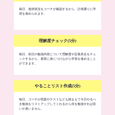
毎日、進捗状況をコーチが確認するから、計画通りに学
習を進められます。
理解度チェック(5分)
毎日、前日の勉強内容について理解度や定着具合をチェ
ックするから、着実に身につけながら学習を進めること
ができます。
やることリスト作成(5分)
毎日、コーチが宿題やテストなども踏まえて今日やるべ
き勉強をリストアップしてくれるから何を勉強すれば良
いか迷いません。