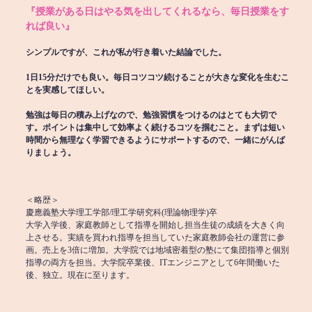
『授業がある日はやる気を出してくれるなら、毎日授業をす
れば良い』
シンプルですが、これが私が行き着いた結論でした。
1日15分だけでも良い。毎日コツコツ続けることが大きな変化を生むこ
とを実感してほしい。
勉強は毎日の積み上げなので、勉強習慣をつけるのはとても大切で
す。ポイントは集中して効率よく続けるコツを掴むこと。まずは短い
時間から無理なく学習できるようにサポートするので、一緒にがんば
りましょう。
＜略歴＞
慶應義塾大学理工学部/理工学研究科(理論物理学)卒
大学入学後、家庭教師として指導を開始し担当生徒の成績を大きく向
上させる。実績を買われ指導を担当していた家庭教師会社の運営に参
画。売上を3倍に増加。大学院では地域密着型の塾にて集団指導と個別
指導の両方を担当。大学院卒業後、ITエンジニアとして6年間働いた
後、独立。現在に至ります。