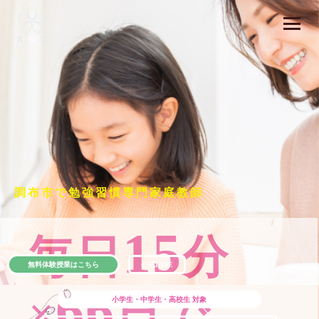
調布市で勉強習慣専門家庭教師
15
毎日
分
無料体験授業はこちら
公式LINE
66
×
日で
小学生・中学生・高校生
対象