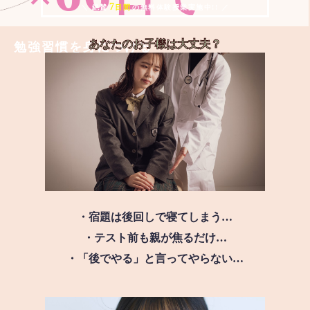
7
＼ 絶賛
日間
の無料体験授業実施中!! ／
あなたのお子様は
大丈夫？
勉強習慣を身につける
・宿題は後回しで寝てしまう…
・テスト前も親が焦るだけ…
・「後でやる」と言ってやらない…