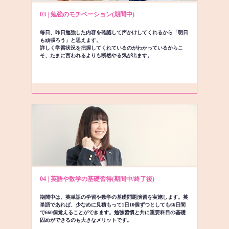
03 | 勉強のモチベーション(期間中)
毎日、昨日勉強した内容を確認して声かけしてくれるから「明日
も頑張ろう」と思えます。
詳しく学習状況を把握してくれているのがわかっているからこ
そ、たまに言われるよりも断然やる気が出ます。
04 | 英語や数学の基礎習得(期間中/終了後)
期間中は、英単語の学習や数学の基礎問題演習を実施します。英
単語であれば、少なめに見積もって1日10個ずつとしても66日間
で660個覚えることができます。勉強習慣と共に重要科目の基礎
固めができるのも大きなメリットです。