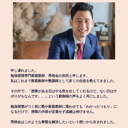
申し遅れました。
勉強習慣専門家庭教師、秀桜会の吉田と申します。
私はこれまで家庭教師や塾講師として多くの生徒を教えてきました。
その中で、「授業がある日はやる気を出してくれるけど、ない日はサ
ボりがちなんです。。」という親御様の声をよく耳にしました。
勉強習慣がつく前に塾や家庭教師に通わせても「わかったつもり」に
なるだけで、授業の内容が定着せず成績は伸びません。
秀桜会はこのような事態を解決したいという想いから生まれました。