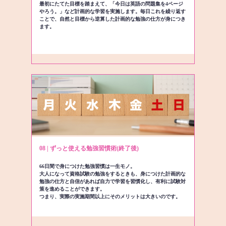
最初にたてた目標を踏まえて、「今日は英語の問題集を4ページ
やろう。」など計画的な学習を実施します。毎日これを繰り返す
ことで、自然と目標から逆算した計画的な勉強の仕方が身につき
ます。
08 | ずっと使える勉強習慣術(終了後)
66日間で身につけた勉強習慣は一生モノ。
大人になって資格試験の勉強をするときも、身につけた計画的な
勉強の仕方と自信があれば自力で学習を習慣化し、有利に試験対
策を進めることができます。
つまり、実際の実施期間以上にそのメリットは大きいのです。