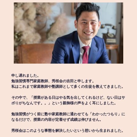
申し遅れました。
勉強習慣専門家庭教師、秀桜会の吉田と申します。
私はこれまで家庭教師や塾講師として多くの生徒を教えてきました。
その中で、「授業がある日はやる気を出してくれるけど、ない日はサ
ボりがちなんです。。」という親御様の声をよく耳にしました。
勉強習慣がつく前に塾や家庭教師に通わせても「わかったつもり」に
なるだけで、授業の内容が定着せず成績は伸びません。
秀桜会はこのような事態を解決したいという想いから生まれました。