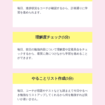
毎日、進捗状況をコーチが確認するから、計画通りに学
習を進められます。
理解度チェック(5分)
毎日、前日の勉強内容について理解度や定着具合をチェ
ックするから、着実に身につけながら学習を進めること
ができます。
やることリスト作成(5分)
毎日、コーチが宿題やテストなども踏まえて今日やるべ
き勉強をリストアップしてくれるから何を勉強すれば良
いか迷いません。