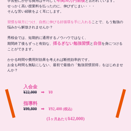
年間30万円前後
学習塾にかかる費用は平均して
と言われています。
せっかく高い授業料を払ったのに、伸びずじまい・・・
そんな苦い経験をよく耳にします。
習慣を味方につけ、自然に伸びる好循環を手に入れる
ことで、もう勉強の
悩みから解放されませんか？
秀桜会では、短期的に通用するノウハウではなく、
揺るぎない勉強習慣
自信
期間終了後もずっと有効な、
と
を身につける
ことができます。
かかる時間や費用対効果を考えれば断然効率的です。
お金も時間も無駄にしない、最初で最後の「勉強習慣習得」をはじめませ
んか？
入会金
¥22,000
➡︎ ¥0
指導料
¥99,800
➡︎ ¥92,400
(税込)
(1
¥42,000)
ヶ月あたり