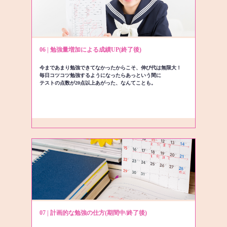
06 | 勉強量増加による成績UP(終了後)
今まであまり勉強できてなかったからこそ、伸び代は無限大！
毎日コツコツ勉強するようになったらあっという間に
テストの点数が20点以上あがった、なんてことも。
07 | 計画的な勉強の仕方(期間中/終了後)