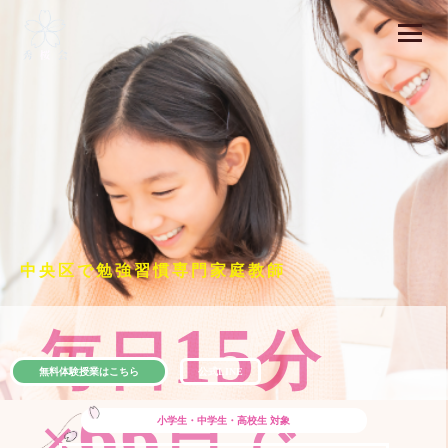
中央区で勉強習慣専門家庭教師
15
毎日
分
無料体験授業はこちら
公式LINE
66
×
日で
小学生・中学生・高校生
対象