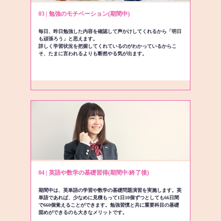
03 | 勉強のモチベーション(期間中)
毎日、昨日勉強した内容を確認して声かけしてくれるから「明日
も頑張ろう」と思えます。
詳しく学習状況を把握してくれているのがわかっているからこ
そ、たまに言われるよりも断然やる気が出ます。
04 | 英語や数学の基礎習得(期間中/終了後)
期間中は、英単語の学習や数学の基礎問題演習を実施します。英
単語であれば、少なめに見積もって1日10個ずつとしても66日間
で660個覚えることができます。勉強習慣と共に重要科目の基礎
固めができるのも大きなメリットです。