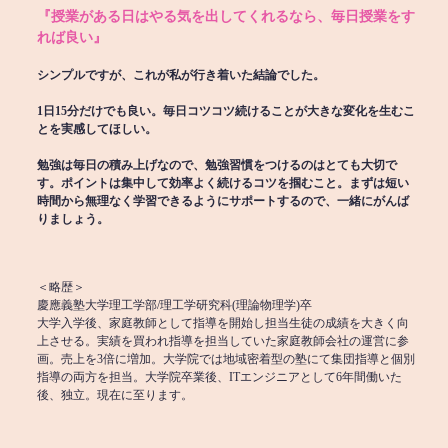
『授業がある日はやる気を出してくれるなら、毎日授業をす
れば良い』
シンプルですが、これが私が行き着いた結論でした。
1日15分だけでも良い。毎日コツコツ続けることが大きな変化を生むこ
とを実感してほしい。
勉強は毎日の積み上げなので、勉強習慣をつけるのはとても大切で
す。ポイントは集中して効率よく続けるコツを掴むこと。まずは短い
時間から無理なく学習できるようにサポートするので、一緒にがんば
りましょう。
＜略歴＞
慶應義塾大学理工学部/理工学研究科(理論物理学)卒
大学入学後、家庭教師として指導を開始し担当生徒の成績を大きく向
上させる。実績を買われ指導を担当していた家庭教師会社の運営に参
画。売上を3倍に増加。大学院では地域密着型の塾にて集団指導と個別
指導の両方を担当。大学院卒業後、ITエンジニアとして6年間働いた
後、独立。現在に至ります。