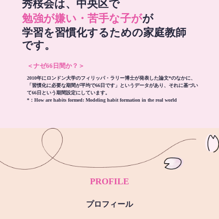
秀桜会は、中央区で
勉強が嫌い・苦手な子が
が
学習を習慣化するための家庭教師
です。
＜ナゼ66日間か？＞
2010年にロンドン大学のフィリッパ・ラリー博士が発表した論文*のなかに、
「習慣化に必要な期間が平均で66日です」というデータがあり、それに基づい
て66日という期間設定にしています。
*：
How are habits formed: Modeling habit formation in the real world
PROFILE
プロフィール