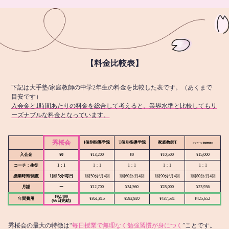
【料金比較表】
下記は大手塾/家庭教師の中学2年生の料金を比較した表です。（あくまで
目安です）
入会金と1時間あたりの料金を総合して考えると、業界水準と比較してもリ
ーズナブルな料金となっています。
秀桜会
I個別指導学院
T個別指導学院
家庭教師T
オンライン
家庭教師M
入会金
¥0
¥13,200
¥0
¥10,500
¥15,000
コーチ：生徒
1：1
1：1
1：1
1：1
1：1
授業時間/頻度
1回15分/毎日
1回50分/月4回
1回60分/月4回
1回90分/月4回
1回80分/月4回
月謝
ー
¥12,700
¥34,560
¥28,000
¥23,936
¥92,400
年間費用
¥361,815
¥592,920
¥437,531
¥425,652
(66日完結)
秀桜会の最大の特徴は“
毎日授業で無理なく勉強習慣が身につく
”ことです。