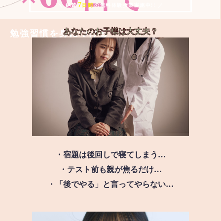
7
＼ 絶賛
日間
の無料体験授業実施中!! ／
あなたのお子様は
大丈夫？
勉強習慣を身につける
・宿題は後回しで寝てしまう…
・テスト前も親が焦るだけ…
・「後でやる」と言ってやらない…