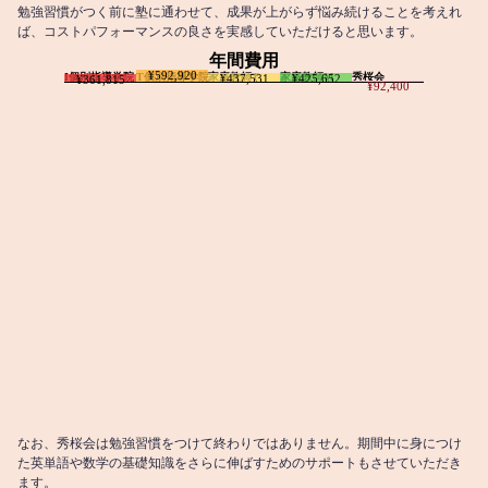
勉強習慣がつく前に塾に通わせて、成果が上がらず悩み続けることを考えれ
ば、コストパフォーマンスの良さを実感していただけると思います。
年間費用
¥592,920
I個別指導学院
T個別指導学院
家庭教師T
家庭教師M
秀桜会
¥437,531
¥425,652
¥361,815
¥92,400
なお、秀桜会は勉強習慣をつけて終わりではありません。期間中に身につけ
た英単語や数学の基礎知識をさらに伸ばすためのサポートもさせていただき
ます。