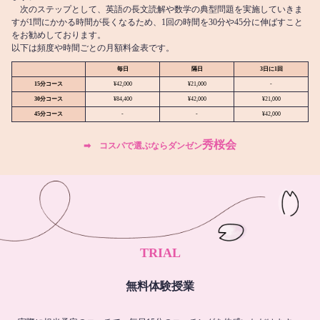
次のステップとして、英語の長文読解や数学の典型問題を実施していきま
すが1問にかかる時間が長くなるため、1回の時間を30分や45分に伸ばすこと
をお勧めしております。
以下は頻度や時間ごとの月額料金表です。
毎日
隔日
3日に1回
15分コース
¥42,000
¥21,000
-
30分コース
¥84,400
¥42,000
¥21,000
45分コース
-
-
¥42,000
秀桜会
➡︎ コスパで選ぶならダンゼン
TRIAL
無料体験授業