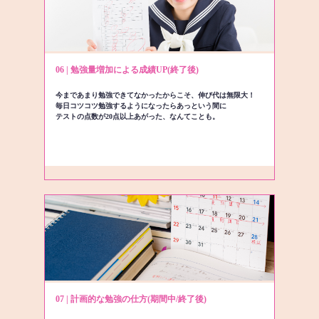
06 | 勉強量増加による成績UP(終了後)
今まであまり勉強できてなかったからこそ、伸び代は無限大！
毎日コツコツ勉強するようになったらあっという間に
テストの点数が20点以上あがった、なんてことも。
07 | 計画的な勉強の仕方(期間中/終了後)