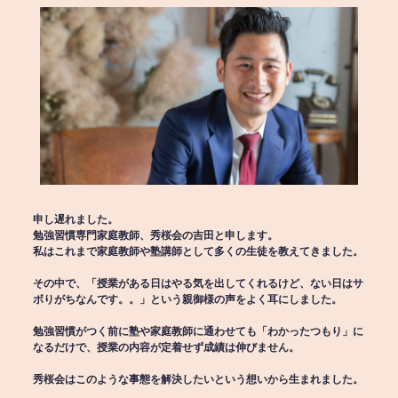
申し遅れました。
勉強習慣専門家庭教師、秀桜会の吉田と申します。
私はこれまで家庭教師や塾講師として多くの生徒を教えてきました。
その中で、「授業がある日はやる気を出してくれるけど、ない日はサ
ボりがちなんです。。」という親御様の声をよく耳にしました。
勉強習慣がつく前に塾や家庭教師に通わせても「わかったつもり」に
なるだけで、授業の内容が定着せず成績は伸びません。
秀桜会はこのような事態を解決したいという想いから生まれました。