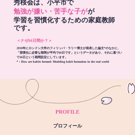
秀桜会は、小平市で
勉強が嫌い・苦手な子が
が
学習を習慣化するための家庭教師
です。
＜ナゼ66日間か？＞
2010年にロンドン大学のフィリッパ・ラリー博士が発表した論文*のなかに、
「習慣化に必要な期間が平均で66日です」というデータがあり、それに基づい
て66日という期間設定にしています。
*：
How are habits formed: Modeling habit formation in the real world
PROFILE
プロフィール