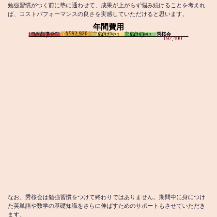
勉強習慣がつく前に塾に通わせて、成果が上がらず悩み続けることを考えれ
ば、コストパフォーマンスの良さを実感していただけると思います。
年間費用
¥592,920
I個別指導学院
T個別指導学院
家庭教師T
家庭教師M
秀桜会
¥437,531
¥425,652
¥361,815
¥92,400
なお、秀桜会は勉強習慣をつけて終わりではありません。期間中に身につけ
た英単語や数学の基礎知識をさらに伸ばすためのサポートもさせていただき
ます。