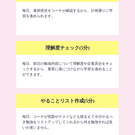
毎日、進捗状況をコーチが確認するから、計画通りに学
習を進められます。
理解度チェック(5分)
毎日、前日の勉強内容について理解度や定着具合をチェ
ックするから、着実に身につけながら学習を進めること
ができます。
やることリスト作成(5分)
毎日、コーチが宿題やテストなども踏まえて今日やるべ
き勉強をリストアップしてくれるから何を勉強すれば良
いか迷いません。