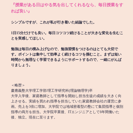
『授業がある日はやる気を出してくれるなら、毎日授業をす
れば良い』
シンプルですが、これが私が行き着いた結論でした。
1日15分だけでも良い。毎日コツコツ続けることが大きな変化を生むこ
とを実感してほしい。
勉強は毎日の積み上げなので、勉強習慣をつけるのはとても大切で
す。ポイントは集中して効率よく続けるコツを掴むこと。まずは短い
時間から無理なく学習できるようにサポートするので、一緒にがんば
りましょう。
＜略歴＞
慶應義塾大学理工学部/理工学研究科(理論物理学)卒
大学入学後、家庭教師として指導を開始し担当生徒の成績を大きく向
上させる。実績を買われ指導を担当していた家庭教師会社の運営に参
画。売上を3倍に増加。大学院では地域密着型の塾にて集団指導と個別
指導の両方を担当。大学院卒業後、ITエンジニアとして6年間働いた
後、独立。現在に至ります。