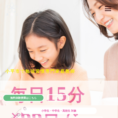
小平市で勉強習慣専門家庭教師
15
毎日
分
無料体験授業はこちら
公式LINE
66
×
日で
小学生・中学生・高校生
対象