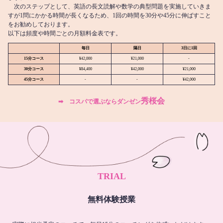
次のステップとして、英語の長文読解や数学の典型問題を実施していきま
すが1問にかかる時間が長くなるため、1回の時間を30分や45分に伸ばすこと
をお勧めしております。
以下は頻度や時間ごとの月額料金表です。
毎日
隔日
3日に1回
15分コース
¥42,000
¥21,000
-
30分コース
¥84,400
¥42,000
¥21,000
45分コース
-
-
¥42,000
秀桜会
➡︎ コスパで選ぶならダンゼン
TRIAL
無料体験授業