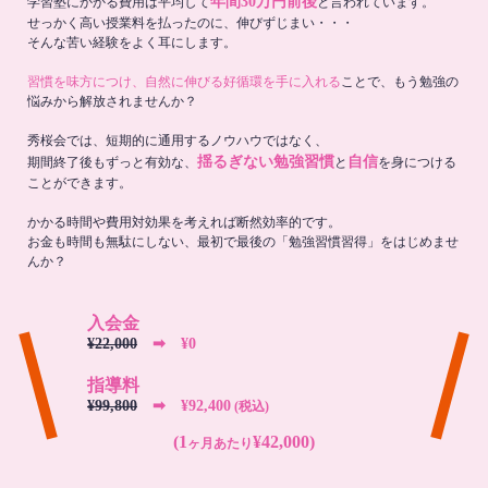
年間30万円前後
学習塾にかかる費用は平均して
と言われています。
せっかく高い授業料を払ったのに、伸びずじまい・・・
そんな苦い経験をよく耳にします。
習慣を味方につけ、自然に伸びる好循環を手に入れる
ことで、もう勉強の
悩みから解放されませんか？
秀桜会では、短期的に通用するノウハウではなく、
揺るぎない勉強習慣
自信
期間終了後もずっと有効な、
と
を身につける
ことができます。
かかる時間や費用対効果を考えれば断然効率的です。
お金も時間も無駄にしない、最初で最後の「勉強習慣習得」をはじめませ
んか？
入会金
¥22,000
➡︎ ¥0
指導料
¥99,800
➡︎ ¥92,400
(税込)
(1
¥42,000)
ヶ月あたり