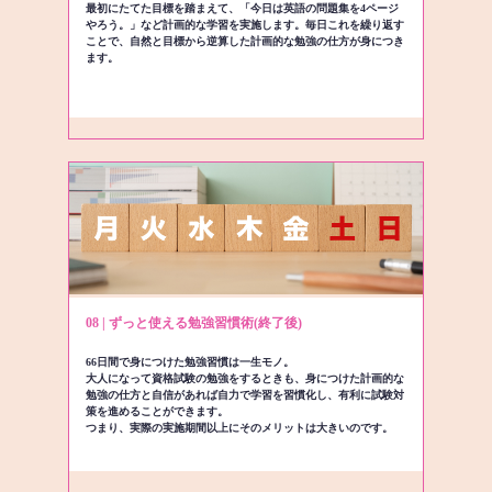
最初にたてた目標を踏まえて、「今日は英語の問題集を4ページ
やろう。」など計画的な学習を実施します。毎日これを繰り返す
ことで、自然と目標から逆算した計画的な勉強の仕方が身につき
ます。
08 | ずっと使える勉強習慣術(終了後)
66日間で身につけた勉強習慣は一生モノ。
大人になって資格試験の勉強をするときも、身につけた計画的な
勉強の仕方と自信があれば自力で学習を習慣化し、有利に試験対
策を進めることができます。
つまり、実際の実施期間以上にそのメリットは大きいのです。