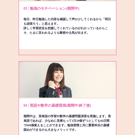
03 | 勉強のモチベーション(期間中)
毎日、昨日勉強した内容を確認して声かけしてくれるから「明日
も頑張ろう」と思えます。
詳しく学習状況を把握してくれているのがわかっているからこ
そ、たまに言われるよりも断然やる気が出ます。
04 | 英語や数学の基礎習得(期間中/終了後)
期間中は、英単語の学習や数学の基礎問題演習を実施します。英
単語であれば、少なめに見積もって1日10個ずつとしても66日間
で660個覚えることができます。勉強習慣と共に重要科目の基礎
固めができるのも大きなメリットです。