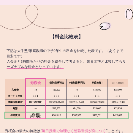
【料金比較表】
下記は大手塾/家庭教師の中学2年生の料金を比較した表です。（あくまで
目安です）
入会金と1時間あたりの料金を総合して考えると、業界水準と比較してもリ
ーズナブルな料金となっています。
秀桜会
I個別指導学院
T個別指導学院
家庭教師T
オンライン
家庭教師M
入会金
¥0
¥13,200
¥0
¥10,500
¥15,000
コーチ：生徒
1：1
1：1
1：1
1：1
1：1
授業時間/頻度
1回15分/毎日
1回50分/月4回
1回60分/月4回
1回90分/月4回
1回80分/月4回
月謝
ー
¥12,700
¥34,560
¥28,000
¥23,936
¥92,400
年間費用
¥361,815
¥592,920
¥437,531
¥425,652
(66日完結)
秀桜会の最大の特徴は“
毎日授業で無理なく勉強習慣が身につく
”ことです。