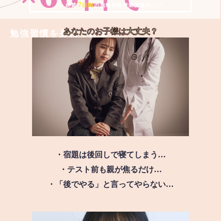
7
＼ 絶賛
日間
の無料体験授業実施中!! ／
あなたのお子様は
大丈夫？
勉強習慣を身につける
・宿題は後回しで寝てしまう…
・テスト前も親が焦るだけ…
・「後でやる」と言ってやらない…