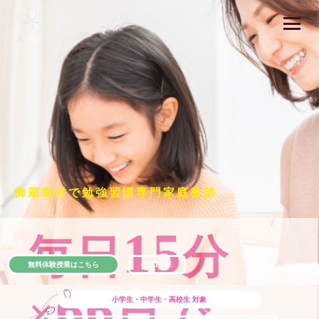
御蔵島村で勉強習慣専門家庭教師
15
毎日
分
無料体験授業はこちら
公式LINE
66
×
日で
小学生・中学生・高校生
対象