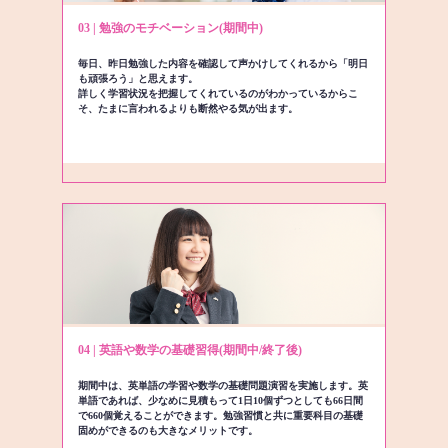
03 | 勉強のモチベーション(期間中)
毎日、昨日勉強した内容を確認して声かけしてくれるから「明日
も頑張ろう」と思えます。
詳しく学習状況を把握してくれているのがわかっているからこ
そ、たまに言われるよりも断然やる気が出ます。
04 | 英語や数学の基礎習得(期間中/終了後)
期間中は、英単語の学習や数学の基礎問題演習を実施します。英
単語であれば、少なめに見積もって1日10個ずつとしても66日間
で660個覚えることができます。勉強習慣と共に重要科目の基礎
固めができるのも大きなメリットです。