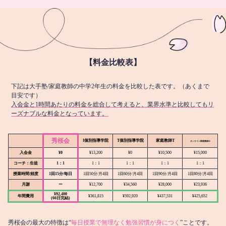
【料金比較表】
下記は大手塾/家庭教師の中学2年生の料金を比較した表です。（あくまで
目安です）
入会金と1時間あたりの料金を総合して考えると、業界水準と比較してもリ
ーズナブルな料金となっています。
秀桜会
I個別指導学院
T個別指導学院
家庭教師T
オンライン
家庭教師M
入会金
¥0
¥13,200
¥0
¥10,500
¥15,000
コーチ：生徒
1：1
1：1
1：1
1：1
1：1
授業時間/頻度
1回15分/毎日
1回50分/月4回
1回60分/月4回
1回90分/月4回
1回80分/月4回
月謝
ー
¥12,700
¥34,560
¥28,000
¥23,936
¥92,400
年間費用
¥361,815
¥592,920
¥437,531
¥425,652
(66日完結)
秀桜会の最大の特徴は“
毎日授業で無理なく勉強習慣が身につく
”ことです。