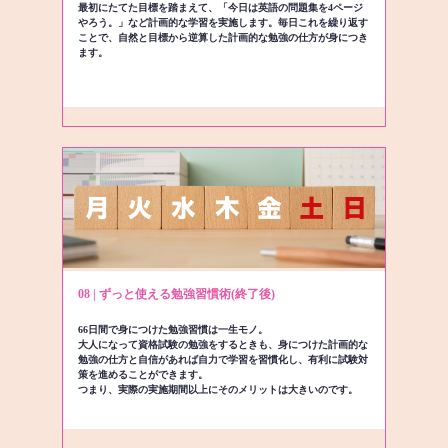
最初にたてた目標を踏まえて、「今日は英語の問題集を4ページ
やろう。」など計画的な学習を実施します。毎日これを繰り返す
ことで、自然と目標から逆算した計画的な勉強の仕方が身につき
ます。
08 | ずっと使える勉強習慣術(終了後)
66日間で身につけた勉強習慣は一生モノ。
大人になって資格試験の勉強をするときも、身につけた計画的な
勉強の仕方と自信があれば自力で学習を習慣化し、有利に試験対
策を進めることができます。
つまり、実際の実施期間以上にそのメリットは大きいのです。