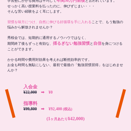
年間30万円前後
学習塾にかかる費用は平均して
と言われています。
せっかく高い授業料を払ったのに、伸びずじまい・・・
そんな苦い経験をよく耳にします。
習慣を味方につけ、自然に伸びる好循環を手に入れる
ことで、もう勉強の
悩みから解放されませんか？
秀桜会では、短期的に通用するノウハウではなく、
揺るぎない勉強習慣
自信
期間終了後もずっと有効な、
と
を身につける
ことができます。
かかる時間や費用対効果を考えれば断然効率的です。
お金も時間も無駄にしない、最初で最後の「勉強習慣習得」をはじめませ
んか？
入会金
¥22,000
➡︎ ¥0
指導料
¥99,800
➡︎ ¥92,400
(税込)
(1
¥42,000)
ヶ月あたり