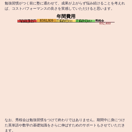
勉強習慣がつく前に塾に通わせて、成果が上がらず悩み続けることを考えれ
ば、コストパフォーマンスの良さを実感していただけると思います。
年間費用
¥592,920
I個別指導学院
T個別指導学院
家庭教師T
家庭教師M
秀桜会
¥437,531
¥425,652
¥361,815
¥92,400
なお、秀桜会は勉強習慣をつけて終わりではありません。期間中に身につけ
た英単語や数学の基礎知識をさらに伸ばすためのサポートもさせていただき
ます。