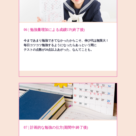
06 | 勉強量増加による成績UP(終了後)
今まであまり勉強できてなかったからこそ、伸び代は無限大！
毎日コツコツ勉強するようになったらあっという間に
テストの点数が20点以上あがった、なんてことも。
07 | 計画的な勉強の仕方(期間中/終了後)