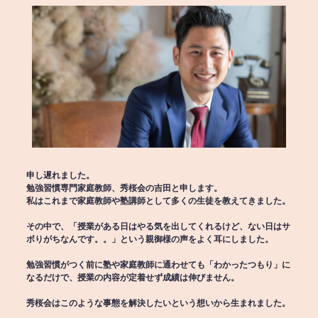
申し遅れました。
勉強習慣専門家庭教師、秀桜会の吉田と申します。
私はこれまで家庭教師や塾講師として多くの生徒を教えてきました。
その中で、「授業がある日はやる気を出してくれるけど、ない日はサ
ボりがちなんです。。」という親御様の声をよく耳にしました。
勉強習慣がつく前に塾や家庭教師に通わせても「わかったつもり」に
なるだけで、授業の内容が定着せず成績は伸びません。
秀桜会はこのような事態を解決したいという想いから生まれました。