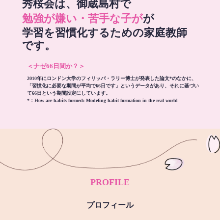
秀桜会は、御蔵島村で
勉強が嫌い・苦手な子が
が
学習を習慣化するための家庭教師
です。
＜ナゼ66日間か？＞
2010年にロンドン大学のフィリッパ・ラリー博士が発表した論文*のなかに、
「習慣化に必要な期間が平均で66日です」というデータがあり、それに基づい
て66日という期間設定にしています。
*：
How are habits formed: Modeling habit formation in the real world
PROFILE
プロフィール