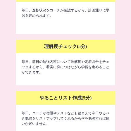
毎日、進捗状況をコーチが確認するから、計画通りに学
習を進められます。
理解度チェック(5分)
毎日、前日の勉強内容について理解度や定着具合をチェ
ックするから、着実に身につけながら学習を進めること
ができます。
やることリスト作成(5分)
毎日、コーチが宿題やテストなども踏まえて今日やるべ
き勉強をリストアップしてくれるから何を勉強すれば良
いか迷いません。