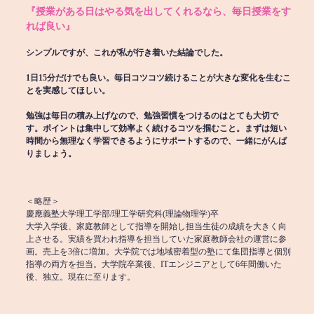
『授業がある日はやる気を出してくれるなら、毎日授業をす
れば良い』
シンプルですが、これが私が行き着いた結論でした。
1日15分だけでも良い。毎日コツコツ続けることが大きな変化を生むこ
とを実感してほしい。
勉強は毎日の積み上げなので、勉強習慣をつけるのはとても大切で
す。ポイントは集中して効率よく続けるコツを掴むこと。まずは短い
時間から無理なく学習できるようにサポートするので、一緒にがんば
りましょう。
＜略歴＞
慶應義塾大学理工学部/理工学研究科(理論物理学)卒
大学入学後、家庭教師として指導を開始し担当生徒の成績を大きく向
上させる。実績を買われ指導を担当していた家庭教師会社の運営に参
画。売上を3倍に増加。大学院では地域密着型の塾にて集団指導と個別
指導の両方を担当。大学院卒業後、ITエンジニアとして6年間働いた
後、独立。現在に至ります。