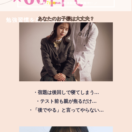
7
＼ 絶賛
日間
の無料体験授業実施中!! ／
あなたのお子様は
大丈夫？
勉強習慣を身につける
・宿題は後回しで寝てしまう…
・テスト前も親が焦るだけ…
・「後でやる」と言ってやらない…