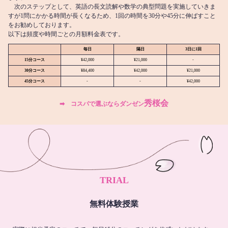
次のステップとして、英語の長文読解や数学の典型問題を実施していきま
すが1問にかかる時間が長くなるため、1回の時間を30分や45分に伸ばすこと
をお勧めしております。
以下は頻度や時間ごとの月額料金表です。
毎日
隔日
3日に1回
15分コース
¥42,000
¥21,000
-
30分コース
¥84,400
¥42,000
¥21,000
45分コース
-
-
¥42,000
秀桜会
➡︎ コスパで選ぶならダンゼン
TRIAL
無料体験授業