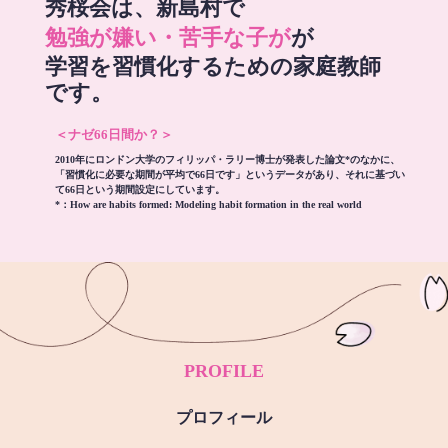
秀桜会は、新島村で
勉強が嫌い・苦手な子が
が
学習を習慣化するための家庭教師
です。
＜ナゼ66日間か？＞
2010年にロンドン大学のフィリッパ・ラリー博士が発表した論文*のなかに、
「習慣化に必要な期間が平均で66日です」というデータがあり、それに基づい
て66日という期間設定にしています。
*：
How are habits formed: Modeling habit formation in the real world
PROFILE
プロフィール