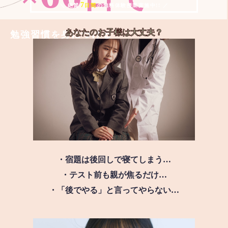
7
＼ 絶賛
日間
の無料体験授業実施中!! ／
あなたのお子様は
大丈夫？
勉強習慣を身につける
・宿題は後回しで寝てしまう…
・テスト前も親が焦るだけ…
・「後でやる」と言ってやらない…