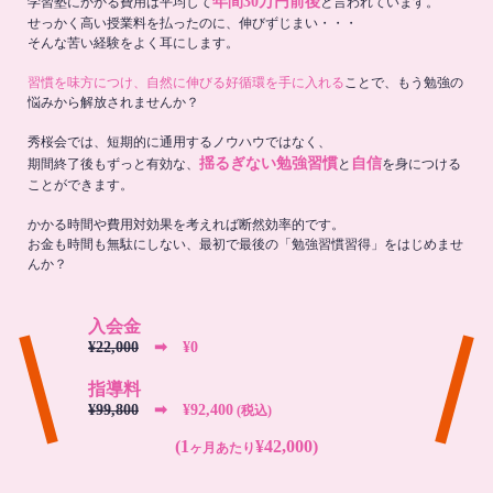
年間30万円前後
学習塾にかかる費用は平均して
と言われています。
せっかく高い授業料を払ったのに、伸びずじまい・・・
そんな苦い経験をよく耳にします。
習慣を味方につけ、自然に伸びる好循環を手に入れる
ことで、もう勉強の
悩みから解放されませんか？
秀桜会では、短期的に通用するノウハウではなく、
揺るぎない勉強習慣
自信
期間終了後もずっと有効な、
と
を身につける
ことができます。
かかる時間や費用対効果を考えれば断然効率的です。
お金も時間も無駄にしない、最初で最後の「勉強習慣習得」をはじめませ
んか？
入会金
¥22,000
➡︎ ¥0
指導料
¥99,800
➡︎ ¥92,400
(税込)
(1
¥42,000)
ヶ月あたり