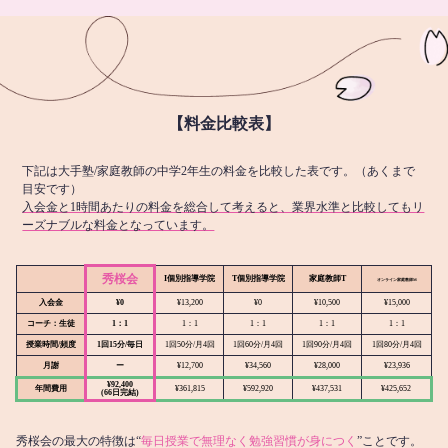
【料金比較表】
下記は大手塾/家庭教師の中学2年生の料金を比較した表です。（あくまで
目安です）
入会金と1時間あたりの料金を総合して考えると、業界水準と比較してもリ
ーズナブルな料金となっています。
秀桜会
I個別指導学院
T個別指導学院
家庭教師T
オンライン
家庭教師M
入会金
¥0
¥13,200
¥0
¥10,500
¥15,000
コーチ：生徒
1：1
1：1
1：1
1：1
1：1
授業時間/頻度
1回15分/毎日
1回50分/月4回
1回60分/月4回
1回90分/月4回
1回80分/月4回
月謝
ー
¥12,700
¥34,560
¥28,000
¥23,936
¥92,400
年間費用
¥361,815
¥592,920
¥437,531
¥425,652
(66日完結)
秀桜会の最大の特徴は“
毎日授業で無理なく勉強習慣が身につく
”ことです。