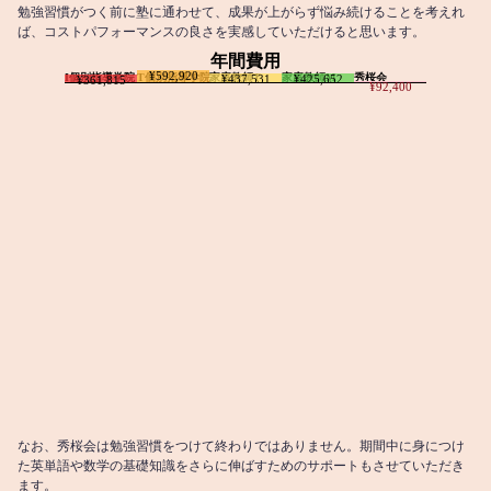
勉強習慣がつく前に塾に通わせて、成果が上がらず悩み続けることを考えれ
ば、コストパフォーマンスの良さを実感していただけると思います。
年間費用
¥592,920
I個別指導学院
T個別指導学院
家庭教師T
家庭教師M
秀桜会
¥437,531
¥425,652
¥361,815
¥92,400
なお、秀桜会は勉強習慣をつけて終わりではありません。期間中に身につけ
た英単語や数学の基礎知識をさらに伸ばすためのサポートもさせていただき
ます。