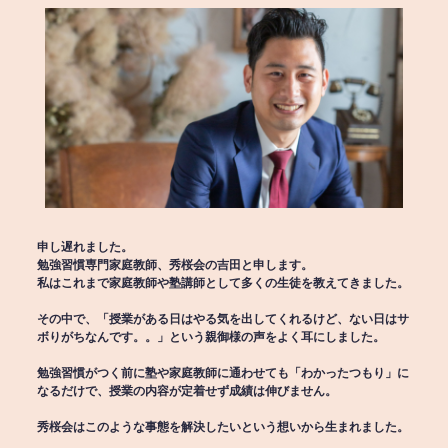
申し遅れました。
勉強習慣専門家庭教師、秀桜会の吉田と申します。
私はこれまで家庭教師や塾講師として多くの生徒を教えてきました。
その中で、「授業がある日はやる気を出してくれるけど、ない日はサ
ボりがちなんです。。」という親御様の声をよく耳にしました。
勉強習慣がつく前に塾や家庭教師に通わせても「わかったつもり」に
なるだけで、授業の内容が定着せず成績は伸びません。
秀桜会はこのような事態を解決したいという想いから生まれました。