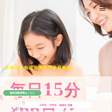
新島村で勉強習慣専門家庭教師
15
毎日
分
無料体験授業はこちら
公式LINE
66
×
日で
小学生・中学生・高校生
対象