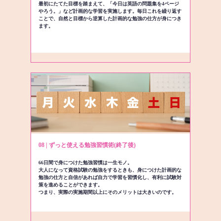
最初にたてた目標を踏まえて、「今日は英語の問題集を4ページ
やろう。」など計画的な学習を実施します。毎日これを繰り返す
ことで、自然と目標から逆算した計画的な勉強の仕方が身につき
ます。
08 | ずっと使える勉強習慣術(終了後)
66日間で身につけた勉強習慣は一生モノ。
大人になって資格試験の勉強をするときも、身につけた計画的な
勉強の仕方と自信があれば自力で学習を習慣化し、有利に試験対
策を進めることができます。
つまり、実際の実施期間以上にそのメリットは大きいのです。