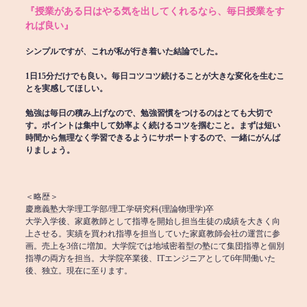
『授業がある日はやる気を出してくれるなら、毎日授業をす
れば良い』
シンプルですが、これが私が行き着いた結論でした。
1日15分だけでも良い。毎日コツコツ続けることが大きな変化を生むこ
とを実感してほしい。
勉強は毎日の積み上げなので、勉強習慣をつけるのはとても大切で
す。ポイントは集中して効率よく続けるコツを掴むこと。まずは短い
時間から無理なく学習できるようにサポートするので、一緒にがんば
りましょう。
＜略歴＞
慶應義塾大学理工学部/理工学研究科(理論物理学)卒
大学入学後、家庭教師として指導を開始し担当生徒の成績を大きく向
上させる。実績を買われ指導を担当していた家庭教師会社の運営に参
画。売上を3倍に増加。大学院では地域密着型の塾にて集団指導と個別
指導の両方を担当。大学院卒業後、ITエンジニアとして6年間働いた
後、独立。現在に至ります。