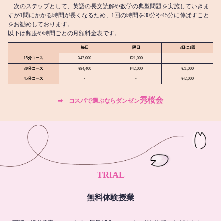
次のステップとして、英語の長文読解や数学の典型問題を実施していきま
すが1問にかかる時間が長くなるため、1回の時間を30分や45分に伸ばすこと
をお勧めしております。
以下は頻度や時間ごとの月額料金表です。
毎日
隔日
3日に1回
15分コース
¥42,000
¥21,000
-
30分コース
¥84,400
¥42,000
¥21,000
45分コース
-
-
¥42,000
秀桜会
➡︎ コスパで選ぶならダンゼン
TRIAL
無料体験授業