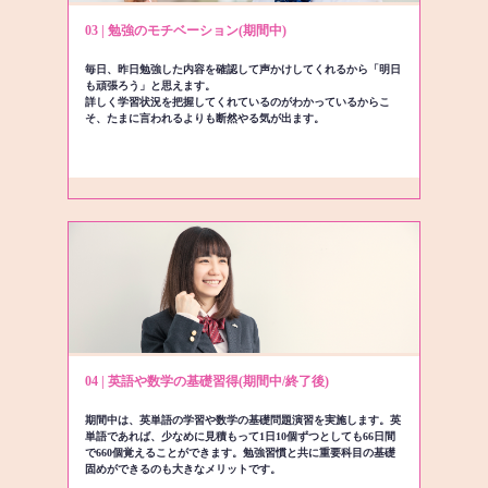
03 | 勉強のモチベーション(期間中)
毎日、昨日勉強した内容を確認して声かけしてくれるから「明日
も頑張ろう」と思えます。
詳しく学習状況を把握してくれているのがわかっているからこ
そ、たまに言われるよりも断然やる気が出ます。
04 | 英語や数学の基礎習得(期間中/終了後)
期間中は、英単語の学習や数学の基礎問題演習を実施します。英
単語であれば、少なめに見積もって1日10個ずつとしても66日間
で660個覚えることができます。勉強習慣と共に重要科目の基礎
固めができるのも大きなメリットです。