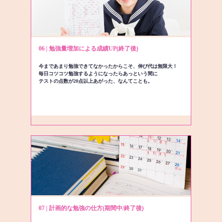
06 | 勉強量増加による成績UP(終了後)
今まであまり勉強できてなかったからこそ、伸び代は無限大！
毎日コツコツ勉強するようになったらあっという間に
テストの点数が20点以上あがった、なんてことも。
07 | 計画的な勉強の仕方(期間中/終了後)