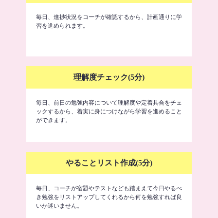
毎日、進捗状況をコーチが確認するから、計画通りに学
習を進められます。
理解度チェック(5分)
毎日、前日の勉強内容について理解度や定着具合をチェ
ックするから、着実に身につけながら学習を進めること
ができます。
やることリスト作成(5分)
毎日、コーチが宿題やテストなども踏まえて今日やるべ
き勉強をリストアップしてくれるから何を勉強すれば良
いか迷いません。