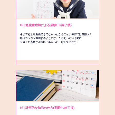
06 | 勉強量増加による成績UP(終了後)
今まであまり勉強できてなかったからこそ、伸び代は無限大！
毎日コツコツ勉強するようになったらあっという間に
テストの点数が20点以上あがった、なんてことも。
07 | 計画的な勉強の仕方(期間中/終了後)