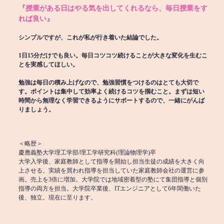
『授業がある日はやる気を出してくれるなら、毎日授業をす
れば良い』
シンプルですが、これが私が行き着いた結論でした。
1日15分だけでも良い。毎日コツコツ続けることが大きな変化を生むこ
とを実感してほしい。
勉強は毎日の積み上げなので、勉強習慣をつけるのはとても大切で
す。ポイントは集中して効率よく続けるコツを掴むこと。まずは短い
時間から無理なく学習できるようにサポートするので、一緒にがんば
りましょう。
＜略歴＞
慶應義塾大学理工学部/理工学研究科(理論物理学)卒
大学入学後、家庭教師として指導を開始し担当生徒の成績を大きく向
上させる。実績を買われ指導を担当していた家庭教師会社の運営に参
画。売上を3倍に増加。大学院では地域密着型の塾にて集団指導と個別
指導の両方を担当。大学院卒業後、ITエンジニアとして6年間働いた
後、独立。現在に至ります。