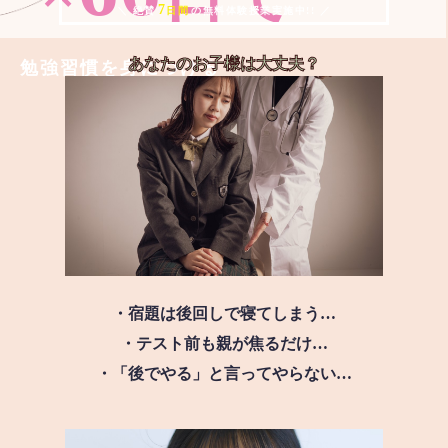
7
＼ 絶賛
日間
の無料体験授業実施中!! ／
あなたのお子様は
大丈夫？
勉強習慣を身につける
・宿題は後回しで寝てしまう…
・テスト前も親が焦るだけ…
・「後でやる」と言ってやらない…