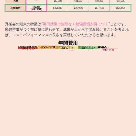
月謝
ー
¥12,700
¥34,560
¥28,000
¥23,936
¥92,400
年間費用
¥361,815
¥592,920
¥437,531
¥425,652
(66日完結)
秀桜会の最大の特徴は“
毎日授業で無理なく勉強習慣が身につく
”ことです。
勉強習慣がつく前に塾に通わせて、成果が上がらず悩み続けることを考えれ
ば、コストパフォーマンスの良さを実感していただけると思います。
年間費用
¥592,920
I個別指導学院
T個別指導学院
家庭教師T
家庭教師M
秀桜会
¥437,531
¥425,652
¥361,815
¥92,400