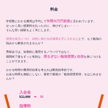
料金
年間30万円前後
学習塾にかかる費用は平均して
と言われています。
せっかく高い授業料を払ったのに、伸びずじまい・・・
そんな苦い経験をよく耳にします。
習慣を味方につけ、自然に伸びる好循環を手に入れる
ことで、もう勉強の
悩みから解放されませんか？
秀桜会では、短期的に通用するノウハウではなく、
揺るぎない勉強習慣
自信
期間終了後もずっと有効な、
と
を身につける
ことができます。
かかる時間や費用対効果を考えれば断然効率的です。
お金も時間も無駄にしない、最初で最後の「勉強習慣習得」をはじめませ
んか？
入会金
¥22,000
➡︎ ¥0
指導料