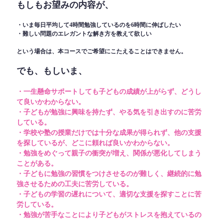
もしもお望みの内容が、
・いま毎日平均して4時間勉強しているのを6時間に伸ばしたい
・難しい問題のエレガントな解き方を教えて欲しい
という場合は、本コースでご希望にこたえることはできません。
でも、もしいま、
・一生懸命サポートしても子どもの成績が上がらず、どうし
て良いかわからない。
・子どもが勉強に興味を持たず、やる気を引き出すのに苦労
している。
・学校や塾の授業だけでは十分な成果が得られず、他の支援
を探しているが、どこに頼れば良いかわからない。
・勉強をめぐって親子の衝突が増え、関係が悪化してしまう
ことがある。
・子どもに勉強の習慣をつけさせるのが難しく、継続的に勉
強させるための工夫に苦労している。
・子どもの学習の遅れについて、適切な支援を探すことに苦
労している。
・勉強が苦手なことにより子どもがストレスを抱えているの