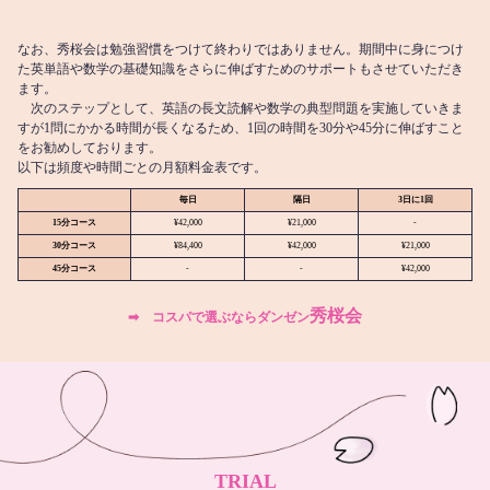
なお、秀桜会は勉強習慣をつけて終わりではありません。期間中に身につけ
た英単語や数学の基礎知識をさらに伸ばすためのサポートもさせていただき
ます。
次のステップとして、英語の長文読解や数学の典型問題を実施していきま
すが1問にかかる時間が長くなるため、1回の時間を30分や45分に伸ばすこと
をお勧めしております。
以下は頻度や時間ごとの月額料金表です。
毎日
隔日
3日に1回
15分コース
¥42,000
¥21,000
-
30分コース
¥84,400
¥42,000
¥21,000
45分コース
-
-
¥42,000
秀桜会
➡︎ コスパで選ぶならダンゼン
TRIAL