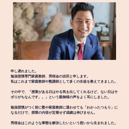
申し遅れました。
勉強習慣専門家庭教師、秀桜会の吉田と申します。
私はこれまで家庭教師や塾講師として多くの生徒を教えてきました。
その中で、「授業がある日はやる気を出してくれるけど、ない日はサ
ボりがちなんです。。」という親御様の声をよく耳にしました。
勉強習慣がつく前に塾や家庭教師に通わせても「わかったつもり」に
なるだけで、授業の内容が定着せず成績は伸びません。
秀桜会はこのような事態を解決したいという想いから生まれました。