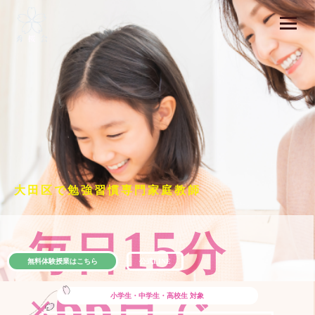
大田区で勉強習慣専門家庭教師
15
毎日
分
無料体験授業はこちら
公式LINE
66
×
日で
小学生・中学生・高校生
対象