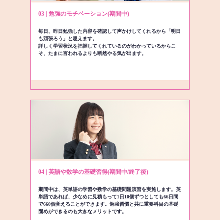
03 | 勉強のモチベーション(期間中)
毎日、昨日勉強した内容を確認して声かけしてくれるから「明日
も頑張ろう」と思えます。
詳しく学習状況を把握してくれているのがわかっているからこ
そ、たまに言われるよりも断然やる気が出ます。
04 | 英語や数学の基礎習得(期間中/終了後)
期間中は、英単語の学習や数学の基礎問題演習を実施します。英
単語であれば、少なめに見積もって1日10個ずつとしても66日間
で660個覚えることができます。勉強習慣と共に重要科目の基礎
固めができるのも大きなメリットです。