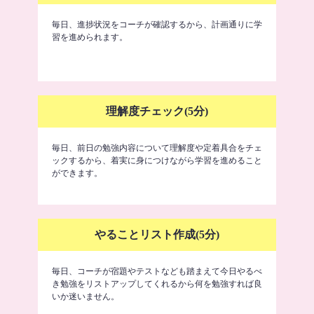
毎日、進捗状況をコーチが確認するから、計画通りに学
習を進められます。
理解度チェック(5分)
毎日、前日の勉強内容について理解度や定着具合をチェ
ックするから、着実に身につけながら学習を進めること
ができます。
やることリスト作成(5分)
毎日、コーチが宿題やテストなども踏まえて今日やるべ
き勉強をリストアップしてくれるから何を勉強すれば良
いか迷いません。