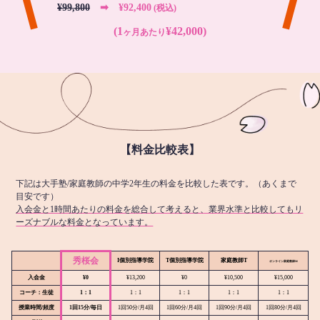
¥99,800
➡︎ ¥92,400
(税込)
(1
¥42,000)
ヶ月あたり
【料金比較表】
下記は大手塾/家庭教師の中学2年生の料金を比較した表です。（あくまで
目安です）
入会金と1時間あたりの料金を総合して考えると、業界水準と比較してもリ
ーズナブルな料金となっています。
秀桜会
I個別指導学院
T個別指導学院
家庭教師T
オンライン
家庭教師M
入会金
¥0
¥13,200
¥0
¥10,500
¥15,000
コーチ：生徒
1：1
1：1
1：1
1：1
1：1
授業時間/頻度
1回15分/毎日
1回50分/月4回
1回60分/月4回
1回90分/月4回
1回80分/月4回