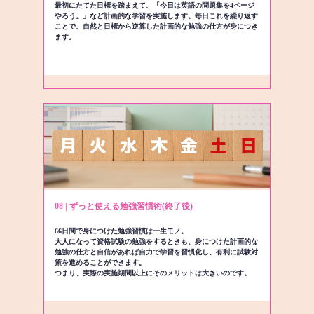
最初にたてた目標を踏まえて、「今日は英語の問題集を4ページ
やろう。」など計画的な学習を実施します。毎日これを繰り返す
ことで、自然と目標から逆算した計画的な勉強の仕方が身につき
ます。
08 | ずっと使える勉強習慣術(終了後)
66日間で身につけた勉強習慣は一生モノ。
大人になって資格試験の勉強をするときも、身につけた計画的な
勉強の仕方と自信があれば自力で学習を習慣化し、有利に試験対
策を進めることができます。
つまり、実際の実施期間以上にそのメリットは大きいのです。