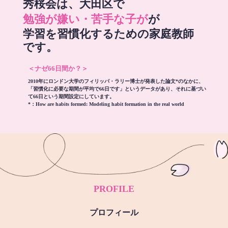
秀桜会は、大田区で
勉強が嫌い・苦手な子が
が
学習を習慣化するための家庭教師
です。
＜ナゼ66日間か？＞
2010年にロンドン大学のフィリッパ・ラリー博士が発表した論文*のなかに、
「習慣化に必要な期間が平均で66日です」というデータがあり、それに基づい
て66日という期間設定にしています。
*：
How are habits formed: Modeling habit formation in the real world
PROFILE
プロフィール