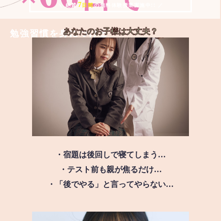
7
＼ 絶賛
日間
の無料体験授業実施中!! ／
あなたのお子様は
大丈夫？
勉強習慣を身につける
・宿題は後回しで寝てしまう…
・テスト前も親が焦るだけ…
・「後でやる」と言ってやらない…