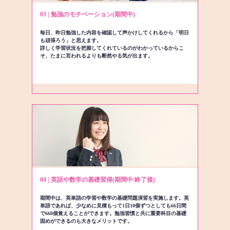
03 | 勉強のモチベーション(期間中)
毎日、昨日勉強した内容を確認して声かけしてくれるから「明日
も頑張ろう」と思えます。
詳しく学習状況を把握してくれているのがわかっているからこ
そ、たまに言われるよりも断然やる気が出ます。
04 | 英語や数学の基礎習得(期間中/終了後)
期間中は、英単語の学習や数学の基礎問題演習を実施します。英
単語であれば、少なめに見積もって1日10個ずつとしても66日間
で660個覚えることができます。勉強習慣と共に重要科目の基礎
固めができるのも大きなメリットです。