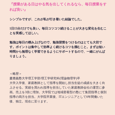
『授業がある日はやる気を出してくれるなら、毎日授業をす
れば良い』
シンプルですが、これが私が行き着いた結論でした。
1日15分だけでも良い。毎日コツコツ続けることが大きな変化を生むこ
とを実感してほしい。
勉強は毎日の積み上げなので、勉強習慣をつけるのはとても大切で
す。ポイントは集中して効率よく続けるコツを掴むこと。まずは短い
時間から無理なく学習できるようにサポートするので、一緒にがんば
りましょう。
＜略歴＞
慶應義塾大学理工学部/理工学研究科(理論物理学)卒
大学入学後、家庭教師として指導を開始し担当生徒の成績を大きく向
上させる。実績を買われ指導を担当していた家庭教師会社の運営に参
画。売上を3倍に増加。大学院では地域密着型の塾にて集団指導と個別
指導の両方を担当。大学院卒業後、ITエンジニアとして6年間働いた
後、独立。現在に至ります。