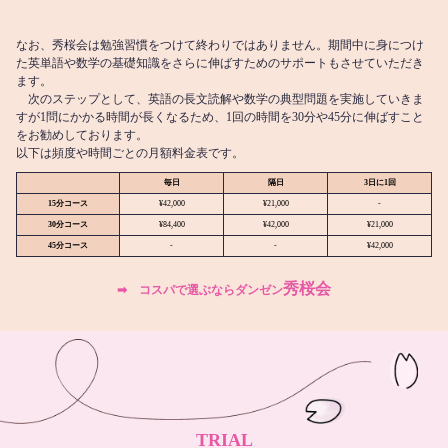
なお、秀桜会は勉強習慣をつけて終わりではありません。期間中に身につけ
た英単語や数学の基礎知識をさらに伸ばすためのサポートもさせていただき
ます。
次のステップとして、英語の長文読解や数学の典型問題を実施していきま
すが1問にかかる時間が長くなるため、1回の時間を30分や45分に伸ばすこと
をお勧めしております。
以下は頻度や時間ごとの月額料金表です。
毎日
隔日
3日に1回
15分コース
¥42,000
¥21,000
-
30分コース
¥84,400
¥42,000
¥21,000
45分コース
-
-
¥42,000
秀桜会
➡︎ コスパで選ぶならダンゼン
TRIAL