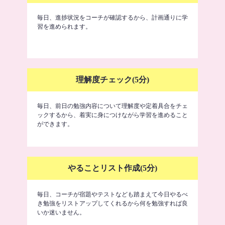
毎日、進捗状況をコーチが確認するから、計画通りに学
習を進められます。
理解度チェック(5分)
毎日、前日の勉強内容について理解度や定着具合をチェ
ックするから、着実に身につけながら学習を進めること
ができます。
やることリスト作成(5分)
毎日、コーチが宿題やテストなども踏まえて今日やるべ
き勉強をリストアップしてくれるから何を勉強すれば良
いか迷いません。