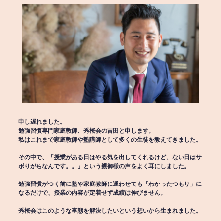
申し遅れました。
勉強習慣専門家庭教師、秀桜会の吉田と申します。
私はこれまで家庭教師や塾講師として多くの生徒を教えてきました。
その中で、「授業がある日はやる気を出してくれるけど、ない日はサ
ボりがちなんです。。」という親御様の声をよく耳にしました。
勉強習慣がつく前に塾や家庭教師に通わせても「わかったつもり」に
なるだけで、授業の内容が定着せず成績は伸びません。
秀桜会はこのような事態を解決したいという想いから生まれました。