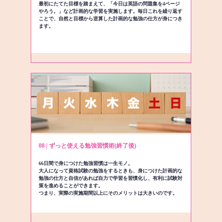
最初にたてた目標を踏まえて、「今日は英語の問題集を4ページ
やろう。」など計画的な学習を実施します。毎日これを繰り返す
ことで、自然と目標から逆算した計画的な勉強の仕方が身につき
ます。
08 | ずっと使える勉強習慣術(終了後)
66日間で身につけた勉強習慣は一生モノ。
大人になって資格試験の勉強をするときも、身につけた計画的な
勉強の仕方と自信があれば自力で学習を習慣化し、有利に試験対
策を進めることができます。
つまり、実際の実施期間以上にそのメリットは大きいのです。