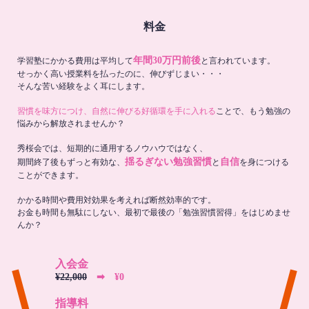
料金
年間30万円前後
学習塾にかかる費用は平均して
と言われています。
せっかく高い授業料を払ったのに、伸びずじまい・・・
そんな苦い経験をよく耳にします。
習慣を味方につけ、自然に伸びる好循環を手に入れる
ことで、もう勉強の
悩みから解放されませんか？
秀桜会では、短期的に通用するノウハウではなく、
揺るぎない勉強習慣
自信
期間終了後もずっと有効な、
と
を身につける
ことができます。
かかる時間や費用対効果を考えれば断然効率的です。
お金も時間も無駄にしない、最初で最後の「勉強習慣習得」をはじめませ
んか？
入会金
¥22,000
➡︎ ¥0
指導料