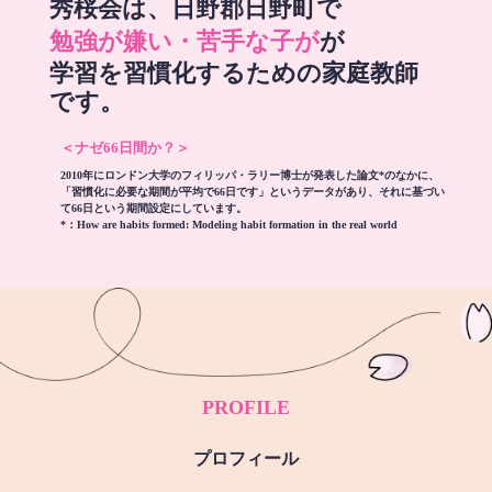
秀桜会は、日野郡日野町で
勉強が嫌い・苦手な子が
が
学習を習慣化するための家庭教師
です。
＜ナゼ66日間か？＞
2010年にロンドン大学のフィリッパ・ラリー博士が発表した論文*のなかに、
「習慣化に必要な期間が平均で66日です」というデータがあり、それに基づい
て66日という期間設定にしています。
*：
How are habits formed: Modeling habit formation in the real world
PROFILE
プロフィール