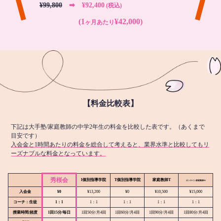
¥99,800
➡︎ ¥92,400
(税込)
(1
¥42,000)
ヶ月あたり
【料金比較表】
下記は大手塾/家庭教師の中学2年生の料金を比較した表です。（あくまで
目安です）
入会金と1時間あたりの料金を総合して考えると、業界水準と比較してもリ
ーズナブルな料金となっています。
秀桜会
I個別指導学院
T個別指導学院
家庭教師T
オンライン
家庭教師M
入会金
¥0
¥13,200
¥0
¥10,500
¥15,000
コーチ：生徒
1：1
1：1
1：1
1：1
1：1
授業時間/頻度
1回15分/毎日
1回50分/月4回
1回60分/月4回
1回90分/月4回
1回80分/月4回