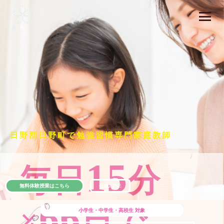
日野郡日野町で勉強習慣専門家庭教師
15
毎日
分
無料体験授業はこちら
公式LINE
66
×
日で
小学生・中学生・高校生
対象