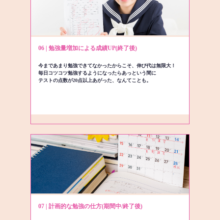
06 | 勉強量増加による成績UP(終了後)
今まであまり勉強できてなかったからこそ、伸び代は無限大！
毎日コツコツ勉強するようになったらあっという間に
テストの点数が20点以上あがった、なんてことも。
07 | 計画的な勉強の仕方(期間中/終了後)