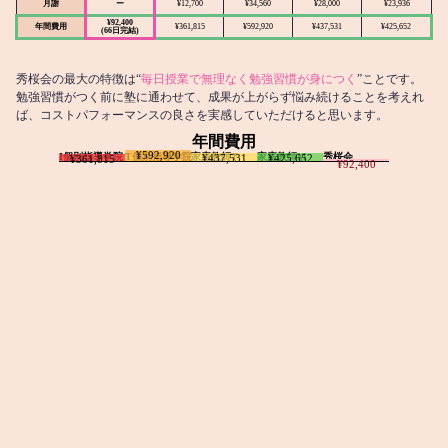
月謝
ー
¥12,700
¥34,560
¥28,000
¥23,936
¥92,400
年間費用
¥361,815
¥592,920
¥437,531
¥425,652
(66日完結)
秀桜会の最大の特徴は“
毎日授業で無理なく勉強習慣が身につく
”ことです。
勉強習慣がつく前に塾に通わせて、成果が上がらず悩み続けることを考えれ
ば、コストパフォーマンスの良さを実感していただけると思います。
年間費用
¥592,920
I個別指導学院
T個別指導学院
家庭教師T
家庭教師M
秀桜会
¥437,531
¥425,652
¥361,815
¥92,400