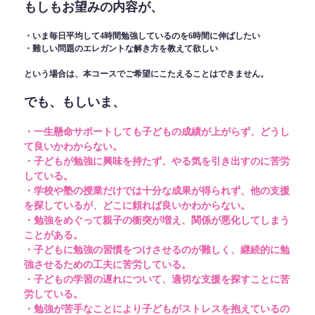
もしもお望みの内容が、
・いま毎日平均して4時間勉強しているのを6時間に伸ばしたい
・難しい問題のエレガントな解き方を教えて欲しい
という場合は、本コースでご希望にこたえることはできません。
でも、もしいま、
・一生懸命サポートしても子どもの成績が上がらず、どうし
て良いかわからない。
・子どもが勉強に興味を持たず、やる気を引き出すのに苦労
している。
・学校や塾の授業だけでは十分な成果が得られず、他の支援
を探しているが、どこに頼れば良いかわからない。
・勉強をめぐって親子の衝突が増え、関係が悪化してしまう
ことがある。
・子どもに勉強の習慣をつけさせるのが難しく、継続的に勉
強させるための工夫に苦労している。
・子どもの学習の遅れについて、適切な支援を探すことに苦
労している。
・勉強が苦手なことにより子どもがストレスを抱えているの