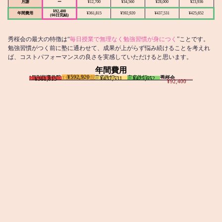
月謝
ー
¥12,700
¥34,560
¥28,000
¥23,936
¥92,400
年間費用
¥361,815
¥592,920
¥437,531
¥425,652
(66日完結)
秀桜会の最大の特徴は“
毎日授業で無理なく勉強習慣が身につく
”ことです。
勉強習慣がつく前に塾に通わせて、成果が上がらず悩み続けることを考えれ
ば、コストパフォーマンスの良さを実感していただけると思います。
年間費用
¥592,920
I個別指導学院
T個別指導学院
家庭教師T
家庭教師M
秀桜会
¥437,531
¥425,652
¥361,815
¥92,400