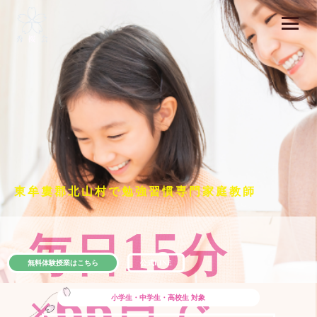
東牟婁郡北山村で勉強習慣専門家庭教師
15
毎日
分
無料体験授業はこちら
公式LINE
66
×
日で
小学生・中学生・高校生
対象