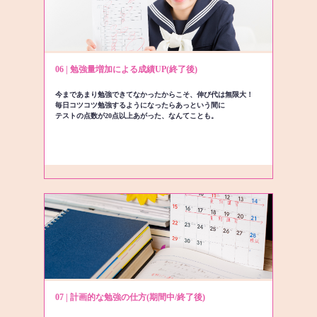
06 | 勉強量増加による成績UP(終了後)
今まであまり勉強できてなかったからこそ、伸び代は無限大！
毎日コツコツ勉強するようになったらあっという間に
テストの点数が20点以上あがった、なんてことも。
07 | 計画的な勉強の仕方(期間中/終了後)