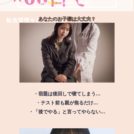
7
＼ 絶賛
日間
の無料体験授業実施中!! ／
あなたのお子様は
大丈夫？
勉強習慣を身につける
・宿題は後回しで寝てしまう…
・テスト前も親が焦るだけ…
・「後でやる」と言ってやらない…