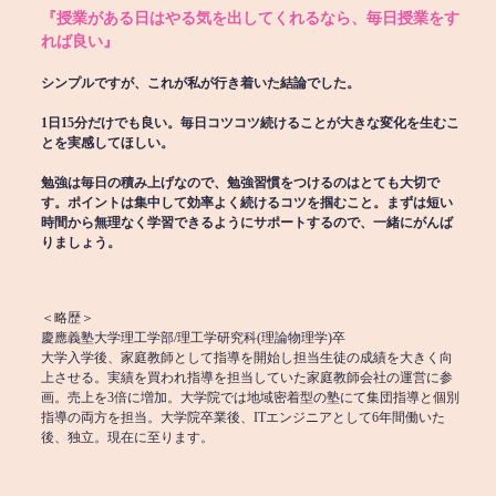
『授業がある日はやる気を出してくれるなら、毎日授業をす
れば良い』
シンプルですが、これが私が行き着いた結論でした。
1日15分だけでも良い。毎日コツコツ続けることが大きな変化を生むこ
とを実感してほしい。
勉強は毎日の積み上げなので、勉強習慣をつけるのはとても大切で
す。ポイントは集中して効率よく続けるコツを掴むこと。まずは短い
時間から無理なく学習できるようにサポートするので、一緒にがんば
りましょう。
＜略歴＞
慶應義塾大学理工学部/理工学研究科(理論物理学)卒
大学入学後、家庭教師として指導を開始し担当生徒の成績を大きく向
上させる。実績を買われ指導を担当していた家庭教師会社の運営に参
画。売上を3倍に増加。大学院では地域密着型の塾にて集団指導と個別
指導の両方を担当。大学院卒業後、ITエンジニアとして6年間働いた
後、独立。現在に至ります。