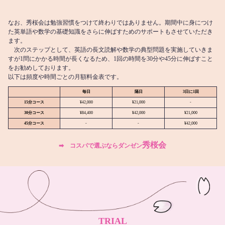
なお、秀桜会は勉強習慣をつけて終わりではありません。期間中に身につけ
た英単語や数学の基礎知識をさらに伸ばすためのサポートもさせていただき
ます。
次のステップとして、英語の長文読解や数学の典型問題を実施していきま
すが1問にかかる時間が長くなるため、1回の時間を30分や45分に伸ばすこと
をお勧めしております。
以下は頻度や時間ごとの月額料金表です。
毎日
隔日
3日に1回
15分コース
¥42,000
¥21,000
-
30分コース
¥84,400
¥42,000
¥21,000
45分コース
-
-
¥42,000
秀桜会
➡︎ コスパで選ぶならダンゼン
TRIAL