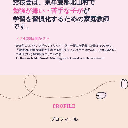
秀桜会は、東牟婁郡北山村で
勉強が嫌い・苦手な子が
が
学習を習慣化するための家庭教師
です。
＜ナゼ66日間か？＞
2010年にロンドン大学のフィリッパ・ラリー博士が発表した論文*のなかに、
「習慣化に必要な期間が平均で66日です」というデータがあり、それに基づい
て66日という期間設定にしています。
*：
How are habits formed: Modeling habit formation in the real world
PROFILE
プロフィール