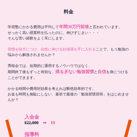
料金
年間30万円前後
学習塾にかかる費用は平均して
と言われています。
せっかく高い授業料を払ったのに、伸びずじまい・・・
そんな苦い経験をよく耳にします。
習慣を味方につけ、自然に伸びる好循環を手に入れる
ことで、もう勉強の
悩みから解放されませんか？
秀桜会では、短期的に通用するノウハウではなく、
揺るぎない勉強習慣
自信
期間終了後もずっと有効な、
と
を身につける
ことができます。
かかる時間や費用対効果を考えれば断然効率的です。
お金も時間も無駄にしない、最初で最後の「勉強習慣習得」をはじめませ
んか？
入会金
¥22,000
➡︎ ¥0
指導料