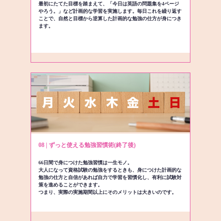
最初にたてた目標を踏まえて、「今日は英語の問題集を4ページ
やろう。」など計画的な学習を実施します。毎日これを繰り返す
ことで、自然と目標から逆算した計画的な勉強の仕方が身につき
ます。
08 | ずっと使える勉強習慣術(終了後)
66日間で身につけた勉強習慣は一生モノ。
大人になって資格試験の勉強をするときも、身につけた計画的な
勉強の仕方と自信があれば自力で学習を習慣化し、有利に試験対
策を進めることができます。
つまり、実際の実施期間以上にそのメリットは大きいのです。