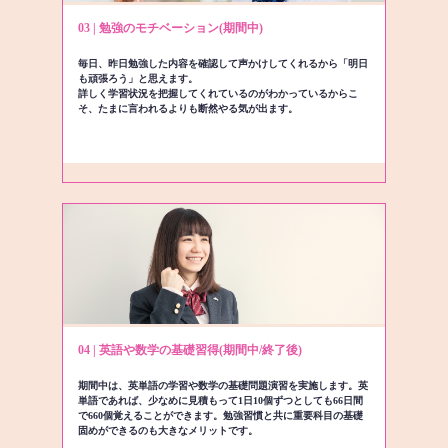
03 | 勉強のモチベーション(期間中)
毎日、昨日勉強した内容を確認して声かけしてくれるから「明日
も頑張ろう」と思えます。
詳しく学習状況を把握してくれているのがわかっているからこ
そ、たまに言われるよりも断然やる気が出ます。
04 | 英語や数学の基礎習得(期間中/終了後)
期間中は、英単語の学習や数学の基礎問題演習を実施します。英
単語であれば、少なめに見積もって1日10個ずつとしても66日間
で660個覚えることができます。勉強習慣と共に重要科目の基礎
固めができるのも大きなメリットです。