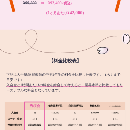
¥99,800
➡︎ ¥92,400
(税込)
(1
¥42,000)
ヶ月あたり
【料金比較表】
下記は大手塾/家庭教師の中学2年生の料金を比較した表です。（あくまで
目安です）
入会金と1時間あたりの料金を総合して考えると、業界水準と比較してもリ
ーズナブルな料金となっています。
秀桜会
I個別指導学院
T個別指導学院
家庭教師T
オンライン
家庭教師M
入会金
¥0
¥13,200
¥0
¥10,500
¥15,000
コーチ：生徒
1：1
1：1
1：1
1：1
1：1
授業時間/頻度
1回15分/毎日
1回50分/月4回
1回60分/月4回
1回90分/月4回
1回80分/月4回