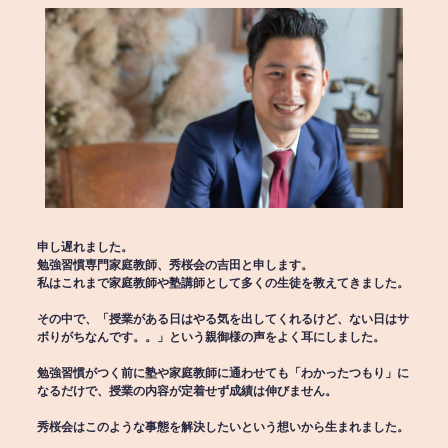
申し遅れました。
勉強習慣専門家庭教師、秀桜会の吉田と申します。
私はこれまで家庭教師や塾講師として多くの生徒を教えてきました。
その中で、「授業がある日はやる気を出してくれるけど、ない日はサ
ボりがちなんです。。」という親御様の声をよく耳にしました。
勉強習慣がつく前に塾や家庭教師に通わせても「わかったつもり」に
なるだけで、授業の内容が定着せず成績は伸びません。
秀桜会はこのような事態を解決したいという想いから生まれました。