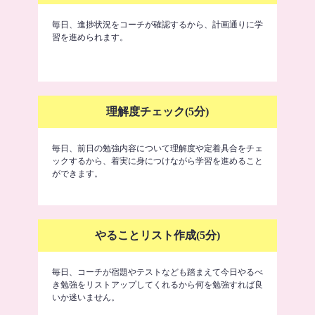
毎日、進捗状況をコーチが確認するから、計画通りに学
習を進められます。
理解度チェック(5分)
毎日、前日の勉強内容について理解度や定着具合をチェ
ックするから、着実に身につけながら学習を進めること
ができます。
やることリスト作成(5分)
毎日、コーチが宿題やテストなども踏まえて今日やるべ
き勉強をリストアップしてくれるから何を勉強すれば良
いか迷いません。