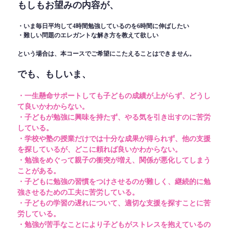
もしもお望みの内容が、
・いま毎日平均して4時間勉強しているのを6時間に伸ばしたい
・難しい問題のエレガントな解き方を教えて欲しい
という場合は、本コースでご希望にこたえることはできません。
でも、もしいま、
・一生懸命サポートしても子どもの成績が上がらず、どうし
て良いかわからない。
・子どもが勉強に興味を持たず、やる気を引き出すのに苦労
している。
・学校や塾の授業だけでは十分な成果が得られず、他の支援
を探しているが、どこに頼れば良いかわからない。
・勉強をめぐって親子の衝突が増え、関係が悪化してしまう
ことがある。
・子どもに勉強の習慣をつけさせるのが難しく、継続的に勉
強させるための工夫に苦労している。
・子どもの学習の遅れについて、適切な支援を探すことに苦
労している。
・勉強が苦手なことにより子どもがストレスを抱えているの