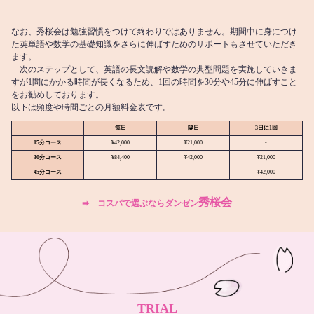
なお、秀桜会は勉強習慣をつけて終わりではありません。期間中に身につけ
た英単語や数学の基礎知識をさらに伸ばすためのサポートもさせていただき
ます。
次のステップとして、英語の長文読解や数学の典型問題を実施していきま
すが1問にかかる時間が長くなるため、1回の時間を30分や45分に伸ばすこと
をお勧めしております。
以下は頻度や時間ごとの月額料金表です。
毎日
隔日
3日に1回
15分コース
¥42,000
¥21,000
-
30分コース
¥84,400
¥42,000
¥21,000
45分コース
-
-
¥42,000
秀桜会
➡︎ コスパで選ぶならダンゼン
TRIAL