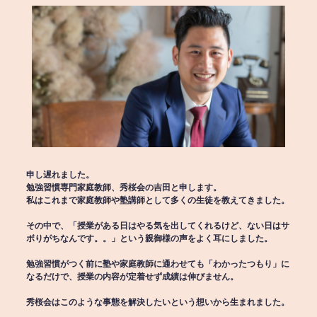
申し遅れました。
勉強習慣専門家庭教師、秀桜会の吉田と申します。
私はこれまで家庭教師や塾講師として多くの生徒を教えてきました。
その中で、「授業がある日はやる気を出してくれるけど、ない日はサ
ボりがちなんです。。」という親御様の声をよく耳にしました。
勉強習慣がつく前に塾や家庭教師に通わせても「わかったつもり」に
なるだけで、授業の内容が定着せず成績は伸びません。
秀桜会はこのような事態を解決したいという想いから生まれました。