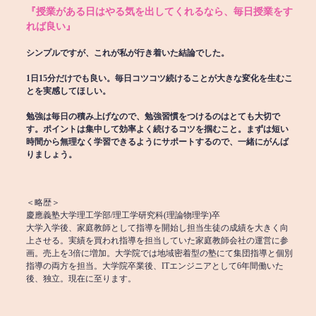
『授業がある日はやる気を出してくれるなら、毎日授業をす
れば良い』
シンプルですが、これが私が行き着いた結論でした。
1日15分だけでも良い。毎日コツコツ続けることが大きな変化を生むこ
とを実感してほしい。
勉強は毎日の積み上げなので、勉強習慣をつけるのはとても大切で
す。ポイントは集中して効率よく続けるコツを掴むこと。まずは短い
時間から無理なく学習できるようにサポートするので、一緒にがんば
りましょう。
＜略歴＞
慶應義塾大学理工学部/理工学研究科(理論物理学)卒
大学入学後、家庭教師として指導を開始し担当生徒の成績を大きく向
上させる。実績を買われ指導を担当していた家庭教師会社の運営に参
画。売上を3倍に増加。大学院では地域密着型の塾にて集団指導と個別
指導の両方を担当。大学院卒業後、ITエンジニアとして6年間働いた
後、独立。現在に至ります。