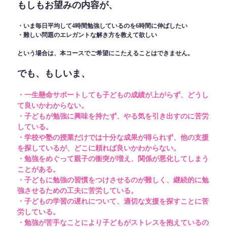
もしもお望みの内容が、
・いま毎日平均して4時間勉強しているのを6時間に伸ばしたい
・難しい問題のエレガントな解き方を教えて欲しい
という場合は、本コースでご希望にこたえることはできません。
でも、もしいま、
・一生懸命サポートしても子どもの成績が上がらず、どうし
て良いかわからない。
・子どもが勉強に興味を持たず、やる気を引き出すのに苦労
している。
・学校や塾の授業だけでは十分な成果が得られず、他の支援
を探しているが、どこに頼れば良いかわからない。
・勉強をめぐって親子の衝突が増え、関係が悪化してしまう
ことがある。
・子どもに勉強の習慣をつけさせるのが難しく、継続的に勉
強させるための工夫に苦労している。
・子どもの学習の遅れについて、適切な支援を探すことに苦
労している。
・勉強が苦手なことにより子どもがストレスを抱えているの