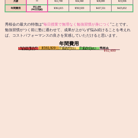
月謝
ー
¥12,700
¥34,560
¥28,000
¥23,936
¥92,400
年間費用
¥361,815
¥592,920
¥437,531
¥425,652
(66日完結)
秀桜会の最大の特徴は“
毎日授業で無理なく勉強習慣が身につく
”ことです。
勉強習慣がつく前に塾に通わせて、成果が上がらず悩み続けることを考えれ
ば、コストパフォーマンスの良さを実感していただけると思います。
年間費用
¥592,920
I個別指導学院
T個別指導学院
家庭教師T
家庭教師M
秀桜会
¥437,531
¥425,652
¥361,815
¥92,400