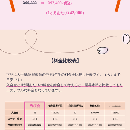
¥99,800
➡︎ ¥92,400
(税込)
(1
¥42,000)
ヶ月あたり
【料金比較表】
下記は大手塾/家庭教師の中学2年生の料金を比較した表です。（あくまで
目安です）
入会金と1時間あたりの料金を総合して考えると、業界水準と比較してもリ
ーズナブルな料金となっています。
秀桜会
I個別指導学院
T個別指導学院
家庭教師T
オンライン
家庭教師M
入会金
¥0
¥13,200
¥0
¥10,500
¥15,000
コーチ：生徒
1：1
1：1
1：1
1：1
1：1
授業時間/頻度
1回15分/毎日
1回50分/月4回
1回60分/月4回
1回90分/月4回
1回80分/月4回