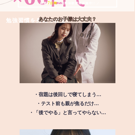
7
＼ 絶賛
日間
の無料体験授業実施中!! ／
あなたのお子様は
大丈夫？
勉強習慣を身につける
・宿題は後回しで寝てしまう…
・テスト前も親が焦るだけ…
・「後でやる」と言ってやらない…