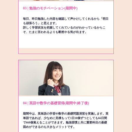
03 | 勉強のモチベーション(期間中)
毎日、昨日勉強した内容を確認して声かけしてくれるから「明日
も頑張ろう」と思えます。
詳しく学習状況を把握してくれているのがわかっているからこ
そ、たまに言われるよりも断然やる気が出ます。
04 | 英語や数学の基礎習得(期間中/終了後)
期間中は、英単語の学習や数学の基礎問題演習を実施します。英
単語であれば、少なめに見積もって1日10個ずつとしても66日間
で660個覚えることができます。勉強習慣と共に重要科目の基礎
固めができるのも大きなメリットです。