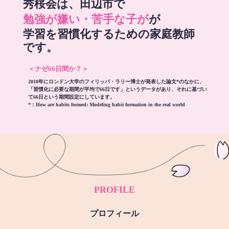
秀桜会は、田辺市で
勉強が嫌い・苦手な子が
が
学習を習慣化するための家庭教師
です。
＜ナゼ66日間か？＞
2010年にロンドン大学のフィリッパ・ラリー博士が発表した論文*のなかに、
「習慣化に必要な期間が平均で66日です」というデータがあり、それに基づい
て66日という期間設定にしています。
*：
How are habits formed: Modeling habit formation in the real world
PROFILE
プロフィール