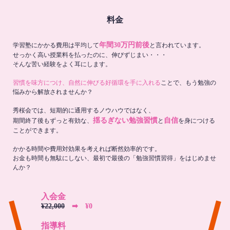
料金
年間30万円前後
学習塾にかかる費用は平均して
と言われています。
せっかく高い授業料を払ったのに、伸びずじまい・・・
そんな苦い経験をよく耳にします。
習慣を味方につけ、自然に伸びる好循環を手に入れる
ことで、もう勉強の
悩みから解放されませんか？
秀桜会では、短期的に通用するノウハウではなく、
揺るぎない勉強習慣
自信
期間終了後もずっと有効な、
と
を身につける
ことができます。
かかる時間や費用対効果を考えれば断然効率的です。
お金も時間も無駄にしない、最初で最後の「勉強習慣習得」をはじめませ
んか？
入会金
¥22,000
➡︎ ¥0
指導料