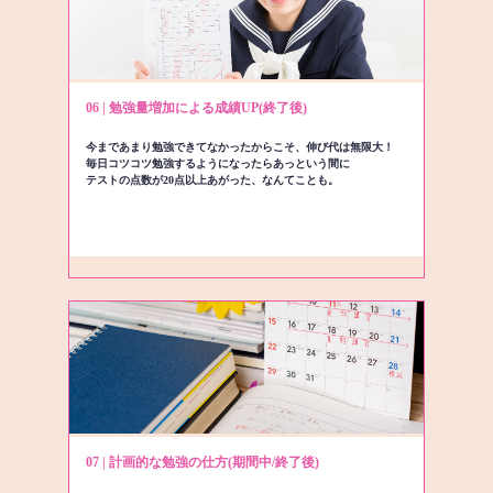
06 | 勉強量増加による成績UP(終了後)
今まであまり勉強できてなかったからこそ、伸び代は無限大！
毎日コツコツ勉強するようになったらあっという間に
テストの点数が20点以上あがった、なんてことも。
07 | 計画的な勉強の仕方(期間中/終了後)