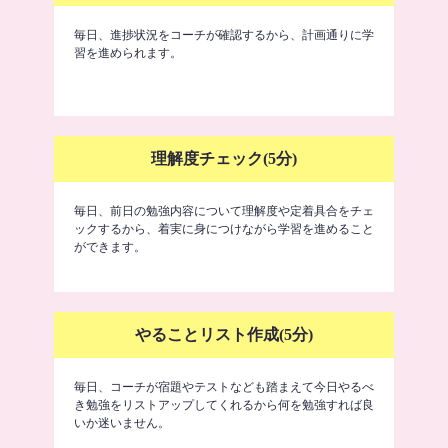
毎日、進捗状況をコーチが確認するから、計画通りに学
習を進められます。
理解度チェック(5分)
毎日、前日の勉強内容について理解度や定着具合をチェ
ックするから、着実に身につけながら学習を進めること
ができます。
やることリスト作成(5分)
毎日、コーチが宿題やテストなども踏まえて今日やるべ
き勉強をリストアップしてくれるから何を勉強すれば良
いか迷いません。