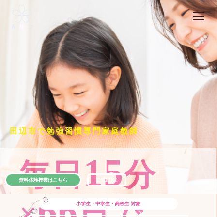
田辺市で勉強習慣専門家庭教師
15
毎日
分
無料体験授業はこちら
公式LINE
66
×
日で
小学生・中学生・高校生
対象