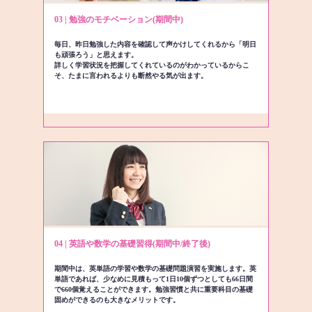
03 | 勉強のモチベーション(期間中)
毎日、昨日勉強した内容を確認して声かけしてくれるから「明日
も頑張ろう」と思えます。
詳しく学習状況を把握してくれているのがわかっているからこ
そ、たまに言われるよりも断然やる気が出ます。
04 | 英語や数学の基礎習得(期間中/終了後)
期間中は、英単語の学習や数学の基礎問題演習を実施します。英
単語であれば、少なめに見積もって1日10個ずつとしても66日間
で660個覚えることができます。勉強習慣と共に重要科目の基礎
固めができるのも大きなメリットです。