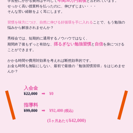
年間30万円前後
学習塾にかかる費用は平均して
と言われています。
せっかく高い授業料を払ったのに、伸びずじまい・・・
そんな苦い経験をよく耳にします。
習慣を味方につけ、自然に伸びる好循環を手に入れる
ことで、もう勉強の
悩みから解放されませんか？
秀桜会では、短期的に通用するノウハウではなく、
揺るぎない勉強習慣
自信
期間終了後もずっと有効な、
と
を身につける
ことができます。
かかる時間や費用対効果を考えれば断然効率的です。
お金も時間も無駄にしない、最初で最後の「勉強習慣習得」をはじめませ
んか？
入会金
¥22,000
➡︎ ¥0
指導料
¥99,800
➡︎ ¥92,400
(税込)
(1
¥42,000)
ヶ月あたり