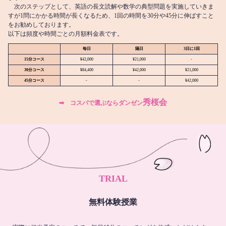
次のステップとして、英語の長文読解や数学の典型問題を実施していきま
すが1問にかかる時間が長くなるため、1回の時間を30分や45分に伸ばすこと
をお勧めしております。
以下は頻度や時間ごとの月額料金表です。
毎日
隔日
3日に1回
15分コース
¥42,000
¥21,000
-
30分コース
¥84,400
¥42,000
¥21,000
45分コース
-
-
¥42,000
秀桜会
➡︎ コスパで選ぶならダンゼン
TRIAL
無料体験授業