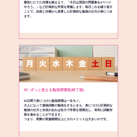
最初にたてた目標を踏まえて、「今日は英語の問題集を4ページ
やろう。」など計画的な学習を実施します。毎日これを繰り返す
ことで、自然と目標から逆算した計画的な勉強の仕方が身につき
ます。
08 | ずっと使える勉強習慣術(終了後)
66日間で身につけた勉強習慣は一生モノ。
大人になって資格試験の勉強をするときも、身につけた計画的な
勉強の仕方と自信があれば自力で学習を習慣化し、有利に試験対
策を進めることができます。
つまり、実際の実施期間以上にそのメリットは大きいのです。