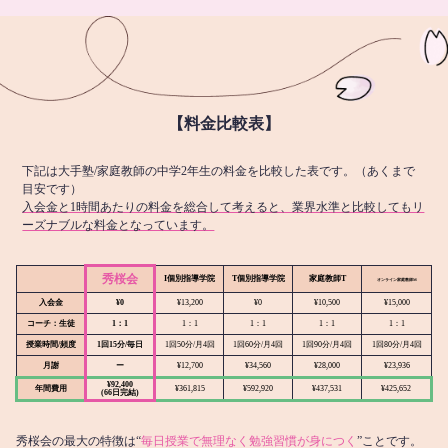
【料金比較表】
下記は大手塾/家庭教師の中学2年生の料金を比較した表です。（あくまで
目安です）
入会金と1時間あたりの料金を総合して考えると、業界水準と比較してもリ
ーズナブルな料金となっています。
秀桜会
I個別指導学院
T個別指導学院
家庭教師T
オンライン
家庭教師M
入会金
¥0
¥13,200
¥0
¥10,500
¥15,000
コーチ：生徒
1：1
1：1
1：1
1：1
1：1
授業時間/頻度
1回15分/毎日
1回50分/月4回
1回60分/月4回
1回90分/月4回
1回80分/月4回
月謝
ー
¥12,700
¥34,560
¥28,000
¥23,936
¥92,400
年間費用
¥361,815
¥592,920
¥437,531
¥425,652
(66日完結)
秀桜会の最大の特徴は“
毎日授業で無理なく勉強習慣が身につく
”ことです。