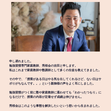
申し遅れました。
勉強習慣専門家庭教師、秀桜会の吉田と申します。
私はこれまで家庭教師や塾講師として多くの生徒を教えてきました。
その中で、「授業がある日はやる気を出してくれるけど、ない日はサ
ボりがちなんです。。」という親御様の声をよく耳にしました。
勉強習慣がつく前に塾や家庭教師に通わせても「わかったつもり」に
なるだけで、授業の内容が定着せず成績は伸びません。
秀桜会はこのような事態を解決したいという想いから生まれました。