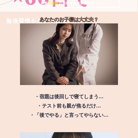
7
＼ 絶賛
日間
の無料体験授業実施中!! ／
あなたのお子様は
大丈夫？
勉強習慣を身につける
・宿題は後回しで寝てしまう…
・テスト前も親が焦るだけ…
・「後でやる」と言ってやらない…