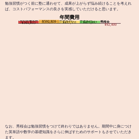
勉強習慣がつく前に塾に通わせて、成果が上がらず悩み続けることを考えれ
ば、コストパフォーマンスの良さを実感していただけると思います。
年間費用
¥592,920
I個別指導学院
T個別指導学院
家庭教師T
家庭教師M
秀桜会
¥437,531
¥425,652
¥361,815
¥92,400
なお、秀桜会は勉強習慣をつけて終わりではありません。期間中に身につけ
た英単語や数学の基礎知識をさらに伸ばすためのサポートもさせていただき
ます。