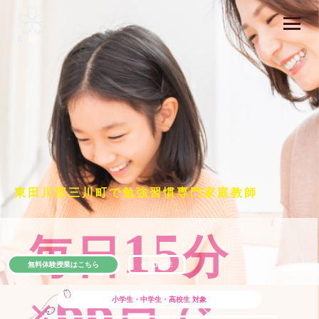
東田川郡三川町で勉強習慣専門家庭教師
15
毎日
分
無料体験授業はこちら
公式LINE
66
×
日で
小学生・中学生・高校生
対象