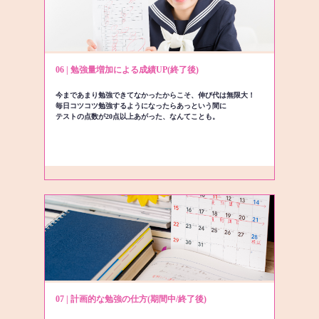
06 | 勉強量増加による成績UP(終了後)
今まであまり勉強できてなかったからこそ、伸び代は無限大！
毎日コツコツ勉強するようになったらあっという間に
テストの点数が20点以上あがった、なんてことも。
07 | 計画的な勉強の仕方(期間中/終了後)