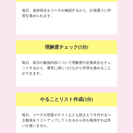
毎日、進捗状況をコーチが確認するから、計画通りに学
習を進められます。
理解度チェック(5分)
毎日、前日の勉強内容について理解度や定着具合をチェ
ックするから、着実に身につけながら学習を進めること
ができます。
やることリスト作成(5分)
毎日、コーチが宿題やテストなども踏まえて今日やるべ
き勉強をリストアップしてくれるから何を勉強すれば良
いか迷いません。