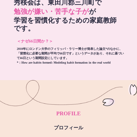
秀桜会は、東田川郡三川町で
勉強が嫌い・苦手な子が
が
学習を習慣化するための家庭教師
です。
＜ナゼ66日間か？＞
2010年にロンドン大学のフィリッパ・ラリー博士が発表した論文*のなかに、
「習慣化に必要な期間が平均で66日です」というデータがあり、それに基づい
て66日という期間設定にしています。
*：
How are habits formed: Modeling habit formation in the real world
PROFILE
プロフィール