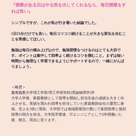
『授業がある日はやる気を出してくれるなら、毎日授業をす
れば良い』
シンプルですが、これが私が行き着いた結論でした。
1日15分だけでも良い。毎日コツコツ続けることが大きな変化を生むこ
とを実感してほしい。
勉強は毎日の積み上げなので、勉強習慣をつけるのはとても大切で
す。ポイントは集中して効率よく続けるコツを掴むこと。まずは短い
時間から無理なく学習できるようにサポートするので、一緒にがんば
りましょう。
＜略歴＞
慶應義塾大学理工学部/理工学研究科(理論物理学)卒
大学入学後、家庭教師として指導を開始し担当生徒の成績を大きく向
上させる。実績を買われ指導を担当していた家庭教師会社の運営に参
画。売上を3倍に増加。大学院では地域密着型の塾にて集団指導と個別
指導の両方を担当。大学院卒業後、ITエンジニアとして6年間働いた
後、独立。現在に至ります。