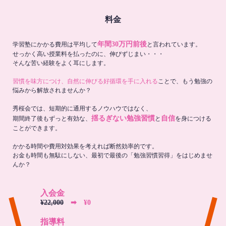
料金
年間30万円前後
学習塾にかかる費用は平均して
と言われています。
せっかく高い授業料を払ったのに、伸びずじまい・・・
そんな苦い経験をよく耳にします。
習慣を味方につけ、自然に伸びる好循環を手に入れる
ことで、もう勉強の
悩みから解放されませんか？
秀桜会では、短期的に通用するノウハウではなく、
揺るぎない勉強習慣
自信
期間終了後もずっと有効な、
と
を身につける
ことができます。
かかる時間や費用対効果を考えれば断然効率的です。
お金も時間も無駄にしない、最初で最後の「勉強習慣習得」をはじめませ
んか？
入会金
¥22,000
➡︎ ¥0
指導料