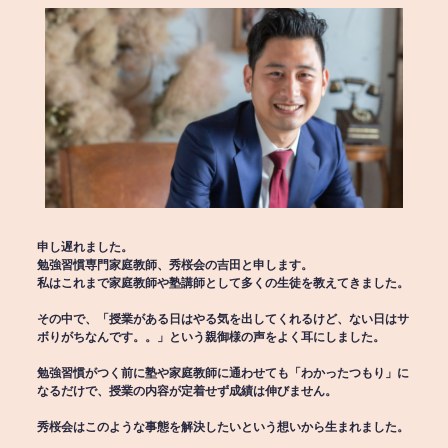
申し遅れました。
勉強習慣専門家庭教師、秀桜会の吉田と申します。
私はこれまで家庭教師や塾講師として多くの生徒を教えてきました。
その中で、「授業がある日はやる気を出してくれるけど、ない日はサ
ボりがちなんです。。」という親御様の声をよく耳にしました。
勉強習慣がつく前に塾や家庭教師に通わせても「わかったつもり」に
なるだけで、授業の内容が定着せず成績は伸びません。
秀桜会はこのような事態を解決したいという想いから生まれました。