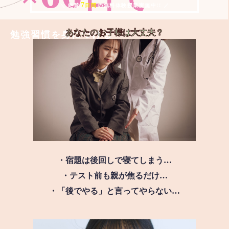
7
＼ 絶賛
日間
の無料体験授業実施中!! ／
あなたのお子様は
大丈夫？
勉強習慣を身につける
・宿題は後回しで寝てしまう…
・テスト前も親が焦るだけ…
・「後でやる」と言ってやらない…