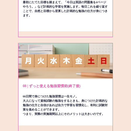
最初にたてた目標を踏まえて、「今日は英語の問題集を4ページ
やろう。」など計画的な学習を実施します。毎日これを繰り返す
ことで、自然と目標から逆算した計画的な勉強の仕方が身につき
ます。
08 | ずっと使える勉強習慣術(終了後)
66日間で身につけた勉強習慣は一生モノ。
大人になって資格試験の勉強をするときも、身につけた計画的な
勉強の仕方と自信があれば自力で学習を習慣化し、有利に試験対
策を進めることができます。
つまり、実際の実施期間以上にそのメリットは大きいのです。