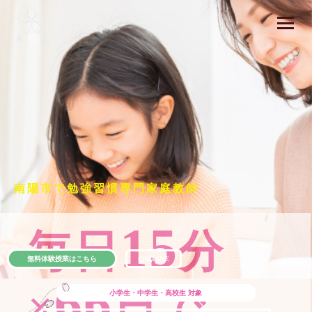
南陽市で勉強習慣専門家庭教師
15
毎日
分
無料体験授業はこちら
公式LINE
66
×
日で
小学生・中学生・高校生
対象