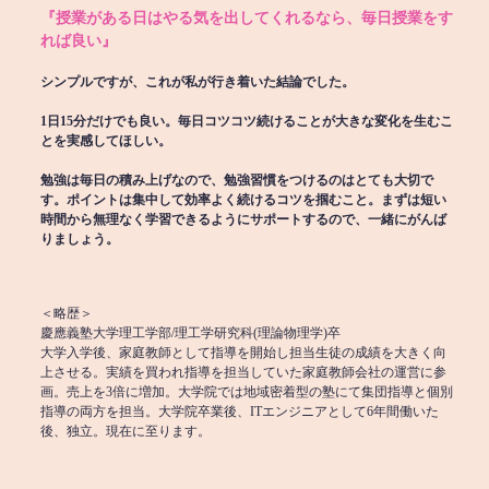
『授業がある日はやる気を出してくれるなら、毎日授業をす
れば良い』
シンプルですが、これが私が行き着いた結論でした。
1日15分だけでも良い。毎日コツコツ続けることが大きな変化を生むこ
とを実感してほしい。
勉強は毎日の積み上げなので、勉強習慣をつけるのはとても大切で
す。ポイントは集中して効率よく続けるコツを掴むこと。まずは短い
時間から無理なく学習できるようにサポートするので、一緒にがんば
りましょう。
＜略歴＞
慶應義塾大学理工学部/理工学研究科(理論物理学)卒
大学入学後、家庭教師として指導を開始し担当生徒の成績を大きく向
上させる。実績を買われ指導を担当していた家庭教師会社の運営に参
画。売上を3倍に増加。大学院では地域密着型の塾にて集団指導と個別
指導の両方を担当。大学院卒業後、ITエンジニアとして6年間働いた
後、独立。現在に至ります。