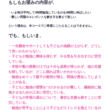
もしもお望みの内容が、
・いま毎日平均して4時間勉強しているのを6時間に伸ばしたい
・難しい問題のエレガントな解き方を教えて欲しい
という場合は、本コースでご希望にこたえることはできません。
でも、もしいま、
・一生懸命サポートしても子どもの成績が上がらず、どうし
て良いかわからない。
・子どもが勉強に興味を持たず、やる気を引き出すのに苦労
している。
・学校や塾の授業だけでは十分な成果が得られず、他の支援
を探しているが、どこに頼れば良いかわからない。
・勉強をめぐって親子の衝突が増え、関係が悪化してしまう
ことがある。
・子どもに勉強の習慣をつけさせるのが難しく、継続的に勉
強させるための工夫に苦労している。
・子どもの学習の遅れについて、適切な支援を探すことに苦
労している。
・勉強が苦手なことにより子どもがストレスを抱えているの