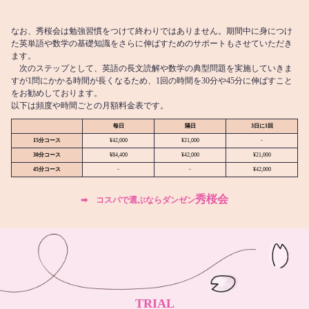
なお、秀桜会は勉強習慣をつけて終わりではありません。期間中に身につけ
た英単語や数学の基礎知識をさらに伸ばすためのサポートもさせていただき
ます。
次のステップとして、英語の長文読解や数学の典型問題を実施していきま
すが1問にかかる時間が長くなるため、1回の時間を30分や45分に伸ばすこと
をお勧めしております。
以下は頻度や時間ごとの月額料金表です。
毎日
隔日
3日に1回
15分コース
¥42,000
¥21,000
-
30分コース
¥84,400
¥42,000
¥21,000
45分コース
-
-
¥42,000
秀桜会
➡︎ コスパで選ぶならダンゼン
TRIAL