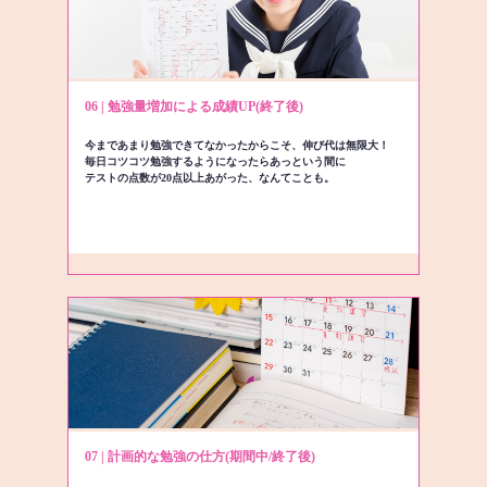
06 | 勉強量増加による成績UP(終了後)
今まであまり勉強できてなかったからこそ、伸び代は無限大！
毎日コツコツ勉強するようになったらあっという間に
テストの点数が20点以上あがった、なんてことも。
07 | 計画的な勉強の仕方(期間中/終了後)