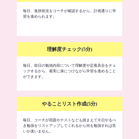
毎日、進捗状況をコーチが確認するから、計画通りに学
習を進められます。
理解度チェック(5分)
毎日、前日の勉強内容について理解度や定着具合をチェ
ックするから、着実に身につけながら学習を進めること
ができます。
やることリスト作成(5分)
毎日、コーチが宿題やテストなども踏まえて今日やるべ
き勉強をリストアップしてくれるから何を勉強すれば良
いか迷いません。