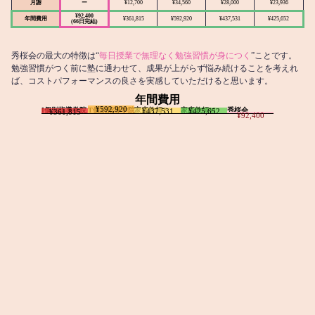
月謝
ー
¥12,700
¥34,560
¥28,000
¥23,936
¥92,400
年間費用
¥361,815
¥592,920
¥437,531
¥425,652
(66日完結)
秀桜会の最大の特徴は“
毎日授業で無理なく勉強習慣が身につく
”ことです。
勉強習慣がつく前に塾に通わせて、成果が上がらず悩み続けることを考えれ
ば、コストパフォーマンスの良さを実感していただけると思います。
年間費用
¥592,920
I個別指導学院
T個別指導学院
家庭教師T
家庭教師M
秀桜会
¥437,531
¥425,652
¥361,815
¥92,400