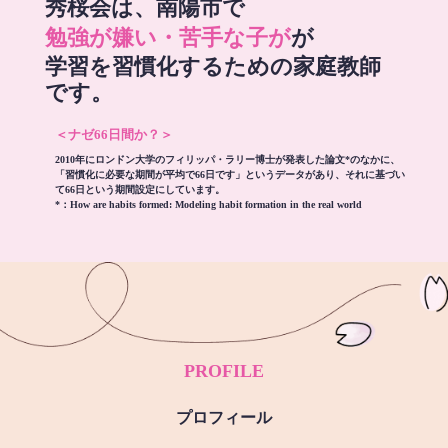
秀桜会は、南陽市で
勉強が嫌い・苦手な子が
が
学習を習慣化するための家庭教師
です。
＜ナゼ66日間か？＞
2010年にロンドン大学のフィリッパ・ラリー博士が発表した論文*のなかに、
「習慣化に必要な期間が平均で66日です」というデータがあり、それに基づい
て66日という期間設定にしています。
*：
How are habits formed: Modeling habit formation in the real world
PROFILE
プロフィール