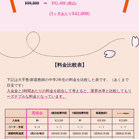
¥99,800
➡︎ ¥92,400
(税込)
(1
¥42,000)
ヶ月あたり
【料金比較表】
下記は大手塾/家庭教師の中学2年生の料金を比較した表です。（あくまで
目安です）
入会金と1時間あたりの料金を総合して考えると、業界水準と比較してもリ
ーズナブルな料金となっています。
秀桜会
I個別指導学院
T個別指導学院
家庭教師T
オンライン
家庭教師M
入会金
¥0
¥13,200
¥0
¥10,500
¥15,000
コーチ：生徒
1：1
1：1
1：1
1：1
1：1
授業時間/頻度
1回15分/毎日
1回50分/月4回
1回60分/月4回
1回90分/月4回
1回80分/月4回