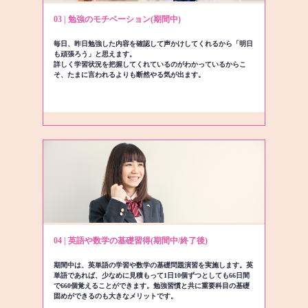
03 | 勉強のモチベーション(期間中)
毎日、昨日勉強した内容を確認して声かけしてくれるから「明日
も頑張ろう」と思えます。
詳しく学習状況を把握してくれているのがわかっているからこ
そ、たまに言われるよりも断然やる気が出ます。
04 | 英語や数学の基礎習得(期間中/終了後)
期間中は、英単語の学習や数学の基礎問題演習を実施します。英
単語であれば、少なめに見積もって1日10個ずつとしても66日間
で660個覚えることができます。勉強習慣と共に重要科目の基礎
固めができるのも大きなメリットです。