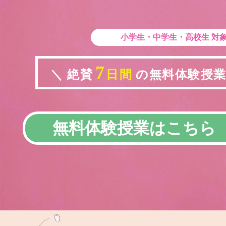
小学生・中学生・高校生
対
7
＼ 絶賛
日間
の無料体験授業実
無料体験授業はこちら