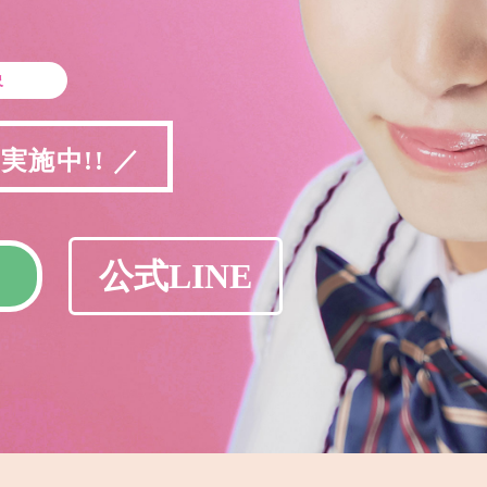
象
施中!! ／
公式LINE