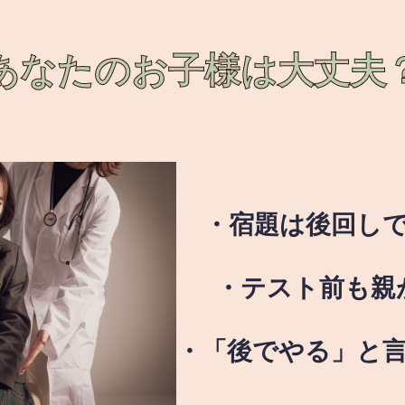
あなたのお子様は
大丈夫
・宿題は後回し
・テスト前も親
・「後でやる」と