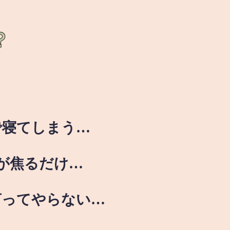
？
で寝てしまう…
が焦るだけ…
言ってやらない…