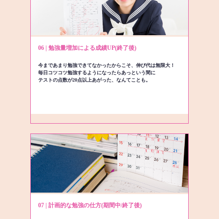
06 | 勉強量増加による成績UP(終了後)
今まであまり勉強できてなかったからこそ、伸び代は無限大！
毎日コツコツ勉強するようになったらあっという間に
テストの点数が20点以上あがった、なんてことも。
07 | 計画的な勉強の仕方(期間中/終了後)