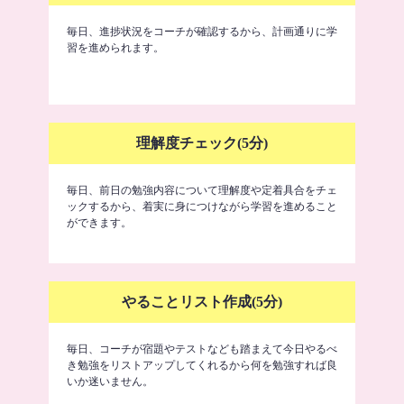
毎日、進捗状況をコーチが確認するから、計画通りに学
習を進められます。
理解度チェック(5分)
毎日、前日の勉強内容について理解度や定着具合をチェ
ックするから、着実に身につけながら学習を進めること
ができます。
やることリスト作成(5分)
毎日、コーチが宿題やテストなども踏まえて今日やるべ
き勉強をリストアップしてくれるから何を勉強すれば良
いか迷いません。