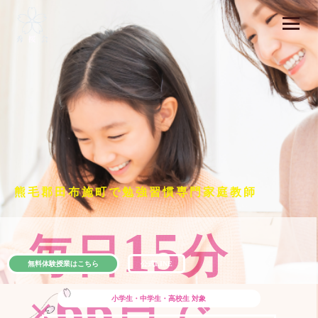
熊毛郡田布施町で勉強習慣専門家庭教師
15
毎日
分
無料体験授業はこちら
公式LINE
66
×
日で
小学生・中学生・高校生
対象