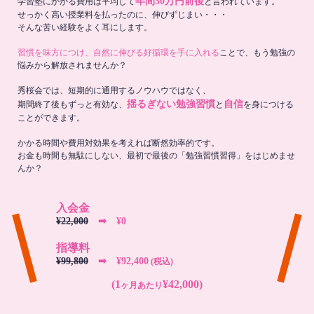
年間30万円前後
学習塾にかかる費用は平均して
と言われています。
せっかく高い授業料を払ったのに、伸びずじまい・・・
そんな苦い経験をよく耳にします。
習慣を味方につけ、自然に伸びる好循環を手に入れる
ことで、もう勉強の
悩みから解放されませんか？
秀桜会では、短期的に通用するノウハウではなく、
揺るぎない勉強習慣
自信
期間終了後もずっと有効な、
と
を身につける
ことができます。
かかる時間や費用対効果を考えれば断然効率的です。
お金も時間も無駄にしない、最初で最後の「勉強習慣習得」をはじめませ
んか？
入会金
¥22,000
➡︎ ¥0
指導料
¥99,800
➡︎ ¥92,400
(税込)
(1
¥42,000)
ヶ月あたり