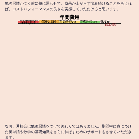
勉強習慣がつく前に塾に通わせて、成果が上がらず悩み続けることを考えれ
ば、コストパフォーマンスの良さを実感していただけると思います。
年間費用
¥592,920
I個別指導学院
T個別指導学院
家庭教師T
家庭教師M
秀桜会
¥437,531
¥425,652
¥361,815
¥92,400
なお、秀桜会は勉強習慣をつけて終わりではありません。期間中に身につけ
た英単語や数学の基礎知識をさらに伸ばすためのサポートもさせていただき
ます。