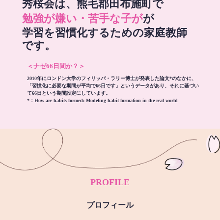
秀桜会は、熊毛郡田布施町で
勉強が嫌い・苦手な子が
が
学習を習慣化するための家庭教師
です。
＜ナゼ66日間か？＞
2010年にロンドン大学のフィリッパ・ラリー博士が発表した論文*のなかに、
「習慣化に必要な期間が平均で66日です」というデータがあり、それに基づい
て66日という期間設定にしています。
*：
How are habits formed: Modeling habit formation in the real world
PROFILE
プロフィール