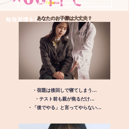
7
＼ 絶賛
日間
の無料体験授業実施中!! ／
あなたのお子様は
大丈夫？
勉強習慣を身につける
・宿題は後回しで寝てしまう…
・テスト前も親が焦るだけ…
・「後でやる」と言ってやらない…