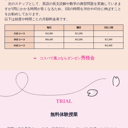
次のステップとして、英語の長文読解や数学の典型問題を実施していきま
すが1問にかかる時間が長くなるため、1回の時間を30分や45分に伸ばすこと
をお勧めしております。
以下は頻度や時間ごとの月額料金表です。
毎日
隔日
3日に1回
15分コース
¥42,000
¥21,000
-
30分コース
¥84,400
¥42,000
¥21,000
45分コース
-
-
¥42,000
秀桜会
➡︎ コスパで選ぶならダンゼン
TRIAL
無料体験授業