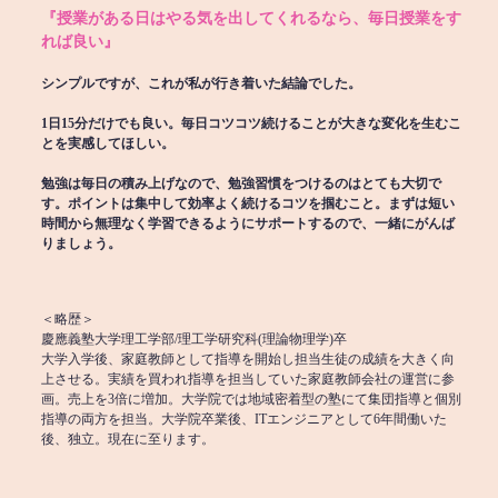
『授業がある日はやる気を出してくれるなら、毎日授業をす
れば良い』
シンプルですが、これが私が行き着いた結論でした。
1日15分だけでも良い。毎日コツコツ続けることが大きな変化を生むこ
とを実感してほしい。
勉強は毎日の積み上げなので、勉強習慣をつけるのはとても大切で
す。ポイントは集中して効率よく続けるコツを掴むこと。まずは短い
時間から無理なく学習できるようにサポートするので、一緒にがんば
りましょう。
＜略歴＞
慶應義塾大学理工学部/理工学研究科(理論物理学)卒
大学入学後、家庭教師として指導を開始し担当生徒の成績を大きく向
上させる。実績を買われ指導を担当していた家庭教師会社の運営に参
画。売上を3倍に増加。大学院では地域密着型の塾にて集団指導と個別
指導の両方を担当。大学院卒業後、ITエンジニアとして6年間働いた
後、独立。現在に至ります。