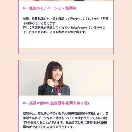
03 | 勉強のモチベーション(期間中)
毎日、昨日勉強した内容を確認して声かけしてくれるから「明日
も頑張ろう」と思えます。
詳しく学習状況を把握してくれているのがわかっているからこ
そ、たまに言われるよりも断然やる気が出ます。
04 | 英語や数学の基礎習得(期間中/終了後)
期間中は、英単語の学習や数学の基礎問題演習を実施します。英
単語であれば、少なめに見積もって1日10個ずつとしても66日間
で660個覚えることができます。勉強習慣と共に重要科目の基礎
固めができるのも大きなメリットです。