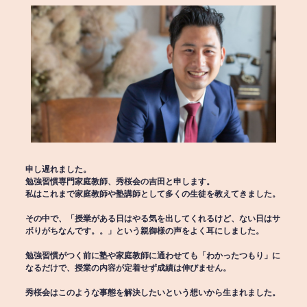
申し遅れました。
勉強習慣専門家庭教師、秀桜会の吉田と申します。
私はこれまで家庭教師や塾講師として多くの生徒を教えてきました。
その中で、「授業がある日はやる気を出してくれるけど、ない日はサ
ボりがちなんです。。」という親御様の声をよく耳にしました。
勉強習慣がつく前に塾や家庭教師に通わせても「わかったつもり」に
なるだけで、授業の内容が定着せず成績は伸びません。
秀桜会はこのような事態を解決したいという想いから生まれました。