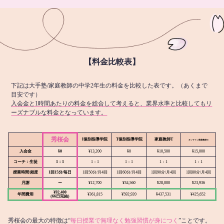
【料金比較表】
下記は大手塾/家庭教師の中学2年生の料金を比較した表です。（あくまで
目安です）
入会金と1時間あたりの料金を総合して考えると、業界水準と比較してもリ
ーズナブルな料金となっています。
秀桜会
I個別指導学院
T個別指導学院
家庭教師T
オンライン
家庭教師M
入会金
¥0
¥13,200
¥0
¥10,500
¥15,000
コーチ：生徒
1：1
1：1
1：1
1：1
1：1
授業時間/頻度
1回15分/毎日
1回50分/月4回
1回60分/月4回
1回90分/月4回
1回80分/月4回
月謝
ー
¥12,700
¥34,560
¥28,000
¥23,936
¥92,400
年間費用
¥361,815
¥592,920
¥437,531
¥425,652
(66日完結)
秀桜会の最大の特徴は“
毎日授業で無理なく勉強習慣が身につく
”ことです。