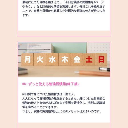
最初にたてた目標を踏まえて、「今日は英語の問題集を4ページ
やろう。」など計画的な学習を実施します。毎日これを繰り返す
ことで、自然と目標から逆算した計画的な勉強の仕方が身につき
ます。
08 | ずっと使える勉強習慣術(終了後)
66日間で身につけた勉強習慣は一生モノ。
大人になって資格試験の勉強をするときも、身につけた計画的な
勉強の仕方と自信があれば自力で学習を習慣化し、有利に試験対
策を進めることができます。
つまり、実際の実施期間以上にそのメリットは大きいのです。