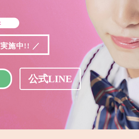
象
施中!! ／
公式LINE