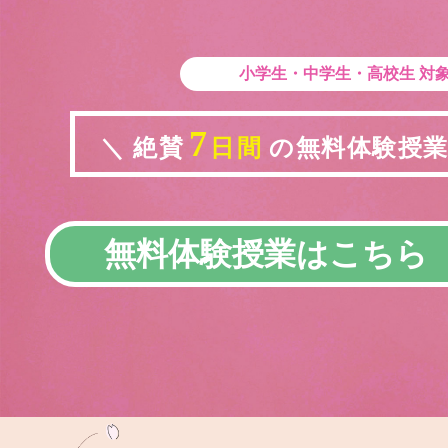
小学生・中学生・高校生
対
7
＼ 絶賛
日間
の無料体験授業実
無料体験授業はこちら