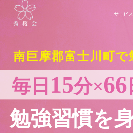
サービス
南巨摩郡富士川町で
15
66
毎日
分×
勉強習慣を