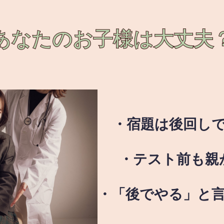
あなたのお子様は
大丈夫
・宿題は後回し
・テスト前も親
・「後でやる」と