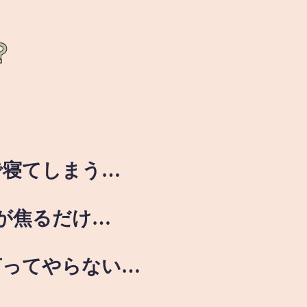
？
で寝てしまう…
が焦るだけ…
言ってやらない…