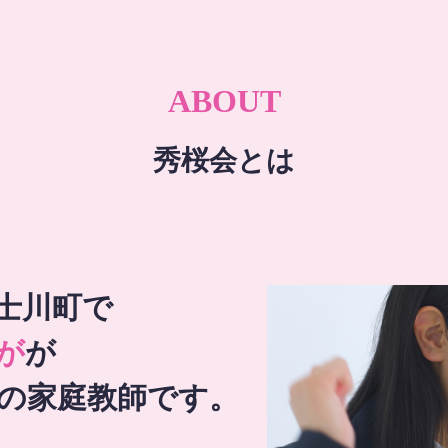
ABOUT
秀桜会とは
士川町で
が
が
の家庭教師です。