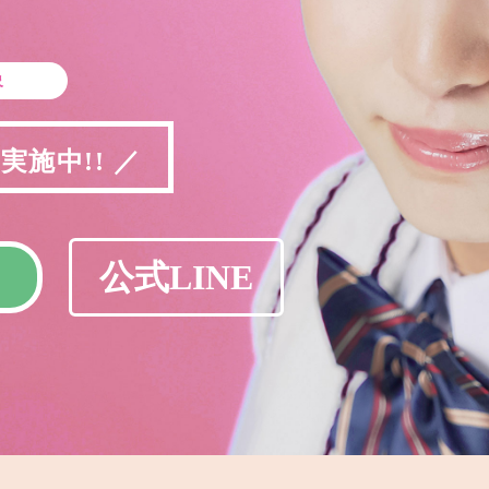
象
施中!! ／
公式LINE