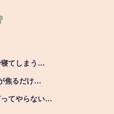
？
で寝てしまう…
が焦るだけ…
言ってやらない…