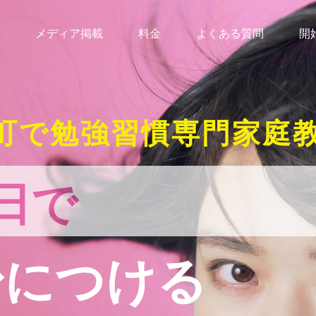
メディア掲載
料金
よくある質問
開
町で勉強習慣専門家庭
日で
身につける