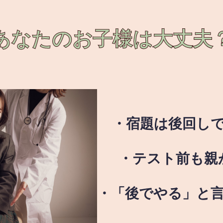
あなたのお子様は
大丈夫
・宿題は後回し
・テスト前も親
・「後でやる」と