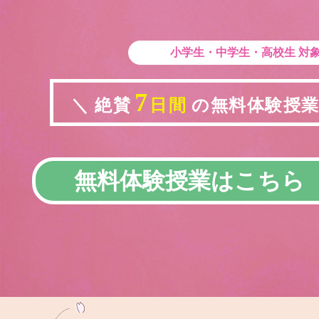
小学生・中学生・高校生
対
7
＼ 絶賛
日間
の無料体験授業実
無料体験授業はこちら