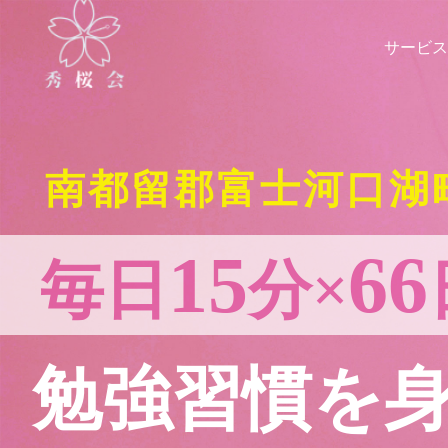
サービス
南都留郡富士河口湖
15
66
毎日
分×
勉強習慣を