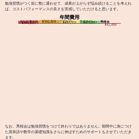
勉強習慣がつく前に塾に通わせて、成果が上がらず悩み続けることを考えれ
ば、コストパフォーマンスの良さを実感していただけると思います。
年間費用
¥592,920
I個別指導学院
T個別指導学院
家庭教師T
家庭教師M
秀桜会
¥437,531
¥425,652
¥361,815
¥92,400
なお、秀桜会は勉強習慣をつけて終わりではありません。期間中に身につけ
た英単語や数学の基礎知識をさらに伸ばすためのサポートもさせていただき
ます。