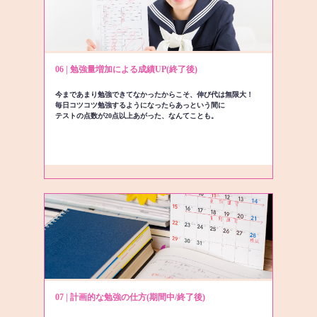
06 | 勉強量増加による成績UP(終了後)
今まであまり勉強できてなかったからこそ、伸び代は無限大！
毎日コツコツ勉強するようになったらあっという間に
テストの点数が20点以上あがった、なんてことも。
07 | 計画的な勉強の仕方(期間中/終了後)