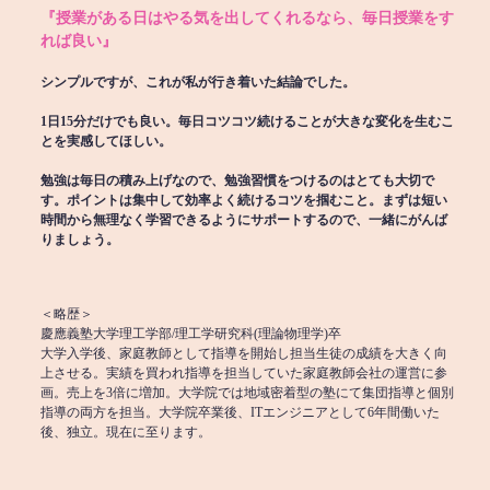
『授業がある日はやる気を出してくれるなら、毎日授業をす
れば良い』
シンプルですが、これが私が行き着いた結論でした。
1日15分だけでも良い。毎日コツコツ続けることが大きな変化を生むこ
とを実感してほしい。
勉強は毎日の積み上げなので、勉強習慣をつけるのはとても大切で
す。ポイントは集中して効率よく続けるコツを掴むこと。まずは短い
時間から無理なく学習できるようにサポートするので、一緒にがんば
りましょう。
＜略歴＞
慶應義塾大学理工学部/理工学研究科(理論物理学)卒
大学入学後、家庭教師として指導を開始し担当生徒の成績を大きく向
上させる。実績を買われ指導を担当していた家庭教師会社の運営に参
画。売上を3倍に増加。大学院では地域密着型の塾にて集団指導と個別
指導の両方を担当。大学院卒業後、ITエンジニアとして6年間働いた
後、独立。現在に至ります。