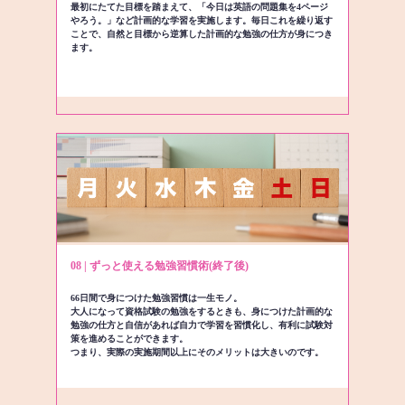
最初にたてた目標を踏まえて、「今日は英語の問題集を4ページ
やろう。」など計画的な学習を実施します。毎日これを繰り返す
ことで、自然と目標から逆算した計画的な勉強の仕方が身につき
ます。
08 | ずっと使える勉強習慣術(終了後)
66日間で身につけた勉強習慣は一生モノ。
大人になって資格試験の勉強をするときも、身につけた計画的な
勉強の仕方と自信があれば自力で学習を習慣化し、有利に試験対
策を進めることができます。
つまり、実際の実施期間以上にそのメリットは大きいのです。