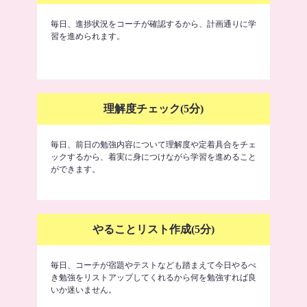
毎日、進捗状況をコーチが確認するから、計画通りに学
習を進められます。
理解度チェック(5分)
毎日、前日の勉強内容について理解度や定着具合をチェ
ックするから、着実に身につけながら学習を進めること
ができます。
やることリスト作成(5分)
毎日、コーチが宿題やテストなども踏まえて今日やるべ
き勉強をリストアップしてくれるから何を勉強すれば良
いか迷いません。