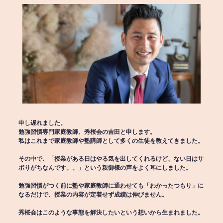
申し遅れました。
勉強習慣専門家庭教師、秀桜会の吉田と申します。
私はこれまで家庭教師や塾講師として多くの生徒を教えてきました。
その中で、「授業がある日はやる気を出してくれるけど、ない日はサ
ボりがちなんです。。」という親御様の声をよく耳にしました。
勉強習慣がつく前に塾や家庭教師に通わせても「わかったつもり」に
なるだけで、授業の内容が定着せず成績は伸びません。
秀桜会はこのような事態を解決したいという想いから生まれました。