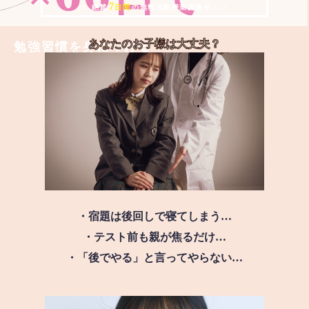
7
＼ 絶賛
日間
の無料体験授業実施中!! ／
あなたのお子様は
大丈夫？
勉強習慣を身につける
・宿題は後回しで寝てしまう…
・テスト前も親が焦るだけ…
・「後でやる」と言ってやらない…