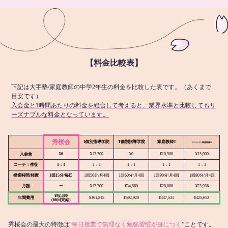
【料金比較表】
下記は大手塾/家庭教師の中学2年生の料金を比較した表です。（あくまで
目安です）
入会金と1時間あたりの料金を総合して考えると、業界水準と比較してもリ
ーズナブルな料金となっています。
秀桜会
I個別指導学院
T個別指導学院
家庭教師T
オンライン
家庭教師M
入会金
¥0
¥13,200
¥0
¥10,500
¥15,000
コーチ：生徒
1：1
1：1
1：1
1：1
1：1
授業時間/頻度
1回15分/毎日
1回50分/月4回
1回60分/月4回
1回90分/月4回
1回80分/月4回
月謝
ー
¥12,700
¥34,560
¥28,000
¥23,936
¥92,400
年間費用
¥361,815
¥592,920
¥437,531
¥425,652
(66日完結)
秀桜会の最大の特徴は“
毎日授業で無理なく勉強習慣が身につく
”ことです。