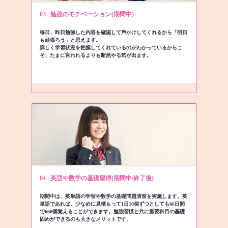
03 | 勉強のモチベーション(期間中)
毎日、昨日勉強した内容を確認して声かけしてくれるから「明日
も頑張ろう」と思えます。
詳しく学習状況を把握してくれているのがわかっているからこ
そ、たまに言われるよりも断然やる気が出ます。
04 | 英語や数学の基礎習得(期間中/終了後)
期間中は、英単語の学習や数学の基礎問題演習を実施します。英
単語であれば、少なめに見積もって1日10個ずつとしても66日間
で660個覚えることができます。勉強習慣と共に重要科目の基礎
固めができるのも大きなメリットです。