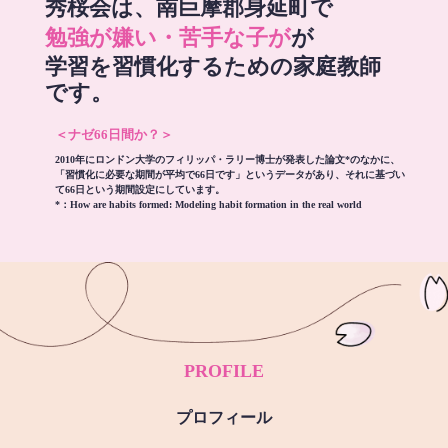
秀桜会は、南巨摩郡身延町で
勉強が嫌い・苦手な子が
が
学習を習慣化するための家庭教師
です。
＜ナゼ66日間か？＞
2010年にロンドン大学のフィリッパ・ラリー博士が発表した論文*のなかに、
「習慣化に必要な期間が平均で66日です」というデータがあり、それに基づい
て66日という期間設定にしています。
*：
How are habits formed: Modeling habit formation in the real world
PROFILE
プロフィール