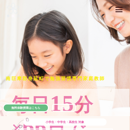
南巨摩郡身延町で勉強習慣専門家庭教師
15
毎日
分
無料体験授業はこちら
公式LINE
66
×
日で
小学生・中学生・高校生
対象