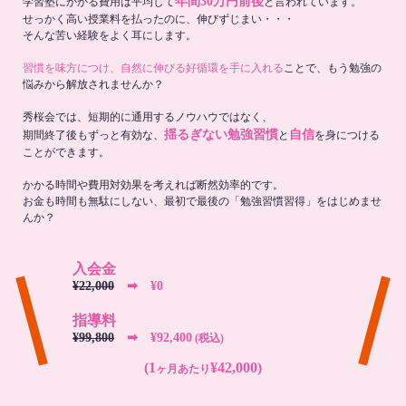
年間30万円前後
学習塾にかかる費用は平均して
と言われています。
せっかく高い授業料を払ったのに、伸びずじまい・・・
そんな苦い経験をよく耳にします。
習慣を味方につけ、自然に伸びる好循環を手に入れる
ことで、もう勉強の
悩みから解放されませんか？
秀桜会では、短期的に通用するノウハウではなく、
揺るぎない勉強習慣
自信
期間終了後もずっと有効な、
と
を身につける
ことができます。
かかる時間や費用対効果を考えれば断然効率的です。
お金も時間も無駄にしない、最初で最後の「勉強習慣習得」をはじめませ
んか？
入会金
¥22,000
➡︎ ¥0
指導料
¥99,800
➡︎ ¥92,400
(税込)
(1
¥42,000)
ヶ月あたり