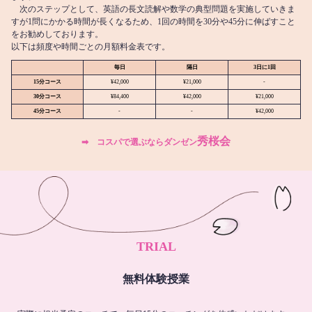
次のステップとして、英語の長文読解や数学の典型問題を実施していきま
すが1問にかかる時間が長くなるため、1回の時間を30分や45分に伸ばすこと
をお勧めしております。
以下は頻度や時間ごとの月額料金表です。
毎日
隔日
3日に1回
15分コース
¥42,000
¥21,000
-
30分コース
¥84,400
¥42,000
¥21,000
45分コース
-
-
¥42,000
秀桜会
➡︎ コスパで選ぶならダンゼン
TRIAL
無料体験授業