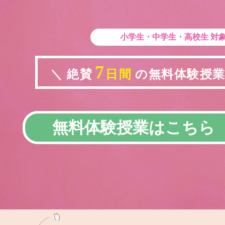
小学生・中学生・高校生
対
7
＼ 絶賛
日間
の無料体験授業実
無料体験授業はこちら