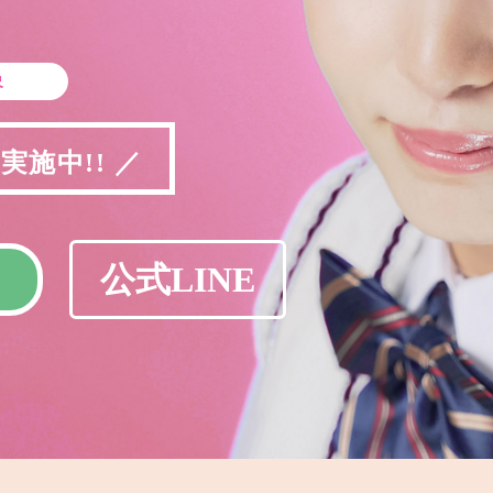
象
施中!! ／
公式LINE