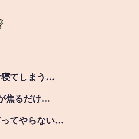
？
で寝てしまう…
が焦るだけ…
言ってやらない…