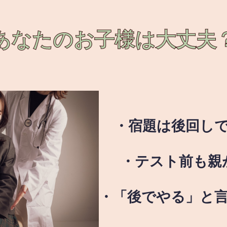
あなたのお子様は
大丈夫
・宿題は後回し
・テスト前も親
・「後でやる」と