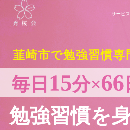
サービス
韮崎市で勉強習慣専
15
66
毎日
分×
勉強習慣を