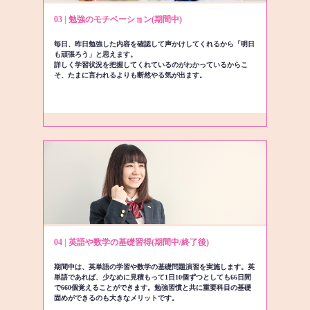
03 | 勉強のモチベーション(期間中)
毎日、昨日勉強した内容を確認して声かけしてくれるから「明日
も頑張ろう」と思えます。
詳しく学習状況を把握してくれているのがわかっているからこ
そ、たまに言われるよりも断然やる気が出ます。
04 | 英語や数学の基礎習得(期間中/終了後)
期間中は、英単語の学習や数学の基礎問題演習を実施します。英
単語であれば、少なめに見積もって1日10個ずつとしても66日間
で660個覚えることができます。勉強習慣と共に重要科目の基礎
固めができるのも大きなメリットです。