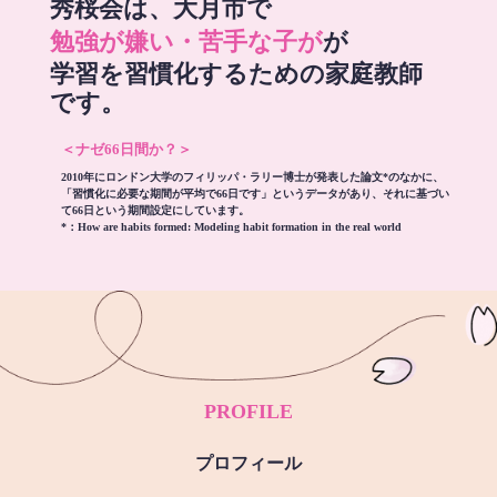
秀桜会は、大月市で
勉強が嫌い・苦手な子が
が
学習を習慣化するための家庭教師
です。
＜ナゼ66日間か？＞
2010年にロンドン大学のフィリッパ・ラリー博士が発表した論文*のなかに、
「習慣化に必要な期間が平均で66日です」というデータがあり、それに基づい
て66日という期間設定にしています。
*：
How are habits formed: Modeling habit formation in the real world
PROFILE
プロフィール