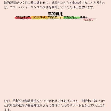
勉強習慣がつく前に塾に通わせて、成果が上がらず悩み続けることを考えれ
ば、コストパフォーマンスの良さを実感していただけると思います。
年間費用
¥592,920
I個別指導学院
T個別指導学院
家庭教師T
家庭教師M
秀桜会
¥437,531
¥425,652
¥361,815
¥92,400
なお、秀桜会は勉強習慣をつけて終わりではありません。期間中に身につけ
た英単語や数学の基礎知識をさらに伸ばすためのサポートもさせていただき
ます。