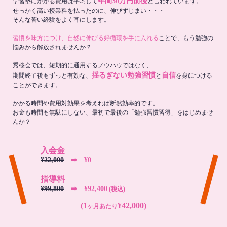
年間30万円前後
学習塾にかかる費用は平均して
と言われています。
せっかく高い授業料を払ったのに、伸びずじまい・・・
そんな苦い経験をよく耳にします。
習慣を味方につけ、自然に伸びる好循環を手に入れる
ことで、もう勉強の
悩みから解放されませんか？
秀桜会では、短期的に通用するノウハウではなく、
揺るぎない勉強習慣
自信
期間終了後もずっと有効な、
と
を身につける
ことができます。
かかる時間や費用対効果を考えれば断然効率的です。
お金も時間も無駄にしない、最初で最後の「勉強習慣習得」をはじめませ
んか？
入会金
¥22,000
➡︎ ¥0
指導料
¥99,800
➡︎ ¥92,400
(税込)
(1
¥42,000)
ヶ月あたり