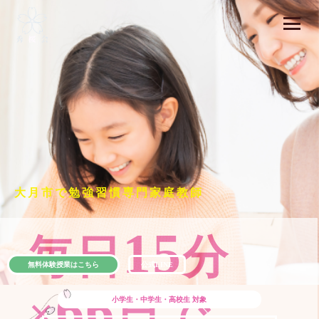
大月市で勉強習慣専門家庭教師
15
毎日
分
無料体験授業はこちら
公式LINE
66
×
日で
小学生・中学生・高校生
対象