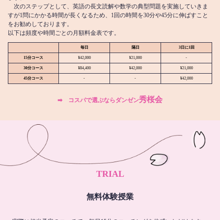
次のステップとして、英語の長文読解や数学の典型問題を実施していきま
すが1問にかかる時間が長くなるため、1回の時間を30分や45分に伸ばすこと
をお勧めしております。
以下は頻度や時間ごとの月額料金表です。
毎日
隔日
3日に1回
15分コース
¥42,000
¥21,000
-
30分コース
¥84,400
¥42,000
¥21,000
45分コース
-
-
¥42,000
秀桜会
➡︎ コスパで選ぶならダンゼン
TRIAL
無料体験授業