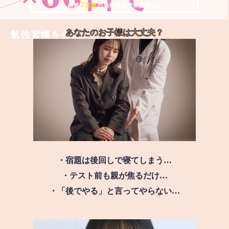
7
＼ 絶賛
日間
の無料体験授業実施中!! ／
あなたのお子様は
大丈夫？
勉強習慣を身につける
・宿題は後回しで寝てしまう…
・テスト前も親が焦るだけ…
・「後でやる」と言ってやらない…