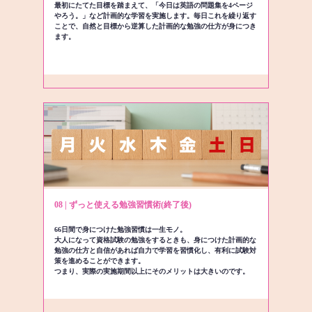
最初にたてた目標を踏まえて、「今日は英語の問題集を4ページ
やろう。」など計画的な学習を実施します。毎日これを繰り返す
ことで、自然と目標から逆算した計画的な勉強の仕方が身につき
ます。
08 | ずっと使える勉強習慣術(終了後)
66日間で身につけた勉強習慣は一生モノ。
大人になって資格試験の勉強をするときも、身につけた計画的な
勉強の仕方と自信があれば自力で学習を習慣化し、有利に試験対
策を進めることができます。
つまり、実際の実施期間以上にそのメリットは大きいのです。