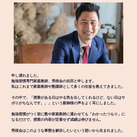
申し遅れました。
勉強習慣専門家庭教師、秀桜会の吉田と申します。
私はこれまで家庭教師や塾講師として多くの生徒を教えてきました。
その中で、「授業がある日はやる気を出してくれるけど、ない日はサ
ボりがちなんです。。」という親御様の声をよく耳にしました。
勉強習慣がつく前に塾や家庭教師に通わせても「わかったつもり」に
なるだけで、授業の内容が定着せず成績は伸びません。
秀桜会はこのような事態を解決したいという想いから生まれました。