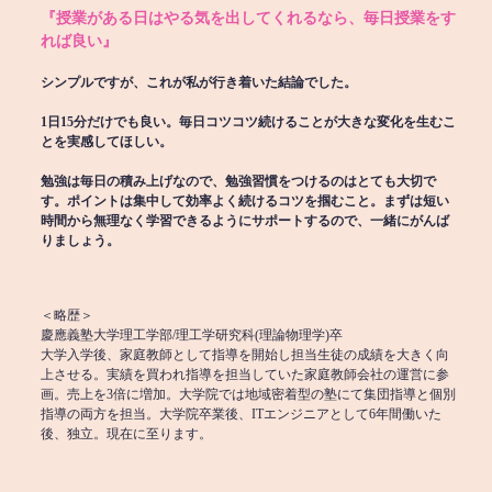
『授業がある日はやる気を出してくれるなら、毎日授業をす
れば良い』
シンプルですが、これが私が行き着いた結論でした。
1日15分だけでも良い。毎日コツコツ続けることが大きな変化を生むこ
とを実感してほしい。
勉強は毎日の積み上げなので、勉強習慣をつけるのはとても大切で
す。ポイントは集中して効率よく続けるコツを掴むこと。まずは短い
時間から無理なく学習できるようにサポートするので、一緒にがんば
りましょう。
＜略歴＞
慶應義塾大学理工学部/理工学研究科(理論物理学)卒
大学入学後、家庭教師として指導を開始し担当生徒の成績を大きく向
上させる。実績を買われ指導を担当していた家庭教師会社の運営に参
画。売上を3倍に増加。大学院では地域密着型の塾にて集団指導と個別
指導の両方を担当。大学院卒業後、ITエンジニアとして6年間働いた
後、独立。現在に至ります。