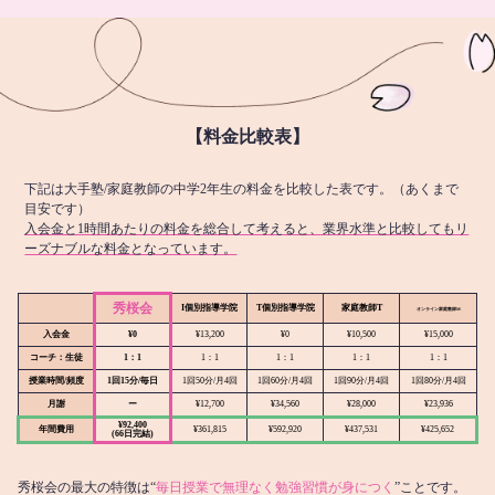
【料金比較表】
下記は大手塾/家庭教師の中学2年生の料金を比較した表です。（あくまで
目安です）
入会金と1時間あたりの料金を総合して考えると、業界水準と比較してもリ
ーズナブルな料金となっています。
秀桜会
I個別指導学院
T個別指導学院
家庭教師T
オンライン
家庭教師M
入会金
¥0
¥13,200
¥0
¥10,500
¥15,000
コーチ：生徒
1：1
1：1
1：1
1：1
1：1
授業時間/頻度
1回15分/毎日
1回50分/月4回
1回60分/月4回
1回90分/月4回
1回80分/月4回
月謝
ー
¥12,700
¥34,560
¥28,000
¥23,936
¥92,400
年間費用
¥361,815
¥592,920
¥437,531
¥425,652
(66日完結)
秀桜会の最大の特徴は“
毎日授業で無理なく勉強習慣が身につく
”ことです。