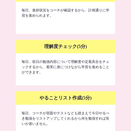
毎日、進捗状況をコーチが確認するから、計画通りに学
習を進められます。
理解度チェック(5分)
毎日、前日の勉強内容について理解度や定着具合をチェ
ックするから、着実に身につけながら学習を進めること
ができます。
やることリスト作成(5分)
毎日、コーチが宿題やテストなども踏まえて今日やるべ
き勉強をリストアップしてくれるから何を勉強すれば良
いか迷いません。