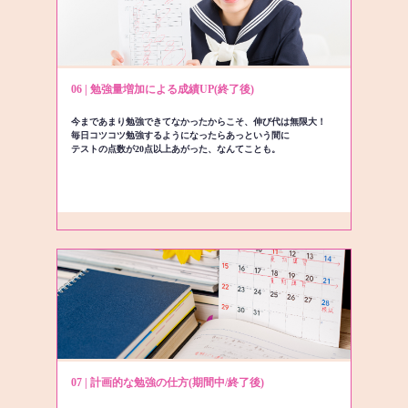
06 | 勉強量増加による成績UP(終了後)
今まであまり勉強できてなかったからこそ、伸び代は無限大！
毎日コツコツ勉強するようになったらあっという間に
テストの点数が20点以上あがった、なんてことも。
07 | 計画的な勉強の仕方(期間中/終了後)