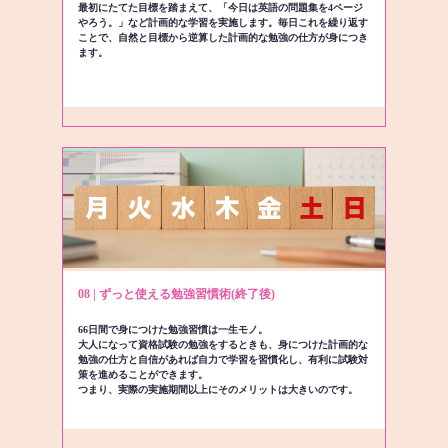
最初にたてた目標を踏まえて、「今日は英語の問題集を4ページ
やろう。」など計画的な学習を実施します。毎日これを繰り返す
ことで、自然と目標から逆算した計画的な勉強の仕方が身につき
ます。
08 | ずっと使える勉強習慣術(終了後)
66日間で身につけた勉強習慣は一生モノ。
大人になって資格試験の勉強をするときも、身につけた計画的な
勉強の仕方と自信があれば自力で学習を習慣化し、有利に試験対
策を進めることができます。
つまり、実際の実施期間以上にそのメリットは大きいのです。