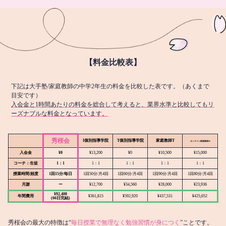
【料金比較表】
下記は大手塾/家庭教師の中学2年生の料金を比較した表です。（あくまで
目安です）
入会金と1時間あたりの料金を総合して考えると、業界水準と比較してもリ
ーズナブルな料金となっています。
秀桜会
I個別指導学院
T個別指導学院
家庭教師T
オンライン
家庭教師M
入会金
¥0
¥13,200
¥0
¥10,500
¥15,000
コーチ：生徒
1：1
1：1
1：1
1：1
1：1
授業時間/頻度
1回15分/毎日
1回50分/月4回
1回60分/月4回
1回90分/月4回
1回80分/月4回
月謝
ー
¥12,700
¥34,560
¥28,000
¥23,936
¥92,400
年間費用
¥361,815
¥592,920
¥437,531
¥425,652
(66日完結)
秀桜会の最大の特徴は“
毎日授業で無理なく勉強習慣が身につく
”ことです。