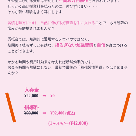
年間30万円前後
学習塾にかかる費用は平均して
と言われています。
せっかく高い授業料を払ったのに、伸びずじまい・・・
そんな苦い経験をよく耳にします。
習慣を味方につけ、自然に伸びる好循環を手に入れる
ことで、もう勉強の
悩みから解放されませんか？
秀桜会では、短期的に通用するノウハウではなく、
揺るぎない勉強習慣
自信
期間終了後もずっと有効な、
と
を身につける
ことができます。
かかる時間や費用対効果を考えれば断然効率的です。
お金も時間も無駄にしない、最初で最後の「勉強習慣習得」をはじめませ
んか？
入会金
¥22,000
➡︎ ¥0
指導料
¥99,800
➡︎ ¥92,400
(税込)
(1
¥42,000)
ヶ月あたり