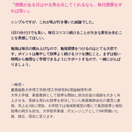
『授業がある日はやる気を出してくれるなら、毎日授業をす
れば良い』
シンプルですが、これが私が行き着いた結論でした。
1日15分だけでも良い。毎日コツコツ続けることが大きな変化を生むこ
とを実感してほしい。
勉強は毎日の積み上げなので、勉強習慣をつけるのはとても大切で
す。ポイントは集中して効率よく続けるコツを掴むこと。まずは短い
時間から無理なく学習できるようにサポートするので、一緒にがんば
りましょう。
＜略歴＞
慶應義塾大学理工学部/理工学研究科(理論物理学)卒
大学入学後、家庭教師として指導を開始し担当生徒の成績を大きく向
上させる。実績を買われ指導を担当していた家庭教師会社の運営に参
画。売上を3倍に増加。大学院では地域密着型の塾にて集団指導と個別
指導の両方を担当。大学院卒業後、ITエンジニアとして6年間働いた
後、独立。現在に至ります。