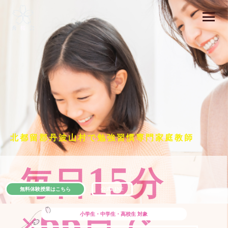
北都留郡丹波山村で勉強習慣専門家庭教師
15
毎日
分
無料体験授業はこちら
公式LINE
66
×
日で
小学生・中学生・高校生
対象