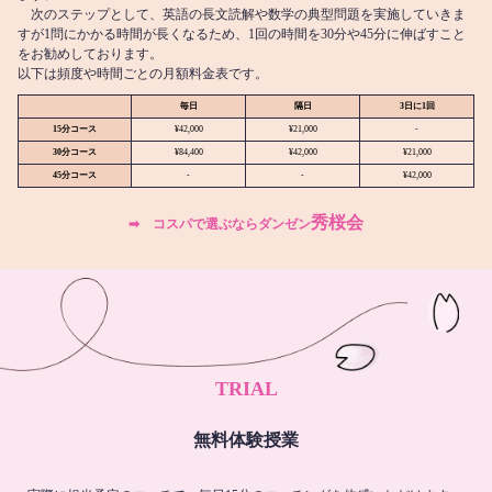
次のステップとして、英語の長文読解や数学の典型問題を実施していきま
すが1問にかかる時間が長くなるため、1回の時間を30分や45分に伸ばすこと
をお勧めしております。
以下は頻度や時間ごとの月額料金表です。
毎日
隔日
3日に1回
15分コース
¥42,000
¥21,000
-
30分コース
¥84,400
¥42,000
¥21,000
45分コース
-
-
¥42,000
秀桜会
➡︎ コスパで選ぶならダンゼン
TRIAL
無料体験授業