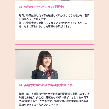
03 | 勉強のモチベーション(期間中)
毎日、昨日勉強した内容を確認して声かけしてくれるから「明日
も頑張ろう」と思えます。
詳しく学習状況を把握してくれているのがわかっているからこ
そ、たまに言われるよりも断然やる気が出ます。
04 | 英語や数学の基礎習得(期間中/終了後)
期間中は、英単語の学習や数学の基礎問題演習を実施します。英
単語であれば、少なめに見積もって1日10個ずつとしても66日間
で660個覚えることができます。勉強習慣と共に重要科目の基礎
固めができるのも大きなメリットです。