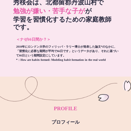
秀桜会は、北都留郡丹波山村で
勉強が嫌い・苦手な子が
が
学習を習慣化するための家庭教師
です。
＜ナゼ66日間か？＞
2010年にロンドン大学のフィリッパ・ラリー博士が発表した論文*のなかに、
「習慣化に必要な期間が平均で66日です」というデータがあり、それに基づい
て66日という期間設定にしています。
*：
How are habits formed: Modeling habit formation in the real world
PROFILE
プロフィール