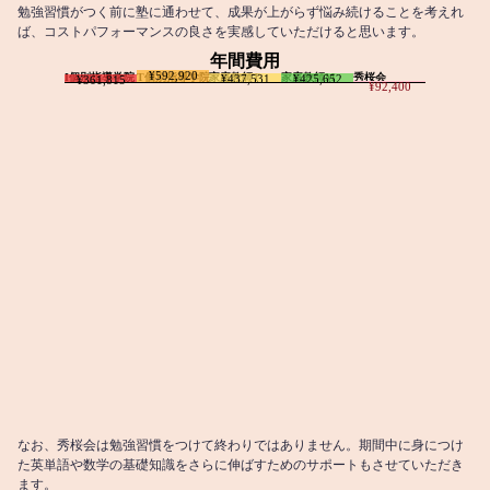
勉強習慣がつく前に塾に通わせて、成果が上がらず悩み続けることを考えれ
ば、コストパフォーマンスの良さを実感していただけると思います。
年間費用
¥592,920
I個別指導学院
T個別指導学院
家庭教師T
家庭教師M
秀桜会
¥437,531
¥425,652
¥361,815
¥92,400
なお、秀桜会は勉強習慣をつけて終わりではありません。期間中に身につけ
た英単語や数学の基礎知識をさらに伸ばすためのサポートもさせていただき
ます。