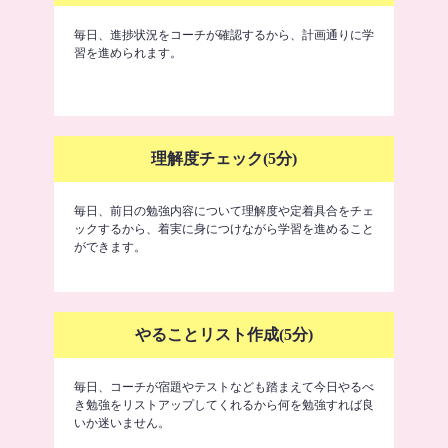
毎日、進捗状況をコーチが確認するから、計画通りに学
習を進められます。
理解度チェック(5分)
毎日、前日の勉強内容について理解度や定着具合をチェ
ックするから、着実に身につけながら学習を進めること
ができます。
やることリスト作成(5分)
毎日、コーチが宿題やテストなども踏まえて今日やるべ
き勉強をリストアップしてくれるから何を勉強すれば良
いか迷いません。