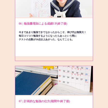
06 | 勉強量増加による成績UP(終了後)
今まであまり勉強できてなかったからこそ、伸び代は無限大！
毎日コツコツ勉強するようになったらあっという間に
テストの点数が20点以上あがった、なんてことも。
07 | 計画的な勉強の仕方(期間中/終了後)