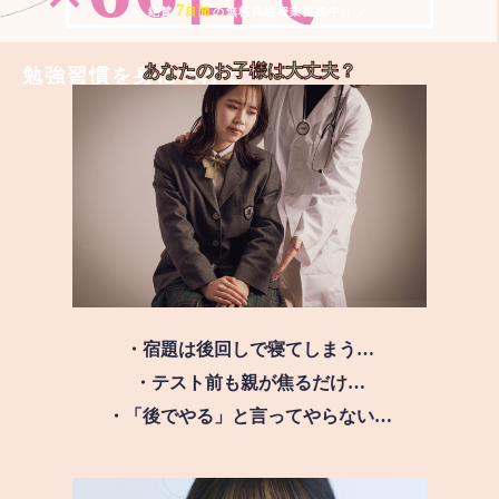
7
＼ 絶賛
日間
の無料体験授業実施中!! ／
あなたのお子様は
大丈夫？
勉強習慣を身につける
・宿題は後回しで寝てしまう…
・テスト前も親が焦るだけ…
・「後でやる」と言ってやらない…