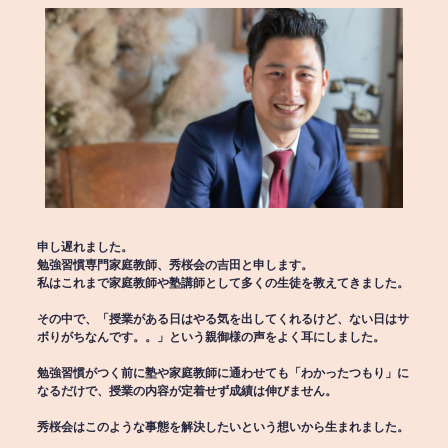
申し遅れました。
勉強習慣専門家庭教師、秀桜会の吉田と申します。
私はこれまで家庭教師や塾講師として多くの生徒を教えてきました。
その中で、「授業がある日はやる気を出してくれるけど、ない日はサ
ボりがちなんです。。」という親御様の声をよく耳にしました。
勉強習慣がつく前に塾や家庭教師に通わせても「わかったつもり」に
なるだけで、授業の内容が定着せず成績は伸びません。
秀桜会はこのような事態を解決したいという想いから生まれました。