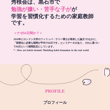
秀桜会は、黒石市で
勉強が嫌い・苦手な子が
が
学習を習慣化するための家庭教師
です。
＜ナゼ66日間か？＞
2010年にロンドン大学のフィリッパ・ラリー博士が発表した論文*のなかに、
「習慣化に必要な期間が平均で66日です」というデータがあり、それに基づい
て66日という期間設定にしています。
*：
How are habits formed: Modeling habit formation in the real world
PROFILE
プロフィール