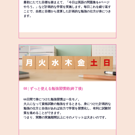
最初にたてた目標を踏まえて、「今日は英語の問題集を4ページ
やろう。」など計画的な学習を実施します。毎日これを繰り返す
ことで、自然と目標から逆算した計画的な勉強の仕方が身につき
ます。
08 | ずっと使える勉強習慣術(終了後)
66日間で身につけた勉強習慣は一生モノ。
大人になって資格試験の勉強をするときも、身につけた計画的な
勉強の仕方と自信があれば自力で学習を習慣化し、有利に試験対
策を進めることができます。
つまり、実際の実施期間以上にそのメリットは大きいのです。