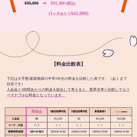
¥99,800
➡︎ ¥92,400
(税込)
(1
¥42,000)
ヶ月あたり
【料金比較表】
下記は大手塾/家庭教師の中学2年生の料金を比較した表です。（あくまで
目安です）
入会金と1時間あたりの料金を総合して考えると、業界水準と比較してもリ
ーズナブルな料金となっています。
秀桜会
I個別指導学院
T個別指導学院
家庭教師T
オンライン
家庭教師M
入会金
¥0
¥13,200
¥0
¥10,500
¥15,000
コーチ：生徒
1：1
1：1
1：1
1：1
1：1
授業時間/頻度
1回15分/毎日
1回50分/月4回
1回60分/月4回
1回90分/月4回
1回80分/月4回