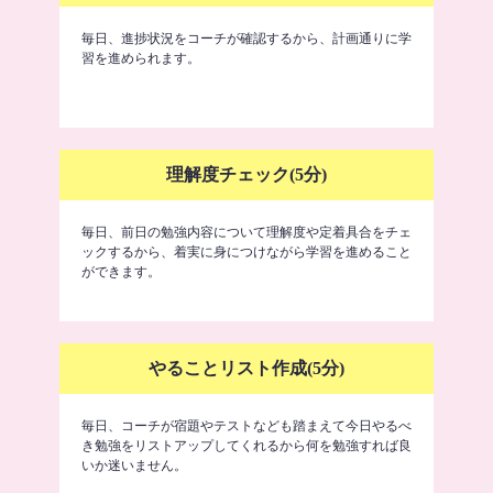
毎日、進捗状況をコーチが確認するから、計画通りに学
習を進められます。
理解度チェック(5分)
毎日、前日の勉強内容について理解度や定着具合をチェ
ックするから、着実に身につけながら学習を進めること
ができます。
やることリスト作成(5分)
毎日、コーチが宿題やテストなども踏まえて今日やるべ
き勉強をリストアップしてくれるから何を勉強すれば良
いか迷いません。