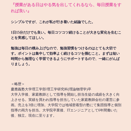
『授業がある日はやる気を出してくれるなら、毎日授業をす
れば良い』
シンプルですが、これが私が行き着いた結論でした。
1日15分だけでも良い。毎日コツコツ続けることが大きな変化を生むこ
とを実感してほしい。
勉強は毎日の積み上げなので、勉強習慣をつけるのはとても大切で
す。ポイントは集中して効率よく続けるコツを掴むこと。まずは短い
時間から無理なく学習できるようにサポートするので、一緒にがんば
りましょう。
＜略歴＞
慶應義塾大学理工学部/理工学研究科(理論物理学)卒
大学入学後、家庭教師として指導を開始し担当生徒の成績を大きく向
上させる。実績を買われ指導を担当していた家庭教師会社の運営に参
画。売上を3倍に増加。大学院では地域密着型の塾にて集団指導と個別
指導の両方を担当。大学院卒業後、ITエンジニアとして6年間働いた
後、独立。現在に至ります。