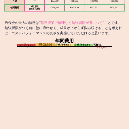
月謝
ー
¥12,700
¥34,560
¥28,000
¥23,936
¥92,400
年間費用
¥361,815
¥592,920
¥437,531
¥425,652
(66日完結)
秀桜会の最大の特徴は“
毎日授業で無理なく勉強習慣が身につく
”ことです。
勉強習慣がつく前に塾に通わせて、成果が上がらず悩み続けることを考えれ
ば、コストパフォーマンスの良さを実感していただけると思います。
年間費用
¥592,920
I個別指導学院
T個別指導学院
家庭教師T
家庭教師M
秀桜会
¥437,531
¥425,652
¥361,815
¥92,400