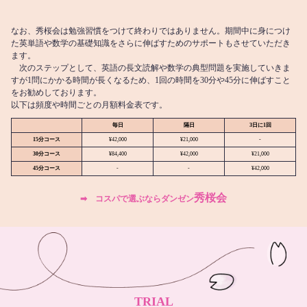
なお、秀桜会は勉強習慣をつけて終わりではありません。期間中に身につけ
た英単語や数学の基礎知識をさらに伸ばすためのサポートもさせていただき
ます。
次のステップとして、英語の長文読解や数学の典型問題を実施していきま
すが1問にかかる時間が長くなるため、1回の時間を30分や45分に伸ばすこと
をお勧めしております。
以下は頻度や時間ごとの月額料金表です。
毎日
隔日
3日に1回
15分コース
¥42,000
¥21,000
-
30分コース
¥84,400
¥42,000
¥21,000
45分コース
-
-
¥42,000
秀桜会
➡︎ コスパで選ぶならダンゼン
TRIAL