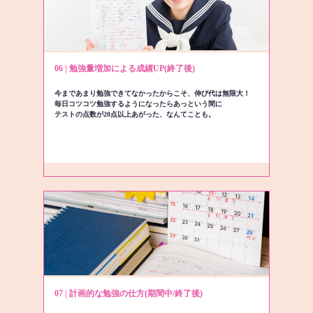
06 | 勉強量増加による成績UP(終了後)
今まであまり勉強できてなかったからこそ、伸び代は無限大！
毎日コツコツ勉強するようになったらあっという間に
テストの点数が20点以上あがった、なんてことも。
07 | 計画的な勉強の仕方(期間中/終了後)