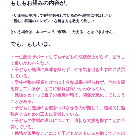
もしもお望みの内容が、
・いま毎日平均して4時間勉強しているのを6時間に伸ばしたい
・難しい問題のエレガントな解き方を教えて欲しい
という場合は、本コースでご希望にこたえることはできません。
でも、もしいま、
・一生懸命サポートしても子どもの成績が上がらず、どうし
て良いかわからない。
・子どもが勉強に興味を持たず、やる気を引き出すのに苦労
している。
・学校や塾の授業だけでは十分な成果が得られず、他の支援
を探しているが、どこに頼れば良いかわからない。
・勉強をめぐって親子の衝突が増え、関係が悪化してしまう
ことがある。
・子どもに勉強の習慣をつけさせるのが難しく、継続的に勉
強させるための工夫に苦労している。
・子どもの学習の遅れについて、適切な支援を探すことに苦
労している。
・勉強が苦手なことにより子どもがストレスを抱えているの