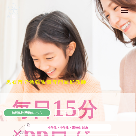
黒石市で勉強習慣専門家庭教師
15
毎日
分
無料体験授業はこちら
公式LINE
66
×
日で
小学生・中学生・高校生
対象