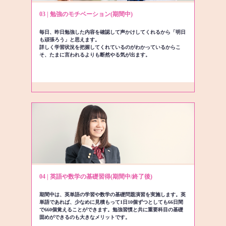
03 | 勉強のモチベーション(期間中)
毎日、昨日勉強した内容を確認して声かけしてくれるから「明日
も頑張ろう」と思えます。
詳しく学習状況を把握してくれているのがわかっているからこ
そ、たまに言われるよりも断然やる気が出ます。
04 | 英語や数学の基礎習得(期間中/終了後)
期間中は、英単語の学習や数学の基礎問題演習を実施します。英
単語であれば、少なめに見積もって1日10個ずつとしても66日間
で660個覚えることができます。勉強習慣と共に重要科目の基礎
固めができるのも大きなメリットです。