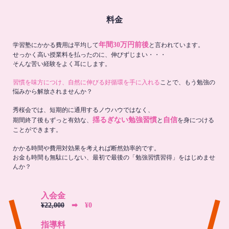
料金
年間30万円前後
学習塾にかかる費用は平均して
と言われています。
せっかく高い授業料を払ったのに、伸びずじまい・・・
そんな苦い経験をよく耳にします。
習慣を味方につけ、自然に伸びる好循環を手に入れる
ことで、もう勉強の
悩みから解放されませんか？
秀桜会では、短期的に通用するノウハウではなく、
揺るぎない勉強習慣
自信
期間終了後もずっと有効な、
と
を身につける
ことができます。
かかる時間や費用対効果を考えれば断然効率的です。
お金も時間も無駄にしない、最初で最後の「勉強習慣習得」をはじめませ
んか？
入会金
¥22,000
➡︎ ¥0
指導料