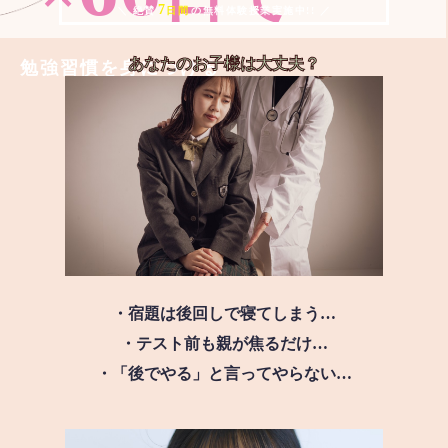
7
＼ 絶賛
日間
の無料体験授業実施中!! ／
あなたのお子様は
大丈夫？
勉強習慣を身につける
・宿題は後回しで寝てしまう…
・テスト前も親が焦るだけ…
・「後でやる」と言ってやらない…