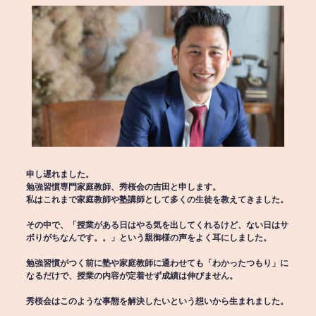
申し遅れました。
勉強習慣専門家庭教師、秀桜会の吉田と申します。
私はこれまで家庭教師や塾講師として多くの生徒を教えてきました。
その中で、「授業がある日はやる気を出してくれるけど、ない日はサ
ボりがちなんです。。」という親御様の声をよく耳にしました。
勉強習慣がつく前に塾や家庭教師に通わせても「わかったつもり」に
なるだけで、授業の内容が定着せず成績は伸びません。
秀桜会はこのような事態を解決したいという想いから生まれました。