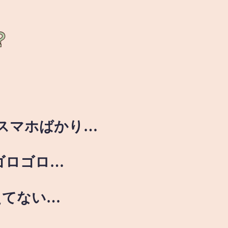
？
スマホばかり…
ゴロゴロ…
えてない…