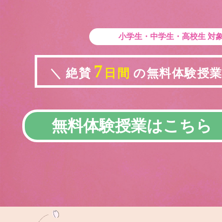
小学生・中学生・高校生
対
7
＼ 絶賛
日間
の無料体験授業実
無料体験授業はこちら