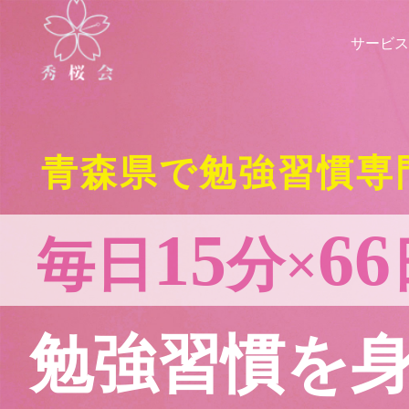
サービス
青森県で勉強習慣専
15
66
毎日
分×
勉強習慣を