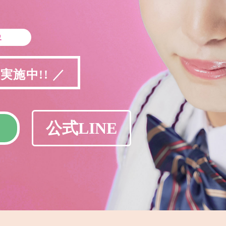
象
施中!! ／
公式LINE