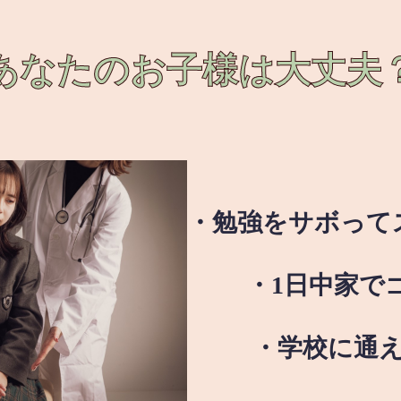
あなたのお子様は
大丈夫
・勉強をサボって
・1日中家で
・学校に通