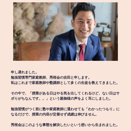
申し遅れました。
勉強習慣専門家庭教師、秀桜会の吉田と申します。
私はこれまで家庭教師や塾講師として多くの生徒を教えてきました。
その中で、「授業がある日はやる気を出してくれるけど、ない日はサ
ボりがちなんです。。」という親御様の声をよく耳にしました。
勉強習慣がつく前に塾や家庭教師に通わせても「わかったつもり」に
なるだけで、授業の内容が定着せず成績は伸びません。
秀桜会はこのような事態を解決したいという想いから生まれました。