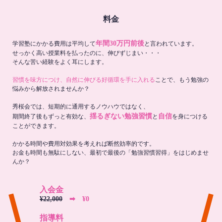
料金
年間30万円前後
学習塾にかかる費用は平均して
と言われています。
せっかく高い授業料を払ったのに、伸びずじまい・・・
そんな苦い経験をよく耳にします。
習慣を味方につけ、自然に伸びる好循環を手に入れる
ことで、もう勉強の
悩みから解放されませんか？
秀桜会では、短期的に通用するノウハウではなく、
揺るぎない勉強習慣
自信
期間終了後もずっと有効な、
と
を身につける
ことができます。
かかる時間や費用対効果を考えれば断然効率的です。
お金も時間も無駄にしない、最初で最後の「勉強習慣習得」をはじめませ
んか？
入会金
¥22,000
➡︎ ¥0
指導料