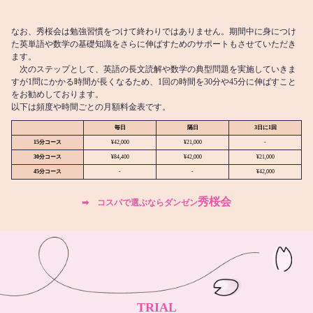
なお、秀桜会は勉強習慣をつけて終わりではありません。期間中に身につけ
た英単語や数学の基礎知識をさらに伸ばすためのサポートもさせていただき
ます。
次のステップとして、英語の長文読解や数学の典型問題を実施していきま
すが1問にかかる時間が長くなるため、1回の時間を30分や45分に伸ばすこと
をお勧めしております。
以下は頻度や時間ごとの月額料金表です。
毎日
隔日
3日に1回
15分コース
¥42,000
¥21,000
-
30分コース
¥84,400
¥42,000
¥21,000
45分コース
-
-
¥42,000
秀桜会
➡︎ コスパで選ぶならダンゼン
TRIAL