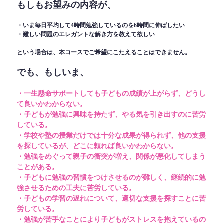
もしもお望みの内容が、
・いま毎日平均して4時間勉強しているのを6時間に伸ばしたい
・難しい問題のエレガントな解き方を教えて欲しい
という場合は、本コースでご希望にこたえることはできません。
でも、もしいま、
・一生懸命サポートしても子どもの成績が上がらず、どうし
て良いかわからない。
・子どもが勉強に興味を持たず、やる気を引き出すのに苦労
している。
・学校や塾の授業だけでは十分な成果が得られず、他の支援
を探しているが、どこに頼れば良いかわからない。
・勉強をめぐって親子の衝突が増え、関係が悪化してしまう
ことがある。
・子どもに勉強の習慣をつけさせるのが難しく、継続的に勉
強させるための工夫に苦労している。
・子どもの学習の遅れについて、適切な支援を探すことに苦
労している。
・勉強が苦手なことにより子どもがストレスを抱えているの