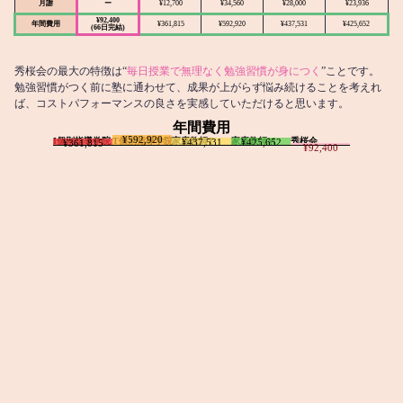
月謝
ー
¥12,700
¥34,560
¥28,000
¥23,936
¥92,400
年間費用
¥361,815
¥592,920
¥437,531
¥425,652
(66日完結)
秀桜会の最大の特徴は“
毎日授業で無理なく勉強習慣が身につく
”ことです。
勉強習慣がつく前に塾に通わせて、成果が上がらず悩み続けることを考えれ
ば、コストパフォーマンスの良さを実感していただけると思います。
年間費用
¥592,920
I個別指導学院
T個別指導学院
家庭教師T
家庭教師M
秀桜会
¥437,531
¥425,652
¥361,815
¥92,400