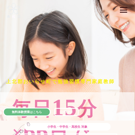
上北郡おいらせ町で勉強習慣専門家庭教師
15
毎日
分
無料体験授業はこちら
公式LINE
66
×
日で
小学生・中学生・高校生
対象