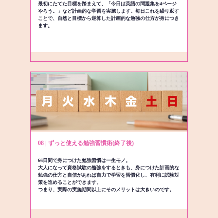
最初にたてた目標を踏まえて、「今日は英語の問題集を4ページ
やろう。」など計画的な学習を実施します。毎日これを繰り返す
ことで、自然と目標から逆算した計画的な勉強の仕方が身につき
ます。
08 | ずっと使える勉強習慣術(終了後)
66日間で身につけた勉強習慣は一生モノ。
大人になって資格試験の勉強をするときも、身につけた計画的な
勉強の仕方と自信があれば自力で学習を習慣化し、有利に試験対
策を進めることができます。
つまり、実際の実施期間以上にそのメリットは大きいのです。