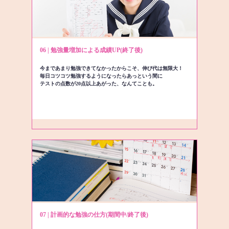
06 | 勉強量増加による成績UP(終了後)
今まであまり勉強できてなかったからこそ、伸び代は無限大！
毎日コツコツ勉強するようになったらあっという間に
テストの点数が20点以上あがった、なんてことも。
07 | 計画的な勉強の仕方(期間中/終了後)