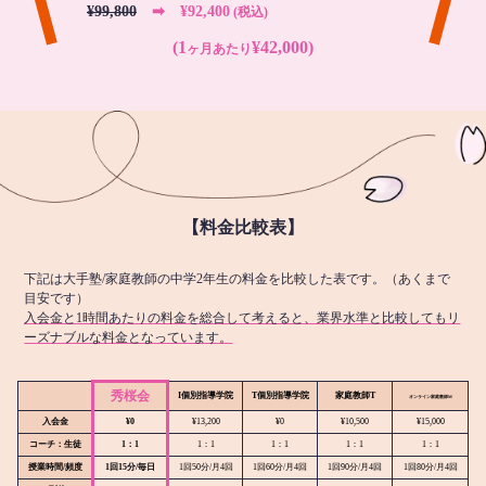
¥99,800
➡︎ ¥92,400
(税込)
(1
¥42,000)
ヶ月あたり
【料金比較表】
下記は大手塾/家庭教師の中学2年生の料金を比較した表です。（あくまで
目安です）
入会金と1時間あたりの料金を総合して考えると、業界水準と比較してもリ
ーズナブルな料金となっています。
秀桜会
I個別指導学院
T個別指導学院
家庭教師T
オンライン
家庭教師M
入会金
¥0
¥13,200
¥0
¥10,500
¥15,000
コーチ：生徒
1：1
1：1
1：1
1：1
1：1
授業時間/頻度
1回15分/毎日
1回50分/月4回
1回60分/月4回
1回90分/月4回
1回80分/月4回