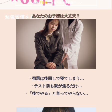
7
＼ 絶賛
日間
の無料体験授業実施中!! ／
あなたのお子様は
大丈夫？
勉強習慣を身につける
・宿題は後回しで寝てしまう…
・テスト前も親が焦るだけ…
・「後でやる」と言ってやらない…