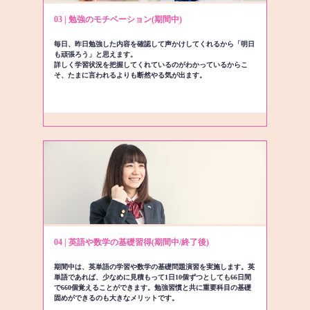
03 | 勉強のモチベーション(期間中)
毎日、昨日勉強した内容を確認して声かけしてくれるから「明日
も頑張ろう」と思えます。
詳しく学習状況を把握してくれているのがわかっているからこ
そ、たまに言われるよりも断然やる気が出ます。
04 | 英語や数学の基礎習得(期間中/終了後)
期間中は、英単語の学習や数学の基礎問題演習を実施します。英
単語であれば、少なめに見積もって1日10個ずつとしても66日間
で660個覚えることができます。勉強習慣と共に重要科目の基礎
固めができるのも大きなメリットです。