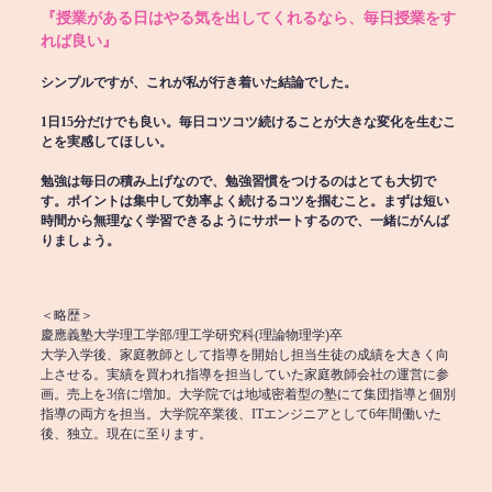
『授業がある日はやる気を出してくれるなら、毎日授業をす
れば良い』
シンプルですが、これが私が行き着いた結論でした。
1日15分だけでも良い。毎日コツコツ続けることが大きな変化を生むこ
とを実感してほしい。
勉強は毎日の積み上げなので、勉強習慣をつけるのはとても大切で
す。ポイントは集中して効率よく続けるコツを掴むこと。まずは短い
時間から無理なく学習できるようにサポートするので、一緒にがんば
りましょう。
＜略歴＞
慶應義塾大学理工学部/理工学研究科(理論物理学)卒
大学入学後、家庭教師として指導を開始し担当生徒の成績を大きく向
上させる。実績を買われ指導を担当していた家庭教師会社の運営に参
画。売上を3倍に増加。大学院では地域密着型の塾にて集団指導と個別
指導の両方を担当。大学院卒業後、ITエンジニアとして6年間働いた
後、独立。現在に至ります。