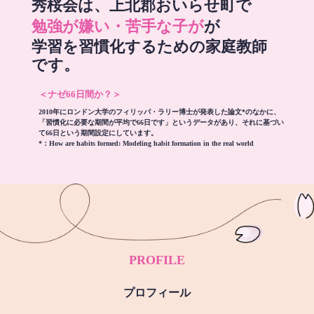
秀桜会は、上北郡おいらせ町で
勉強が嫌い・苦手な子が
が
学習を習慣化するための家庭教師
です。
＜ナゼ66日間か？＞
2010年にロンドン大学のフィリッパ・ラリー博士が発表した論文*のなかに、
「習慣化に必要な期間が平均で66日です」というデータがあり、それに基づい
て66日という期間設定にしています。
*：
How are habits formed: Modeling habit formation in the real world
PROFILE
プロフィール