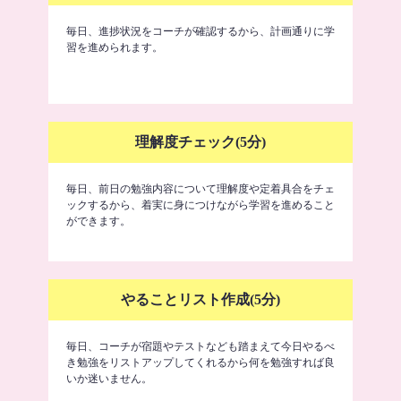
毎日、進捗状況をコーチが確認するから、計画通りに学
習を進められます。
理解度チェック(5分)
毎日、前日の勉強内容について理解度や定着具合をチェ
ックするから、着実に身につけながら学習を進めること
ができます。
やることリスト作成(5分)
毎日、コーチが宿題やテストなども踏まえて今日やるべ
き勉強をリストアップしてくれるから何を勉強すれば良
いか迷いません。