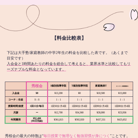
【料金比較表】
下記は大手塾/家庭教師の中学2年生の料金を比較した表です。（あくまで
目安です）
入会金と1時間あたりの料金を総合して考えると、業界水準と比較してもリ
ーズナブルな料金となっています。
秀桜会
I個別指導学院
T個別指導学院
家庭教師T
オンライン
家庭教師M
入会金
¥0
¥13,200
¥0
¥10,500
¥15,000
コーチ：生徒
1：1
1：1
1：1
1：1
1：1
授業時間/頻度
1回15分/毎日
1回50分/月4回
1回60分/月4回
1回90分/月4回
1回80分/月4回
月謝
ー
¥12,700
¥34,560
¥28,000
¥23,936
¥92,400
年間費用
¥361,815
¥592,920
¥437,531
¥425,652
(66日完結)
秀桜会の最大の特徴は“
毎日授業で無理なく勉強習慣が身につく
”ことです。