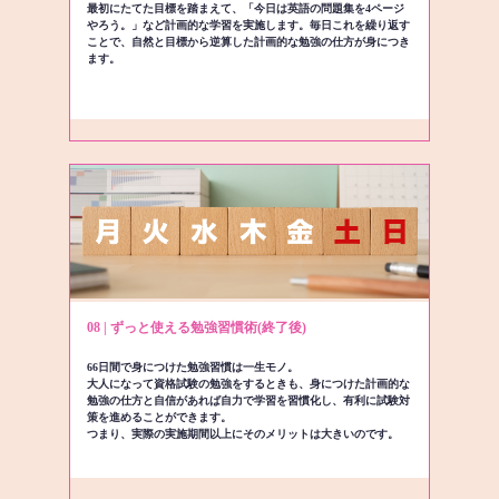
最初にたてた目標を踏まえて、「今日は英語の問題集を4ページ
やろう。」など計画的な学習を実施します。毎日これを繰り返す
ことで、自然と目標から逆算した計画的な勉強の仕方が身につき
ます。
08 | ずっと使える勉強習慣術(終了後)
66日間で身につけた勉強習慣は一生モノ。
大人になって資格試験の勉強をするときも、身につけた計画的な
勉強の仕方と自信があれば自力で学習を習慣化し、有利に試験対
策を進めることができます。
つまり、実際の実施期間以上にそのメリットは大きいのです。