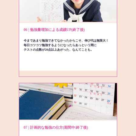
06 | 勉強量増加による成績UP(終了後)
今まであまり勉強できてなかったからこそ、伸び代は無限大！
毎日コツコツ勉強するようになったらあっという間に
テストの点数が20点以上あがった、なんてことも。
07 | 計画的な勉強の仕方(期間中/終了後)