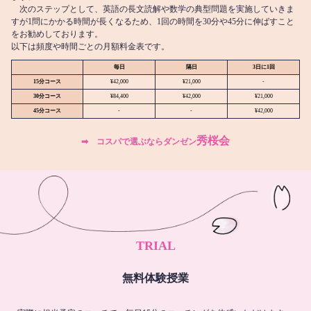
次のステップとして、英語の長文読解や数学の典型問題を実施していきま
すが1問にかかる時間が長くなるため、1回の時間を30分や45分に伸ばすこと
をお勧めしております。
以下は頻度や時間ごとの月額料金表です。
毎日
隔日
3日に1回
15分コース
¥42,000
¥21,000
-
30分コース
¥84,400
¥42,000
¥21,000
45分コース
-
-
¥42,000
秀桜会
➡︎ コスパで選ぶならダンゼン
TRIAL
無料体験授業