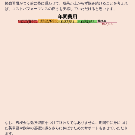
勉強習慣がつく前に塾に通わせて、成果が上がらず悩み続けることを考えれ
ば、コストパフォーマンスの良さを実感していただけると思います。
年間費用
¥592,920
I個別指導学院
T個別指導学院
家庭教師T
家庭教師M
秀桜会
¥437,531
¥425,652
¥361,815
¥92,400
なお、秀桜会は勉強習慣をつけて終わりではありません。期間中に身につけ
た英単語や数学の基礎知識をさらに伸ばすためのサポートもさせていただき
ます。