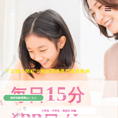
下北郡大間町で勉強習慣専門家庭教師
15
毎日
分
無料体験授業はこちら
公式LINE
66
×
日で
小学生・中学生・高校生
対象