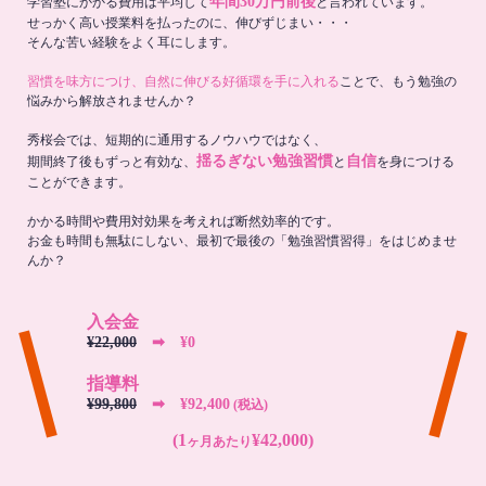
年間30万円前後
学習塾にかかる費用は平均して
と言われています。
せっかく高い授業料を払ったのに、伸びずじまい・・・
そんな苦い経験をよく耳にします。
習慣を味方につけ、自然に伸びる好循環を手に入れる
ことで、もう勉強の
悩みから解放されませんか？
秀桜会では、短期的に通用するノウハウではなく、
揺るぎない勉強習慣
自信
期間終了後もずっと有効な、
と
を身につける
ことができます。
かかる時間や費用対効果を考えれば断然効率的です。
お金も時間も無駄にしない、最初で最後の「勉強習慣習得」をはじめませ
んか？
入会金
¥22,000
➡︎ ¥0
指導料
¥99,800
➡︎ ¥92,400
(税込)
(1
¥42,000)
ヶ月あたり