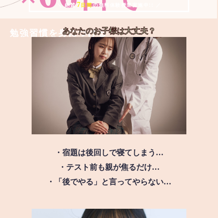
7
＼ 絶賛
日間
の無料体験授業実施中!! ／
あなたのお子様は
大丈夫？
勉強習慣を身につける
・宿題は後回しで寝てしまう…
・テスト前も親が焦るだけ…
・「後でやる」と言ってやらない…