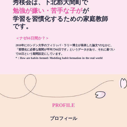
秀桜会は、下北郡大間町で
勉強が嫌い・苦手な子が
が
学習を習慣化するための家庭教師
です。
＜ナゼ66日間か？＞
2010年にロンドン大学のフィリッパ・ラリー博士が発表した論文*のなかに、
「習慣化に必要な期間が平均で66日です」というデータがあり、それに基づい
て66日という期間設定にしています。
*：
How are habits formed: Modeling habit formation in the real world
PROFILE
プロフィール