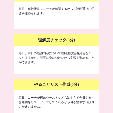
毎日、進捗状況をコーチが確認するから、計画通りに学
習を進められます。
理解度チェック(5分)
毎日、前日の勉強内容について理解度や定着具合をチェ
ックするから、着実に身につけながら学習を進めること
ができます。
やることリスト作成(5分)
毎日、コーチが宿題やテストなども踏まえて今日やるべ
き勉強をリストアップしてくれるから何を勉強すれば良
いか迷いません。