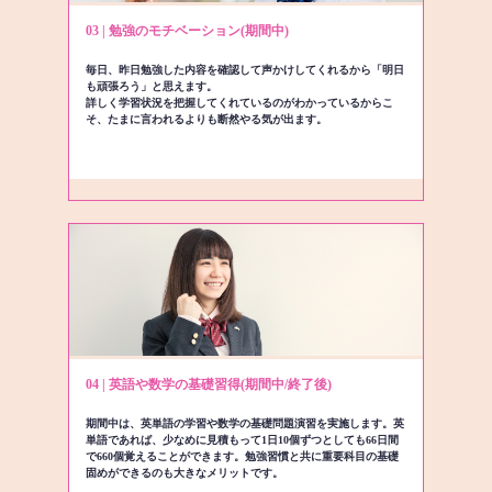
03 | 勉強のモチベーション(期間中)
毎日、昨日勉強した内容を確認して声かけしてくれるから「明日
も頑張ろう」と思えます。
詳しく学習状況を把握してくれているのがわかっているからこ
そ、たまに言われるよりも断然やる気が出ます。
04 | 英語や数学の基礎習得(期間中/終了後)
期間中は、英単語の学習や数学の基礎問題演習を実施します。英
単語であれば、少なめに見積もって1日10個ずつとしても66日間
で660個覚えることができます。勉強習慣と共に重要科目の基礎
固めができるのも大きなメリットです。