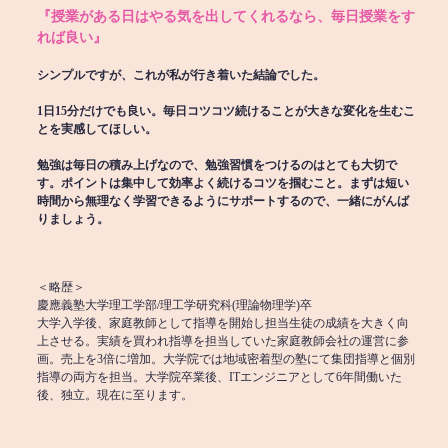
『授業がある日はやる気を出してくれるなら、毎日授業をす
れば良い』
シンプルですが、これが私が行き着いた結論でした。
1日15分だけでも良い。毎日コツコツ続けることが大きな変化を生むこ
とを実感してほしい。
勉強は毎日の積み上げなので、勉強習慣をつけるのはとても大切で
す。ポイントは集中して効率よく続けるコツを掴むこと。まずは短い
時間から無理なく学習できるようにサポートするので、一緒にがんば
りましょう。
＜略歴＞
慶應義塾大学理工学部/理工学研究科(理論物理学)卒
大学入学後、家庭教師として指導を開始し担当生徒の成績を大きく向
上させる。実績を買われ指導を担当していた家庭教師会社の運営に参
画。売上を3倍に増加。大学院では地域密着型の塾にて集団指導と個別
指導の両方を担当。大学院卒業後、ITエンジニアとして6年間働いた
後、独立。現在に至ります。