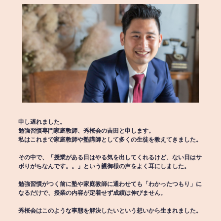
申し遅れました。
勉強習慣専門家庭教師、秀桜会の吉田と申します。
私はこれまで家庭教師や塾講師として多くの生徒を教えてきました。
その中で、「授業がある日はやる気を出してくれるけど、ない日はサ
ボりがちなんです。。」という親御様の声をよく耳にしました。
勉強習慣がつく前に塾や家庭教師に通わせても「わかったつもり」に
なるだけで、授業の内容が定着せず成績は伸びません。
秀桜会はこのような事態を解決したいという想いから生まれました。