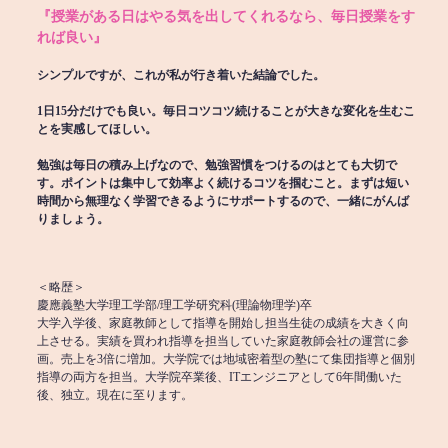
『授業がある日はやる気を出してくれるなら、毎日授業をす
れば良い』
シンプルですが、これが私が行き着いた結論でした。
1日15分だけでも良い。毎日コツコツ続けることが大きな変化を生むこ
とを実感してほしい。
勉強は毎日の積み上げなので、勉強習慣をつけるのはとても大切で
す。ポイントは集中して効率よく続けるコツを掴むこと。まずは短い
時間から無理なく学習できるようにサポートするので、一緒にがんば
りましょう。
＜略歴＞
慶應義塾大学理工学部/理工学研究科(理論物理学)卒
大学入学後、家庭教師として指導を開始し担当生徒の成績を大きく向
上させる。実績を買われ指導を担当していた家庭教師会社の運営に参
画。売上を3倍に増加。大学院では地域密着型の塾にて集団指導と個別
指導の両方を担当。大学院卒業後、ITエンジニアとして6年間働いた
後、独立。現在に至ります。