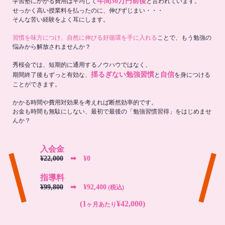
年間30万円前後
学習塾にかかる費用は平均して
と言われています。
せっかく高い授業料を払ったのに、伸びずじまい・・・
そんな苦い経験をよく耳にします。
習慣を味方につけ、自然に伸びる好循環を手に入れる
ことで、もう勉強の
悩みから解放されませんか？
秀桜会では、短期的に通用するノウハウではなく、
揺るぎない勉強習慣
自信
期間終了後もずっと有効な、
と
を身につける
ことができます。
かかる時間や費用対効果を考えれば断然効率的です。
お金も時間も無駄にしない、最初で最後の「勉強習慣習得」をはじめませ
んか？
入会金
¥22,000
➡︎ ¥0
指導料
¥99,800
➡︎ ¥92,400
(税込)
(1
¥42,000)
ヶ月あたり