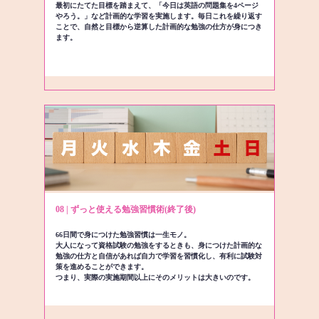
最初にたてた目標を踏まえて、「今日は英語の問題集を4ページ
やろう。」など計画的な学習を実施します。毎日これを繰り返す
ことで、自然と目標から逆算した計画的な勉強の仕方が身につき
ます。
08 | ずっと使える勉強習慣術(終了後)
66日間で身につけた勉強習慣は一生モノ。
大人になって資格試験の勉強をするときも、身につけた計画的な
勉強の仕方と自信があれば自力で学習を習慣化し、有利に試験対
策を進めることができます。
つまり、実際の実施期間以上にそのメリットは大きいのです。