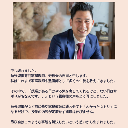
申し遅れました。
勉強習慣専門家庭教師、秀桜会の吉田と申します。
私はこれまで家庭教師や塾講師として多くの生徒を教えてきました。
その中で、「授業がある日はやる気を出してくれるけど、ない日はサ
ボりがちなんです。。」という親御様の声をよく耳にしました。
勉強習慣がつく前に塾や家庭教師に通わせても「わかったつもり」に
なるだけで、授業の内容が定着せず成績は伸びません。
秀桜会はこのような事態を解決したいという想いから生まれました。