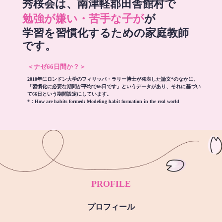
秀桜会は、南津軽郡田舎館村で
勉強が嫌い・苦手な子が
が
学習を習慣化するための家庭教師
です。
＜ナゼ66日間か？＞
2010年にロンドン大学のフィリッパ・ラリー博士が発表した論文*のなかに、
「習慣化に必要な期間が平均で66日です」というデータがあり、それに基づい
て66日という期間設定にしています。
*：
How are habits formed: Modeling habit formation in the real world
PROFILE
プロフィール