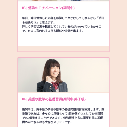
03 | 勉強のモチベーション(期間中)
毎日、昨日勉強した内容を確認して声かけしてくれるから「明日
も頑張ろう」と思えます。
詳しく学習状況を把握してくれているのがわかっているからこ
そ、たまに言われるよりも断然やる気が出ます。
04 | 英語や数学の基礎習得(期間中/終了後)
期間中は、英単語の学習や数学の基礎問題演習を実施します。英
単語であれば、少なめに見積もって1日10個ずつとしても66日間
で660個覚えることができます。勉強習慣と共に重要科目の基礎
固めができるのも大きなメリットです。