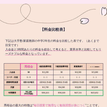
【料金比較表】
下記は大手塾/家庭教師の中学2年生の料金を比較した表です。（あくまで
目安です）
入会金と1時間あたりの料金を総合して考えると、業界水準と比較してもリ
ーズナブルな料金となっています。
秀桜会
I個別指導学院
T個別指導学院
家庭教師T
オンライン
家庭教師M
入会金
¥0
¥13,200
¥0
¥10,500
¥15,000
コーチ：生徒
1：1
1：1
1：1
1：1
1：1
授業時間/頻度
1回15分/毎日
1回50分/月4回
1回60分/月4回
1回90分/月4回
1回80分/月4回
月謝
ー
¥12,700
¥34,560
¥28,000
¥23,936
¥92,400
年間費用
¥361,815
¥592,920
¥437,531
¥425,652
(66日完結)
秀桜会の最大の特徴は“
毎日授業で無理なく勉強習慣が身につく
”ことです。