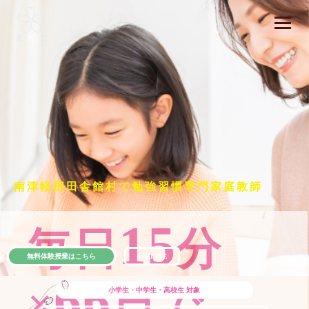
南津軽郡田舎館村で勉強習慣専門家庭教師
15
毎日
分
無料体験授業はこちら
公式LINE
66
×
日で
小学生・中学生・高校生
対象