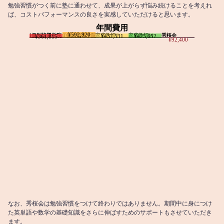
勉強習慣がつく前に塾に通わせて、成果が上がらず悩み続けることを考えれ
ば、コストパフォーマンスの良さを実感していただけると思います。
年間費用
¥592,920
I個別指導学院
T個別指導学院
家庭教師T
家庭教師M
秀桜会
¥437,531
¥425,652
¥361,815
¥92,400
なお、秀桜会は勉強習慣をつけて終わりではありません。期間中に身につけ
た英単語や数学の基礎知識をさらに伸ばすためのサポートもさせていただき
ます。