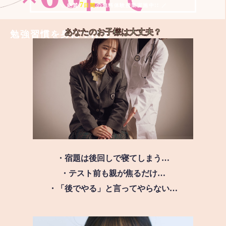
7
＼ 絶賛
日間
の無料体験授業実施中!! ／
あなたのお子様は
大丈夫？
勉強習慣を身につける
・宿題は後回しで寝てしまう…
・テスト前も親が焦るだけ…
・「後でやる」と言ってやらない…