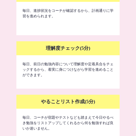
毎日、進捗状況をコーチが確認するから、計画通りに学
習を進められます。
理解度チェック(5分)
毎日、前日の勉強内容について理解度や定着具合をチェ
ックするから、着実に身につけながら学習を進めること
ができます。
やることリスト作成(5分)
毎日、コーチが宿題やテストなども踏まえて今日やるべ
き勉強をリストアップしてくれるから何を勉強すれば良
いか迷いません。