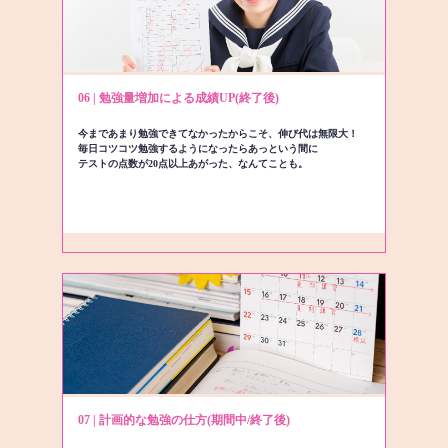
06 | 勉強量増加による成績UP(終了後)
今まであまり勉強できてなかったからこそ、伸び代は無限大！
毎日コツコツ勉強するようになったらあっという間に
テストの点数が20点以上あがった、なんてことも。
07 | 計画的な勉強の仕方(期間中/終了後)