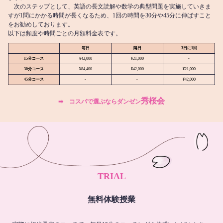
次のステップとして、英語の長文読解や数学の典型問題を実施していきま
すが1問にかかる時間が長くなるため、1回の時間を30分や45分に伸ばすこと
をお勧めしております。
以下は頻度や時間ごとの月額料金表です。
毎日
隔日
3日に1回
15分コース
¥42,000
¥21,000
-
30分コース
¥84,400
¥42,000
¥21,000
45分コース
-
-
¥42,000
秀桜会
➡︎ コスパで選ぶならダンゼン
TRIAL
無料体験授業