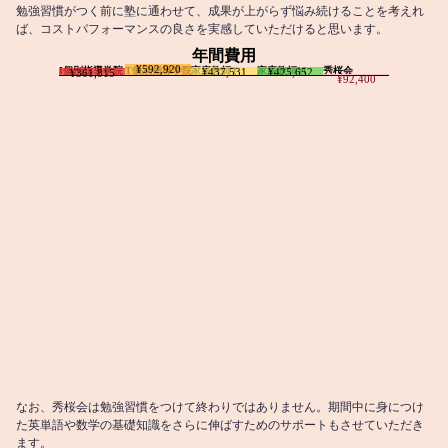
勉強習慣がつく前に塾に通わせて、成果が上がらず悩み続けることを考えれ
ば、コストパフォーマンスの良さを実感していただけると思います。
年間費用
¥592,920
I個別指導学院
T個別指導学院
家庭教師T
家庭教師M
秀桜会
¥437,531
¥425,652
¥361,815
¥92,400
なお、秀桜会は勉強習慣をつけて終わりではありません。期間中に身につけ
た英単語や数学の基礎知識をさらに伸ばすためのサポートもさせていただき
ます。