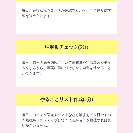
毎日、進捗状況をコーチが確認するから、計画通りに学
習を進められます。
理解度チェック(5分)
毎日、前日の勉強内容について理解度や定着具合をチェ
ックするから、着実に身につけながら学習を進めること
ができます。
やることリスト作成(5分)
毎日、コーチが宿題やテストなども踏まえて今日やるべ
き勉強をリストアップしてくれるから何を勉強すれば良
いか迷いません。