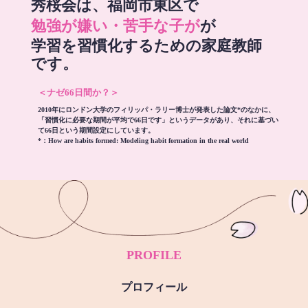
秀桜会は、福岡市東区で
勉強が嫌い・苦手な子が
が
学習を習慣化するための家庭教師
です。
＜ナゼ66日間か？＞
2010年にロンドン大学のフィリッパ・ラリー博士が発表した論文*のなかに、
「習慣化に必要な期間が平均で66日です」というデータがあり、それに基づい
て66日という期間設定にしています。
*：
How are habits formed: Modeling habit formation in the real world
PROFILE
プロフィール