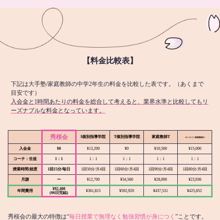
【料金比較表】
下記は大手塾/家庭教師の中学2年生の料金を比較した表です。（あくまで
目安です）
入会金と1時間あたりの料金を総合して考えると、業界水準と比較してもリ
ーズナブルな料金となっています。
秀桜会
I個別指導学院
T個別指導学院
家庭教師T
オンライン
家庭教師M
入会金
¥0
¥13,200
¥0
¥10,500
¥15,000
コーチ：生徒
1：1
1：1
1：1
1：1
1：1
授業時間/頻度
1回15分/毎日
1回50分/月4回
1回60分/月4回
1回90分/月4回
1回80分/月4回
月謝
ー
¥12,700
¥34,560
¥28,000
¥23,936
¥92,400
年間費用
¥361,815
¥592,920
¥437,531
¥425,652
(66日完結)
秀桜会の最大の特徴は“
毎日授業で無理なく勉強習慣が身につく
”ことです。