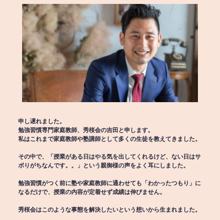
申し遅れました。
勉強習慣専門家庭教師、秀桜会の吉田と申します。
私はこれまで家庭教師や塾講師として多くの生徒を教えてきました。
その中で、「授業がある日はやる気を出してくれるけど、ない日はサ
ボりがちなんです。。」という親御様の声をよく耳にしました。
勉強習慣がつく前に塾や家庭教師に通わせても「わかったつもり」に
なるだけで、授業の内容が定着せず成績は伸びません。
秀桜会はこのような事態を解決したいという想いから生まれました。