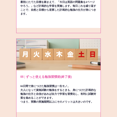
最初にたてた目標を踏まえて、「今日は英語の問題集を4ページ
やろう。」など計画的な学習を実施します。毎日これを繰り返す
ことで、自然と目標から逆算した計画的な勉強の仕方が身につき
ます。
08 | ずっと使える勉強習慣術(終了後)
66日間で身につけた勉強習慣は一生モノ。
大人になって資格試験の勉強をするときも、身につけた計画的な
勉強の仕方と自信があれば自力で学習を習慣化し、有利に試験対
策を進めることができます。
つまり、実際の実施期間以上にそのメリットは大きいのです。