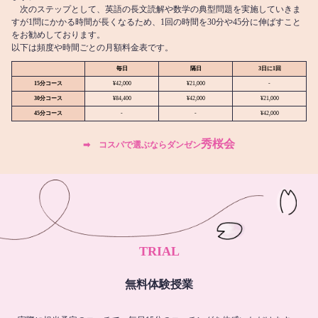
次のステップとして、英語の長文読解や数学の典型問題を実施していきま
すが1問にかかる時間が長くなるため、1回の時間を30分や45分に伸ばすこと
をお勧めしております。
以下は頻度や時間ごとの月額料金表です。
毎日
隔日
3日に1回
15分コース
¥42,000
¥21,000
-
30分コース
¥84,400
¥42,000
¥21,000
45分コース
-
-
¥42,000
秀桜会
➡︎ コスパで選ぶならダンゼン
TRIAL
無料体験授業