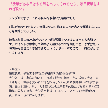
『授業がある日はやる気を出してくれるなら、毎日授業をす
れば良い』
シンプルですが、これが私が行き着いた結論でした。
1日15分だけでも良い。毎日コツコツ続けることが大きな変化を生むこ
とを実感してほしい。
勉強は毎日の積み上げなので、勉強習慣をつけるのはとても大切で
す。ポイントは集中して効率よく続けるコツを掴むこと。まずは短い
時間から無理なく学習できるようにサポートするので、一緒にがんば
りましょう。
＜略歴＞
慶應義塾大学理工学部/理工学研究科(理論物理学)卒
大学入学後、家庭教師として指導を開始し担当生徒の成績を大きく向
上させる。実績を買われ指導を担当していた家庭教師会社の運営に参
画。売上を3倍に増加。大学院では地域密着型の塾にて集団指導と個別
指導の両方を担当。大学院卒業後、ITエンジニアとして6年間働いた
後、独立。現在に至ります。