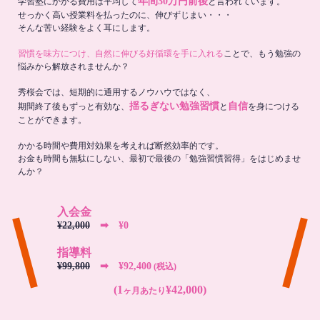
年間30万円前後
学習塾にかかる費用は平均して
と言われています。
せっかく高い授業料を払ったのに、伸びずじまい・・・
そんな苦い経験をよく耳にします。
習慣を味方につけ、自然に伸びる好循環を手に入れる
ことで、もう勉強の
悩みから解放されませんか？
秀桜会では、短期的に通用するノウハウではなく、
揺るぎない勉強習慣
自信
期間終了後もずっと有効な、
と
を身につける
ことができます。
かかる時間や費用対効果を考えれば断然効率的です。
お金も時間も無駄にしない、最初で最後の「勉強習慣習得」をはじめませ
んか？
入会金
¥22,000
➡︎ ¥0
指導料
¥99,800
➡︎ ¥92,400
(税込)
(1
¥42,000)
ヶ月あたり