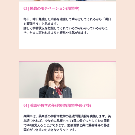
03 | 勉強のモチベーション(期間中)
毎日、昨日勉強した内容を確認して声かけしてくれるから「明日
も頑張ろう」と思えます。
詳しく学習状況を把握してくれているのがわかっているからこ
そ、たまに言われるよりも断然やる気が出ます。
04 | 英語や数学の基礎習得(期間中/終了後)
期間中は、英単語の学習や数学の基礎問題演習を実施します。英
単語であれば、少なめに見積もって1日10個ずつとしても66日間
で660個覚えることができます。勉強習慣と共に重要科目の基礎
固めができるのも大きなメリットです。