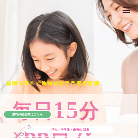
福岡市東区で勉強習慣専門家庭教師
15
毎日
分
無料体験授業はこちら
公式LINE
66
×
日で
小学生・中学生・高校生
対象