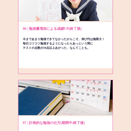
06 | 勉強量増加による成績UP(終了後)
今まであまり勉強できてなかったからこそ、伸び代は無限大！
毎日コツコツ勉強するようになったらあっという間に
テストの点数が20点以上あがった、なんてことも。
07 | 計画的な勉強の仕方(期間中/終了後)