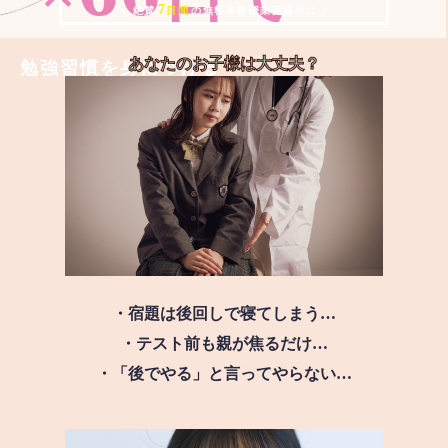
7
＼ 絶賛
日間
の無料体験授業実施中!! ／
あなたのお子様は
大丈夫？
勉強習慣を身につける
・宿題は後回しで寝てしまう…
・テスト前も親が焦るだけ…
・「後でやる」と言ってやらない…