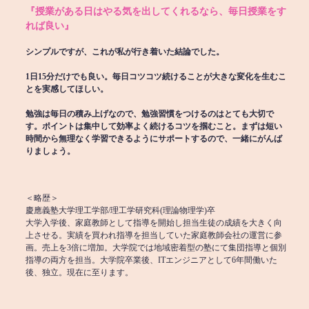
『授業がある日はやる気を出してくれるなら、毎日授業をす
れば良い』
シンプルですが、これが私が行き着いた結論でした。
1日15分だけでも良い。毎日コツコツ続けることが大きな変化を生むこ
とを実感してほしい。
勉強は毎日の積み上げなので、勉強習慣をつけるのはとても大切で
す。ポイントは集中して効率よく続けるコツを掴むこと。まずは短い
時間から無理なく学習できるようにサポートするので、一緒にがんば
りましょう。
＜略歴＞
慶應義塾大学理工学部/理工学研究科(理論物理学)卒
大学入学後、家庭教師として指導を開始し担当生徒の成績を大きく向
上させる。実績を買われ指導を担当していた家庭教師会社の運営に参
画。売上を3倍に増加。大学院では地域密着型の塾にて集団指導と個別
指導の両方を担当。大学院卒業後、ITエンジニアとして6年間働いた
後、独立。現在に至ります。