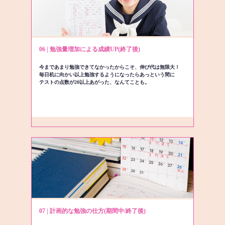
06 | 勉強量増加による成績UP(終了後)
今まであまり勉強できてなかったからこそ、伸び代は無限大！
毎日机に向かい以上勉強するようになったらあっという間に
テストの点数が20以上あがった、なんてことも。
07 | 計画的な勉強の仕方(期間中/終了後)