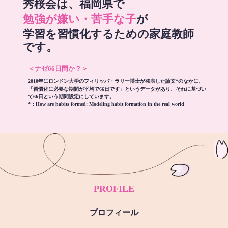
秀桜会は、福岡県で
勉強が嫌い・苦手な子
が
学習を習慣化するための家庭教師
です。
＜ナゼ66日間か？＞
2010年にロンドン大学のフィリッパ・ラリー博士が発表した論文*のなかに、
「習慣化に必要な期間が平均で66日です」というデータがあり、それに基づい
て66日という期間設定にしています。
*：
How are habits formed: Modeling habit formation in the real world
PROFILE
プロフィール