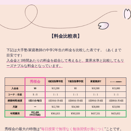
【料金比較表】
下記は大手塾/家庭教師の中学2年生の料金を比較した表です。（あくまで
目安です）
入会金と1時間あたりの料金を総合して考えると、業界水準と比較してもリ
ーズナブルな料金となっています。
秀桜会
I個別指導学院
T個別指導学院
家庭教師T
オンライン
家庭教師M
入会金
¥0
¥13,200
¥0
¥10,500
¥15,000
コーチ：生徒
1：1
1：1
1：1
1：1
1：1
授業時間/頻度
1回15分/毎日
1回50分/月4回
1回60分/月4回
1回90分/月4回
1回80分/月4回
月謝
ー
¥12,700
¥34,560
¥28,000
¥23,936
¥92,400
年間費用
¥361,815
¥592,920
¥437,531
¥425,652
(66日完結)
秀桜会の最大の特徴は“
毎日授業で無理なく勉強習慣が身につく
”ことです。