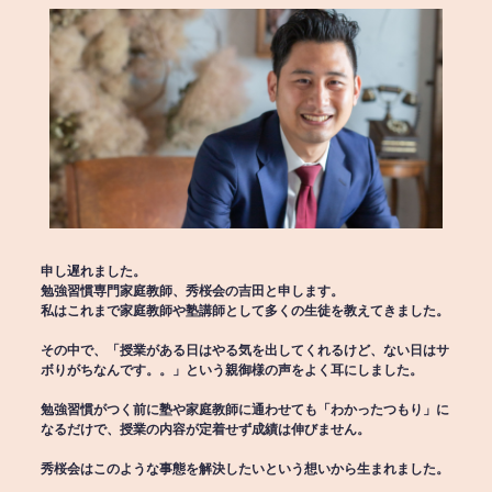
申し遅れました。
勉強習慣専門家庭教師、秀桜会の吉田と申します。
私はこれまで家庭教師や塾講師として多くの生徒を教えてきました。
その中で、「授業がある日はやる気を出してくれるけど、ない日はサ
ボりがちなんです。。」という親御様の声をよく耳にしました。
勉強習慣がつく前に塾や家庭教師に通わせても「わかったつもり」に
なるだけで、授業の内容が定着せず成績は伸びません。
秀桜会はこのような事態を解決したいという想いから生まれました。