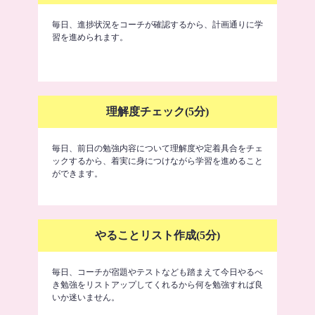
毎日、進捗状況をコーチが確認するから、計画通りに学
習を進められます。
理解度チェック(5分)
毎日、前日の勉強内容について理解度や定着具合をチェ
ックするから、着実に身につけながら学習を進めること
ができます。
やることリスト作成(5分)
毎日、コーチが宿題やテストなども踏まえて今日やるべ
き勉強をリストアップしてくれるから何を勉強すれば良
いか迷いません。