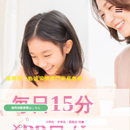
福岡県で勉強習慣専門家庭教師
15
毎日
分
無料体験授業はこちら
公式LINE
66
×
日で
小学生・中学生・高校生
対象