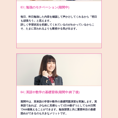
03 | 勉強のモチベーション(期間中)
毎日、昨日勉強した内容を確認して声かけしてくれるから「明日
も頑張ろう」と思えます。
詳しく学習状況を把握してくれているのがわかっているからこ
そ、たまに言われるよりも断然やる気が出ます。
04 | 英語や数学の基礎習得(期間中/終了後)
期間中は、英単語の学習や数学の基礎問題演習を実施します。英
単語であれば、少なめに見積もって1日10個ずつとしても66日間
で660個覚えることができます。勉強習慣と共に重要科目の基礎
固めができるのも大きなメリットです。