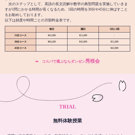
次のステップとして、英語の長文読解や数学の典型問題を実施していきま
すが1問にかかる時間が長くなるため、1回の時間を30分や45分に伸ばすこと
をお勧めしております。
以下は頻度や時間ごとの月額料金表です。
毎日
隔日
3日に1回
15分コース
¥42,000
¥21,000
-
30分コース
¥84,400
¥42,000
¥21,000
45分コース
-
-
¥42,000
秀桜会
➡︎ コスパで選ぶならダンゼン
TRIAL
無料体験授業