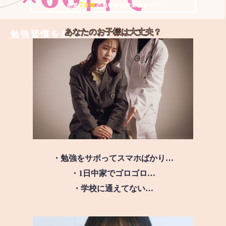
7
＼ 絶賛
日間
の無料体験授業実施中!! ／
あなたのお子様は
大丈夫？
勉強習慣を身につける
・勉強をサボってスマホばかり…
・1日中家でゴロゴロ…
・学校に通えてない…