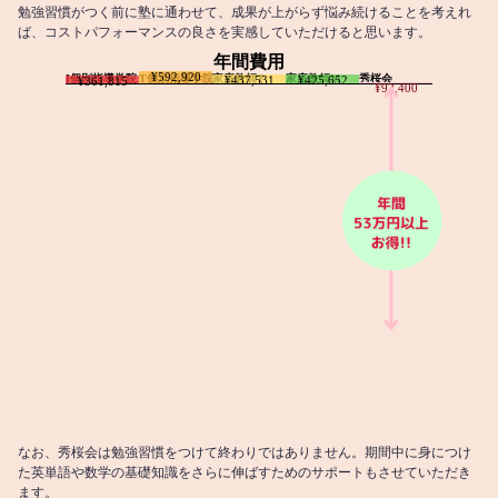
勉強習慣がつく前に塾に通わせて、成果が上がらず悩み続けることを考えれ
ば、コストパフォーマンスの良さを実感していただけると思います。
年間費用
¥592,920
I個別指導学院
T個別指導学院
家庭教師T
家庭教師M
秀桜会
¥437,531
¥425,652
¥361,815
¥92,400
なお、秀桜会は勉強習慣をつけて終わりではありません。期間中に身につけ
た英単語や数学の基礎知識をさらに伸ばすためのサポートもさせていただき
ます。