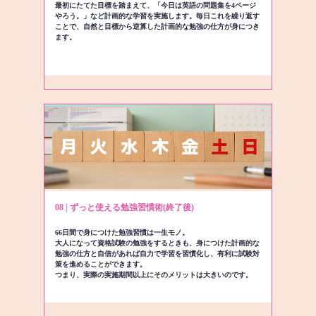
最初にたてた目標を踏まえて、「今日は英語の問題集を4ページ
やろう。」など計画的な学習を実施します。毎日これを繰り返す
ことで、自然と目標から逆算した計画的な勉強の仕方が身につき
ます。
08 | ずっと使える勉強習慣術(終了後)
66日間で身につけた勉強習慣は一生モノ。
大人になって資格試験の勉強をするときも、身につけた計画的な
勉強の仕方と自信があれば自力で学習を習慣化し、有利に試験対
策を進めることができます。
つまり、実際の実施期間以上にそのメリットは大きいのです。