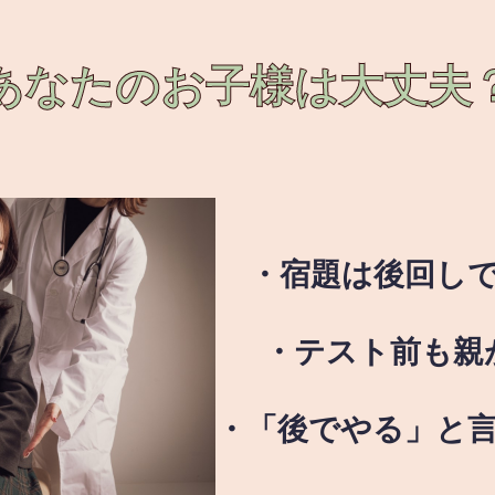
あなたのお子様は
大丈夫
・宿題は後回し
・テスト前も親
・「後でやる」と