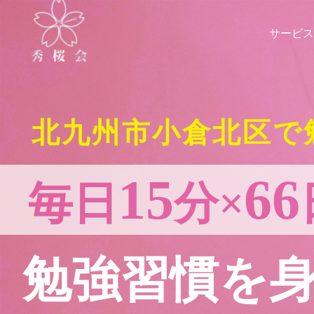
サービス
北九州市小倉北区で
15
66
毎日
分×
勉強習慣を