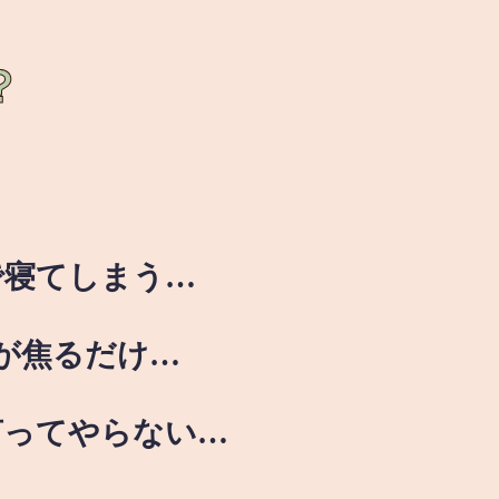
？
で寝てしまう…
が焦るだけ…
言ってやらない…