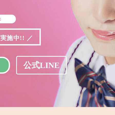
象
施中!! ／
公式LINE