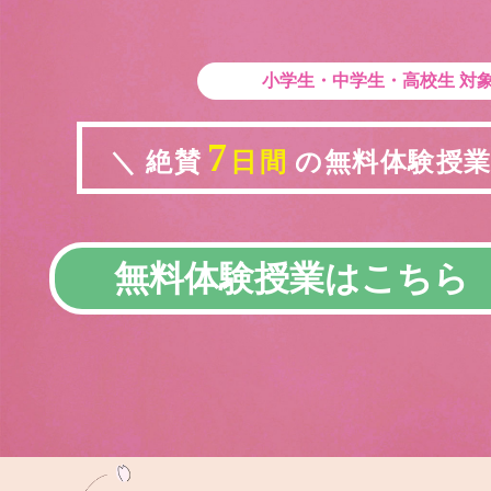
小学生・中学生・高校生
対
7
＼ 絶賛
日間
の無料体験授業実
無料体験授業はこちら