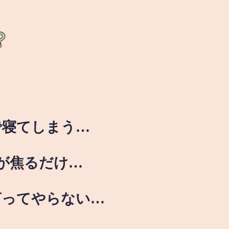
？
で寝てしまう…
が焦るだけ…
言ってやらない…