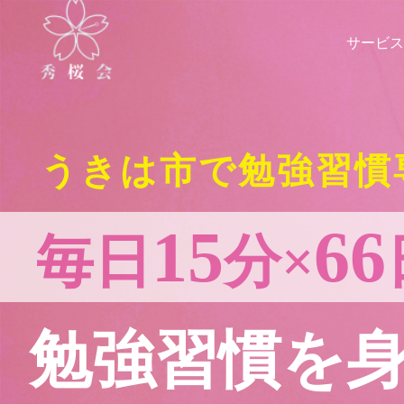
サービス
うきは市で勉強習慣
15
66
毎日
分×
勉強習慣を