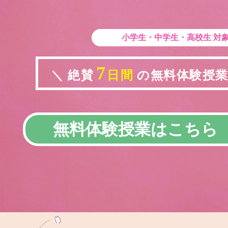
小学生・中学生・高校生
対
7
＼ 絶賛
日間
の無料体験授業実
無料体験授業はこちら