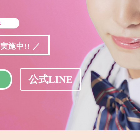
象
施中!! ／
公式LINE