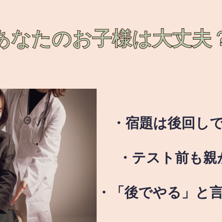
あなたのお子様は
大丈夫
・宿題は後回し
・テスト前も親
・「後でやる」と