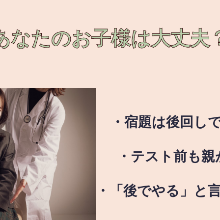
あなたのお子様は
大丈夫
・宿題は後回し
・テスト前も親
・「後でやる」と