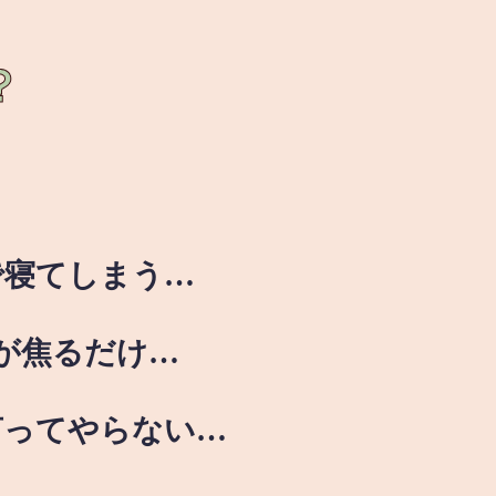
？
で寝てしまう…
が焦るだけ…
言ってやらない…