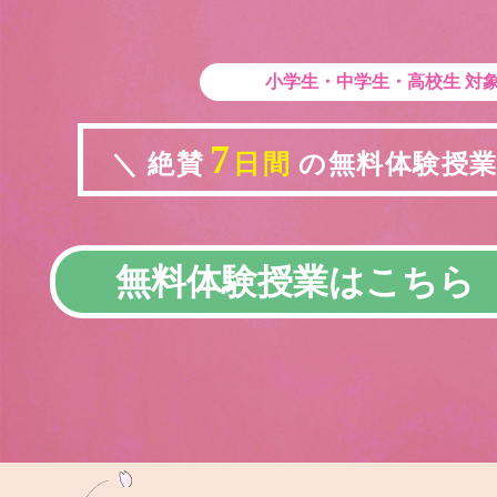
小学生・中学生・高校生
対
7
＼ 絶賛
日間
の無料体験授業実
無料体験授業はこちら