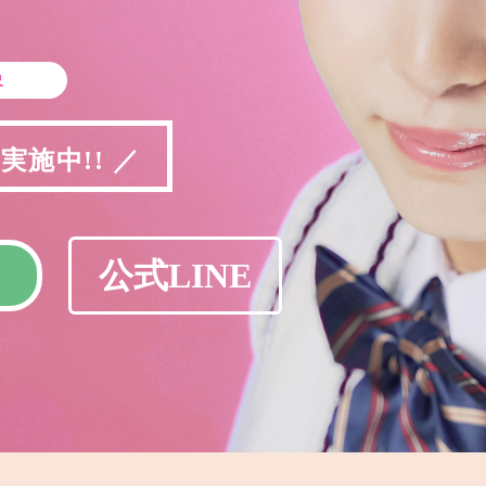
象
施中!! ／
公式LINE