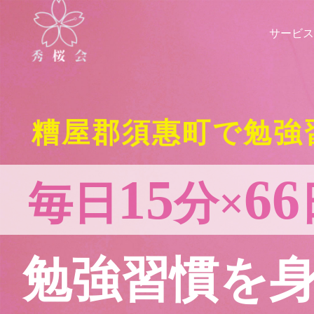
サービス
糟屋郡須惠町で勉強
15
66
毎日
分×
勉強習慣を