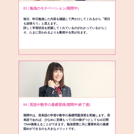
03 | 勉強のモチベーション(期間中)
毎日、昨日勉強した内容を確認して声かけしてくれるから「明日
も頑張ろう」と思えます。
詳しく学習状況を把握してくれているのがわかっているからこ
そ、たまに言われるよりも断然やる気が出ます。
04 | 英語や数学の基礎習得(期間中/終了後)
期間中は、英単語の学習や数学の基礎問題演習を実施します。英
単語であれば、少なめに見積もって1日10個ずつとしても66日間
で660個覚えることができます。勉強習慣と共に重要科目の基礎
固めができるのも大きなメリットです。