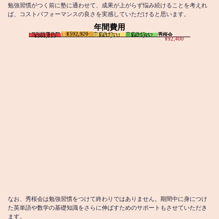
勉強習慣がつく前に塾に通わせて、成果が上がらず悩み続けることを考えれ
ば、コストパフォーマンスの良さを実感していただけると思います。
年間費用
¥592,920
I個別指導学院
T個別指導学院
家庭教師T
家庭教師M
秀桜会
¥437,531
¥425,652
¥361,815
¥92,400
なお、秀桜会は勉強習慣をつけて終わりではありません。期間中に身につけ
た英単語や数学の基礎知識をさらに伸ばすためのサポートもさせていただき
ます。