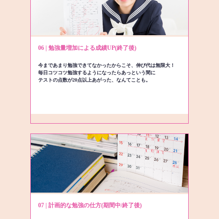
06 | 勉強量増加による成績UP(終了後)
今まであまり勉強できてなかったからこそ、伸び代は無限大！
毎日コツコツ勉強するようになったらあっという間に
テストの点数が20点以上あがった、なんてことも。
07 | 計画的な勉強の仕方(期間中/終了後)