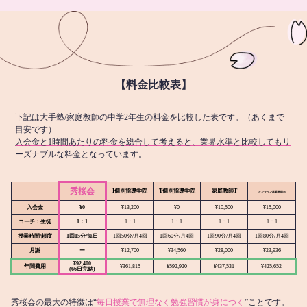
【料金比較表】
下記は大手塾/家庭教師の中学2年生の料金を比較した表です。（あくまで
目安です）
入会金と1時間あたりの料金を総合して考えると、業界水準と比較してもリ
ーズナブルな料金となっています。
秀桜会
I個別指導学院
T個別指導学院
家庭教師T
オンライン
家庭教師M
入会金
¥0
¥13,200
¥0
¥10,500
¥15,000
コーチ：生徒
1：1
1：1
1：1
1：1
1：1
授業時間/頻度
1回15分/毎日
1回50分/月4回
1回60分/月4回
1回90分/月4回
1回80分/月4回
月謝
ー
¥12,700
¥34,560
¥28,000
¥23,936
¥92,400
年間費用
¥361,815
¥592,920
¥437,531
¥425,652
(66日完結)
秀桜会の最大の特徴は“
毎日授業で無理なく勉強習慣が身につく
”ことです。