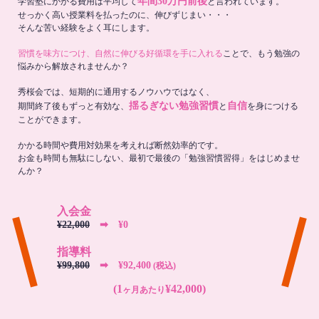
年間30万円前後
学習塾にかかる費用は平均して
と言われています。
せっかく高い授業料を払ったのに、伸びずじまい・・・
そんな苦い経験をよく耳にします。
習慣を味方につけ、自然に伸びる好循環を手に入れる
ことで、もう勉強の
悩みから解放されませんか？
秀桜会では、短期的に通用するノウハウではなく、
揺るぎない勉強習慣
自信
期間終了後もずっと有効な、
と
を身につける
ことができます。
かかる時間や費用対効果を考えれば断然効率的です。
お金も時間も無駄にしない、最初で最後の「勉強習慣習得」をはじめませ
んか？
入会金
¥22,000
➡︎ ¥0
指導料
¥99,800
➡︎ ¥92,400
(税込)
(1
¥42,000)
ヶ月あたり