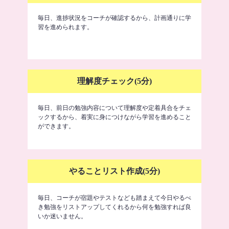
毎日、進捗状況をコーチが確認するから、計画通りに学
習を進められます。
理解度チェック(5分)
毎日、前日の勉強内容について理解度や定着具合をチェ
ックするから、着実に身につけながら学習を進めること
ができます。
やることリスト作成(5分)
毎日、コーチが宿題やテストなども踏まえて今日やるべ
き勉強をリストアップしてくれるから何を勉強すれば良
いか迷いません。