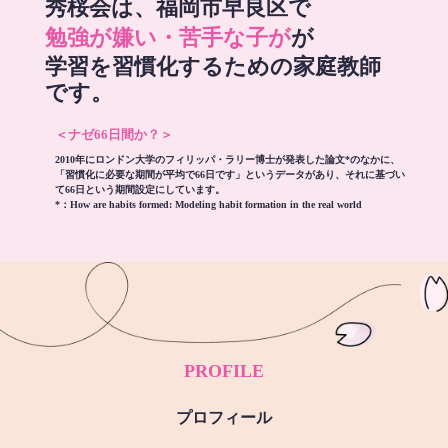
秀桜会は、福岡市早良区で
勉強が嫌い・苦手な子が
が
学習を習慣化するための家庭教師
です。
＜ナゼ66日間か？＞
2010年にロンドン大学のフィリッパ・ラリー博士が発表した論文*のなかに、
「習慣化に必要な期間が平均で66日です」というデータがあり、それに基づい
て66日という期間設定にしています。
*：
How are habits formed: Modeling habit formation in the real world
PROFILE
プロフィール