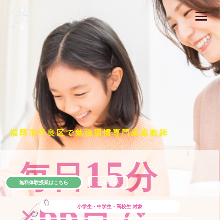
福岡市早良区で勉強習慣専門家庭教師
15
毎日
分
無料体験授業はこちら
公式LINE
66
×
日で
小学生・中学生・高校生
対象