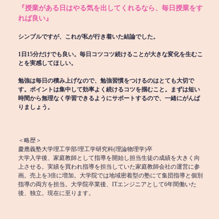
『授業がある日はやる気を出してくれるなら、毎日授業をす
れば良い』
シンプルですが、これが私が行き着いた結論でした。
1日15分だけでも良い。毎日コツコツ続けることが大きな変化を生むこ
とを実感してほしい。
勉強は毎日の積み上げなので、勉強習慣をつけるのはとても大切で
す。ポイントは集中して効率よく続けるコツを掴むこと。まずは短い
時間から無理なく学習できるようにサポートするので、一緒にがんば
りましょう。
＜略歴＞
慶應義塾大学理工学部/理工学研究科(理論物理学)卒
大学入学後、家庭教師として指導を開始し担当生徒の成績を大きく向
上させる。実績を買われ指導を担当していた家庭教師会社の運営に参
画。売上を3倍に増加。大学院では地域密着型の塾にて集団指導と個別
指導の両方を担当。大学院卒業後、ITエンジニアとして6年間働いた
後、独立。現在に至ります。