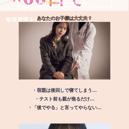
7
＼ 絶賛
日間
の無料体験授業実施中!! ／
あなたのお子様は
大丈夫？
勉強習慣を身につける
・宿題は後回しで寝てしまう…
・テスト前も親が焦るだけ…
・「後でやる」と言ってやらない…