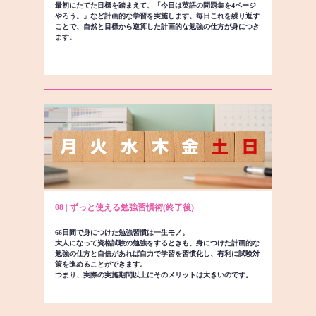
最初にたてた目標を踏まえて、「今日は英語の問題集を4ページ
やろう。」など計画的な学習を実施します。毎日これを繰り返す
ことで、自然と目標から逆算した計画的な勉強の仕方が身につき
ます。
08 | ずっと使える勉強習慣術(終了後)
66日間で身につけた勉強習慣は一生モノ。
大人になって資格試験の勉強をするときも、身につけた計画的な
勉強の仕方と自信があれば自力で学習を習慣化し、有利に試験対
策を進めることができます。
つまり、実際の実施期間以上にそのメリットは大きいのです。