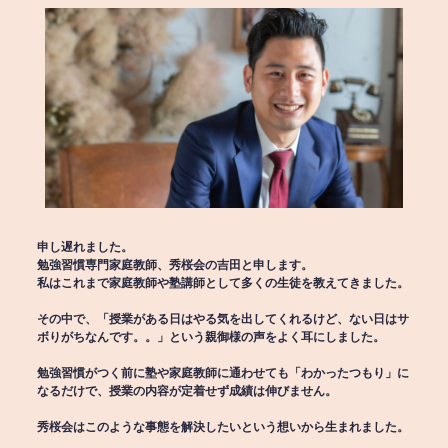
申し遅れました。
勉強習慣専門家庭教師、秀桜会の吉田と申します。
私はこれまで家庭教師や塾講師として多くの生徒を教えてきました。
その中で、「授業がある日はやる気を出してくれるけど、ない日はサ
ボりがちなんです。。」という親御様の声をよく耳にしました。
勉強習慣がつく前に塾や家庭教師に通わせても「わかったつもり」に
なるだけで、授業の内容が定着せず成績は伸びません。
秀桜会はこのような事態を解決したいという想いから生まれました。