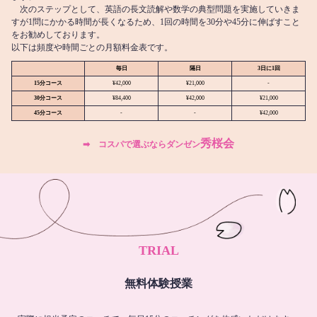
次のステップとして、英語の長文読解や数学の典型問題を実施していきま
すが1問にかかる時間が長くなるため、1回の時間を30分や45分に伸ばすこと
をお勧めしております。
以下は頻度や時間ごとの月額料金表です。
毎日
隔日
3日に1回
15分コース
¥42,000
¥21,000
-
30分コース
¥84,400
¥42,000
¥21,000
45分コース
-
-
¥42,000
秀桜会
➡︎ コスパで選ぶならダンゼン
TRIAL
無料体験授業