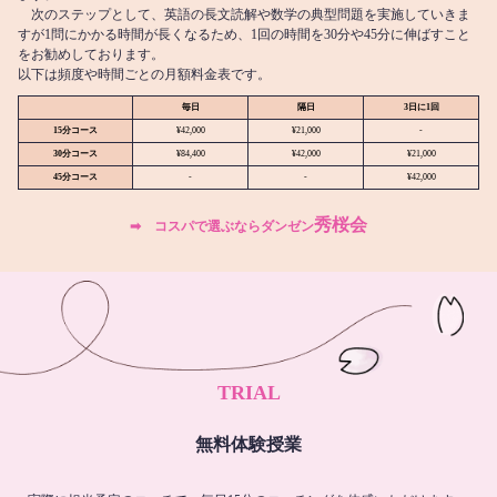
次のステップとして、英語の長文読解や数学の典型問題を実施していきま
すが1問にかかる時間が長くなるため、1回の時間を30分や45分に伸ばすこと
をお勧めしております。
以下は頻度や時間ごとの月額料金表です。
毎日
隔日
3日に1回
15分コース
¥42,000
¥21,000
-
30分コース
¥84,400
¥42,000
¥21,000
45分コース
-
-
¥42,000
秀桜会
➡︎ コスパで選ぶならダンゼン
TRIAL
無料体験授業