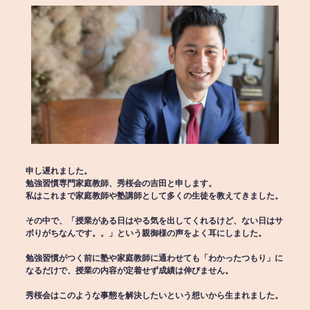
申し遅れました。
勉強習慣専門家庭教師、秀桜会の吉田と申します。
私はこれまで家庭教師や塾講師として多くの生徒を教えてきました。
その中で、「授業がある日はやる気を出してくれるけど、ない日はサ
ボりがちなんです。。」という親御様の声をよく耳にしました。
勉強習慣がつく前に塾や家庭教師に通わせても「わかったつもり」に
なるだけで、授業の内容が定着せず成績は伸びません。
秀桜会はこのような事態を解決したいという想いから生まれました。