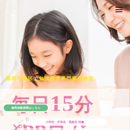
福岡市南区で勉強習慣専門家庭教師
15
毎日
分
無料体験授業はこちら
公式LINE
66
×
日で
小学生・中学生・高校生
対象