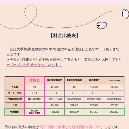
【料金比較表】
下記は大手塾/家庭教師の中学2年生の料金を比較した表です。（あくまで
目安です）
入会金と1時間あたりの料金を総合して考えると、業界水準と比較してもリ
ーズナブルな料金となっています。
秀桜会
I個別指導学院
T個別指導学院
家庭教師T
オンライン
家庭教師M
入会金
¥0
¥13,200
¥0
¥10,500
¥15,000
コーチ：生徒
1：1
1：1
1：1
1：1
1：1
授業時間/頻度
1回15分/毎日
1回50分/月4回
1回60分/月4回
1回90分/月4回
1回80分/月4回
月謝
ー
¥12,700
¥34,560
¥28,000
¥23,936
¥92,400
年間費用
¥361,815
¥592,920
¥437,531
¥425,652
(66日完結)
秀桜会の最大の特徴は“
毎日授業で無理なく勉強習慣が身につく
”ことです。