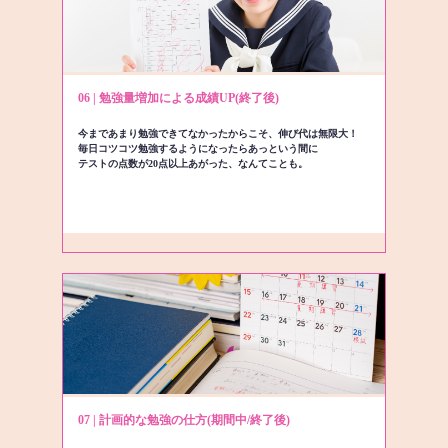
06 | 勉強量増加による成績UP(終了後)
今まであまり勉強できてなかったからこそ、伸び代は無限大！
毎日コツコツ勉強するようになったらあっという間に
テストの点数が20点以上あがった、なんてことも。
07 | 計画的な勉強の仕方(期間中/終了後)