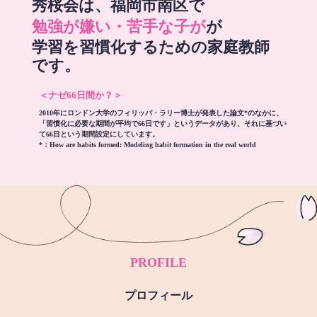
秀桜会は、福岡市南区で
勉強が嫌い・苦手な子が
が
学習を習慣化するための家庭教師
です。
＜ナゼ66日間か？＞
2010年にロンドン大学のフィリッパ・ラリー博士が発表した論文*のなかに、
「習慣化に必要な期間が平均で66日です」というデータがあり、それに基づい
て66日という期間設定にしています。
*：
How are habits formed: Modeling habit formation in the real world
PROFILE
プロフィール