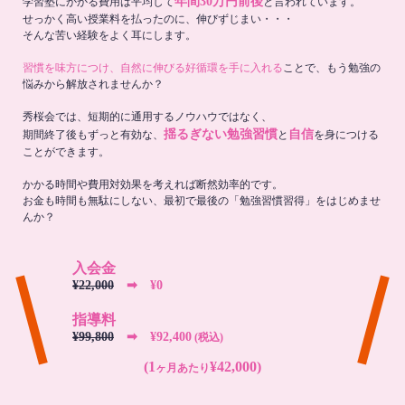
年間30万円前後
学習塾にかかる費用は平均して
と言われています。
せっかく高い授業料を払ったのに、伸びずじまい・・・
そんな苦い経験をよく耳にします。
習慣を味方につけ、自然に伸びる好循環を手に入れる
ことで、もう勉強の
悩みから解放されませんか？
秀桜会では、短期的に通用するノウハウではなく、
揺るぎない勉強習慣
自信
期間終了後もずっと有効な、
と
を身につける
ことができます。
かかる時間や費用対効果を考えれば断然効率的です。
お金も時間も無駄にしない、最初で最後の「勉強習慣習得」をはじめませ
んか？
入会金
¥22,000
➡︎ ¥0
指導料
¥99,800
➡︎ ¥92,400
(税込)
(1
¥42,000)
ヶ月あたり