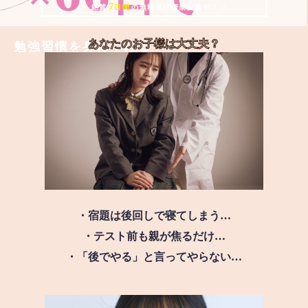
7
＼ 絶賛
日間
の無料体験授業実施中!! ／
あなたのお子様は
大丈夫？
勉強習慣を身につける
・宿題は後回しで寝てしまう…
・テスト前も親が焦るだけ…
・「後でやる」と言ってやらない…