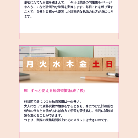
最初にたてた目標を踏まえて、「今日は英語の問題集を4ページ
やろう。」など計画的な学習を実施します。毎日これを繰り返す
ことで、自然と目標から逆算した計画的な勉強の仕方が身につき
ます。
08 | ずっと使える勉強習慣術(終了後)
66日間で身につけた勉強習慣は一生モノ。
大人になって資格試験の勉強をするときも、身につけた計画的な
勉強の仕方と自信があれば自力で学習を習慣化し、有利に試験対
策を進めることができます。
つまり、実際の実施期間以上にそのメリットは大きいのです。