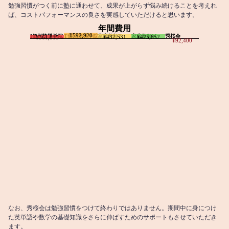
勉強習慣がつく前に塾に通わせて、成果が上がらず悩み続けることを考えれ
ば、コストパフォーマンスの良さを実感していただけると思います。
年間費用
¥592,920
I個別指導学院
T個別指導学院
家庭教師T
家庭教師M
秀桜会
¥437,531
¥425,652
¥361,815
¥92,400
なお、秀桜会は勉強習慣をつけて終わりではありません。期間中に身につけ
た英単語や数学の基礎知識をさらに伸ばすためのサポートもさせていただき
ます。