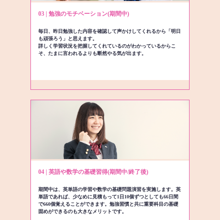
03 | 勉強のモチベーション(期間中)
毎日、昨日勉強した内容を確認して声かけしてくれるから「明日
も頑張ろう」と思えます。
詳しく学習状況を把握してくれているのがわかっているからこ
そ、たまに言われるよりも断然やる気が出ます。
04 | 英語や数学の基礎習得(期間中/終了後)
期間中は、英単語の学習や数学の基礎問題演習を実施します。英
単語であれば、少なめに見積もって1日10個ずつとしても66日間
で660個覚えることができます。勉強習慣と共に重要科目の基礎
固めができるのも大きなメリットです。