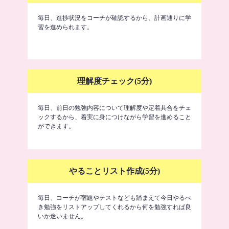
毎日、進捗状況をコーチが確認するから、計画通りに学
習を進められます。
理解度チェック(5分)
毎日、前日の勉強内容について理解度や定着具合をチェ
ックするから、着実に身につけながら学習を進めること
ができます。
やることリスト作成(5分)
毎日、コーチが宿題やテストなども踏まえて今日やるべ
き勉強をリストアップしてくれるから何を勉強すれば良
いか迷いません。