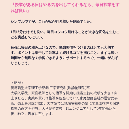
『授業がある日はやる気を出してくれるなら、毎日授業をす
れば良い』
シンプルですが、これが私が行き着いた結論でした。
1日15分だけでも良い。毎日コツコツ続けることが大きな変化を生むこ
とを実感してほしい。
勉強は毎日の積み上げなので、勉強習慣をつけるのはとても大切で
す。ポイントは集中して効率よく続けるコツを掴むこと。まずは短い
時間から無理なく学習できるようにサポートするので、一緒にがんば
りましょう。
＜略歴＞
慶應義塾大学理工学部/理工学研究科(理論物理学)卒
大学入学後、家庭教師として指導を開始し担当生徒の成績を大きく向
上させる。実績を買われ指導を担当していた家庭教師会社の運営に参
画。売上を3倍に増加。大学院では地域密着型の塾にて集団指導と個別
指導の両方を担当。大学院卒業後、ITエンジニアとして6年間働いた
後、独立。現在に至ります。