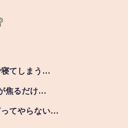
？
で寝てしまう…
が焦るだけ…
言ってやらない…