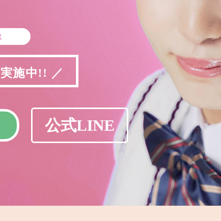
象
施中!! ／
公式LINE