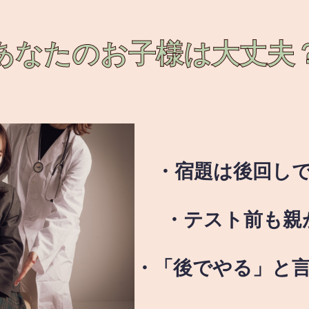
あなたのお子様は
大丈夫
・宿題は後回し
・テスト前も親
・「後でやる」と