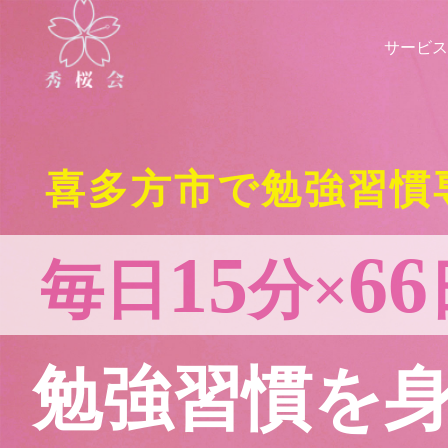
サービス
喜多方市で勉強習慣
15
66
毎日
分×
勉強習慣を