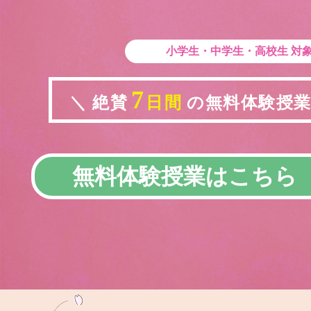
小学生・中学生・高校生
対
7
＼ 絶賛
日間
の無料体験授業実
無料体験授業はこちら