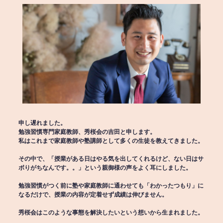
申し遅れました。
勉強習慣専門家庭教師、秀桜会の吉田と申します。
私はこれまで家庭教師や塾講師として多くの生徒を教えてきました。
その中で、「授業がある日はやる気を出してくれるけど、ない日はサ
ボりがちなんです。。」という親御様の声をよく耳にしました。
勉強習慣がつく前に塾や家庭教師に通わせても「わかったつもり」に
なるだけで、授業の内容が定着せず成績は伸びません。
秀桜会はこのような事態を解決したいという想いから生まれました。