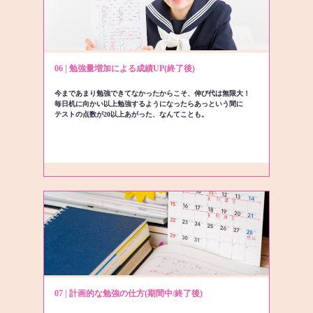
06 | 勉強量増加による成績UP(終了後)
今まであまり勉強できてなかったからこそ、伸び代は無限大！
毎日机に向かい以上勉強するようになったらあっという間に
テストの点数が20以上あがった、なんてことも。
07 | 計画的な勉強の仕方(期間中/終了後)