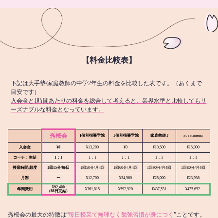
【料金比較表】
下記は大手塾/家庭教師の中学2年生の料金を比較した表です。（あくまで
目安です）
入会金と1時間あたりの料金を総合して考えると、業界水準と比較してもリ
ーズナブルな料金となっています。
秀桜会
I個別指導学院
T個別指導学院
家庭教師T
オンライン
家庭教師M
入会金
¥0
¥13,200
¥0
¥10,500
¥15,000
コーチ：生徒
1：1
1：1
1：1
1：1
1：1
授業時間/頻度
1回15分/毎日
1回50分/月4回
1回60分/月4回
1回90分/月4回
1回80分/月4回
月謝
ー
¥12,700
¥34,560
¥28,000
¥23,936
¥92,400
年間費用
¥361,815
¥592,920
¥437,531
¥425,652
(66日完結)
秀桜会の最大の特徴は“
毎日授業で無理なく勉強習慣が身につく
”ことです。