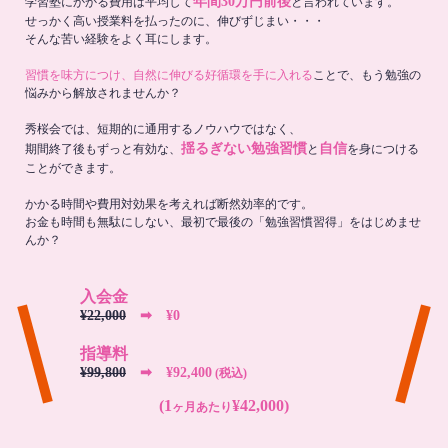
年間30万円前後
学習塾にかかる費用は平均して
と言われています。
せっかく高い授業料を払ったのに、伸びずじまい・・・
そんな苦い経験をよく耳にします。
習慣を味方につけ、自然に伸びる好循環を手に入れる
ことで、もう勉強の
悩みから解放されませんか？
秀桜会では、短期的に通用するノウハウではなく、
揺るぎない勉強習慣
自信
期間終了後もずっと有効な、
と
を身につける
ことができます。
かかる時間や費用対効果を考えれば断然効率的です。
お金も時間も無駄にしない、最初で最後の「勉強習慣習得」をはじめませ
んか？
入会金
¥22,000
➡︎ ¥0
指導料
¥99,800
➡︎ ¥92,400
(税込)
(1
¥42,000)
ヶ月あたり