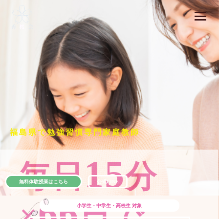
福島県で勉強習慣専門家庭教師
15
毎日
分
無料体験授業はこちら
公式LINE
66
×
日で
小学生・中学生・高校生
対象