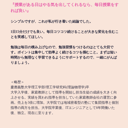
『授業がある日はやる気を出してくれるなら、毎日授業をす
れば良い』
シンプルですが、これが私が行き着いた結論でした。
1日15分だけでも良い。毎日コツコツ続けることが大きな変化を生むこ
とを実感してほしい。
勉強は毎日の積み上げなので、勉強習慣をつけるのはとても大切で
す。ポイントは集中して効率よく続けるコツを掴むこと。まずは短い
時間から無理なく学習できるようにサポートするので、一緒にがんば
りましょう。
＜略歴＞
慶應義塾大学理工学部/理工学研究科(理論物理学)卒
大学入学後、家庭教師として指導を開始し担当生徒の成績を大きく向
上させる。実績を買われ指導を担当していた家庭教師会社の運営に参
画。売上を3倍に増加。大学院では地域密着型の塾にて集団指導と個別
指導の両方を担当。大学院卒業後、ITエンジニアとして6年間働いた
後、独立。現在に至ります。