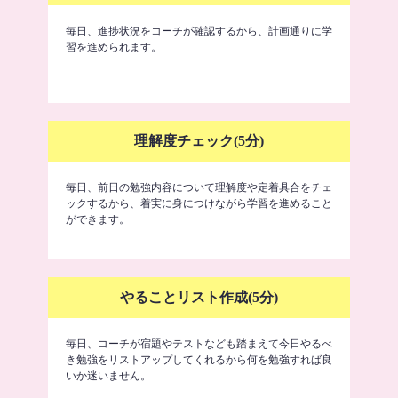
毎日、進捗状況をコーチが確認するから、計画通りに学
習を進められます。
理解度チェック(5分)
毎日、前日の勉強内容について理解度や定着具合をチェ
ックするから、着実に身につけながら学習を進めること
ができます。
やることリスト作成(5分)
毎日、コーチが宿題やテストなども踏まえて今日やるべ
き勉強をリストアップしてくれるから何を勉強すれば良
いか迷いません。