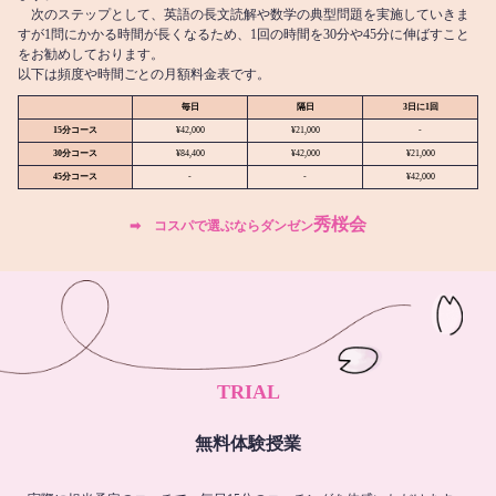
次のステップとして、英語の長文読解や数学の典型問題を実施していきま
すが1問にかかる時間が長くなるため、1回の時間を30分や45分に伸ばすこと
をお勧めしております。
以下は頻度や時間ごとの月額料金表です。
毎日
隔日
3日に1回
15分コース
¥42,000
¥21,000
-
30分コース
¥84,400
¥42,000
¥21,000
45分コース
-
-
¥42,000
秀桜会
➡︎ コスパで選ぶならダンゼン
TRIAL
無料体験授業