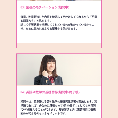
03 | 勉強のモチベーション(期間中)
毎日、昨日勉強した内容を確認して声かけしてくれるから「明日
も頑張ろう」と思えます。
詳しく学習状況を把握してくれているのがわかっているからこ
そ、たまに言われるよりも断然やる気が出ます。
04 | 英語や数学の基礎習得(期間中/終了後)
期間中は、英単語の学習や数学の基礎問題演習を実施します。英
単語であれば、少なめに見積もって1日10個ずつとしても66日間
で660個覚えることができます。勉強習慣と共に重要科目の基礎
固めができるのも大きなメリットです。