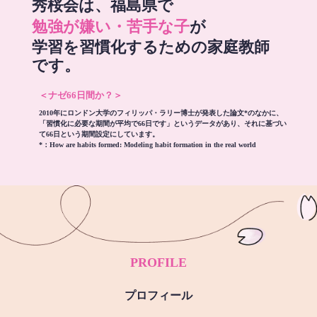
秀桜会は、福島県で
勉強が嫌い・苦手な子
が
学習を習慣化するための家庭教師
です。
＜ナゼ66日間か？＞
2010年にロンドン大学のフィリッパ・ラリー博士が発表した論文*のなかに、
「習慣化に必要な期間が平均で66日です」というデータがあり、それに基づい
て66日という期間設定にしています。
*：
How are habits formed: Modeling habit formation in the real world
PROFILE
プロフィール