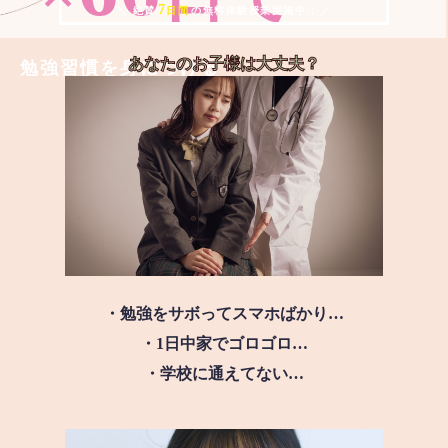
7
＼ 絶賛
日間
の無料体験授業実施中!! ／
あなたのお子様は
大丈夫？
勉強習慣を身につける
・勉強をサボってスマホばかり…
・1日中家でゴロゴロ…
・学校に通えてない…