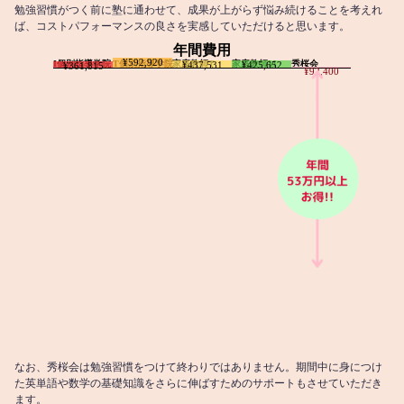
勉強習慣がつく前に塾に通わせて、成果が上がらず悩み続けることを考えれ
ば、コストパフォーマンスの良さを実感していただけると思います。
年間費用
¥592,920
I個別指導学院
T個別指導学院
家庭教師T
家庭教師M
秀桜会
¥437,531
¥425,652
¥361,815
¥92,400
なお、秀桜会は勉強習慣をつけて終わりではありません。期間中に身につけ
た英単語や数学の基礎知識をさらに伸ばすためのサポートもさせていただき
ます。