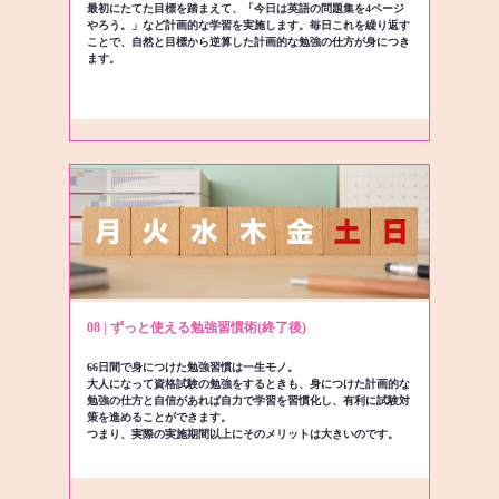
最初にたてた目標を踏まえて、「今日は英語の問題集を4ページ
やろう。」など計画的な学習を実施します。毎日これを繰り返す
ことで、自然と目標から逆算した計画的な勉強の仕方が身につき
ます。
08 | ずっと使える勉強習慣術(終了後)
66日間で身につけた勉強習慣は一生モノ。
大人になって資格試験の勉強をするときも、身につけた計画的な
勉強の仕方と自信があれば自力で学習を習慣化し、有利に試験対
策を進めることができます。
つまり、実際の実施期間以上にそのメリットは大きいのです。