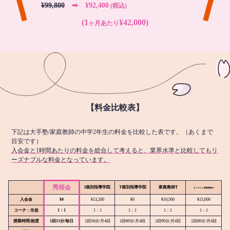
¥99,800
➡︎ ¥92,400
(税込)
(1
¥42,000)
ヶ月あたり
【料金比較表】
下記は大手塾/家庭教師の中学2年生の料金を比較した表です。（あくまで
目安です）
入会金と1時間あたりの料金を総合して考えると、業界水準と比較してもリ
ーズナブルな料金となっています。
秀桜会
I個別指導学院
T個別指導学院
家庭教師T
オンライン
家庭教師M
入会金
¥0
¥13,200
¥0
¥10,500
¥15,000
コーチ：生徒
1：1
1：1
1：1
1：1
1：1
授業時間/頻度
1回15分/毎日
1回50分/月4回
1回60分/月4回
1回90分/月4回
1回80分/月4回