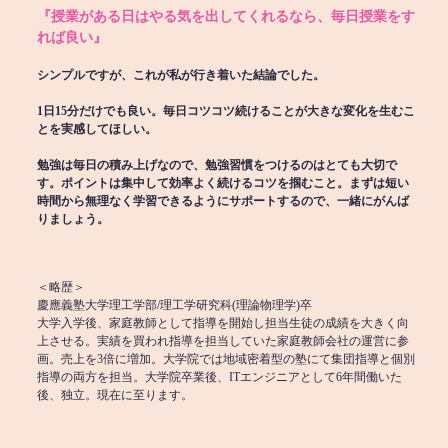
『授業がある日はやる気を出してくれるなら、毎日授業をす
れば良い』
シンプルですが、これが私が行き着いた結論でした。
1日15分だけでも良い。毎日コツコツ続けることが大きな変化を生むこ
とを実感してほしい。
勉強は毎日の積み上げなので、勉強習慣をつけるのはとても大切で
す。ポイントは集中して効率よく続けるコツを掴むこと。まずは短い
時間から無理なく学習できるようにサポートするので、一緒にがんば
りましょう。
＜略歴＞
慶應義塾大学理工学部/理工学研究科(理論物理学)卒
大学入学後、家庭教師として指導を開始し担当生徒の成績を大きく向
上させる。実績を買われ指導を担当していた家庭教師会社の運営に参
画。売上を3倍に増加。大学院では地域密着型の塾にて集団指導と個別
指導の両方を担当。大学院卒業後、ITエンジニアとして6年間働いた
後、独立。現在に至ります。