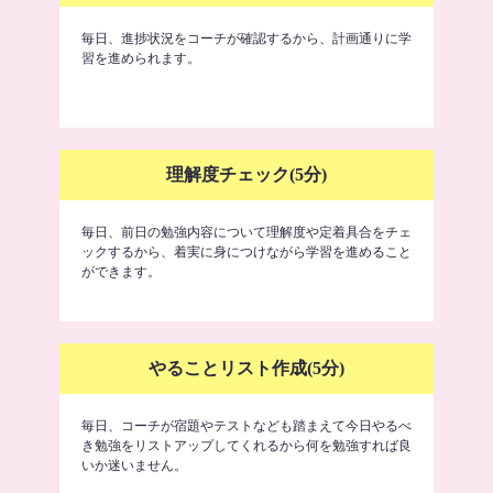
毎日、進捗状況をコーチが確認するから、計画通りに学
習を進められます。
理解度チェック(5分)
毎日、前日の勉強内容について理解度や定着具合をチェ
ックするから、着実に身につけながら学習を進めること
ができます。
やることリスト作成(5分)
毎日、コーチが宿題やテストなども踏まえて今日やるべ
き勉強をリストアップしてくれるから何を勉強すれば良
いか迷いません。