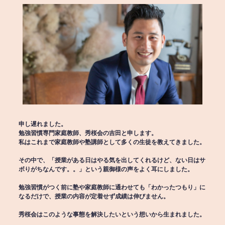
申し遅れました。
勉強習慣専門家庭教師、秀桜会の吉田と申します。
私はこれまで家庭教師や塾講師として多くの生徒を教えてきました。
その中で、「授業がある日はやる気を出してくれるけど、ない日はサ
ボりがちなんです。。」という親御様の声をよく耳にしました。
勉強習慣がつく前に塾や家庭教師に通わせても「わかったつもり」に
なるだけで、授業の内容が定着せず成績は伸びません。
秀桜会はこのような事態を解決したいという想いから生まれました。