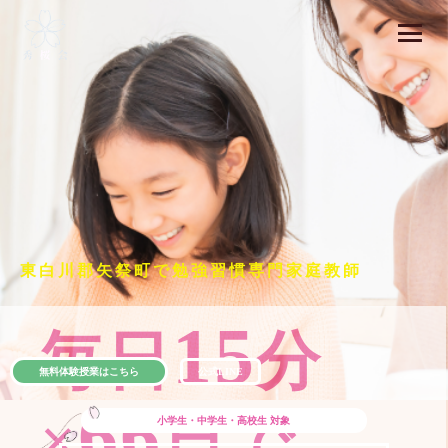
東白川郡矢祭町で勉強習慣専門家庭教師
15
毎日
分
無料体験授業はこちら
公式LINE
66
×
日で
小学生・中学生・高校生
対象