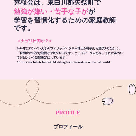
秀桜会は、東白川郡矢祭町で
勉強が嫌い・苦手な子が
が
学習を習慣化するための家庭教師
です。
＜ナゼ66日間か？＞
2010年にロンドン大学のフィリッパ・ラリー博士が発表した論文*のなかに、
「習慣化に必要な期間が平均で66日です」というデータがあり、それに基づい
て66日という期間設定にしています。
*：
How are habits formed: Modeling habit formation in the real world
PROFILE
プロフィール