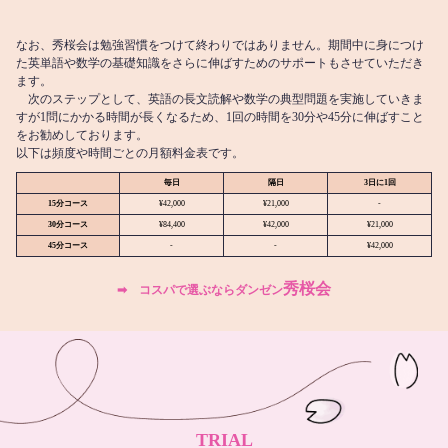
なお、秀桜会は勉強習慣をつけて終わりではありません。期間中に身につけ
た英単語や数学の基礎知識をさらに伸ばすためのサポートもさせていただき
ます。
次のステップとして、英語の長文読解や数学の典型問題を実施していきま
すが1問にかかる時間が長くなるため、1回の時間を30分や45分に伸ばすこと
をお勧めしております。
以下は頻度や時間ごとの月額料金表です。
毎日
隔日
3日に1回
15分コース
¥42,000
¥21,000
-
30分コース
¥84,400
¥42,000
¥21,000
45分コース
-
-
¥42,000
秀桜会
➡︎ コスパで選ぶならダンゼン
TRIAL