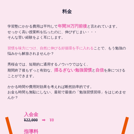
料金
年間30万円前後
学習塾にかかる費用は平均して
と言われています。
せっかく高い授業料を払ったのに、伸びずじまい・・・
そんな苦い経験をよく耳にします。
習慣を味方につけ、自然に伸びる好循環を手に入れる
ことで、もう勉強の
悩みから解放されませんか？
秀桜会では、短期的に通用するノウハウではなく、
揺るぎない勉強習慣
自信
期間終了後もずっと有効な、
と
を身につける
ことができます。
かかる時間や費用対効果を考えれば断然効率的です。
お金も時間も無駄にしない、最初で最後の「勉強習慣習得」をはじめませ
んか？
入会金
¥22,000
➡︎ ¥0
指導料