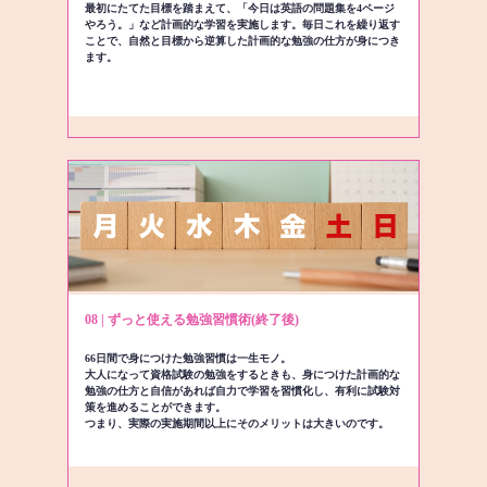
最初にたてた目標を踏まえて、「今日は英語の問題集を4ページ
やろう。」など計画的な学習を実施します。毎日これを繰り返す
ことで、自然と目標から逆算した計画的な勉強の仕方が身につき
ます。
08 | ずっと使える勉強習慣術(終了後)
66日間で身につけた勉強習慣は一生モノ。
大人になって資格試験の勉強をするときも、身につけた計画的な
勉強の仕方と自信があれば自力で学習を習慣化し、有利に試験対
策を進めることができます。
つまり、実際の実施期間以上にそのメリットは大きいのです。