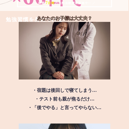
7
＼ 絶賛
日間
の無料体験授業実施中!! ／
あなたのお子様は
大丈夫？
勉強習慣を身につける
・宿題は後回しで寝てしまう…
・テスト前も親が焦るだけ…
・「後でやる」と言ってやらない…