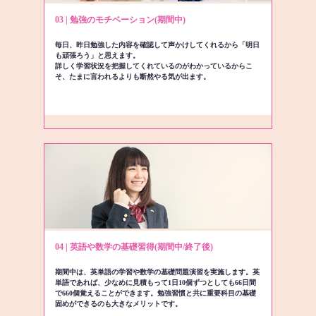
03 | 勉強のモチベーション(期間中)
毎日、昨日勉強した内容を確認して声かけしてくれるから「明日
も頑張ろう」と思えます。
詳しく学習状況を把握してくれているのがわかっているからこ
そ、たまに言われるよりも断然やる気が出ます。
04 | 英語や数学の基礎習得(期間中/終了後)
期間中は、英単語の学習や数学の基礎問題演習を実施します。英
単語であれば、少なめに見積もって1日10個ずつとしても66日間
で660個覚えることができます。勉強習慣と共に重要科目の基礎
固めができるのも大きなメリットです。