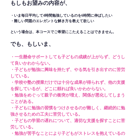
もしもお望みの内容が、
・いま毎日平均して4時間勉強しているのを6時間に伸ばしたい
・難しい問題のエレガントな解き方を教えて欲しい
という場合は、本コースでご希望にこたえることはできません。
でも、もしいま、
・一生懸命サポートしても子どもの成績が上がらず、どうし
て良いかわからない。
・子どもが勉強に興味を持たず、やる気を引き出すのに苦労
している。
・学校や塾の授業だけでは十分な成果が得られず、他の支援
を探しているが、どこに頼れば良いかわからない。
・勉強をめぐって親子の衝突が増え、関係が悪化してしまう
ことがある。
・子どもに勉強の習慣をつけさせるのが難しく、継続的に勉
強させるための工夫に苦労している。
・子どもの学習の遅れについて、適切な支援を探すことに苦
労している。
・勉強が苦手なことにより子どもがストレスを抱えているの