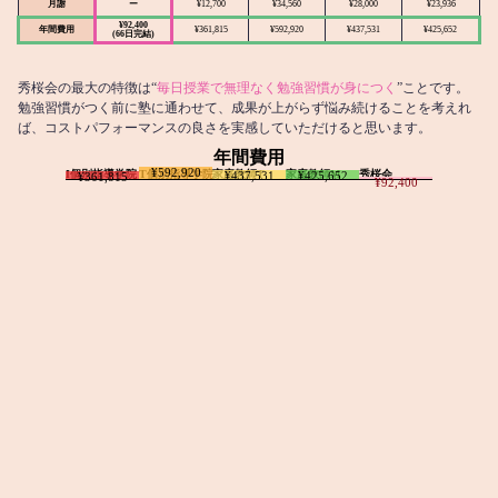
月謝
ー
¥12,700
¥34,560
¥28,000
¥23,936
¥92,400
年間費用
¥361,815
¥592,920
¥437,531
¥425,652
(66日完結)
秀桜会の最大の特徴は“
毎日授業で無理なく勉強習慣が身につく
”ことです。
勉強習慣がつく前に塾に通わせて、成果が上がらず悩み続けることを考えれ
ば、コストパフォーマンスの良さを実感していただけると思います。
年間費用
¥592,920
I個別指導学院
T個別指導学院
家庭教師T
家庭教師M
秀桜会
¥437,531
¥425,652
¥361,815
¥92,400