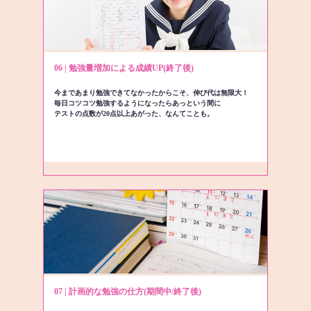
06 | 勉強量増加による成績UP(終了後)
今まであまり勉強できてなかったからこそ、伸び代は無限大！
毎日コツコツ勉強するようになったらあっという間に
テストの点数が20点以上あがった、なんてことも。
07 | 計画的な勉強の仕方(期間中/終了後)