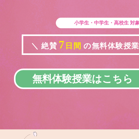
小学生・中学生・高校生
対
7
＼ 絶賛
日間
の無料体験授業実
無料体験授業はこちら