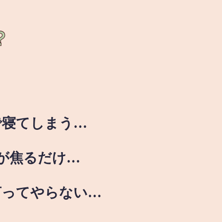
？
で寝てしまう…
が焦るだけ…
言ってやらない…