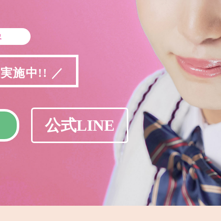
象
施中!! ／
公式LINE