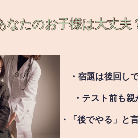
あなたのお子様は
大丈夫
・宿題は後回し
・テスト前も親
・「後でやる」と