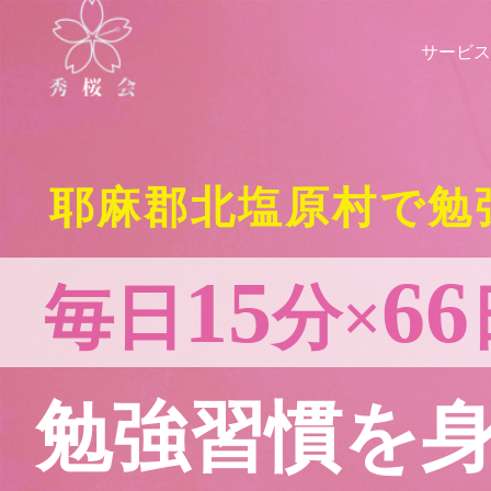
サービス
耶麻郡北塩原村で勉
15
66
毎日
分×
勉強習慣を