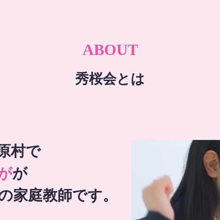
ABOUT
秀桜会とは
原村で
が
が
の家庭教師です。