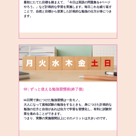
最初にたてた目標を踏まえて、「今日は英語の問題集を4ページ
やろう。」など計画的な学習を実施します。毎日これを繰り返す
ことで、自然と目標から逆算した計画的な勉強の仕方が身につき
ます。
08 | ずっと使える勉強習慣術(終了後)
66日間で身につけた勉強習慣は一生モノ。
大人になって資格試験の勉強をするときも、身につけた計画的な
勉強の仕方と自信があれば自力で学習を習慣化し、有利に試験対
策を進めることができます。
つまり、実際の実施期間以上にそのメリットは大きいのです。