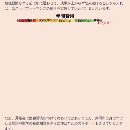
勉強習慣がつく前に塾に通わせて、成果が上がらず悩み続けることを考えれ
ば、コストパフォーマンスの良さを実感していただけると思います。
年間費用
¥592,920
I個別指導学院
T個別指導学院
家庭教師T
家庭教師M
秀桜会
¥437,531
¥425,652
¥361,815
¥92,400
なお、秀桜会は勉強習慣をつけて終わりではありません。期間中に身につけ
た英単語や数学の基礎知識をさらに伸ばすためのサポートもさせていただき
ます。