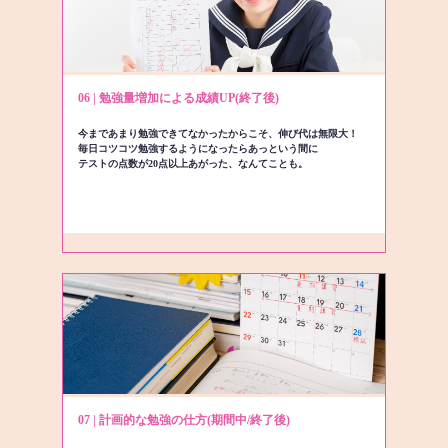
06 | 勉強量増加による成績UP(終了後)
今まであまり勉強できてなかったからこそ、伸び代は無限大！
毎日コツコツ勉強するようになったらあっという間に
テストの点数が20点以上あがった、なんてことも。
07 | 計画的な勉強の仕方(期間中/終了後)