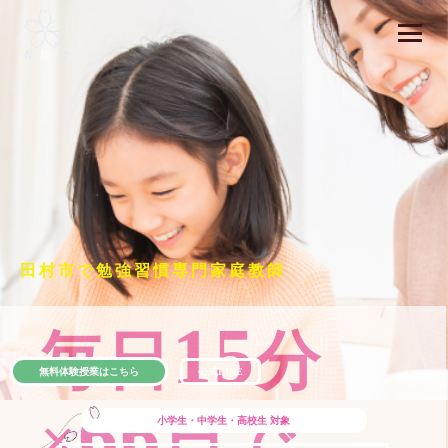
田村市で勉強習慣専門家庭教師
15
毎日
分
無料体験授業はこちら
公式LINE
66
×
日で
小学生・中学生・高校生
対象