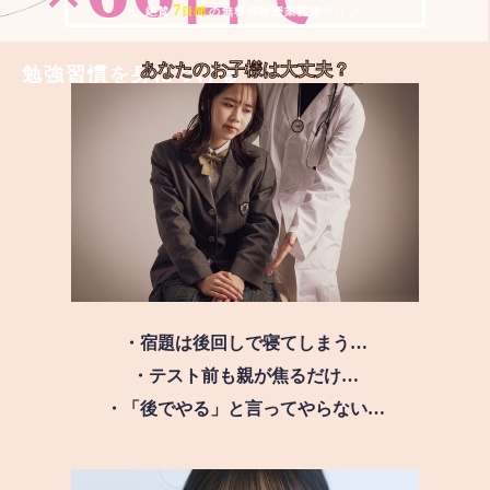
7
＼ 絶賛
日間
の無料体験授業実施中!! ／
あなたのお子様は
大丈夫？
勉強習慣を身につける
・宿題は後回しで寝てしまう…
・テスト前も親が焦るだけ…
・「後でやる」と言ってやらない…