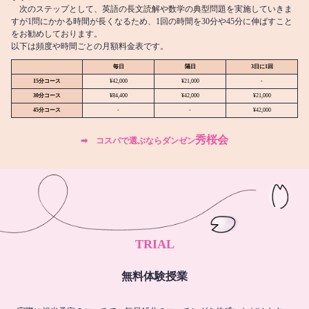
次のステップとして、英語の長文読解や数学の典型問題を実施していきま
すが1問にかかる時間が長くなるため、1回の時間を30分や45分に伸ばすこと
をお勧めしております。
以下は頻度や時間ごとの月額料金表です。
毎日
隔日
3日に1回
15分コース
¥42,000
¥21,000
-
30分コース
¥84,400
¥42,000
¥21,000
45分コース
-
-
¥42,000
秀桜会
➡︎ コスパで選ぶならダンゼン
TRIAL
無料体験授業