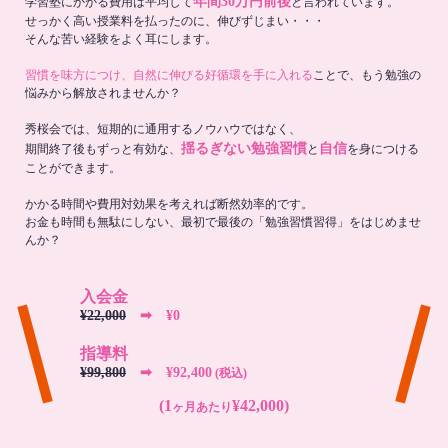
年間30万円前後
学習塾にかかる費用は平均して
と言われています。
せっかく高い授業料を払ったのに、伸びずじまい・・・
そんな苦い経験をよく耳にします。
習慣を味方につけ、自然に伸びる好循環を手に入れる
ことで、もう勉強の
悩みから解放されませんか？
秀桜会では、短期的に通用するノウハウではなく、
揺るぎない勉強習慣
自信
期間終了後もずっと有効な、
と
を身につける
ことができます。
かかる時間や費用対効果を考えれば断然効率的です。
お金も時間も無駄にしない、最初で最後の「勉強習慣習得」をはじめませ
んか？
入会金
¥22,000
➡︎ ¥0
指導料
¥99,800
➡︎ ¥92,400
(税込)
(1
¥42,000)
ヶ月あたり