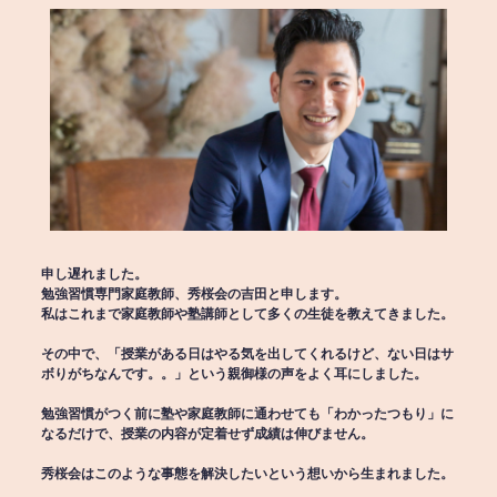
申し遅れました。
勉強習慣専門家庭教師、秀桜会の吉田と申します。
私はこれまで家庭教師や塾講師として多くの生徒を教えてきました。
その中で、「授業がある日はやる気を出してくれるけど、ない日はサ
ボりがちなんです。。」という親御様の声をよく耳にしました。
勉強習慣がつく前に塾や家庭教師に通わせても「わかったつもり」に
なるだけで、授業の内容が定着せず成績は伸びません。
秀桜会はこのような事態を解決したいという想いから生まれました。