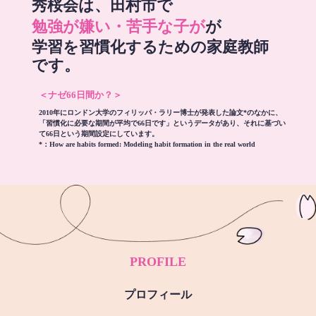
秀桜会は、田村市で
勉強が嫌い・苦手な子が
が
学習を習慣化するための家庭教師
です。
＜ナゼ66日間か？＞
2010年にロンドン大学のフィリッパ・ラリー博士が発表した論文*のなかに、
「習慣化に必要な期間が平均で66日です」というデータがあり、それに基づい
て66日という期間設定にしています。
*：
How are habits formed: Modeling habit formation in the real world
PROFILE
プロフィール