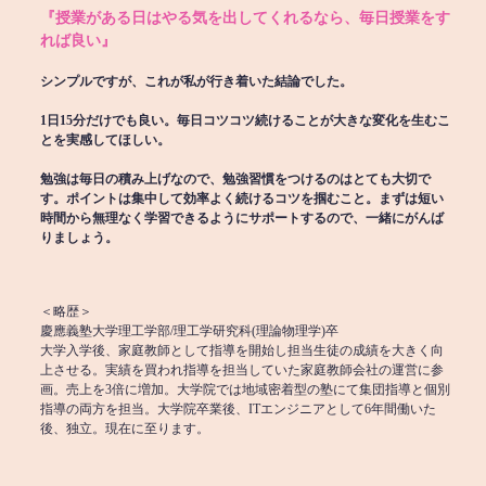
『授業がある日はやる気を出してくれるなら、毎日授業をす
れば良い』
シンプルですが、これが私が行き着いた結論でした。
1日15分だけでも良い。毎日コツコツ続けることが大きな変化を生むこ
とを実感してほしい。
勉強は毎日の積み上げなので、勉強習慣をつけるのはとても大切で
す。ポイントは集中して効率よく続けるコツを掴むこと。まずは短い
時間から無理なく学習できるようにサポートするので、一緒にがんば
りましょう。
＜略歴＞
慶應義塾大学理工学部/理工学研究科(理論物理学)卒
大学入学後、家庭教師として指導を開始し担当生徒の成績を大きく向
上させる。実績を買われ指導を担当していた家庭教師会社の運営に参
画。売上を3倍に増加。大学院では地域密着型の塾にて集団指導と個別
指導の両方を担当。大学院卒業後、ITエンジニアとして6年間働いた
後、独立。現在に至ります。