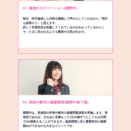
03 | 勉強のモチベーション(期間中)
毎日、昨日勉強した内容を確認して声かけしてくれるから「明日
も頑張ろう」と思えます。
詳しく学習状況を把握してくれているのがわかっているからこ
そ、たまに言われるよりも断然やる気が出ます。
04 | 英語や数学の基礎習得(期間中/終了後)
期間中は、英単語の学習や数学の基礎問題演習を実施します。英
単語であれば、少なめに見積もって1日10個ずつとしても66日間
で660個覚えることができます。勉強習慣と共に重要科目の基礎
固めができるのも大きなメリットです。