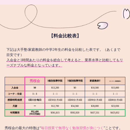
【料金比較表】
下記は大手塾/家庭教師の中学2年生の料金を比較した表です。（あくまで
目安です）
入会金と1時間あたりの料金を総合して考えると、業界水準と比較してもリ
ーズナブルな料金となっています。
秀桜会
I個別指導学院
T個別指導学院
家庭教師T
オンライン
家庭教師M
入会金
¥0
¥13,200
¥0
¥10,500
¥15,000
コーチ：生徒
1：1
1：1
1：1
1：1
1：1
授業時間/頻度
1回15分/毎日
1回50分/月4回
1回60分/月4回
1回90分/月4回
1回80分/月4回
月謝
ー
¥12,700
¥34,560
¥28,000
¥23,936
¥92,400
年間費用
¥361,815
¥592,920
¥437,531
¥425,652
(66日完結)
秀桜会の最大の特徴は“
毎日授業で無理なく勉強習慣が身につく
”ことです。