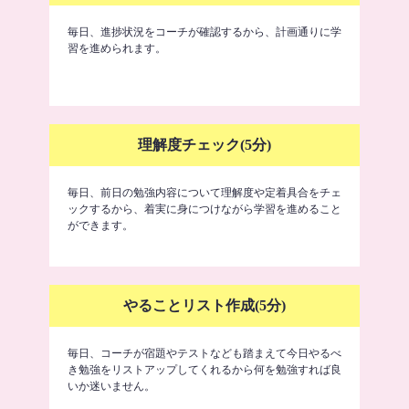
毎日、進捗状況をコーチが確認するから、計画通りに学
習を進められます。
理解度チェック(5分)
毎日、前日の勉強内容について理解度や定着具合をチェ
ックするから、着実に身につけながら学習を進めること
ができます。
やることリスト作成(5分)
毎日、コーチが宿題やテストなども踏まえて今日やるべ
き勉強をリストアップしてくれるから何を勉強すれば良
いか迷いません。