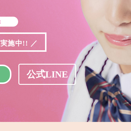
象
施中!! ／
公式LINE