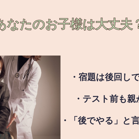
あなたのお子様は
大丈夫
・宿題は後回し
・テスト前も親
・「後でやる」と