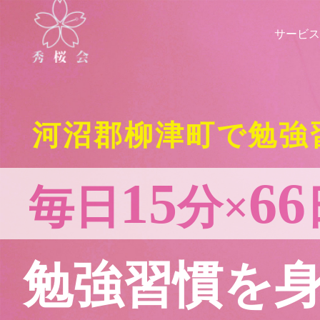
サービス
河沼郡柳津町で勉強
15
66
毎日
分×
勉強習慣を