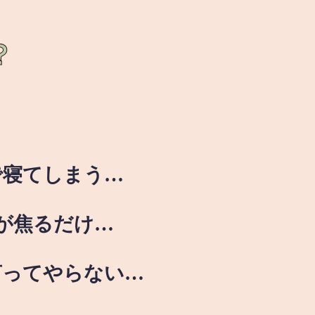
？
で寝てしまう…
が焦るだけ…
言ってやらない…