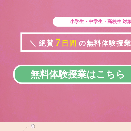
小学生・中学生・高校生
対
7
＼ 絶賛
日間
の無料体験授業実
無料体験授業はこちら