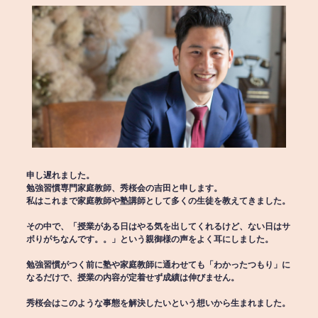
申し遅れました。
勉強習慣専門家庭教師、秀桜会の吉田と申します。
私はこれまで家庭教師や塾講師として多くの生徒を教えてきました。
その中で、「授業がある日はやる気を出してくれるけど、ない日はサ
ボりがちなんです。。」という親御様の声をよく耳にしました。
勉強習慣がつく前に塾や家庭教師に通わせても「わかったつもり」に
なるだけで、授業の内容が定着せず成績は伸びません。
秀桜会はこのような事態を解決したいという想いから生まれました。