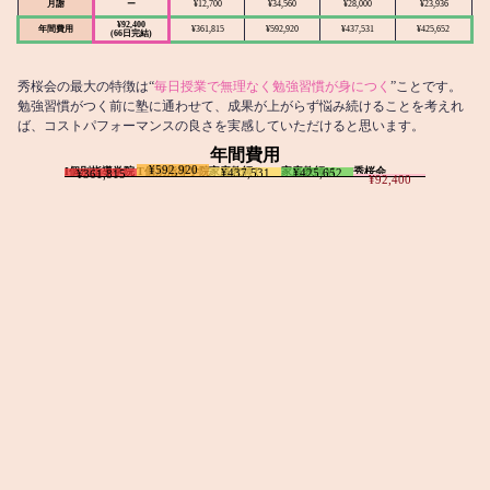
月謝
ー
¥12,700
¥34,560
¥28,000
¥23,936
¥92,400
年間費用
¥361,815
¥592,920
¥437,531
¥425,652
(66日完結)
秀桜会の最大の特徴は“
毎日授業で無理なく勉強習慣が身につく
”ことです。
勉強習慣がつく前に塾に通わせて、成果が上がらず悩み続けることを考えれ
ば、コストパフォーマンスの良さを実感していただけると思います。
年間費用
¥592,920
I個別指導学院
T個別指導学院
家庭教師T
家庭教師M
秀桜会
¥437,531
¥425,652
¥361,815
¥92,400