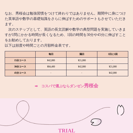
なお、秀桜会は勉強習慣をつけて終わりではありません。期間中に身につけ
た英単語や数学の基礎知識をさらに伸ばすためのサポートもさせていただき
ます。
次のステップとして、英語の長文読解や数学の典型問題を実施していきま
すが1問にかかる時間が長くなるため、1回の時間を30分や45分に伸ばすこと
をお勧めしております。
以下は頻度や時間ごとの月額料金表です。
毎日
隔日
3日に1回
15分コース
¥42,000
¥21,000
-
30分コース
¥84,400
¥42,000
¥21,000
45分コース
-
-
¥42,000
秀桜会
➡︎ コスパで選ぶならダンゼン
TRIAL