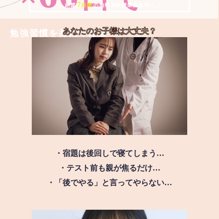
7
＼ 絶賛
日間
の無料体験授業実施中!! ／
あなたのお子様は
大丈夫？
勉強習慣を身につける
・宿題は後回しで寝てしまう…
・テスト前も親が焦るだけ…
・「後でやる」と言ってやらない…