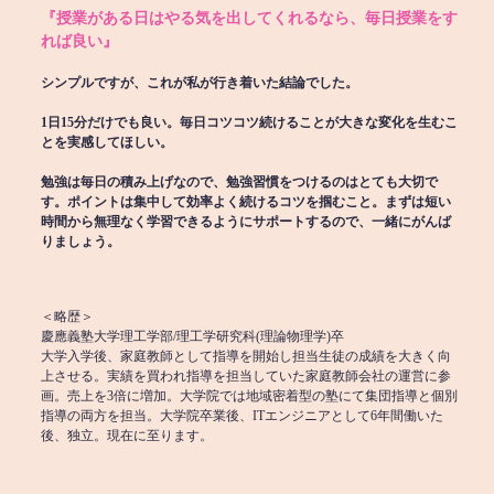
『授業がある日はやる気を出してくれるなら、毎日授業をす
れば良い』
シンプルですが、これが私が行き着いた結論でした。
1日15分だけでも良い。毎日コツコツ続けることが大きな変化を生むこ
とを実感してほしい。
勉強は毎日の積み上げなので、勉強習慣をつけるのはとても大切で
す。ポイントは集中して効率よく続けるコツを掴むこと。まずは短い
時間から無理なく学習できるようにサポートするので、一緒にがんば
りましょう。
＜略歴＞
慶應義塾大学理工学部/理工学研究科(理論物理学)卒
大学入学後、家庭教師として指導を開始し担当生徒の成績を大きく向
上させる。実績を買われ指導を担当していた家庭教師会社の運営に参
画。売上を3倍に増加。大学院では地域密着型の塾にて集団指導と個別
指導の両方を担当。大学院卒業後、ITエンジニアとして6年間働いた
後、独立。現在に至ります。