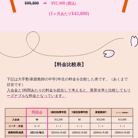
¥99,800
➡︎ ¥92,400
(税込)
(1
¥42,000)
ヶ月あたり
【料金比較表】
下記は大手塾/家庭教師の中学2年生の料金を比較した表です。（あくまで
目安です）
入会金と1時間あたりの料金を総合して考えると、業界水準と比較してもリ
ーズナブルな料金となっています。
秀桜会
I個別指導学院
T個別指導学院
家庭教師T
オンライン
家庭教師M
入会金
¥0
¥13,200
¥0
¥10,500
¥15,000
コーチ：生徒
1：1
1：1
1：1
1：1
1：1
授業時間/頻度
1回15分/毎日
1回50分/月4回
1回60分/月4回
1回90分/月4回
1回80分/月4回