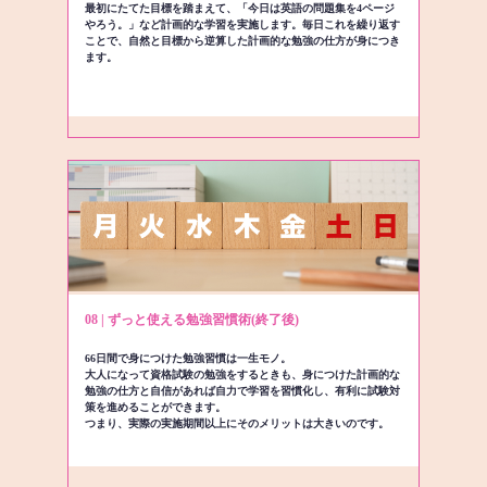
最初にたてた目標を踏まえて、「今日は英語の問題集を4ページ
やろう。」など計画的な学習を実施します。毎日これを繰り返す
ことで、自然と目標から逆算した計画的な勉強の仕方が身につき
ます。
08 | ずっと使える勉強習慣術(終了後)
66日間で身につけた勉強習慣は一生モノ。
大人になって資格試験の勉強をするときも、身につけた計画的な
勉強の仕方と自信があれば自力で学習を習慣化し、有利に試験対
策を進めることができます。
つまり、実際の実施期間以上にそのメリットは大きいのです。