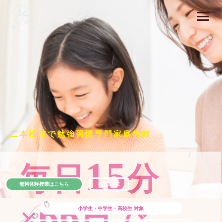
二本松市で勉強習慣専門家庭教師
15
毎日
分
無料体験授業はこちら
公式LINE
66
×
日で
小学生・中学生・高校生
対象