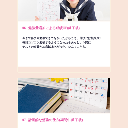
06 | 勉強量増加による成績UP(終了後)
今まであまり勉強できてなかったからこそ、伸び代は無限大！
毎日コツコツ勉強するようになったらあっという間に
テストの点数が20点以上あがった、なんてことも。
07 | 計画的な勉強の仕方(期間中/終了後)