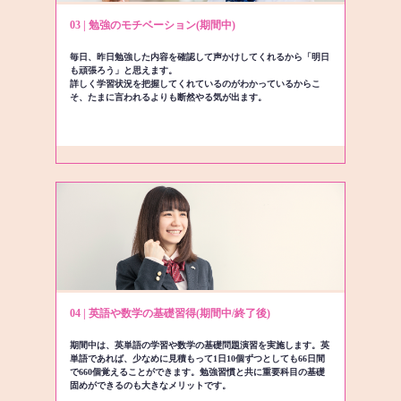
03 | 勉強のモチベーション(期間中)
毎日、昨日勉強した内容を確認して声かけしてくれるから「明日
も頑張ろう」と思えます。
詳しく学習状況を把握してくれているのがわかっているからこ
そ、たまに言われるよりも断然やる気が出ます。
04 | 英語や数学の基礎習得(期間中/終了後)
期間中は、英単語の学習や数学の基礎問題演習を実施します。英
単語であれば、少なめに見積もって1日10個ずつとしても66日間
で660個覚えることができます。勉強習慣と共に重要科目の基礎
固めができるのも大きなメリットです。