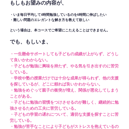
もしもお望みの内容が、
・いま毎日平均して4時間勉強しているのを6時間に伸ばしたい
・難しい問題のエレガントな解き方を教えて欲しい
という場合は、本コースでご希望にこたえることはできません。
でも、もしいま、
・一生懸命サポートしても子どもの成績が上がらず、どうし
て良いかわからない。
・子どもが勉強に興味を持たず、やる気を引き出すのに苦労
している。
・学校や塾の授業だけでは十分な成果が得られず、他の支援
を探しているが、どこに頼れば良いかわからない。
・勉強をめぐって親子の衝突が増え、関係が悪化してしまう
ことがある。
・子どもに勉強の習慣をつけさせるのが難しく、継続的に勉
強させるための工夫に苦労している。
・子どもの学習の遅れについて、適切な支援を探すことに苦
労している。
・勉強が苦手なことにより子どもがストレスを抱えているの