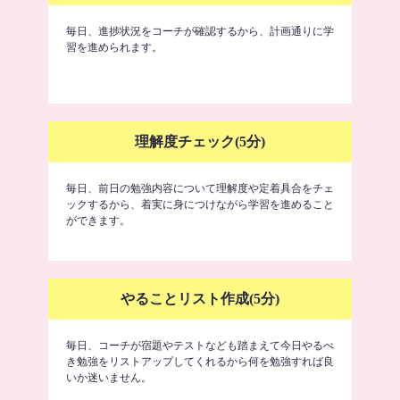
毎日、進捗状況をコーチが確認するから、計画通りに学
習を進められます。
理解度チェック(5分)
毎日、前日の勉強内容について理解度や定着具合をチェ
ックするから、着実に身につけながら学習を進めること
ができます。
やることリスト作成(5分)
毎日、コーチが宿題やテストなども踏まえて今日やるべ
き勉強をリストアップしてくれるから何を勉強すれば良
いか迷いません。