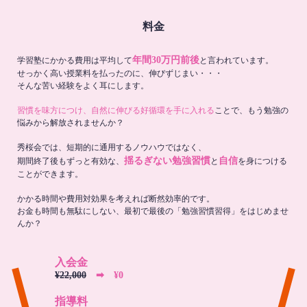
料金
年間30万円前後
学習塾にかかる費用は平均して
と言われています。
せっかく高い授業料を払ったのに、伸びずじまい・・・
そんな苦い経験をよく耳にします。
習慣を味方につけ、自然に伸びる好循環を手に入れる
ことで、もう勉強の
悩みから解放されませんか？
秀桜会では、短期的に通用するノウハウではなく、
揺るぎない勉強習慣
自信
期間終了後もずっと有効な、
と
を身につける
ことができます。
かかる時間や費用対効果を考えれば断然効率的です。
お金も時間も無駄にしない、最初で最後の「勉強習慣習得」をはじめませ
んか？
入会金
¥22,000
➡︎ ¥0
指導料