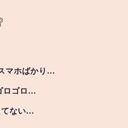
？
スマホばかり…
ゴロゴロ…
えてない…