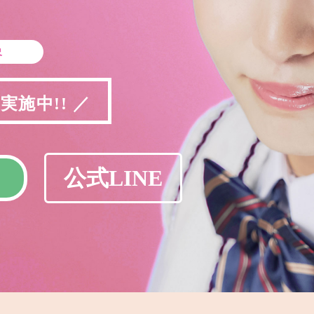
象
施中!! ／
公式LINE