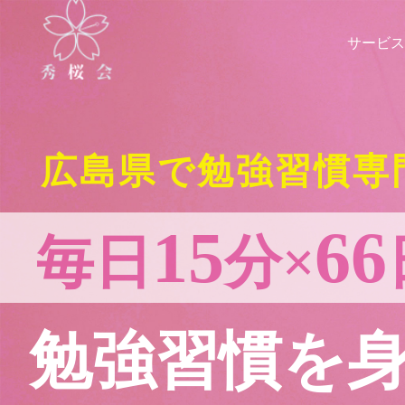
サービス
広島県で勉強習慣専
15
66
毎日
分×
勉強習慣を