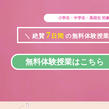
小学生・中学生・高校生
対
7
＼ 絶賛
日間
の無料体験授業実
無料体験授業はこちら