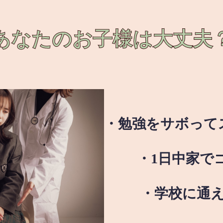
あなたのお子様は
大丈夫
・勉強をサボって
・1日中家で
・学校に通