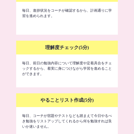
毎日、進捗状況をコーチが確認するから、計画通りに学
習を進められます。
理解度チェック(5分)
毎日、前日の勉強内容について理解度や定着具合をチェ
ックするから、着実に身につけながら学習を進めること
ができます。
やることリスト作成(5分)
毎日、コーチが宿題やテストなども踏まえて今日やるべ
き勉強をリストアップしてくれるから何を勉強すれば良
いか迷いません。