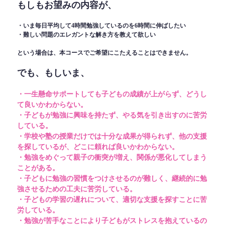
もしもお望みの内容が、
・いま毎日平均して4時間勉強しているのを6時間に伸ばしたい
・難しい問題のエレガントな解き方を教えて欲しい
という場合は、本コースでご希望にこたえることはできません。
でも、もしいま、
・一生懸命サポートしても子どもの成績が上がらず、どうし
て良いかわからない。
・子どもが勉強に興味を持たず、やる気を引き出すのに苦労
している。
・学校や塾の授業だけでは十分な成果が得られず、他の支援
を探しているが、どこに頼れば良いかわからない。
・勉強をめぐって親子の衝突が増え、関係が悪化してしまう
ことがある。
・子どもに勉強の習慣をつけさせるのが難しく、継続的に勉
強させるための工夫に苦労している。
・子どもの学習の遅れについて、適切な支援を探すことに苦
労している。
・勉強が苦手なことにより子どもがストレスを抱えているの