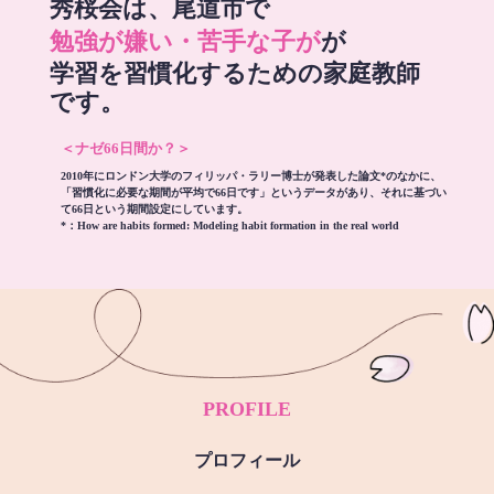
秀桜会は、尾道市で
勉強が嫌い・苦手な子が
が
学習を習慣化するための家庭教師
です。
＜ナゼ66日間か？＞
2010年にロンドン大学のフィリッパ・ラリー博士が発表した論文*のなかに、
「習慣化に必要な期間が平均で66日です」というデータがあり、それに基づい
て66日という期間設定にしています。
*：
How are habits formed: Modeling habit formation in the real world
PROFILE
プロフィール