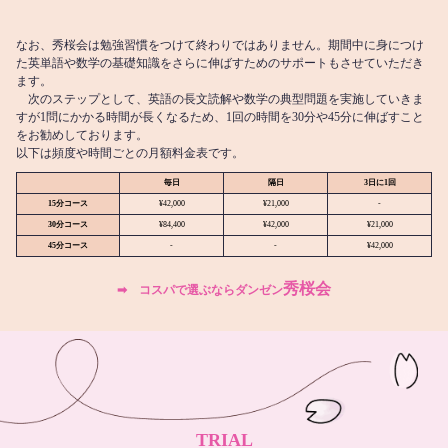
なお、秀桜会は勉強習慣をつけて終わりではありません。期間中に身につけ
た英単語や数学の基礎知識をさらに伸ばすためのサポートもさせていただき
ます。
次のステップとして、英語の長文読解や数学の典型問題を実施していきま
すが1問にかかる時間が長くなるため、1回の時間を30分や45分に伸ばすこと
をお勧めしております。
以下は頻度や時間ごとの月額料金表です。
毎日
隔日
3日に1回
15分コース
¥42,000
¥21,000
-
30分コース
¥84,400
¥42,000
¥21,000
45分コース
-
-
¥42,000
秀桜会
➡︎ コスパで選ぶならダンゼン
TRIAL