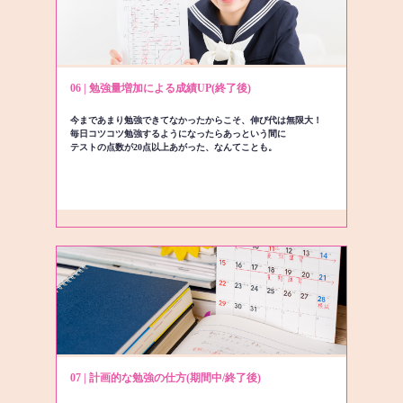
06 | 勉強量増加による成績UP(終了後)
今まであまり勉強できてなかったからこそ、伸び代は無限大！
毎日コツコツ勉強するようになったらあっという間に
テストの点数が20点以上あがった、なんてことも。
07 | 計画的な勉強の仕方(期間中/終了後)