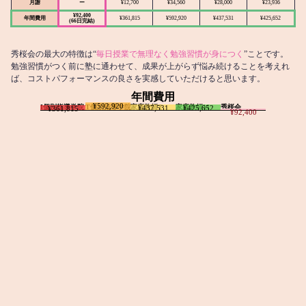
月謝
ー
¥12,700
¥34,560
¥28,000
¥23,936
¥92,400
年間費用
¥361,815
¥592,920
¥437,531
¥425,652
(66日完結)
秀桜会の最大の特徴は“
毎日授業で無理なく勉強習慣が身につく
”ことです。
勉強習慣がつく前に塾に通わせて、成果が上がらず悩み続けることを考えれ
ば、コストパフォーマンスの良さを実感していただけると思います。
年間費用
¥592,920
I個別指導学院
T個別指導学院
家庭教師T
家庭教師M
秀桜会
¥437,531
¥425,652
¥361,815
¥92,400