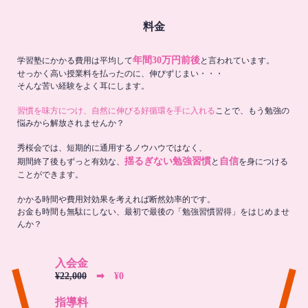
料金
年間30万円前後
学習塾にかかる費用は平均して
と言われています。
せっかく高い授業料を払ったのに、伸びずじまい・・・
そんな苦い経験をよく耳にします。
習慣を味方につけ、自然に伸びる好循環を手に入れる
ことで、もう勉強の
悩みから解放されませんか？
秀桜会では、短期的に通用するノウハウではなく、
揺るぎない勉強習慣
自信
期間終了後もずっと有効な、
と
を身につける
ことができます。
かかる時間や費用対効果を考えれば断然効率的です。
お金も時間も無駄にしない、最初で最後の「勉強習慣習得」をはじめませ
んか？
入会金
¥22,000
➡︎ ¥0
指導料