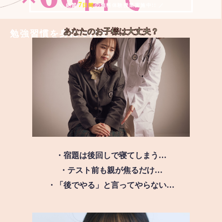
7
＼ 絶賛
日間
の無料体験授業実施中!! ／
あなたのお子様は
大丈夫？
勉強習慣を身につける
・宿題は後回しで寝てしまう…
・テスト前も親が焦るだけ…
・「後でやる」と言ってやらない…