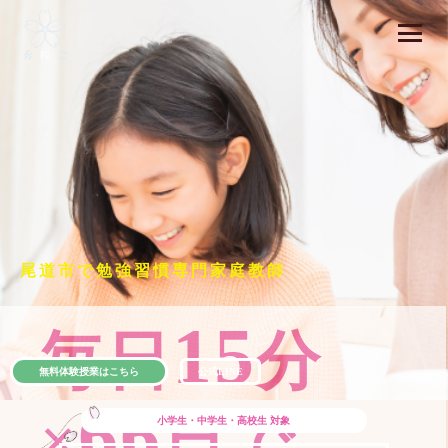
尾道市で勉強習慣専門家庭教師
15
毎日
分
無料体験授業はこちら
公式LINE
66
×
日で
小学生・中学生・高校生
対象