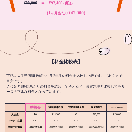
¥99,800
➡︎ ¥92,400
(税込)
(1
¥42,000)
ヶ月あたり
【料金比較表】
下記は大手塾/家庭教師の中学2年生の料金を比較した表です。（あくまで
目安です）
入会金と1時間あたりの料金を総合して考えると、業界水準と比較してもリ
ーズナブルな料金となっています。
秀桜会
I個別指導学院
T個別指導学院
家庭教師T
オンライン
家庭教師M
入会金
¥0
¥13,200
¥0
¥10,500
¥15,000
コーチ：生徒
1：1
1：1
1：1
1：1
1：1
授業時間/頻度
1回15分/毎日
1回50分/月4回
1回60分/月4回
1回90分/月4回
1回80分/月4回