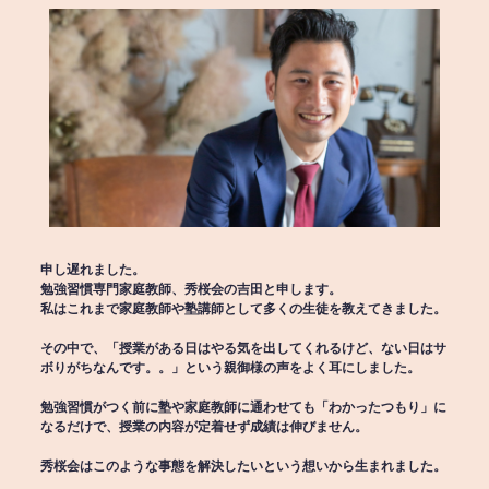
申し遅れました。
勉強習慣専門家庭教師、秀桜会の吉田と申します。
私はこれまで家庭教師や塾講師として多くの生徒を教えてきました。
その中で、「授業がある日はやる気を出してくれるけど、ない日はサ
ボりがちなんです。。」という親御様の声をよく耳にしました。
勉強習慣がつく前に塾や家庭教師に通わせても「わかったつもり」に
なるだけで、授業の内容が定着せず成績は伸びません。
秀桜会はこのような事態を解決したいという想いから生まれました。