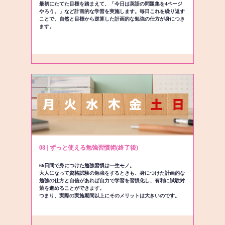
最初にたてた目標を踏まえて、「今日は英語の問題集を4ページ
やろう。」など計画的な学習を実施します。毎日これを繰り返す
ことで、自然と目標から逆算した計画的な勉強の仕方が身につき
ます。
08 | ずっと使える勉強習慣術(終了後)
66日間で身につけた勉強習慣は一生モノ。
大人になって資格試験の勉強をするときも、身につけた計画的な
勉強の仕方と自信があれば自力で学習を習慣化し、有利に試験対
策を進めることができます。
つまり、実際の実施期間以上にそのメリットは大きいのです。