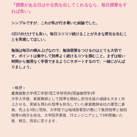
『授業がある日はやる気を出してくれるなら、毎日授業をす
れば良い』
シンプルですが、これが私が行き着いた結論でした。
1日15分だけでも良い。毎日コツコツ続けることが大きな変化を生むこ
とを実感してほしい。
勉強は毎日の積み上げなので、勉強習慣をつけるのはとても大切で
す。ポイントは集中して効率よく続けるコツを掴むこと。まずは短い
時間から無理なく学習できるようにサポートするので、一緒にがんば
りましょう。
＜略歴＞
慶應義塾大学理工学部/理工学研究科(理論物理学)卒
大学入学後、家庭教師として指導を開始し担当生徒の成績を大きく向
上させる。実績を買われ指導を担当していた家庭教師会社の運営に参
画。売上を3倍に増加。大学院では地域密着型の塾にて集団指導と個別
指導の両方を担当。大学院卒業後、ITエンジニアとして6年間働いた
後、独立。現在に至ります。