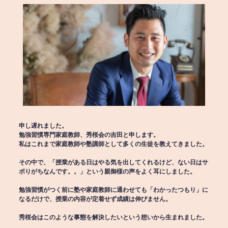
申し遅れました。
勉強習慣専門家庭教師、秀桜会の吉田と申します。
私はこれまで家庭教師や塾講師として多くの生徒を教えてきました。
その中で、「授業がある日はやる気を出してくれるけど、ない日はサ
ボりがちなんです。。」という親御様の声をよく耳にしました。
勉強習慣がつく前に塾や家庭教師に通わせても「わかったつもり」に
なるだけで、授業の内容が定着せず成績は伸びません。
秀桜会はこのような事態を解決したいという想いから生まれました。