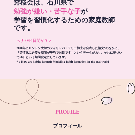
秀桜会は、石川県で
勉強が嫌い・苦手な子
が
学習を習慣化するための家庭教師
です。
＜ナゼ66日間か？＞
2010年にロンドン大学のフィリッパ・ラリー博士が発表した論文*のなかに、
「習慣化に必要な期間が平均で66日です」というデータがあり、それに基づい
て66日という期間設定にしています。
*：
How are habits formed: Modeling habit formation in the real world
PROFILE
プロフィール