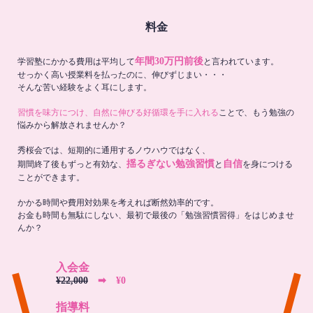
料金
年間30万円前後
学習塾にかかる費用は平均して
と言われています。
せっかく高い授業料を払ったのに、伸びずじまい・・・
そんな苦い経験をよく耳にします。
習慣を味方につけ、自然に伸びる好循環を手に入れる
ことで、もう勉強の
悩みから解放されませんか？
秀桜会では、短期的に通用するノウハウではなく、
揺るぎない勉強習慣
自信
期間終了後もずっと有効な、
と
を身につける
ことができます。
かかる時間や費用対効果を考えれば断然効率的です。
お金も時間も無駄にしない、最初で最後の「勉強習慣習得」をはじめませ
んか？
入会金
¥22,000
➡︎ ¥0
指導料