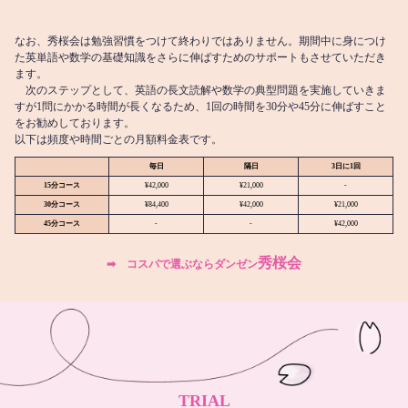
なお、秀桜会は勉強習慣をつけて終わりではありません。期間中に身につけ
た英単語や数学の基礎知識をさらに伸ばすためのサポートもさせていただき
ます。
次のステップとして、英語の長文読解や数学の典型問題を実施していきま
すが1問にかかる時間が長くなるため、1回の時間を30分や45分に伸ばすこと
をお勧めしております。
以下は頻度や時間ごとの月額料金表です。
毎日
隔日
3日に1回
15分コース
¥42,000
¥21,000
-
30分コース
¥84,400
¥42,000
¥21,000
45分コース
-
-
¥42,000
秀桜会
➡︎ コスパで選ぶならダンゼン
TRIAL