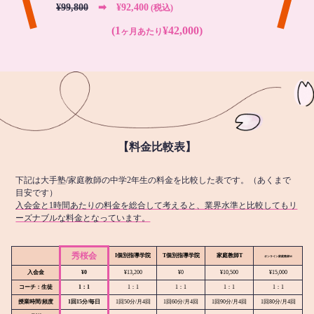
¥99,800
➡︎ ¥92,400
(税込)
(1
¥42,000)
ヶ月あたり
【料金比較表】
下記は大手塾/家庭教師の中学2年生の料金を比較した表です。（あくまで
目安です）
入会金と1時間あたりの料金を総合して考えると、業界水準と比較してもリ
ーズナブルな料金となっています。
秀桜会
I個別指導学院
T個別指導学院
家庭教師T
オンライン
家庭教師M
入会金
¥0
¥13,200
¥0
¥10,500
¥15,000
コーチ：生徒
1：1
1：1
1：1
1：1
1：1
授業時間/頻度
1回15分/毎日
1回50分/月4回
1回60分/月4回
1回90分/月4回
1回80分/月4回