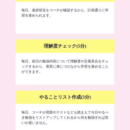
毎日、進捗状況をコーチが確認するから、計画通りに学
習を進められます。
理解度チェック(5分)
毎日、前日の勉強内容について理解度や定着具合をチェ
ックするから、着実に身につけながら学習を進めること
ができます。
やることリスト作成(5分)
毎日、コーチが宿題やテストなども踏まえて今日やるべ
き勉強をリストアップしてくれるから何を勉強すれば良
いか迷いません。