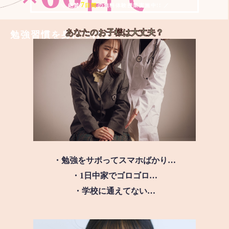
7
＼ 絶賛
日間
の無料体験授業実施中!! ／
あなたのお子様は
大丈夫？
勉強習慣を身につける
・勉強をサボってスマホばかり…
・1日中家でゴロゴロ…
・学校に通えてない…