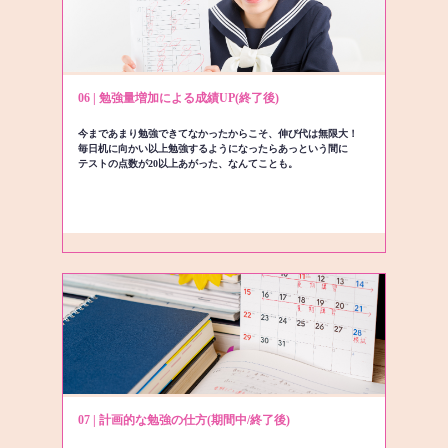
06 | 勉強量増加による成績UP(終了後)
今まであまり勉強できてなかったからこそ、伸び代は無限大！
毎日机に向かい以上勉強するようになったらあっという間に
テストの点数が20以上あがった、なんてことも。
07 | 計画的な勉強の仕方(期間中/終了後)