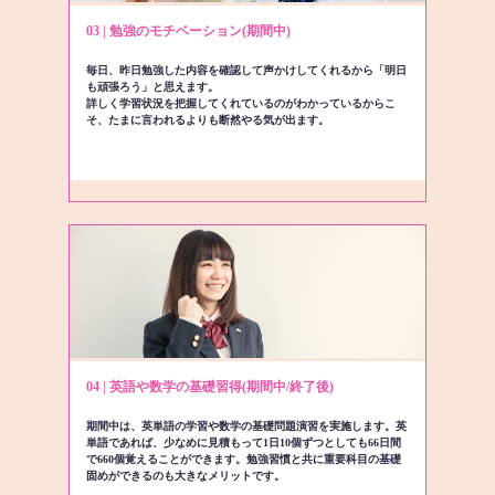
03 | 勉強のモチベーション(期間中)
毎日、昨日勉強した内容を確認して声かけしてくれるから「明日
も頑張ろう」と思えます。
詳しく学習状況を把握してくれているのがわかっているからこ
そ、たまに言われるよりも断然やる気が出ます。
04 | 英語や数学の基礎習得(期間中/終了後)
期間中は、英単語の学習や数学の基礎問題演習を実施します。英
単語であれば、少なめに見積もって1日10個ずつとしても66日間
で660個覚えることができます。勉強習慣と共に重要科目の基礎
固めができるのも大きなメリットです。