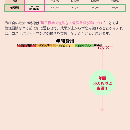
月謝
ー
¥12,700
¥34,560
¥28,000
¥23,936
¥92,400
年間費用
¥361,815
¥592,920
¥437,531
¥425,652
(66日完結)
秀桜会の最大の特徴は“
毎日授業で無理なく勉強習慣が身につく
”ことです。
勉強習慣がつく前に塾に通わせて、成果が上がらず悩み続けることを考えれ
ば、コストパフォーマンスの良さを実感していただけると思います。
年間費用
¥592,920
I個別指導学院
T個別指導学院
家庭教師T
家庭教師M
秀桜会
¥437,531
¥425,652
¥361,815
¥92,400