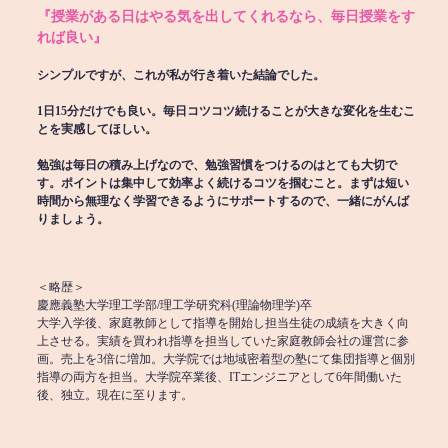
『授業がある日はやる気を出してくれるなら、毎日授業をす
れば良い』
シンプルですが、これが私が行き着いた結論でした。
1日15分だけでも良い。毎日コツコツ続けることが大きな変化を生むこ
とを実感してほしい。
勉強は毎日の積み上げなので、勉強習慣をつけるのはとても大切で
す。ポイントは集中して効率よく続けるコツを掴むこと。まずは短い
時間から無理なく学習できるようにサポートするので、一緒にがんば
りましょう。
＜略歴＞
慶應義塾大学理工学部/理工学研究科(理論物理学)卒
大学入学後、家庭教師として指導を開始し担当生徒の成績を大きく向
上させる。実績を買われ指導を担当していた家庭教師会社の運営に参
画。売上を3倍に増加。大学院では地域密着型の塾にて集団指導と個別
指導の両方を担当。大学院卒業後、ITエンジニアとして6年間働いた
後、独立。現在に至ります。