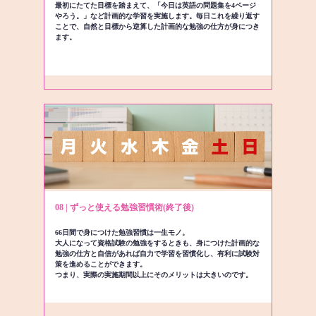
最初にたてた目標を踏まえて、「今日は英語の問題集を4ページ
やろう。」など計画的な学習を実施します。毎日これを繰り返す
ことで、自然と目標から逆算した計画的な勉強の仕方が身につき
ます。
08 | ずっと使える勉強習慣術(終了後)
66日間で身につけた勉強習慣は一生モノ。
大人になって資格試験の勉強をするときも、身につけた計画的な
勉強の仕方と自信があれば自力で学習を習慣化し、有利に試験対
策を進めることができます。
つまり、実際の実施期間以上にそのメリットは大きいのです。