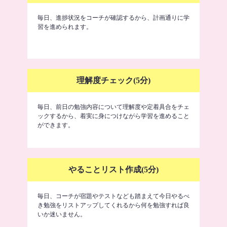
毎日、進捗状況をコーチが確認するから、計画通りに学
習を進められます。
理解度チェック(5分)
毎日、前日の勉強内容について理解度や定着具合をチェ
ックするから、着実に身につけながら学習を進めること
ができます。
やることリスト作成(5分)
毎日、コーチが宿題やテストなども踏まえて今日やるべ
き勉強をリストアップしてくれるから何を勉強すれば良
いか迷いません。