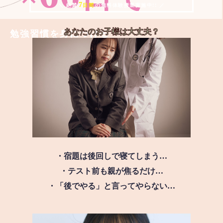
7
＼ 絶賛
日間
の無料体験授業実施中!! ／
あなたのお子様は
大丈夫？
勉強習慣を身につける
・宿題は後回しで寝てしまう…
・テスト前も親が焦るだけ…
・「後でやる」と言ってやらない…