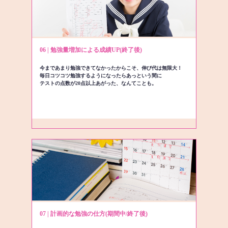
06 | 勉強量増加による成績UP(終了後)
今まであまり勉強できてなかったからこそ、伸び代は無限大！
毎日コツコツ勉強するようになったらあっという間に
テストの点数が20点以上あがった、なんてことも。
07 | 計画的な勉強の仕方(期間中/終了後)