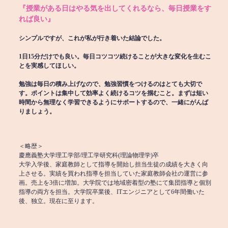
『授業がある日はやる気を出してくれるなら、毎日授業をす
れば良い』
シンプルですが、これが私が行き着いた結論でした。
1日15分だけでも良い。毎日コツコツ続けることが大きな変化を生むこ
とを実感してほしい。
勉強は毎日の積み上げなので、勉強習慣をつけるのはとても大切で
す。ポイントは集中して効率よく続けるコツを掴むこと。まずは短い
時間から無理なく学習できるようにサポートするので、一緒にがんば
りましょう。
＜略歴＞
慶應義塾大学理工学部/理工学研究科(理論物理学)卒
大学入学後、家庭教師として指導を開始し担当生徒の成績を大きく向
上させる。実績を買われ指導を担当していた家庭教師会社の運営に参
画。売上を3倍に増加。大学院では地域密着型の塾にて集団指導と個別
指導の両方を担当。大学院卒業後、ITエンジニアとして6年間働いた
後、独立。現在に至ります。