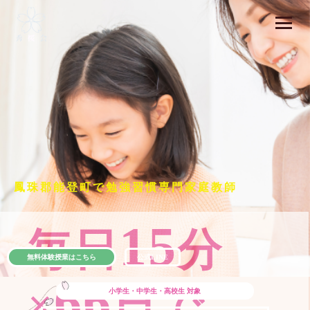
鳳珠郡能登町で勉強習慣専門家庭教師
15
毎日
分
無料体験授業はこちら
公式LINE
66
×
日で
小学生・中学生・高校生
対象