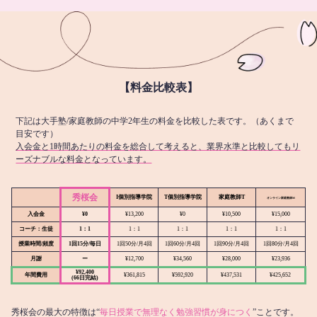
【料金比較表】
下記は大手塾/家庭教師の中学2年生の料金を比較した表です。（あくまで
目安です）
入会金と1時間あたりの料金を総合して考えると、業界水準と比較してもリ
ーズナブルな料金となっています。
秀桜会
I個別指導学院
T個別指導学院
家庭教師T
オンライン
家庭教師M
入会金
¥0
¥13,200
¥0
¥10,500
¥15,000
コーチ：生徒
1：1
1：1
1：1
1：1
1：1
授業時間/頻度
1回15分/毎日
1回50分/月4回
1回60分/月4回
1回90分/月4回
1回80分/月4回
月謝
ー
¥12,700
¥34,560
¥28,000
¥23,936
¥92,400
年間費用
¥361,815
¥592,920
¥437,531
¥425,652
(66日完結)
秀桜会の最大の特徴は“
毎日授業で無理なく勉強習慣が身につく
”ことです。