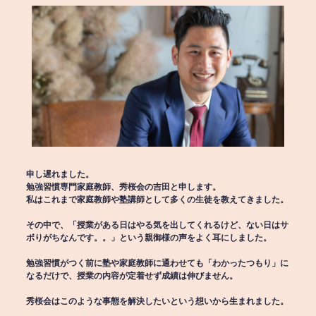
申し遅れました。
勉強習慣専門家庭教師、秀桜会の吉田と申します。
私はこれまで家庭教師や塾講師として多くの生徒を教えてきました。
その中で、「授業がある日はやる気を出してくれるけど、ない日はサ
ボりがちなんです。。」という親御様の声をよく耳にしました。
勉強習慣がつく前に塾や家庭教師に通わせても「わかったつもり」に
なるだけで、授業の内容が定着せず成績は伸びません。
秀桜会はこのような事態を解決したいという想いから生まれました。