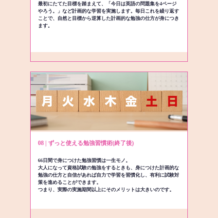
最初にたてた目標を踏まえて、「今日は英語の問題集を4ページ
やろう。」など計画的な学習を実施します。毎日これを繰り返す
ことで、自然と目標から逆算した計画的な勉強の仕方が身につき
ます。
08 | ずっと使える勉強習慣術(終了後)
66日間で身につけた勉強習慣は一生モノ。
大人になって資格試験の勉強をするときも、身につけた計画的な
勉強の仕方と自信があれば自力で学習を習慣化し、有利に試験対
策を進めることができます。
つまり、実際の実施期間以上にそのメリットは大きいのです。