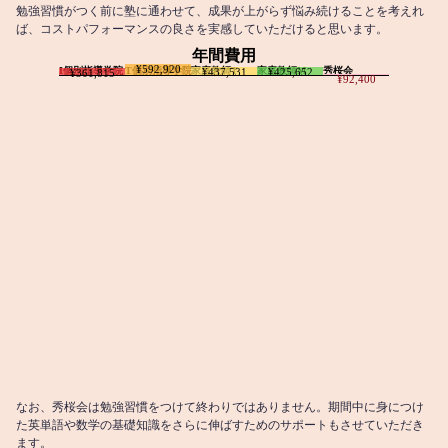
勉強習慣がつく前に塾に通わせて、成果が上がらず悩み続けることを考えれ
ば、コストパフォーマンスの良さを実感していただけると思います。
年間費用
¥592,920
I個別指導学院
T個別指導学院
家庭教師T
家庭教師M
秀桜会
¥437,531
¥425,652
¥361,815
¥92,400
なお、秀桜会は勉強習慣をつけて終わりではありません。期間中に身につけ
た英単語や数学の基礎知識をさらに伸ばすためのサポートもさせていただき
ます。