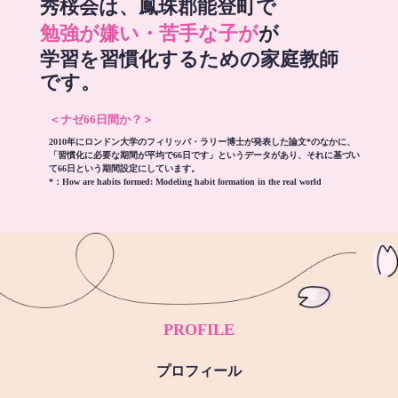
秀桜会は、鳳珠郡能登町で
勉強が嫌い・苦手な子が
が
学習を習慣化するための家庭教師
です。
＜ナゼ66日間か？＞
2010年にロンドン大学のフィリッパ・ラリー博士が発表した論文*のなかに、
「習慣化に必要な期間が平均で66日です」というデータがあり、それに基づい
て66日という期間設定にしています。
*：
How are habits formed: Modeling habit formation in the real world
PROFILE
プロフィール