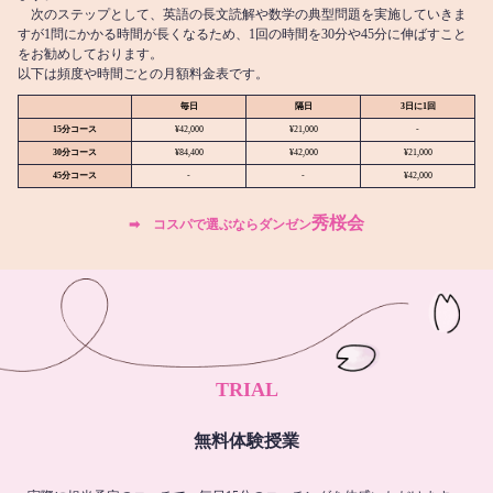
次のステップとして、英語の長文読解や数学の典型問題を実施していきま
すが1問にかかる時間が長くなるため、1回の時間を30分や45分に伸ばすこと
をお勧めしております。
以下は頻度や時間ごとの月額料金表です。
毎日
隔日
3日に1回
15分コース
¥42,000
¥21,000
-
30分コース
¥84,400
¥42,000
¥21,000
45分コース
-
-
¥42,000
秀桜会
➡︎ コスパで選ぶならダンゼン
TRIAL
無料体験授業