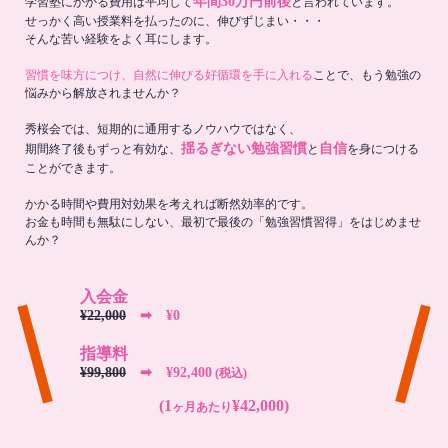
年間30万円前後
学習塾にかかる費用は平均して
と言われています。
せっかく高い授業料を払ったのに、伸びずじまい・・・
そんな苦い経験をよく耳にします。
習慣を味方につけ、自然に伸びる好循環を手に入れる
ことで、もう勉強の
悩みから解放されませんか？
秀桜会では、短期的に通用するノウハウではなく、
揺るぎない勉強習慣
自信
期間終了後もずっと有効な、
と
を身につける
ことができます。
かかる時間や費用対効果を考えれば断然効率的です。
お金も時間も無駄にしない、最初で最後の「勉強習慣習得」をはじめませ
んか？
入会金
¥22,000
➡︎ ¥0
指導料
¥99,800
➡︎ ¥92,400
(税込)
(1
¥42,000)
ヶ月あたり