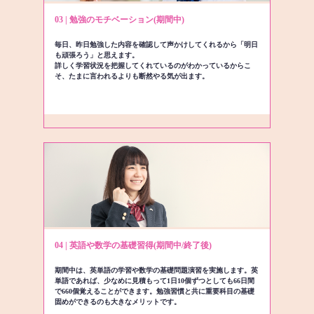
03 | 勉強のモチベーション(期間中)
毎日、昨日勉強した内容を確認して声かけしてくれるから「明日
も頑張ろう」と思えます。
詳しく学習状況を把握してくれているのがわかっているからこ
そ、たまに言われるよりも断然やる気が出ます。
04 | 英語や数学の基礎習得(期間中/終了後)
期間中は、英単語の学習や数学の基礎問題演習を実施します。英
単語であれば、少なめに見積もって1日10個ずつとしても66日間
で660個覚えることができます。勉強習慣と共に重要科目の基礎
固めができるのも大きなメリットです。