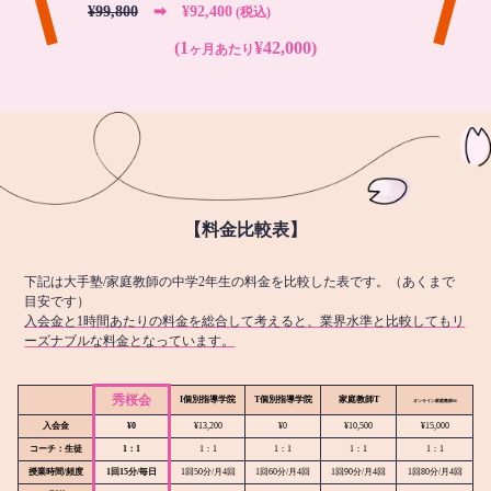
¥99,800
➡︎ ¥92,400
(税込)
(1
¥42,000)
ヶ月あたり
【料金比較表】
下記は大手塾/家庭教師の中学2年生の料金を比較した表です。（あくまで
目安です）
入会金と1時間あたりの料金を総合して考えると、業界水準と比較してもリ
ーズナブルな料金となっています。
秀桜会
I個別指導学院
T個別指導学院
家庭教師T
オンライン
家庭教師M
入会金
¥0
¥13,200
¥0
¥10,500
¥15,000
コーチ：生徒
1：1
1：1
1：1
1：1
1：1
授業時間/頻度
1回15分/毎日
1回50分/月4回
1回60分/月4回
1回90分/月4回
1回80分/月4回