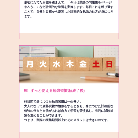
最初にたてた目標を踏まえて、「今日は英語の問題集を4ページ
やろう。」など計画的な学習を実施します。毎日これを繰り返す
ことで、自然と目標から逆算した計画的な勉強の仕方が身につき
ます。
08 | ずっと使える勉強習慣術(終了後)
66日間で身につけた勉強習慣は一生モノ。
大人になって資格試験の勉強をするときも、身につけた計画的な
勉強の仕方と自信があれば自力で学習を習慣化し、有利に試験対
策を進めることができます。
つまり、実際の実施期間以上にそのメリットは大きいのです。