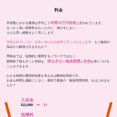
料金
年間30万円前後
学習塾にかかる費用は平均して
と言われています。
せっかく高い授業料を払ったのに、伸びずじまい・・・
そんな苦い経験をよく耳にします。
習慣を味方につけ、自然に伸びる好循環を手に入れる
ことで、もう勉強の
悩みから解放されませんか？
秀桜会では、短期的に通用するノウハウではなく、
揺るぎない勉強習慣
自信
期間終了後もずっと有効な、
と
を身につける
ことができます。
かかる時間や費用対効果を考えれば断然効率的です。
お金も時間も無駄にしない、最初で最後の「勉強習慣習得」をはじめませ
んか？
入会金
¥22,000
➡︎ ¥0
指導料