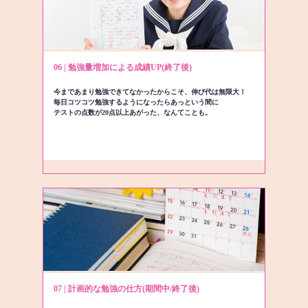
06 | 勉強量増加による成績UP(終了後)
今まであまり勉強できてなかったからこそ、伸び代は無限大！
毎日コツコツ勉強するようになったらあっという間に
テストの点数が20点以上あがった、なんてことも。
07 | 計画的な勉強の仕方(期間中/終了後)