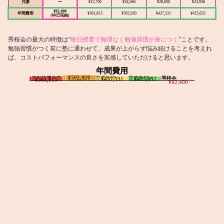
月謝
ー
¥12,700
¥34,560
¥28,000
¥23,936
¥92,400
年間費用
¥361,815
¥592,920
¥437,531
¥425,652
(66日完結)
秀桜会の最大の特徴は“
毎日授業で無理なく勉強習慣が身につく
”ことです。
勉強習慣がつく前に塾に通わせて、成果が上がらず悩み続けることを考えれ
ば、コストパフォーマンスの良さを実感していただけると思います。
年間費用
¥592,920
I個別指導学院
T個別指導学院
家庭教師T
家庭教師M
秀桜会
¥437,531
¥425,652
¥361,815
¥92,400