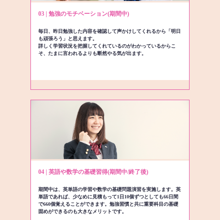
03 | 勉強のモチベーション(期間中)
毎日、昨日勉強した内容を確認して声かけしてくれるから「明日
も頑張ろう」と思えます。
詳しく学習状況を把握してくれているのがわかっているからこ
そ、たまに言われるよりも断然やる気が出ます。
04 | 英語や数学の基礎習得(期間中/終了後)
期間中は、英単語の学習や数学の基礎問題演習を実施します。英
単語であれば、少なめに見積もって1日10個ずつとしても66日間
で660個覚えることができます。勉強習慣と共に重要科目の基礎
固めができるのも大きなメリットです。