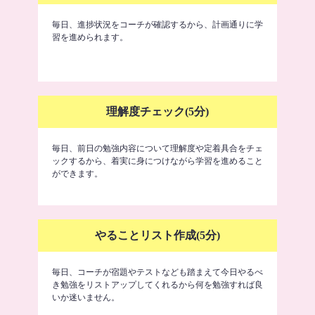
毎日、進捗状況をコーチが確認するから、計画通りに学
習を進められます。
理解度チェック(5分)
毎日、前日の勉強内容について理解度や定着具合をチェ
ックするから、着実に身につけながら学習を進めること
ができます。
やることリスト作成(5分)
毎日、コーチが宿題やテストなども踏まえて今日やるべ
き勉強をリストアップしてくれるから何を勉強すれば良
いか迷いません。