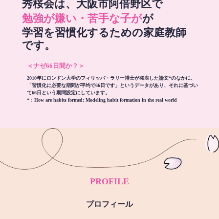
秀桜会は、大阪市阿倍野区で
勉強が嫌い・苦手な子が
が
学習を習慣化するための家庭教師
です。
＜ナゼ66日間か？＞
2010年にロンドン大学のフィリッパ・ラリー博士が発表した論文*のなかに、
「習慣化に必要な期間が平均で66日です」というデータがあり、それに基づい
て66日という期間設定にしています。
*：
How are habits formed: Modeling habit formation in the real world
PROFILE
プロフィール