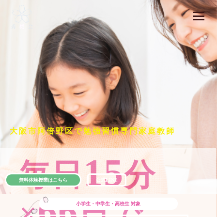
大阪市阿倍野区で勉強習慣専門家庭教師
15
毎日
分
無料体験授業はこちら
公式LINE
66
×
日で
小学生・中学生・高校生
対象