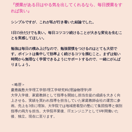
『授業がある日はやる気を出してくれるなら、毎日授業をす
れば良い』
シンプルですが、これが私が行き着いた結論でした。
1日15分だけでも良い。毎日コツコツ続けることが大きな変化を生むこ
とを実感してほしい。
勉強は毎日の積み上げなので、勉強習慣をつけるのはとても大切で
す。ポイントは集中して効率よく続けるコツを掴むこと。まずは短い
時間から無理なく学習できるようにサポートするので、一緒にがんば
りましょう。
＜略歴＞
慶應義塾大学理工学部/理工学研究科(理論物理学)卒
大学入学後、家庭教師として指導を開始し担当生徒の成績を大きく向
上させる。実績を買われ指導を担当していた家庭教師会社の運営に参
画。売上を3倍に増加。大学院では地域密着型の塾にて集団指導と個別
指導の両方を担当。大学院卒業後、ITエンジニアとして6年間働いた
後、独立。現在に至ります。