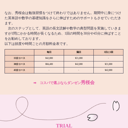
なお、秀桜会は勉強習慣をつけて終わりではありません。期間中に身につけ
た英単語や数学の基礎知識をさらに伸ばすためのサポートもさせていただき
ます。
次のステップとして、英語の長文読解や数学の典型問題を実施していきま
すが1問にかかる時間が長くなるため、1回の時間を30分や45分に伸ばすこと
をお勧めしております。
以下は頻度や時間ごとの月額料金表です。
毎日
隔日
3日に1回
15分コース
¥42,000
¥21,000
-
30分コース
¥84,400
¥42,000
¥21,000
45分コース
-
-
¥42,000
秀桜会
➡︎ コスパで選ぶならダンゼン
TRIAL