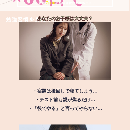
7
＼ 絶賛
日間
の無料体験授業実施中!! ／
あなたのお子様は
大丈夫？
勉強習慣を身につける
・宿題は後回しで寝てしまう…
・テスト前も親が焦るだけ…
・「後でやる」と言ってやらない…