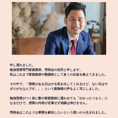
申し遅れました。
勉強習慣専門家庭教師、秀桜会の吉田と申します。
私はこれまで家庭教師や塾講師として多くの生徒を教えてきました。
その中で、「授業がある日はやる気を出してくれるけど、ない日はサ
ボりがちなんです。。」という親御様の声をよく耳にしました。
勉強習慣がつく前に塾や家庭教師に通わせても「わかったつもり」に
なるだけで、授業の内容が定着せず成績は伸びません。
秀桜会はこのような事態を解決したいという想いから生まれました。