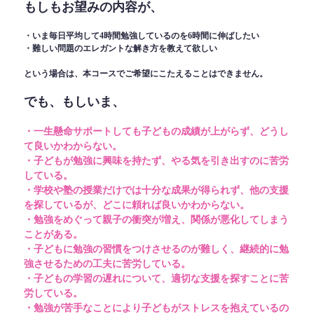
もしもお望みの内容が、
・いま毎日平均して4時間勉強しているのを6時間に伸ばしたい
・難しい問題のエレガントな解き方を教えて欲しい
という場合は、本コースでご希望にこたえることはできません。
でも、もしいま、
・一生懸命サポートしても子どもの成績が上がらず、どうし
て良いかわからない。
・子どもが勉強に興味を持たず、やる気を引き出すのに苦労
している。
・学校や塾の授業だけでは十分な成果が得られず、他の支援
を探しているが、どこに頼れば良いかわからない。
・勉強をめぐって親子の衝突が増え、関係が悪化してしまう
ことがある。
・子どもに勉強の習慣をつけさせるのが難しく、継続的に勉
強させるための工夫に苦労している。
・子どもの学習の遅れについて、適切な支援を探すことに苦
労している。
・勉強が苦手なことにより子どもがストレスを抱えているの