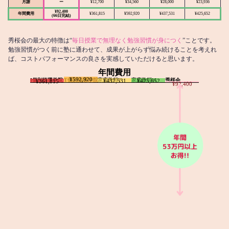
月謝
ー
¥12,700
¥34,560
¥28,000
¥23,936
¥92,400
年間費用
¥361,815
¥592,920
¥437,531
¥425,652
(66日完結)
秀桜会の最大の特徴は“
毎日授業で無理なく勉強習慣が身につく
”ことです。
勉強習慣がつく前に塾に通わせて、成果が上がらず悩み続けることを考えれ
ば、コストパフォーマンスの良さを実感していただけると思います。
年間費用
¥592,920
I個別指導学院
T個別指導学院
家庭教師T
家庭教師M
秀桜会
¥437,531
¥425,652
¥361,815
¥92,400