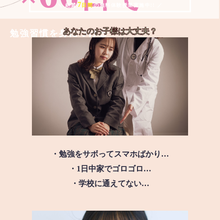
7
＼ 絶賛
日間
の無料体験授業実施中!! ／
あなたのお子様は
大丈夫？
勉強習慣を身につける
・勉強をサボってスマホばかり…
・1日中家でゴロゴロ…
・学校に通えてない…