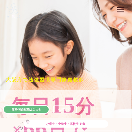
大阪府で勉強習慣専門家庭教師
15
毎日
分
無料体験授業はこちら
公式LINE
66
×
日で
小学生・中学生・高校生
対象