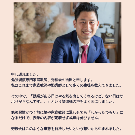
申し遅れました。
勉強習慣専門家庭教師、秀桜会の吉田と申します。
私はこれまで家庭教師や塾講師として多くの生徒を教えてきました。
その中で、「授業がある日はやる気を出してくれるけど、ない日はサ
ボりがちなんです。。」という親御様の声をよく耳にしました。
勉強習慣がつく前に塾や家庭教師に通わせても「わかったつもり」に
なるだけで、授業の内容が定着せず成績は伸びません。
秀桜会はこのような事態を解決したいという想いから生まれました。