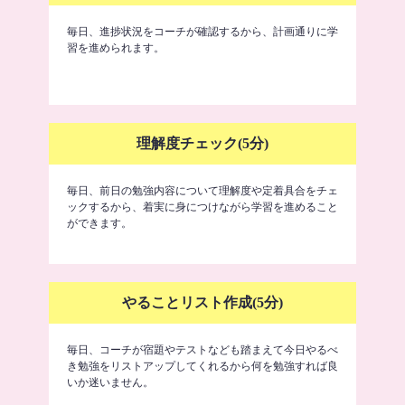
毎日、進捗状況をコーチが確認するから、計画通りに学
習を進められます。
理解度チェック(5分)
毎日、前日の勉強内容について理解度や定着具合をチェ
ックするから、着実に身につけながら学習を進めること
ができます。
やることリスト作成(5分)
毎日、コーチが宿題やテストなども踏まえて今日やるべ
き勉強をリストアップしてくれるから何を勉強すれば良
いか迷いません。