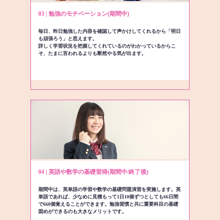
03 | 勉強のモチベーション(期間中)
毎日、昨日勉強した内容を確認して声かけしてくれるから「明日
も頑張ろう」と思えます。
詳しく学習状況を把握してくれているのがわかっているからこ
そ、たまに言われるよりも断然やる気が出ます。
04 | 英語や数学の基礎習得(期間中/終了後)
期間中は、英単語の学習や数学の基礎問題演習を実施します。英
単語であれば、少なめに見積もって1日10個ずつとしても66日間
で660個覚えることができます。勉強習慣と共に重要科目の基礎
固めができるのも大きなメリットです。