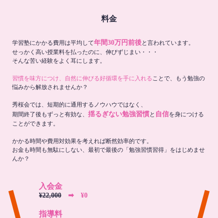
料金
年間30万円前後
学習塾にかかる費用は平均して
と言われています。
せっかく高い授業料を払ったのに、伸びずじまい・・・
そんな苦い経験をよく耳にします。
習慣を味方につけ、自然に伸びる好循環を手に入れる
ことで、もう勉強の
悩みから解放されませんか？
秀桜会では、短期的に通用するノウハウではなく、
揺るぎない勉強習慣
自信
期間終了後もずっと有効な、
と
を身につける
ことができます。
かかる時間や費用対効果を考えれば断然効率的です。
お金も時間も無駄にしない、最初で最後の「勉強習慣習得」をはじめませ
んか？
入会金
¥22,000
➡︎ ¥0
指導料