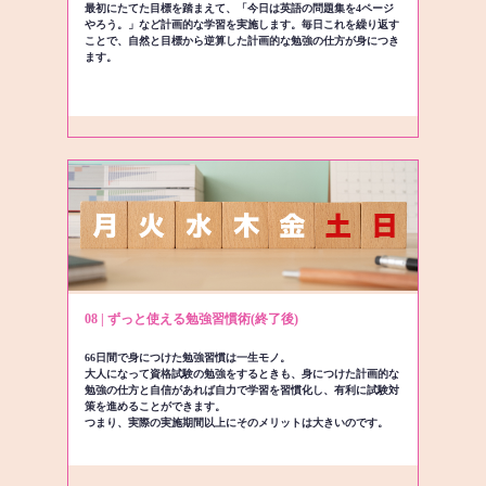
最初にたてた目標を踏まえて、「今日は英語の問題集を4ページ
やろう。」など計画的な学習を実施します。毎日これを繰り返す
ことで、自然と目標から逆算した計画的な勉強の仕方が身につき
ます。
08 | ずっと使える勉強習慣術(終了後)
66日間で身につけた勉強習慣は一生モノ。
大人になって資格試験の勉強をするときも、身につけた計画的な
勉強の仕方と自信があれば自力で学習を習慣化し、有利に試験対
策を進めることができます。
つまり、実際の実施期間以上にそのメリットは大きいのです。