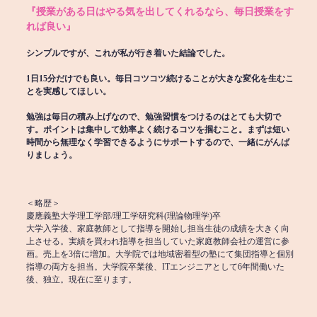
『授業がある日はやる気を出してくれるなら、毎日授業をす
れば良い』
シンプルですが、これが私が行き着いた結論でした。
1日15分だけでも良い。毎日コツコツ続けることが大きな変化を生むこ
とを実感してほしい。
勉強は毎日の積み上げなので、勉強習慣をつけるのはとても大切で
す。ポイントは集中して効率よく続けるコツを掴むこと。まずは短い
時間から無理なく学習できるようにサポートするので、一緒にがんば
りましょう。
＜略歴＞
慶應義塾大学理工学部/理工学研究科(理論物理学)卒
大学入学後、家庭教師として指導を開始し担当生徒の成績を大きく向
上させる。実績を買われ指導を担当していた家庭教師会社の運営に参
画。売上を3倍に増加。大学院では地域密着型の塾にて集団指導と個別
指導の両方を担当。大学院卒業後、ITエンジニアとして6年間働いた
後、独立。現在に至ります。