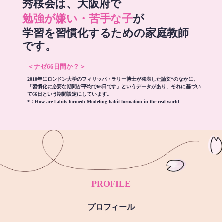
秀桜会は、大阪府で
勉強が嫌い・苦手な子
が
学習を習慣化するための家庭教師
です。
＜ナゼ66日間か？＞
2010年にロンドン大学のフィリッパ・ラリー博士が発表した論文*のなかに、
「習慣化に必要な期間が平均で66日です」というデータがあり、それに基づい
て66日という期間設定にしています。
*：
How are habits formed: Modeling habit formation in the real world
PROFILE
プロフィール