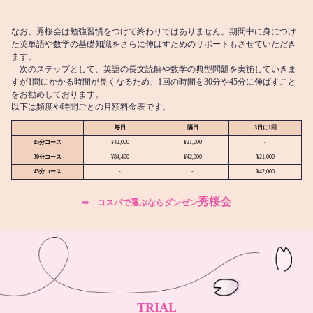
なお、秀桜会は勉強習慣をつけて終わりではありません。期間中に身につけ
た英単語や数学の基礎知識をさらに伸ばすためのサポートもさせていただき
ます。
次のステップとして、英語の長文読解や数学の典型問題を実施していきま
すが1問にかかる時間が長くなるため、1回の時間を30分や45分に伸ばすこと
をお勧めしております。
以下は頻度や時間ごとの月額料金表です。
毎日
隔日
3日に1回
15分コース
¥42,000
¥21,000
-
30分コース
¥84,400
¥42,000
¥21,000
45分コース
-
-
¥42,000
秀桜会
➡︎ コスパで選ぶならダンゼン
TRIAL