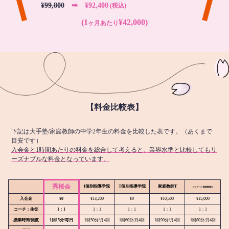
¥99,800
➡︎ ¥92,400
(税込)
(1
¥42,000)
ヶ月あたり
【料金比較表】
下記は大手塾/家庭教師の中学2年生の料金を比較した表です。（あくまで
目安です）
入会金と1時間あたりの料金を総合して考えると、業界水準と比較してもリ
ーズナブルな料金となっています。
秀桜会
I個別指導学院
T個別指導学院
家庭教師T
オンライン
家庭教師M
入会金
¥0
¥13,200
¥0
¥10,500
¥15,000
コーチ：生徒
1：1
1：1
1：1
1：1
1：1
授業時間/頻度
1回15分/毎日
1回50分/月4回
1回60分/月4回
1回90分/月4回
1回80分/月4回