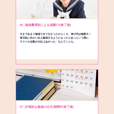
06 | 勉強量増加による成績UP(終了後)
今まであまり勉強できてなかったからこそ、伸び代は無限大！
毎日机に向かい以上勉強するようになったらあっという間に
テストの点数が20以上あがった、なんてことも。
07 | 計画的な勉強の仕方(期間中/終了後)