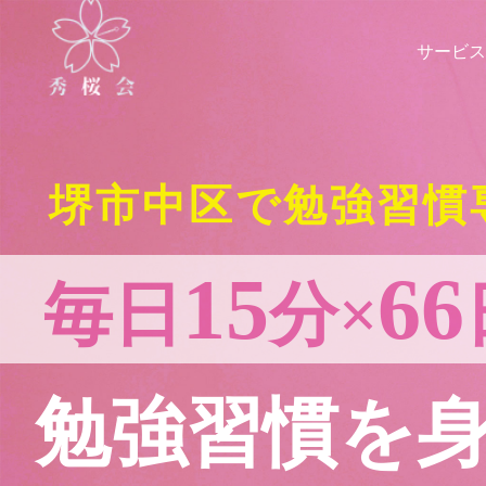
サービス
堺市中区で勉強習慣
15
66
毎日
分×
勉強習慣を