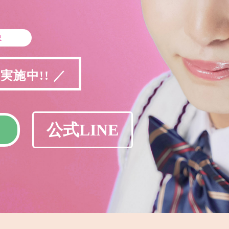
象
施中!! ／
公式LINE