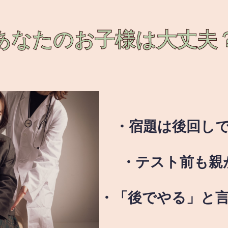
あなたのお子様は
大丈夫
・宿題は後回し
・テスト前も親
・「後でやる」と