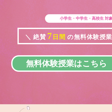
小学生・中学生・高校生
対
7
＼ 絶賛
日間
の無料体験授業実
無料体験授業はこちら