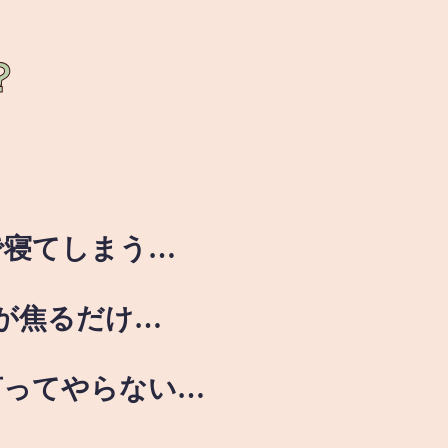
？
で寝てしまう…
が焦るだけ…
言ってやらない…