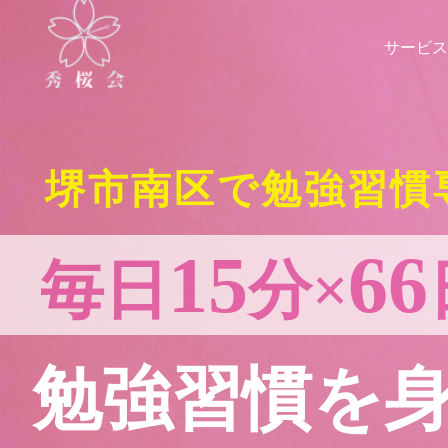
サービス
堺市南区で勉強習慣
15
66
毎日
分×
勉強習慣を