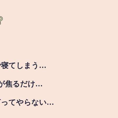
？
で寝てしまう…
が焦るだけ…
言ってやらない…