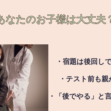
あなたのお子様は
大丈夫
・宿題は後回し
・テスト前も親
・「後でやる」と