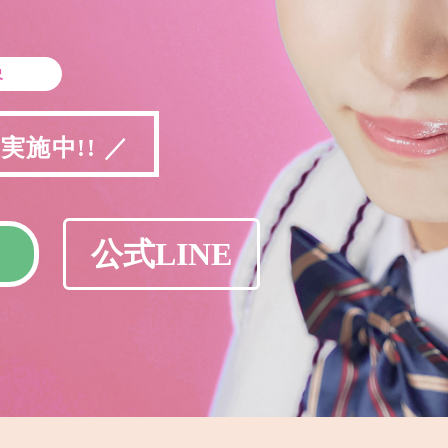
象
施中!! ／
公式LINE