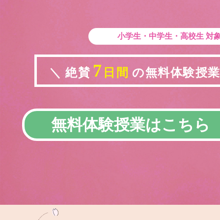
小学生・中学生・高校生
対
7
＼ 絶賛
日間
の無料体験授業実
無料体験授業はこちら