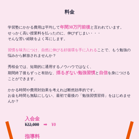
料金
年間30万円前後
学習塾にかかる費用は平均して
と言われています。
せっかく高い授業料を払ったのに、伸びずじまい・・・
そんな苦い経験をよく耳にします。
習慣を味方につけ、自然に伸びる好循環を手に入れる
ことで、もう勉強の
悩みから解放されませんか？
秀桜会では、短期的に通用するノウハウではなく、
揺るぎない勉強習慣
自信
期間終了後もずっと有効な、
と
を身につける
ことができます。
かかる時間や費用対効果を考えれば断然効率的です。
お金も時間も無駄にしない、最初で最後の「勉強習慣習得」をはじめませ
んか？
入会金
¥22,000
➡︎ ¥0
指導料