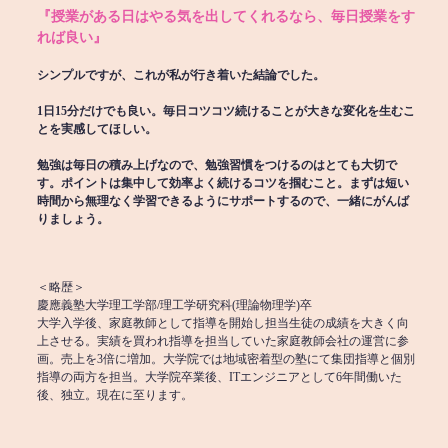
『授業がある日はやる気を出してくれるなら、毎日授業をす
れば良い』
シンプルですが、これが私が行き着いた結論でした。
1日15分だけでも良い。毎日コツコツ続けることが大きな変化を生むこ
とを実感してほしい。
勉強は毎日の積み上げなので、勉強習慣をつけるのはとても大切で
す。ポイントは集中して効率よく続けるコツを掴むこと。まずは短い
時間から無理なく学習できるようにサポートするので、一緒にがんば
りましょう。
＜略歴＞
慶應義塾大学理工学部/理工学研究科(理論物理学)卒
大学入学後、家庭教師として指導を開始し担当生徒の成績を大きく向
上させる。実績を買われ指導を担当していた家庭教師会社の運営に参
画。売上を3倍に増加。大学院では地域密着型の塾にて集団指導と個別
指導の両方を担当。大学院卒業後、ITエンジニアとして6年間働いた
後、独立。現在に至ります。