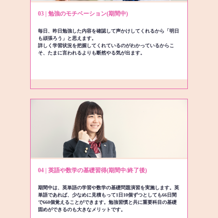
03 | 勉強のモチベーション(期間中)
毎日、昨日勉強した内容を確認して声かけしてくれるから「明日
も頑張ろう」と思えます。
詳しく学習状況を把握してくれているのがわかっているからこ
そ、たまに言われるよりも断然やる気が出ます。
04 | 英語や数学の基礎習得(期間中/終了後)
期間中は、英単語の学習や数学の基礎問題演習を実施します。英
単語であれば、少なめに見積もって1日10個ずつとしても66日間
で660個覚えることができます。勉強習慣と共に重要科目の基礎
固めができるのも大きなメリットです。