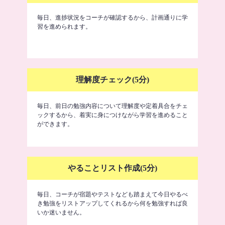
毎日、進捗状況をコーチが確認するから、計画通りに学
習を進められます。
理解度チェック(5分)
毎日、前日の勉強内容について理解度や定着具合をチェ
ックするから、着実に身につけながら学習を進めること
ができます。
やることリスト作成(5分)
毎日、コーチが宿題やテストなども踏まえて今日やるべ
き勉強をリストアップしてくれるから何を勉強すれば良
いか迷いません。