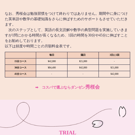
なお、秀桜会は勉強習慣をつけて終わりではありません。期間中に身につけ
た英単語や数学の基礎知識をさらに伸ばすためのサポートもさせていただき
ます。
次のステップとして、英語の長文読解や数学の典型問題を実施していきま
すが1問にかかる時間が長くなるため、1回の時間を30分や45分に伸ばすこと
をお勧めしております。
以下は頻度や時間ごとの月額料金表です。
毎日
隔日
3日に1回
15分コース
¥42,000
¥21,000
-
30分コース
¥84,400
¥42,000
¥21,000
45分コース
-
-
¥42,000
秀桜会
➡︎ コスパで選ぶならダンゼン
TRIAL