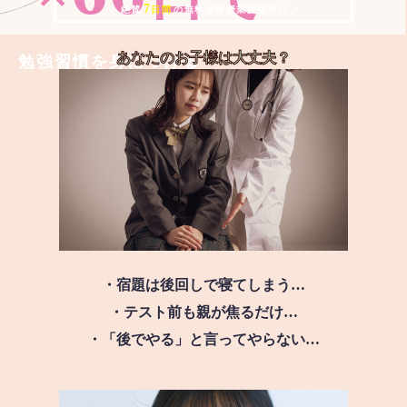
7
＼ 絶賛
日間
の無料体験授業実施中!! ／
あなたのお子様は
大丈夫？
勉強習慣を身につける
・宿題は後回しで寝てしまう…
・テスト前も親が焦るだけ…
・「後でやる」と言ってやらない…