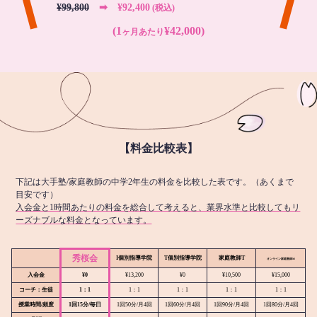
¥99,800
➡︎ ¥92,400
(税込)
(1
¥42,000)
ヶ月あたり
【料金比較表】
下記は大手塾/家庭教師の中学2年生の料金を比較した表です。（あくまで
目安です）
入会金と1時間あたりの料金を総合して考えると、業界水準と比較してもリ
ーズナブルな料金となっています。
秀桜会
I個別指導学院
T個別指導学院
家庭教師T
オンライン
家庭教師M
入会金
¥0
¥13,200
¥0
¥10,500
¥15,000
コーチ：生徒
1：1
1：1
1：1
1：1
1：1
授業時間/頻度
1回15分/毎日
1回50分/月4回
1回60分/月4回
1回90分/月4回
1回80分/月4回