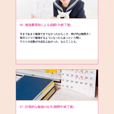
06 | 勉強量増加による成績UP(終了後)
今まであまり勉強できてなかったからこそ、伸び代は無限大！
毎日コツコツ勉強するようになったらあっという間に
テストの点数が20点以上あがった、なんてことも。
07 | 計画的な勉強の仕方(期間中/終了後)