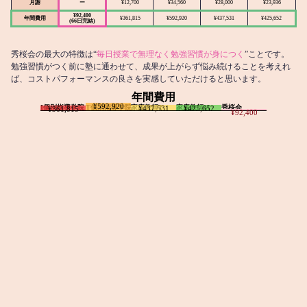
月謝
ー
¥12,700
¥34,560
¥28,000
¥23,936
¥92,400
年間費用
¥361,815
¥592,920
¥437,531
¥425,652
(66日完結)
秀桜会の最大の特徴は“
毎日授業で無理なく勉強習慣が身につく
”ことです。
勉強習慣がつく前に塾に通わせて、成果が上がらず悩み続けることを考えれ
ば、コストパフォーマンスの良さを実感していただけると思います。
年間費用
¥592,920
I個別指導学院
T個別指導学院
家庭教師T
家庭教師M
秀桜会
¥437,531
¥425,652
¥361,815
¥92,400