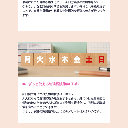
最初にたてた目標を踏まえて、「今日は英語の問題集を4ページ
やろう。」など計画的な学習を実施します。毎日これを繰り返す
ことで、自然と目標から逆算した計画的な勉強の仕方が身につき
ます。
08 | ずっと使える勉強習慣術(終了後)
66日間で身につけた勉強習慣は一生モノ。
大人になって資格試験の勉強をするときも、身につけた計画的な
勉強の仕方と自信があれば自力で学習を習慣化し、有利に試験対
策を進めることができます。
つまり、実際の実施期間以上にそのメリットは大きいのです。