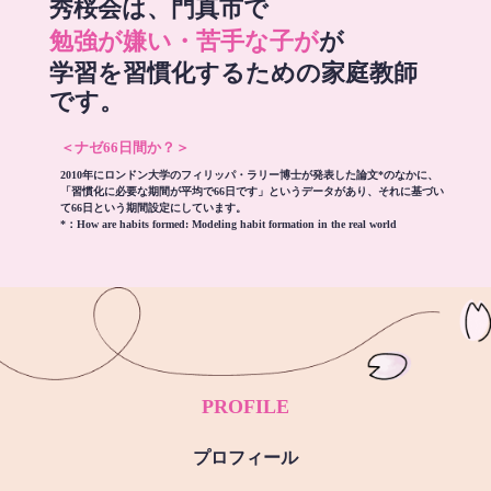
秀桜会は、門真市で
勉強が嫌い・苦手な子が
が
学習を習慣化するための家庭教師
です。
＜ナゼ66日間か？＞
2010年にロンドン大学のフィリッパ・ラリー博士が発表した論文*のなかに、
「習慣化に必要な期間が平均で66日です」というデータがあり、それに基づい
て66日という期間設定にしています。
*：
How are habits formed: Modeling habit formation in the real world
PROFILE
プロフィール