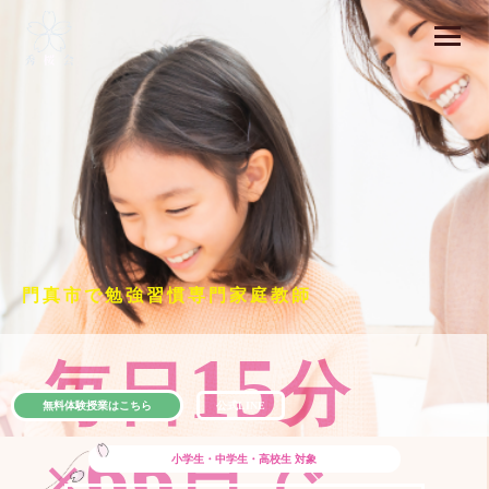
門真市で勉強習慣専門家庭教師
15
毎日
分
無料体験授業はこちら
公式LINE
66
×
日で
小学生・中学生・高校生
対象