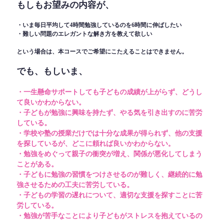
もしもお望みの内容が、
・いま毎日平均して4時間勉強しているのを6時間に伸ばしたい
・難しい問題のエレガントな解き方を教えて欲しい
という場合は、本コースでご希望にこたえることはできません。
でも、もしいま、
・一生懸命サポートしても子どもの成績が上がらず、どうし
て良いかわからない。
・子どもが勉強に興味を持たず、やる気を引き出すのに苦労
している。
・学校や塾の授業だけでは十分な成果が得られず、他の支援
を探しているが、どこに頼れば良いかわからない。
・勉強をめぐって親子の衝突が増え、関係が悪化してしまう
ことがある。
・子どもに勉強の習慣をつけさせるのが難しく、継続的に勉
強させるための工夫に苦労している。
・子どもの学習の遅れについて、適切な支援を探すことに苦
労している。
・勉強が苦手なことにより子どもがストレスを抱えているの