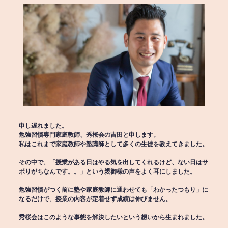
申し遅れました。
勉強習慣専門家庭教師、秀桜会の吉田と申します。
私はこれまで家庭教師や塾講師として多くの生徒を教えてきました。
その中で、「授業がある日はやる気を出してくれるけど、ない日はサ
ボりがちなんです。。」という親御様の声をよく耳にしました。
勉強習慣がつく前に塾や家庭教師に通わせても「わかったつもり」に
なるだけで、授業の内容が定着せず成績は伸びません。
秀桜会はこのような事態を解決したいという想いから生まれました。