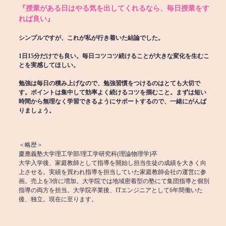
『授業がある日はやる気を出してくれるなら、毎日授業をす
れば良い』
シンプルですが、これが私が行き着いた結論でした。
1日15分だけでも良い。毎日コツコツ続けることが大きな変化を生むこ
とを実感してほしい。
勉強は毎日の積み上げなので、勉強習慣をつけるのはとても大切で
す。ポイントは集中して効率よく続けるコツを掴むこと。まずは短い
時間から無理なく学習できるようにサポートするので、一緒にがんば
りましょう。
＜略歴＞
慶應義塾大学理工学部/理工学研究科(理論物理学)卒
大学入学後、家庭教師として指導を開始し担当生徒の成績を大きく向
上させる。実績を買われ指導を担当していた家庭教師会社の運営に参
画。売上を3倍に増加。大学院では地域密着型の塾にて集団指導と個別
指導の両方を担当。大学院卒業後、ITエンジニアとして6年間働いた
後、独立。現在に至ります。