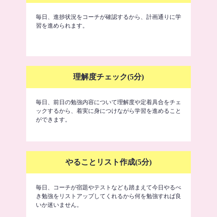
毎日、進捗状況をコーチが確認するから、計画通りに学
習を進められます。
理解度チェック(5分)
毎日、前日の勉強内容について理解度や定着具合をチェ
ックするから、着実に身につけながら学習を進めること
ができます。
やることリスト作成(5分)
毎日、コーチが宿題やテストなども踏まえて今日やるべ
き勉強をリストアップしてくれるから何を勉強すれば良
いか迷いません。