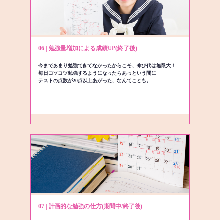
06 | 勉強量増加による成績UP(終了後)
今まであまり勉強できてなかったからこそ、伸び代は無限大！
毎日コツコツ勉強するようになったらあっという間に
テストの点数が20点以上あがった、なんてことも。
07 | 計画的な勉強の仕方(期間中/終了後)