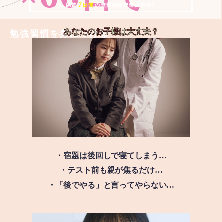
7
＼ 絶賛
日間
の無料体験授業実施中!! ／
あなたのお子様は
大丈夫？
勉強習慣を身につける
・宿題は後回しで寝てしまう…
・テスト前も親が焦るだけ…
・「後でやる」と言ってやらない…