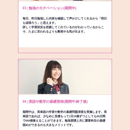
03 | 勉強のモチベーション(期間中)
毎日、昨日勉強した内容を確認して声かけしてくれるから「明日
も頑張ろう」と思えます。
詳しく学習状況を把握してくれているのがわかっているからこ
そ、たまに言われるよりも断然やる気が出ます。
04 | 英語や数学の基礎習得(期間中/終了後)
期間中は、英単語の学習や数学の基礎問題演習を実施します。英
単語であれば、少なめに見積もって1日10個ずつとしても66日間
で660個覚えることができます。勉強習慣と共に重要科目の基礎
固めができるのも大きなメリットです。