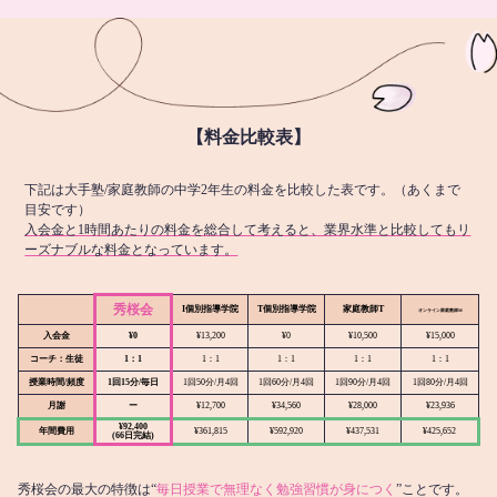
【料金比較表】
下記は大手塾/家庭教師の中学2年生の料金を比較した表です。（あくまで
目安です）
入会金と1時間あたりの料金を総合して考えると、業界水準と比較してもリ
ーズナブルな料金となっています。
秀桜会
I個別指導学院
T個別指導学院
家庭教師T
オンライン
家庭教師M
入会金
¥0
¥13,200
¥0
¥10,500
¥15,000
コーチ：生徒
1：1
1：1
1：1
1：1
1：1
授業時間/頻度
1回15分/毎日
1回50分/月4回
1回60分/月4回
1回90分/月4回
1回80分/月4回
月謝
ー
¥12,700
¥34,560
¥28,000
¥23,936
¥92,400
年間費用
¥361,815
¥592,920
¥437,531
¥425,652
(66日完結)
秀桜会の最大の特徴は“
毎日授業で無理なく勉強習慣が身につく
”ことです。