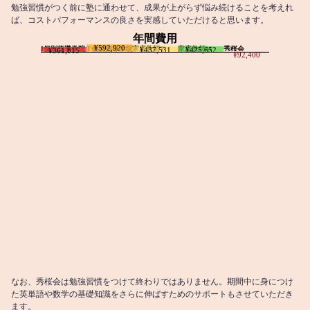
勉強習慣がつく前に塾に通わせて、成果が上がらず悩み続けることを考えれ
ば、コストパフォーマンスの良さを実感していただけると思います。
年間費用
¥592,920
I個別指導学院
T個別指導学院
家庭教師T
家庭教師M
秀桜会
¥437,531
¥425,652
¥361,815
¥92,400
なお、秀桜会は勉強習慣をつけて終わりではありません。期間中に身につけ
た英単語や数学の基礎知識をさらに伸ばすためのサポートもさせていただき
ます。