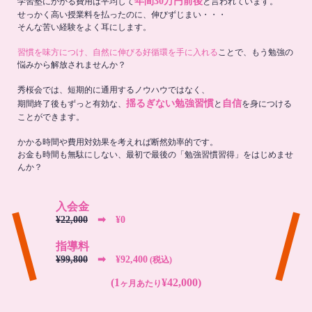
年間30万円前後
学習塾にかかる費用は平均して
と言われています。
せっかく高い授業料を払ったのに、伸びずじまい・・・
そんな苦い経験をよく耳にします。
習慣を味方につけ、自然に伸びる好循環を手に入れる
ことで、もう勉強の
悩みから解放されませんか？
秀桜会では、短期的に通用するノウハウではなく、
揺るぎない勉強習慣
自信
期間終了後もずっと有効な、
と
を身につける
ことができます。
かかる時間や費用対効果を考えれば断然効率的です。
お金も時間も無駄にしない、最初で最後の「勉強習慣習得」をはじめませ
んか？
入会金
¥22,000
➡︎ ¥0
指導料
¥99,800
➡︎ ¥92,400
(税込)
(1
¥42,000)
ヶ月あたり