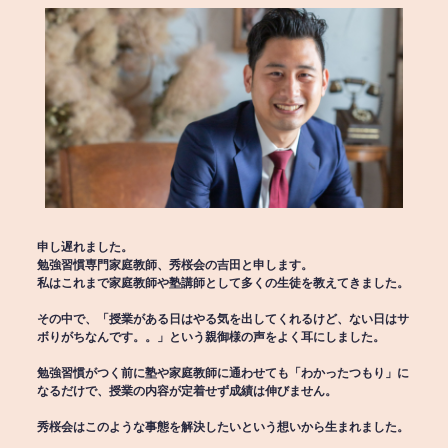
申し遅れました。
勉強習慣専門家庭教師、秀桜会の吉田と申します。
私はこれまで家庭教師や塾講師として多くの生徒を教えてきました。
その中で、「授業がある日はやる気を出してくれるけど、ない日はサ
ボりがちなんです。。」という親御様の声をよく耳にしました。
勉強習慣がつく前に塾や家庭教師に通わせても「わかったつもり」に
なるだけで、授業の内容が定着せず成績は伸びません。
秀桜会はこのような事態を解決したいという想いから生まれました。