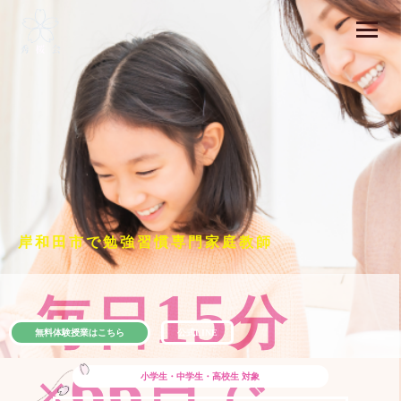
岸和田市で勉強習慣専門家庭教師
15
毎日
分
無料体験授業はこちら
公式LINE
66
×
日で
小学生・中学生・高校生
対象