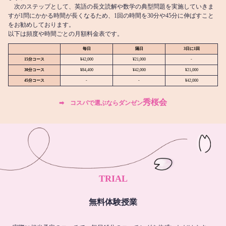
次のステップとして、英語の長文読解や数学の典型問題を実施していきま
すが1問にかかる時間が長くなるため、1回の時間を30分や45分に伸ばすこと
をお勧めしております。
以下は頻度や時間ごとの月額料金表です。
毎日
隔日
3日に1回
15分コース
¥42,000
¥21,000
-
30分コース
¥84,400
¥42,000
¥21,000
45分コース
-
-
¥42,000
秀桜会
➡︎ コスパで選ぶならダンゼン
TRIAL
無料体験授業