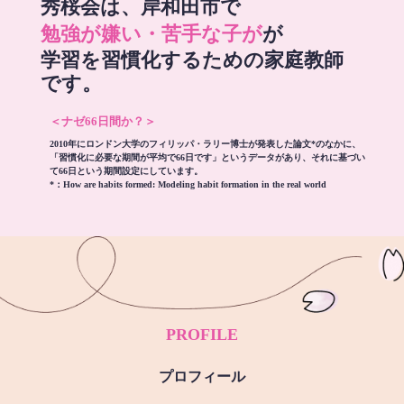
秀桜会は、岸和田市で
勉強が嫌い・苦手な子が
が
学習を習慣化するための家庭教師
です。
＜ナゼ66日間か？＞
2010年にロンドン大学のフィリッパ・ラリー博士が発表した論文*のなかに、
「習慣化に必要な期間が平均で66日です」というデータがあり、それに基づい
て66日という期間設定にしています。
*：
How are habits formed: Modeling habit formation in the real world
PROFILE
プロフィール