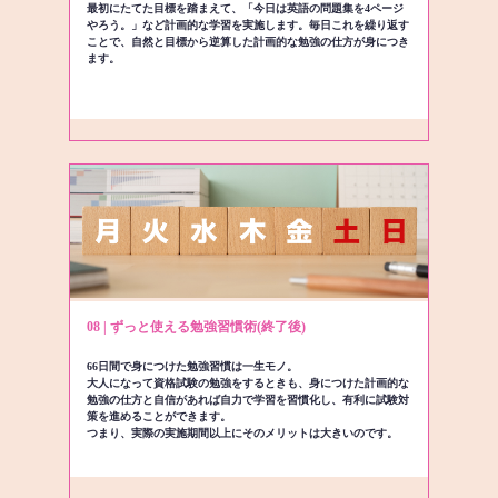
最初にたてた目標を踏まえて、「今日は英語の問題集を4ページ
やろう。」など計画的な学習を実施します。毎日これを繰り返す
ことで、自然と目標から逆算した計画的な勉強の仕方が身につき
ます。
08 | ずっと使える勉強習慣術(終了後)
66日間で身につけた勉強習慣は一生モノ。
大人になって資格試験の勉強をするときも、身につけた計画的な
勉強の仕方と自信があれば自力で学習を習慣化し、有利に試験対
策を進めることができます。
つまり、実際の実施期間以上にそのメリットは大きいのです。